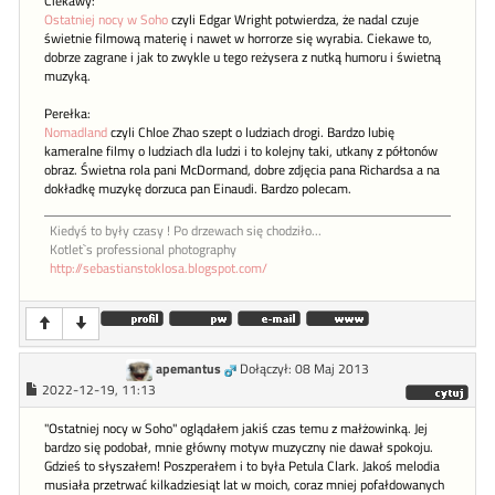
Ciekawy:
Ostatniej nocy w Soho
czyli Edgar Wright potwierdza, że nadal czuje
świetnie filmową materię i nawet w horrorze się wyrabia. Ciekawe to,
dobrze zagrane i jak to zwykle u tego reżysera z nutką humoru i świetną
muzyką.
Perełka:
Nomadland
czyli Chloe Zhao szept o ludziach drogi. Bardzo lubię
kameralne filmy o ludziach dla ludzi i to kolejny taki, utkany z półtonów
obraz. Świetna rola pani McDormand, dobre zdjęcia pana Richardsa a na
dokładkę muzykę dorzuca pan Einaudi. Bardzo polecam.
Kiedyś to były czasy ! Po drzewach się chodziło...
Kotlet`s professional photography
http://sebastianstoklosa.blogspot.com/
apemantus
Dołączył: 08 Maj 2013
2022-12-19, 11:13
"Ostatniej nocy w Soho" oglądałem jakiś czas temu z małżowinką. Jej
bardzo się podobał, mnie główny motyw muzyczny nie dawał spokoju.
Gdzieś to słyszałem! Poszperałem i to była Petula Clark. Jakoś melodia
musiała przetrwać kilkadziesiąt lat w moich, coraz mniej pofałdowanych