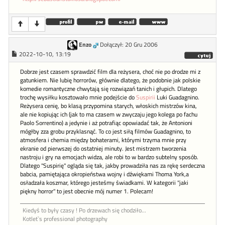
Enzo
Dołączył: 20 Gru 2006
2022-10-10, 13:19
Dobrze jest czasem sprawdzić film dla reżysera, choć nie po drodze mi z
gatunkiem. Nie lubię horrorów, głównie dlatego, że podobnie jak polskie
komedie romantyczne chwytają się rozwiązań tanich i głupich. Dlatego
trochę wysiłku kosztowało mnie podejście do
Suspirii
Luki Guadagnino.
Reżysera cenię, bo klasą przypomina starych, włoskich mistrzów kina,
ale nie kopiując ich (jak to ma czasem w zwyczaju jego kolega po fachu
Paolo Sorrentino) a jedynie i aż potrafiąc opowiadać tak, że Antonioni
mógłby zza grobu przyklasnąć. To co jest siłą filmów Guadagnino, to
atmosfera i chemia między bohaterami, którymi trzyma mnie przy
ekranie od pierwszej do ostatniej minuty. Jest mistrzem tworzenia
nastroju i gry na emocjach widza, ale robi to w bardzo subtelny sposób.
Dlatego "Suspirię" ogląda się tak, jakby prowadziła nas za rękę serdeczna
babcia, pamiętająca okropieństwa wojny i dźwiękami Thoma York,a
osładzała koszmar, którego jesteśmy świadkami. W kategorii "jaki
piękny horror" to jest obecnie mój numer 1. Polecam!
Kiedyś to były czasy ! Po drzewach się chodziło...
Kotlet`s professional photography