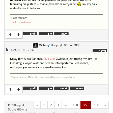
fabularną nie jestem w stanie powiedzieć o czym był
Tak czy siak
uczta dla oka i nie tylko.
Pozdrawiam
flickr
-
instagram
Michu
Dołączył: 18 Kwi 2006
2024-05-10, 22:49
Nowy film Alexa Garlanda
Civil War
. Zwiastun jest trochę mylący - to
kino drogi i wojna widziana oczami fotoreporterów. Znakomite,
wstrząsające, rewelacyjnie zrealizowane kino.
Z poważaniem - Michu, Licencjonowany Pogromca Vampirów :)=
«
1
2
3
«»
158
159
160
»
PENTAX@PL
Strona Główna