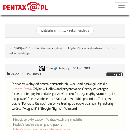
Togg
navi
widziałem film.... - rekomendacje
PENTAX@PL Strona Główna
»
Gdzie...
»
Hyde Park
»
widziałem film.... -
rekomendacje
Enzo
Dołączył: 20 Gru 2006
2022-09-19, 08:30
Pierwszy wolny od przemieszczania się weekend poświęciłem dla
Licorice Pizza
. Gdyby w Hollywood przyznawano Oscary w kategorii
"przyjemnie spędzone dwie godziny", to ten film zgarnąłby statuetkę. Jest
to opowieść o szczenięcej miłości czasu wielkich przemian. Trochę w
duchu "Forresta Gumpa", ale tylko trochę, bo opowiada nam tę historię
twórca "Magnolii" i "Boogie Nights". Polecam!
Kiedyś to były czasy ! Po drzewach się chodziło...
Kotlet`s professional photography
http://sebastianstoklosa.blogspot.com/