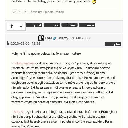
nudziłem. I to nie dlatego, że w centrum akcji jest Saab.
ZX-7, K-5, Kadyszka i jeden limited
Enzo
Dołączył: 20 Gru 2006
2023-02-06, 12:28
Kolejne filmy godne polecania. Tym razem cztery:
-
Fabelmanowie
czyli jeśli wydawało się, że Spielberg skończył się na
"Monachium", to na szczęście się tylko wydawało. Doskonały powrót
mistrza kinowego rzemiosła, na dodatek jest to w głównej mierze
autobiograficzny, kameralny, rodzinny dramat, bardzo zniuansowany pod
względem psychologii postaci, co temu reżyserowi się do tej pory prawie
nie zdarzało. Był to zarazem mój pierwszy seans kinowy od czasu
pandemii i myślę, że nic lepszego nie mogło mnie w nim spotkać po tak
długiej przerwie. Świetny film, poważny, zaskakujący, zabawny a
zarazem chyba najbardziej osobisty jaki zrobił Pan Steven.
-
Belfast
czyli kolejna autobiografia, bardzo dobra, choć jednak Branagh to
nie Spielberg. Spojrzenie na bratobójczą wojnę w Belfaście oczami
dziecka. Jest to zrobione z sercem i polotem, co również rzadkie u Pana
Kennetha. Polecam!