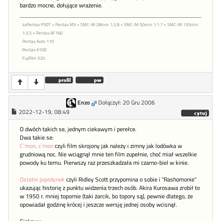
bardzo mocne, dołujące wrażenie.
4xPentax P30T + Pentax MV + SMC-M 28mm 1:2.8 + SMC-M 50mm 1:1.7 + SMC-M 135mm
1:3.5 + Pentax AF160
Pentax Auto 110
Pentax K10D
Fujifilm X20
Enzo
Dołączył: 20 Gru 2006
2022-12-19, 08:49
O dwóch takich se, jednym ciekawym i perełce.
Dwa takie se:
C`mon, c`mon
czyli film skrojony jak należy i zimny jak lodówka w
grudniową noc. Nie wciągnął mnie ten film zupełnie, choć miał wszelkie
powody ku temu. Pierwszy raz przeszkadzała mi czarno-biel w kinie.
Ostatni pojedynek
czyli Ridley Scott przypomina o sobie i "Rashomonie"
ukazując historię z punktu widzenia trzech osób. Akira Kurosawa zrobił to
w 1950 r. mniej topornie (taki żarcik, bo topory są), pewnie dlatego, że
opowiadał godzinę krócej i jeszcze wersję jednej osoby wcisnął.