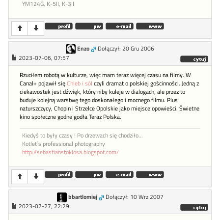
YM124G, K-5II, K-3II
Enzo
Dołączył: 20 Gru 2006
2023-07-06, 07:57
Rzuciłem robotą w kulturze, więc mam teraz więcej czasu na filmy. W
Canal+ pojawił się
Chleb i sól
czyli dramat o polskiej gościnności. Jedną z
ciekawostek jest dźwięk, który niby kuleje w dialogach, ale przez to
buduje kolejną warstwę tego doskonałego i mocnego filmu. Plus
naturszczycy, Chopin i Strzelce Opolskie jako miejsce opowieści. Świetne
kino społeczne godne godła Teraz Polska.
Kiedyś to były czasy ! Po drzewach się chodziło...
Kotlet`s professional photography
http://sebastianstoklosa.blogspot.com/
bbartlomiej
Dołączył: 10 Wrz 2007
2023-07-27, 22:29