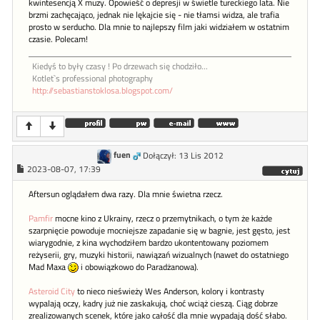
kwintesencją X muzy. Opowieść o depresji w świetle tureckiego lata. Nie
brzmi zachęcająco, jednak nie lękajcie się - nie tłamsi widza, ale trafia
prosto w serducho. Dla mnie to najlepszy film jaki widziałem w ostatnim
czasie. Polecam!
Kiedyś to były czasy ! Po drzewach się chodziło...
Kotlet`s professional photography
http://sebastianstoklosa.blogspot.com/
fuen
Dołączył: 13 Lis 2012
2023-08-07, 17:39
Aftersun oglądałem dwa razy. Dla mnie świetna rzecz.
Pamfir
mocne kino z Ukrainy, rzecz o przemytnikach, o tym że każde
szarpnięcie powoduje mocniejsze zapadanie się w bagnie, jest gęsto, jest
wiarygodnie, z kina wychodziłem bardzo ukontentowany poziomem
reżyserii, gry, muzyki historii, nawiązań wizualnych (nawet do ostatniego
Mad Maxa
i obowiązkowo do Paradżanowa).
Asteroid City
to nieco nieświeży Wes Anderson, kolory i kontrasty
wypalają oczy, kadry już nie zaskakują, choć wciąż cieszą. Ciąg dobrze
zrealizowanych scenek, które jako całość dla mnie wypadają dość słabo.