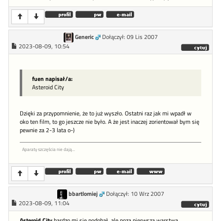
Generic
Dołączył: 09 Lis 2007
2023-08-09, 10:54
fuen napisał/a:
Asteroid City
Dzięki za przypomnienie, że to już wyszło. Ostatni raz jak mi wpadł w
oko ten film, to go jeszcze nie było. A że jest inaczej zorientował bym się
pewnie za 2-3 lata o-)
Aparaty szczęścia nie dają...
bbartlomiej
Dołączył: 10 Wrz 2007
2023-08-09, 11:04
Asteroid City
bardzo mi się podobał, ale poza pierwszą warstwą