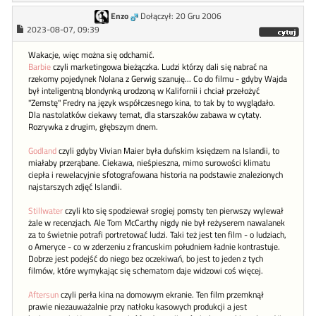
Enzo
Dołączył: 20 Gru 2006
2023-08-07, 09:39
Wakacje, więc można się odchamić.
Barbie
czyli marketingowa bieżączka. Ludzi którzy dali się nabrać na
rzekomy pojedynek Nolana z Gerwig szanuję... Co do filmu - gdyby Wajda
był inteligentną blondynką urodzoną w Kalifornii i chciał przełożyć
"Zemstę" Fredry na język współczesnego kina, to tak by to wyglądało.
Dla nastolatków ciekawy temat, dla starszaków zabawa w cytaty.
Rozrywka z drugim, głębszym dnem.
Godland
czyli gdyby Vivian Maier była duńskim księdzem na Islandii, to
miałaby przerąbane. Ciekawa, nieśpieszna, mimo surowości klimatu
ciepła i rewelacyjnie sfotografowana historia na podstawie znalezionych
najstarszych zdjęć Islandii.
Stillwater
czyli kto się spodziewał srogiej pomsty ten pierwszy wylewał
żale w recenzjach. Ale Tom McCarthy nigdy nie był reżyserem nawalanek
za to świetnie potrafi portretować ludzi. Taki też jest ten film - o ludziach,
o Ameryce - co w zderzeniu z francuskim południem ładnie kontrastuje.
Dobrze jest podejść do niego bez oczekiwań, bo jest to jeden z tych
filmów, które wymykając się schematom daje widzowi coś więcej.
Aftersun
czyli perła kina na domowym ekranie. Ten film przemknął
prawie niezauważalnie przy natłoku kasowych produkcji a jest