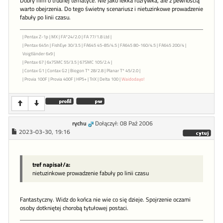
Dobry film o trudnej tematyce. Nie jako lekka rozrywka, ale z pewnością
warto obejrzenia. Do tego świetny scenariusz i nietuzinkowe prowadzenie
fabuły po linii czasu.
| Pentax Z-1p | MX | FA*24/2.0 | FA 77/1.8 Ltd |
| Pentax 645n | FishEye 30/3.5 | FA645 45-85/4.5 | FA645 80-160/4.5 | FA645 200/4 |
Voigtländer 6x9 |
| Pentax 67 | 6x7SMC 55/3.5 | 67SMC 105/2.4 |
| Contax G1 | Contax G2 | Biogon T* 28/2.8 | Planar T* 45/2.0 |
| Provia 100F | Provia 400F | HP5+ | TriX | Delta 100 |
Waidodayo!
rychu
Dołączył: 08 Paź 2006
2023-03-30, 19:16
tref napisał/a:
nietuzinkowe prowadzenie fabuły po linii czasu
Fantastyczny. Widz do końca nie wie co się dzieje. Spojrzenie oczami
osoby dotkniętej chorobą tytułowej postaci.