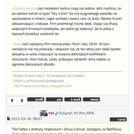
-
Zielony Rycerz
czyli niezależni twórcy mają się dobrze. Jeśli myślicie, że
po zalewie seriali w typie "Gry o tron" nie ma oryginalnego sposobu na
opowiadanie o mitach, nagle wchodzi Lowery cały na biało. Bardzo to jest
odświerzające i ciekawe. Film przemknął trochę obok, stając się ofiarą
większych kinowych przebojów, ale warto go zobaczyć, bo to jedna z
lepszych produkcji ostatnich lat.
-
Aida
czyli najlepszy film miesięcznika "Kino" roku 2020. W tym
werdykcie nie ma przesady i obawiam się, że ten obraz jest nadal bardzo
aktualny w wielu miejscach na świecie dotkniętych konfliktami
etnicznymi. Kino mocne, czułe, próbujące odnaleźć iskrę nadziei w
ogromie dokonanych zbrodni.
Kiedyś to były czasy ! Po drzewach się chodziło...
Kotlet`s professional photography
http://sebastianstoklosa.blogspot.com/
tref
Dołączył: 05 Wrz 2006
2023-03-30, 08:07
The Father z Anthony Hopkinsem i Olivia Colman. Dostępny na Netfliksie.