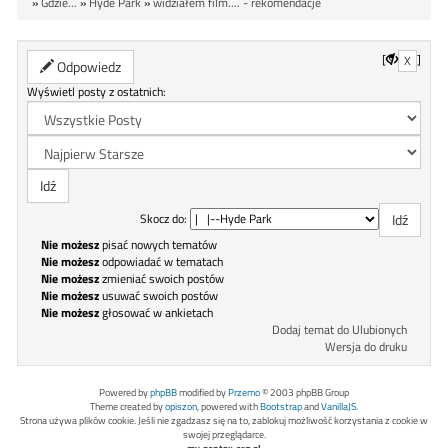
»
Gdzie...
»
Hyde Park
»
widziałem film.... - rekomendacje
[
]
X
Odpowiedz
Wyświetl posty z ostatnich:
Skocz do:
Nie możesz
pisać nowych tematów
Nie możesz
odpowiadać w tematach
Nie możesz
zmieniać swoich postów
Nie możesz
usuwać swoich postów
Nie możesz
głosować w ankietach
Dodaj temat do Ulubionych
Wersja do druku
Powered by
phpBB
modified by
Przemo
© 2003 phpBB Group
Theme created by
opiszon
, powered with
Bootstrap
and
VanillaJS
.
Strona używa plików cookie. Jeśli nie zgadzasz się na to, zablokuj możliwość korzystania z cookie w
swojej przeglądarce.