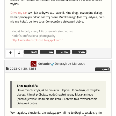
wybór.
Drive my car
czyli jak to bywa w... Japonii. Kino drogi, oszczędne dialogi,
klimat próbujący oddać nastrój prozy Murakamiego (nastrój jedynie, bo tu
nie ma kota!). Leniwe to a równocześnie ciekawe i dobre.
Kiedyś to były czasy ! Po drzewach się chodziło...
Kotlet`s professional photography
http://sebastianstoklosa.blogspot.com/
Gwiazdor
Dołączył: 05 Mar 2007
2023-01-20, 13:56
Enzo napisał/a:
Drive my car czyli jak to bywa w... Japonii. Kino drogi, oszczędne
dialogi, klimat próbujący oddać nastrój prozy Murakamiego
(nastrój jedynie, bo tu nie ma kota!). Leniwe to a równocześnie
ciekawe i dobre.
Wymagający skupienia, ale wciągający. Mimo że długi to wcale się nie