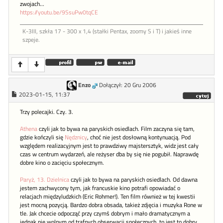
zwojach...
https://youtu.be/9SsuPw0tqCE
K-3III, szkła 17 - 300 x 1,4 (stałki Pentax, zoomy S i T) i jakieś inne
szpeje.
Enzo
Dołączył: 20 Gru 2006
2023-01-15, 11:37
Trzy polecajki. Czy. 3.
Athena
czyli jak to bywa na paryskich osiedlach. Film zaczyna się tam,
gdzie kończyli się
Nędznicy
, choć nie jest dosłowną kontynuacją. Pod
względem realizacyjnym jest to prawdziwy majstersztyk, widz jest cały
czas w centrum wydarzeń, ale reżyser dba by się nie pogubił. Naprawdę
dobre kino o zacięciu społecznym.
Paryż, 13. Dzielnica
czyli jak to bywa na paryskich osiedlach. Od dawna
jestem zachwycony tym, jak francuskie kino potrafi opowiadać o
relacjach międzyludzkich (Eric Rohmer!). Ten film również w tej kwestii
jest mocną pozycją. Bardzo dobra obsada, takież zdjęcia i muzyka Rone w
tle. Jak chcecie odpocząć przy czymś dobrym i mało dramatycznym a
jednak nie wolnym od trafnych obserwacji społecznych, to jest to dobry