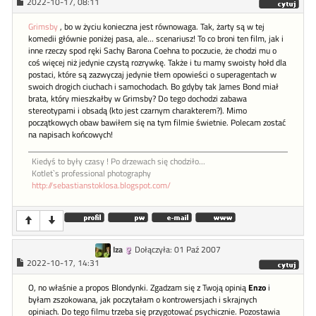
2022-10-17, 08:11
Grimsby
, bo w życiu konieczna jest równowaga. Tak, żarty są w tej
komedii głównie poniżej pasa, ale... scenariusz! To co broni ten film, jak i
inne rzeczy spod ręki Sachy Barona Coehna to poczucie, że chodzi mu o
coś więcej niż jedynie czystą rozrywkę. Także i tu mamy swoisty hołd dla
postaci, które są zazwyczaj jedynie tłem opowieści o superagentach w
swoich drogich ciuchach i samochodach. Bo gdyby tak James Bond miał
brata, który mieszkałby w Grimsby? Do tego dochodzi zabawa
stereotypami i obsadą (kto jest czarnym charakterem?). Mimo
początkowych obaw bawiłem się na tym filmie świetnie. Polecam zostać
na napisach końcowych!
Kiedyś to były czasy ! Po drzewach się chodziło...
Kotlet`s professional photography
http://sebastianstoklosa.blogspot.com/
Iza
Dołączyła: 01 Paź 2007
2022-10-17, 14:31
O, no właśnie a propos Blondynki. Zgadzam się z Twoją opinią
Enzo
i
byłam zszokowana, jak poczytałam o kontrowersjach i skrajnych
opiniach. Do tego filmu trzeba się przygotować psychicznie. Pozostawia