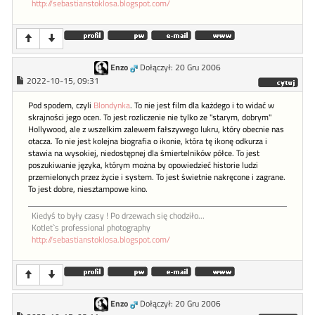
http://sebastianstoklosa.blogspot.com/
Enzo
Dołączył: 20 Gru 2006
2022-10-15, 09:31
Pod spodem, czyli
Blondynka
. To nie jest film dla każdego i to widać w
skrajności jego ocen. To jest rozliczenie nie tylko ze "starym, dobrym"
Hollywood, ale z wszelkim zalewem fałszywego lukru, który obecnie nas
otacza. To nie jest kolejna biografia o ikonie, która tę ikonę odkurza i
stawia na wysokiej, niedostępnej dla śmiertelników półce. To jest
poszukiwanie języka, którym można by opowiedzieć historie ludzi
przemielonych przez życie i system. To jest świetnie nakręcone i zagrane.
To jest dobre, niesztampowe kino.
Kiedyś to były czasy ! Po drzewach się chodziło...
Kotlet`s professional photography
http://sebastianstoklosa.blogspot.com/
Enzo
Dołączył: 20 Gru 2006