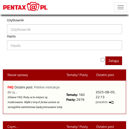
Togg
navi
Użytkownik
Hasło
Nasze sprawy
Tematy/ Posty
Ostatni post
FAQ
Ostatni post:
Polskie instrukcje
do cy...
2025-08-05,
Tematy:
160
22:13
Główne FAQ. Posty w to miejsce są
Posty:
2979
powalos
moderowane. Wątki z innych forów uznane za
szczególnie wartościowe będą przesuwane tutaj.
Czym...
Tematy/ Posty
Ostatni post