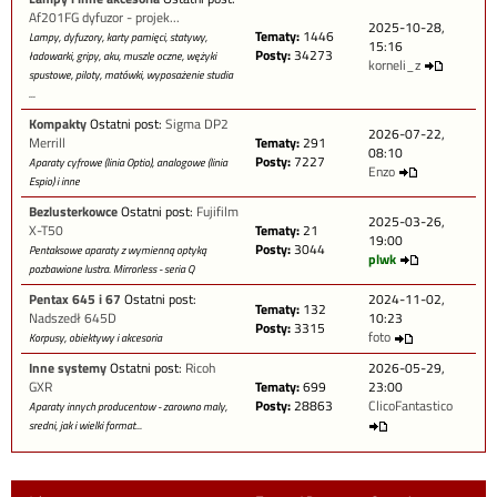
Af201FG dyfuzor - projek...
2025-10-28,
Tematy:
1446
Lampy, dyfuzory, karty pamięci, statywy,
15:16
Posty:
34273
ładowarki, gripy, aku, muszle oczne, wężyki
korneli_z
spustowe, piloty, matówki, wyposażenie studia
...
Kompakty
Ostatni post:
Sigma DP2
2026-07-22,
Merrill
Tematy:
291
08:10
Posty:
7227
Aparaty cyfrowe (linia Optio), analogowe (linia
Enzo
Espio) i inne
Bezlusterkowce
Ostatni post:
Fujifilm
2025-03-26,
X-T50
Tematy:
21
19:00
Posty:
3044
Pentaksowe aparaty z wymienną optyką
plwk
pozbawione lustra. Mirrorless - seria Q
Pentax 645 i 67
Ostatni post:
2024-11-02,
Tematy:
132
Nadszedł 645D
10:23
Posty:
3315
foto
Korpusy, obiektywy i akcesoria
Inne systemy
Ostatni post:
Ricoh
2026-05-29,
GXR
Tematy:
699
23:00
Posty:
28863
ClicoFantastico
Aparaty innych producentow - zarowno maly,
sredni, jak i wielki format...