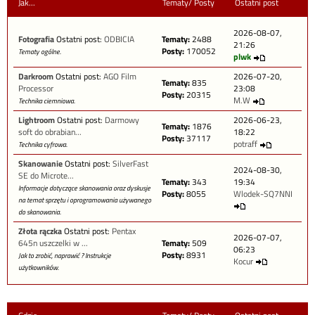
Jak...
Tematy/ Posty
Ostatni post
2026-08-07,
Fotografia
Ostatni post:
ODBICIA
Tematy:
2488
21:26
Posty:
170052
Tematy ogólne.
plwk
Darkroom
Ostatni post:
AGO Film
2026-07-20,
Tematy:
835
Processor
23:08
Posty:
20315
M.W
Technika ciemniowa.
Lightroom
Ostatni post:
Darmowy
2026-06-23,
Tematy:
1876
soft do obrabian...
18:22
Posty:
37117
potraff
Technika cyfrowa.
Skanowanie
Ostatni post:
SilverFast
2024-08-30,
SE do Microte...
Tematy:
343
19:34
Informacje dotyczące skanowania oraz dyskusje
Posty:
8055
Wlodek-SQ7NNI
na temat sprzętu i oprogramowania używanego
do skanowania.
Złota rączka
Ostatni post:
Pentax
2026-07-07,
645n uszczelki w ...
Tematy:
509
06:23
Posty:
8931
Jak to zrobić, naprawić ? Instrukcje
Kocur
użytkowników.