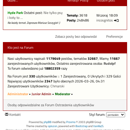
Gdzie...
Tematy/ Posty
Ostatni post
Hyde Park
Ostatni post:
Nie tylko psy
Tematy:
3618
Wczoraj 18:09
i koty to ...
Posty:
248486
incosgnitos
Na każdy temat. Zaprasza Mariusz Szczygieł :)
Zobacz posty bez odpowiedzi
Preferencje
Kto jest na Forum
Nasi użytkownicy napisali
1179649
postów, tematów
32667
, Mamy
11667
zarejestrowanych użytkowników, Ostatnio zarejestrowana osoba:
Rudolpf
To forum odwiedzono już
18802359
razy
Na Forum jest
330
użytkowników :: 1 Zarejestrowany, 0 Ukrytych i 329 Gości
Najwięcej użytkowników
2347
było obecnych 2026-03-26, 04:31
Zarejestrowani Użytkownicy:
Chmarski
Administrator
•
Junior Admin
•
Moderator
•
Osoby odpowiedzialne za Forum
Ostrzeżenia użytkowników
Kontakt
Styl forum:
Powered by
phpBB
modified by
Przemo
© 2003 phpBB Group
Theme created by
opiszon
, powered with
Bootstrap
and
VanillaJS
.