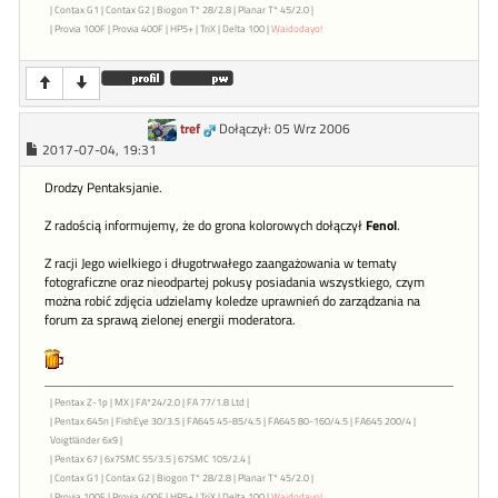
| Contax G1 | Contax G2 | Biogon T* 28/2.8 | Planar T* 45/2.0 |
| Provia 100F | Provia 400F | HP5+ | TriX | Delta 100 |
Waidodayo!
tref
Dołączył: 05 Wrz 2006
2017-07-04, 19:31
Drodzy Pentaksjanie.
Z radością informujemy, że do grona kolorowych dołączył
Fenol
.
Z racji Jego wielkiego i długotrwałego zaangażowania w tematy
fotograficzne oraz nieodpartej pokusy posiadania wszystkiego, czym
można robić zdjęcia udzielamy koledze uprawnień do zarządzania na
forum za sprawą zielonej energii moderatora.
| Pentax Z-1p | MX | FA*24/2.0 | FA 77/1.8 Ltd |
| Pentax 645n | FishEye 30/3.5 | FA645 45-85/4.5 | FA645 80-160/4.5 | FA645 200/4 |
Voigtländer 6x9 |
| Pentax 67 | 6x7SMC 55/3.5 | 67SMC 105/2.4 |
| Contax G1 | Contax G2 | Biogon T* 28/2.8 | Planar T* 45/2.0 |
| Provia 100F | Provia 400F | HP5+ | TriX | Delta 100 |
Waidodayo!