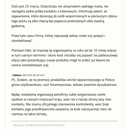
Dziś jest 25 marca. Dotychczas nie otrzymałem żadnego maila, nie
nastąpiła żadna próba kontaktu z kolorowymi. Informuję zatem, że
zapewnienia, które docierają do osób wspomnianych w pierwszym zdaniu
tego postu są albo chęcią bez poparcia przełożonych albo zwykłą
gadaniną.
Przez tyle czasu firma, której naprawdę zależy może się sprężyć i
skontaktować.
Pomijam fakt, że imprezę tę organizujemy co roku od lat 10 mniej więcej
w tym samym terminie i skoro ktoś chcialby się pojawić na jubileuszowej
edycji jako prezentujący swoje produkty mógł to zrobić już dawno (w
sensie skontaktować się).
[
Dodano
: 2013-03-26, 07:44
]
Ps. Dodam, ze na promocji produktów wśród najwierniejszego w Polsce
grona uzytkownikow, czyli forumowiczow, zalezec powinno dysybutorowi.
Będąc niezależną organizacją potrafimy sobie zorganizowac wiele
spotkan w roznych miejscach kraju, wiec nie z naszej strony lezy chec
kontaktu. Nie znamy oficjalnego stanowiska kontrahenta, wiec brak
kontaktu jego przedstawiciela uwazamy za brak rzeczywistej checi do
rozmow na takie tematy.
| Pentax Z-1p | MX | FA*24/2.0 | FA 77/1.8 Ltd |