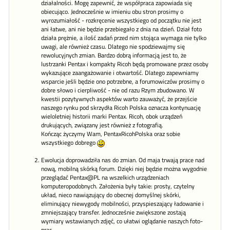
działalności. Mogę zapewnić, że współpraca zapowiada się
obiecująco. Jednocześnie w imieniu obu stron prosimy o
wyrozumiałość - rozkręcenie wszystkiego od początku nie jest
ani łatwe, ani nie będzie przebiegało z dnia na dzień. Dział foto
działa prężnie, a ilość zadań przed nim stojąca wymaga nie tylko
uwagi, ale również czasu. Dlatego nie spodziewajmy się
rewolucyjnych zmian. Bardzo dobrą informacją jest to, że
lustrzanki Pentax i kompakty Ricoh będą promowane przez osoby
wykazujące zaangażowanie i otwartość. Dlatego zapewniamy
wsparcie jeśli będzie ono potrzebne, a forumowiczów prosimy o
dobre słowo i cierpliwość - nie od razu Rzym zbudowano. W
kwestii pozytywnych aspektów warto zauważyć, że przejście
naszego rynku pod skrzydła Ricoh Polska oznacza kontynuację
wieloletniej historii marki Pentax. Ricoh, obok urządzeń
drukujących, związany jest również z fotografią.
Kończąc życzymy Wam, PentaxRicohPolska oraz sobie
wszystkiego dobrego
Ewolucja doprowadziła nas do zmian. Od maja trwają prace nad
nową, mobilną skórką forum. Dzięki niej będzie można wygodnie
przeglądać Pentax@PL na wszelkich urządzeniach
komputeropodobnych. Założenia były takie: prosty, czytelny
układ, nieco nawiązujący do obecnej domyślnej skórki,
eliminujący niewygody mobilności, przyspieszający ładowanie i
zmniejszający transfer. Jednocześnie zwiększone zostają
wymiary wstawianych zdjęć, co ułatwi oglądanie naszych foto-