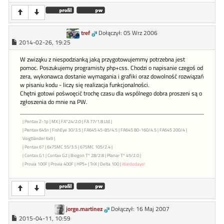
tref
Dołączył: 05 Wrz 2006
2014-02-26, 19:25
W zwiząku z niespodzianką jaką przygotowujemmy potrzebna jest
pomoc. Poszukujemy programisty php+css. Chodzi o napisanie czegoś od
zera, wykonawca dostanie wymagania i grafiki oraz dowolność rozwiązań
w pisaniu kodu - liczy się realizacja funkcjonalności.
Chętni gotowi pośwoęcić trochę czasu dla wspólnego dobra proszeni są o
zgłoszenia do mnie na PW.
| Pentax Z-1p | MX | FA*24/2.0 | FA 77/1.8 Ltd |
| Pentax 645n | FishEye 30/3.5 | FA645 45-85/4.5 | FA645 80-160/4.5 | FA645 200/4 |
Voigtländer 6x9 |
| Pentax 67 | 6x7SMC 55/3.5 | 67SMC 105/2.4 |
| Contax G1 | Contax G2 | Biogon T* 28/2.8 | Planar T* 45/2.0 |
| Provia 100F | Provia 400F | HP5+ | TriX | Delta 100 |
Waidodayo!
jorge.martinez
Dołączył: 16 Maj 2007
2015-04-11, 10:59