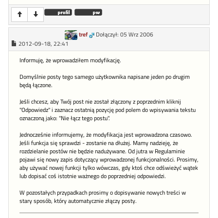
tref
Dołączył: 05 Wrz 2006
2012-09-18, 22:41
Informuję, że wprowadziłem modyfikację.
Domyślnie posty tego samego użytkownika napisane jeden po drugim
będą łączone.
Jeśli chcesz, aby Twój post nie został złączony z poprzednim kliknij
"Odpowiedz" i zaznacz ostatnią pozycję pod polem do wpisywania tekstu
oznaczoną jako: "Nie łącz tego postu".
Jednocześnie informujemy, że modyfikacja jest wprowadzona czasowo.
Jeśli funkcja się sprawdzi - zostanie na dłużej. Mamy nadzieję, że
rozdzielanie postów nie będzie nadużywane. Od jutra w Regulaminie
pojawi się nowy zapis dotyczący wprowadzonej funkcjonalności. Prosimy,
aby używać nowej funkcji tylko wówczas, gdy ktoś chce odświeżyć wątek
lub dopisać coś istotnie ważnego do poprzedniej odpowiedzi.
W pozostałych przypadkach prosimy o dopisywanie nowych treści w
stary sposób, który automatycznie złączy posty.