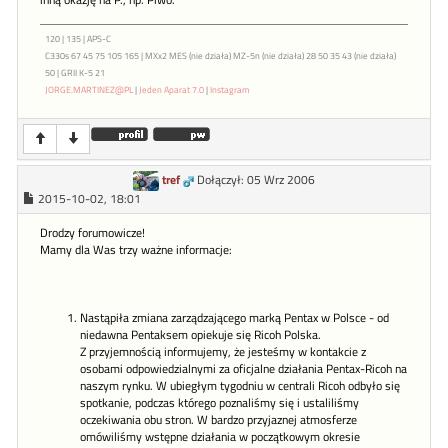
inną okazję na P., np. Piwo.
120 | 135 | APS-C
C330s 67 45 75 105 165 | MXx2 MES (nie działa) MZ-5n (nie działa) 28 50 35 43 (nie działa)
50 | GRII K-5 21
JORGE.MARTINEZ@PL
|
Jeden Aparat 7.0
|
Instagram
tref
Dołączył: 05 Wrz 2006
2015-10-02, 18:01
Drodzy forumowicze!
Mamy dla Was trzy ważne informacje:
Nastąpiła zmiana zarządzającego marką Pentax w Polsce - od
niedawna Pentaksem opiekuje się Ricoh Polska.
Z przyjemnością informujemy, że jesteśmy w kontakcie z
osobami odpowiedzialnymi za oficjalne działania Pentax-Ricoh na
naszym rynku. W ubiegłym tygodniu w centrali Ricoh odbyło się
spotkanie, podczas którego poznaliśmy się i ustaliliśmy
oczekiwania obu stron. W bardzo przyjaznej atmosferze
omówiliśmy wstępne działania w początkowym okresie