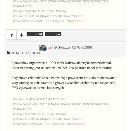
| Pentax 645n | FishEye 30/3.5 | FA645 45-85/4.5 | FA645 80-160/4.5 | FA645 200/4 |
Voigtländer 6x9 |
| Pentax 67 | 6x7SMC 55/3.5 | 67SMC 105/2.4 |
| Contax G1 | Contax G2 | Biogon T* 28/2.8 | Planar T* 45/2.0 |
| Provia 100F | Provia 400F | HP5+ | TriX | Delta 100 |
Waidodayo!
tref
Dołączył: 05 Wrz 2006
2014-01-09, 18:06
Z powodów organizacji XI PPD Jarek Dabrowski częściowo zzieleniał.
Kolor widoczny jest na szałcie i w PW, a w postach nadal jest czarny.
Częściowe zzielenienie nie wiąże się z powrotem Jarka do moderowania,
więc proszę mu nie zawracać głowy i wszelkie problemy niezwiązane z
PPD zgłaszać do innych kolorowych.
| Pentax Z-1p | MX | FA*24/2.0 | FA 77/1.8 Ltd |
| Pentax 645n | FishEye 30/3.5 | FA645 45-85/4.5 | FA645 80-160/4.5 | FA645 200/4 |
Voigtländer 6x9 |
| Pentax 67 | 6x7SMC 55/3.5 | 67SMC 105/2.4 |
| Contax G1 | Contax G2 | Biogon T* 28/2.8 | Planar T* 45/2.0 |
| Provia 100F | Provia 400F | HP5+ | TriX | Delta 100 |
Waidodayo!