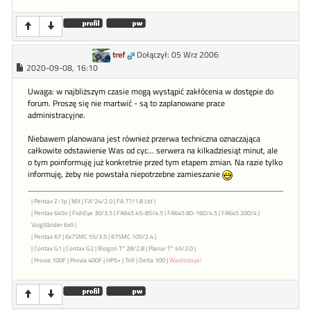
tref
Dołączył: 05 Wrz 2006
2020-09-08, 16:10
Uwaga: w najbliższym czasie mogą wystąpić zakłócenia w dostępie do
forum. Proszę się nie martwić - są to zaplanowane prace
administracyjne.
Niebawem planowana jest również przerwa techniczna oznaczająca
całkowite odstawienie Was od cyc... serwera na kilkadziesiąt minut, ale
o tym poinformuję już konkretnie przed tym etapem zmian. Na razie tylko
informuję, żeby nie powstała niepotrzebne zamieszanie
| Pentax Z-1p | MX | FA*24/2.0 | FA 77/1.8 Ltd |
| Pentax 645n | FishEye 30/3.5 | FA645 45-85/4.5 | FA645 80-160/4.5 | FA645 200/4 |
Voigtländer 6x9 |
| Pentax 67 | 6x7SMC 55/3.5 | 67SMC 105/2.4 |
| Contax G1 | Contax G2 | Biogon T* 28/2.8 | Planar T* 45/2.0 |
| Provia 100F | Provia 400F | HP5+ | TriX | Delta 100 |
Waidodayo!