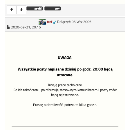
tref
Dołączył: 05 Wrz 2006
2020-09-21, 20:15
UWAGA!
Wszystkie posty napisane dzisiaj po godz. 20:00 będą
utracone.
Trwają prace techniczne.
Po ich zakończeniu poinformuję stosownym komunikatem i posty znów
będą rejestrowane.
Proszę o cierpliwość, potrwa to kilka godzin.