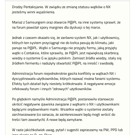
Drodzy Pentaksjanie. W związku ze zmianą statusu wątków o NX
jesteśmy winni wyjaśnienia.
Mariaż z Samsungiem oraz otwarcie P@PL na inne systemy sprawił, że
na forum powstał spory margines dla dyskusji o tej marce.
Jednak z czasem okazało się, że zarówno system NX, jak i użytkownicy,
których ten system przyciągnął nie do końca pasują do klimatu, jaki
panuje na P@PL. Wątki o Samsungu nie przyjęły formy, jaką przyjęły
wątki o Contaksie, które sprawiły, że P@PL jest największą skarbnicą
wiedzy o systemie G w języku polskim. Zamiast źródła wiedzy, stały się
źródłem fermentu i nadużyły otwartość P@PL na inność i swobodę.
Administracja forum niejednokrotnie gasiła konflikty w wątkach NX i
dyscyplinowała użytkowników, których nazwać można fanami systemu.
Efekty tych działań były niestety krótkotrwałe. A negatywne emocje
infekowały forum i innych "zdrowych" użytkowników.
Po głębokim namyśle Administracja P@PL postanowiła stanowczo
ukrócić negatywne zjawiska związane z wątkami o NX i użytkownikami
będącymi orędownikami marki. Wszelkie wątki o systemie zostały
zarchiwizowane (co oznacza, że zainteresowani będą mogli wrócić do
treści tam zawartych). A nowe będą zamykane.
W razie jakichkolwiek uwag, pytań i sugestii zapraszamy na PW, PPD lub