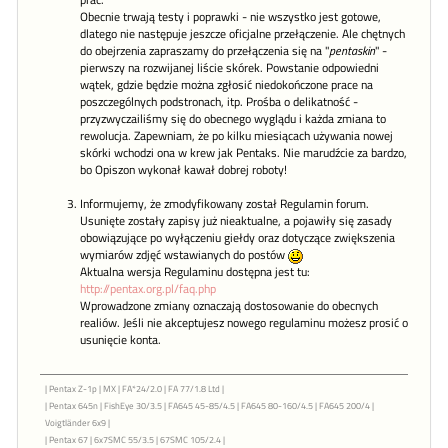
prac.
Obecnie trwają testy i poprawki - nie wszystko jest gotowe,
dlatego nie następuje jeszcze oficjalne przełączenie. Ale chętnych
do obejrzenia zapraszamy do przełączenia się na "
pentaskin
" -
pierwszy na rozwijanej liście skórek. Powstanie odpowiedni
wątek, gdzie będzie można zgłosić niedokończone prace na
poszczególnych podstronach, itp. Prośba o delikatność -
przyzwyczailiśmy się do obecnego wyglądu i każda zmiana to
rewolucja. Zapewniam, że po kilku miesiącach używania nowej
skórki wchodzi ona w krew jak Pentaks. Nie marudźcie za bardzo,
bo Opiszon wykonał kawał dobrej roboty!
Informujemy, że zmodyfikowany został Regulamin forum.
Usunięte zostały zapisy już nieaktualne, a pojawiły się zasady
obowiązujące po wyłączeniu giełdy oraz dotyczące zwiększenia
wymiarów zdjęć wstawianych do postów
Aktualna wersja Regulaminu dostępna jest tu:
http://pentax.org.pl/faq.php
Wprowadzone zmiany oznaczają dostosowanie do obecnych
realiów. Jeśli nie akceptujesz nowego regulaminu możesz prosić o
usunięcie konta.
| Pentax Z-1p | MX | FA*24/2.0 | FA 77/1.8 Ltd |
| Pentax 645n | FishEye 30/3.5 | FA645 45-85/4.5 | FA645 80-160/4.5 | FA645 200/4 |
Voigtländer 6x9 |
| Pentax 67 | 6x7SMC 55/3.5 | 67SMC 105/2.4 |