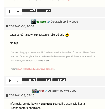
opiszon
Dołączył: 29 Sty 2008
2017-07-04, 20:08
teraz to już na pewno przestanie robić zdjęcia
hip hip!
I've seen things you people wouldn't believe. Attack ships on fire off the shoulder of Orion. I
watched C-beams glitter in the dark near the Tannhauser gate. All those moments will be
lost in time, like tears in rain.
Time to die.
return
isLBA
?
lematDady()
:
piwkoWPoznaniu()
;
tref
Dołączył: 05 Wrz 2006
2019-01-23, 07:15
Informuję, ze użytkownik
espresso
poprosił o usunięcie konta.
Prośba została spełniona.