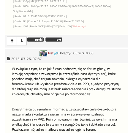
| Pentax Z-1p | MX | FA*24/2.0 | FA 77/1.8 Ltd |
| Pentax 645n | FishEye 30/3.5 | FA645 45-85/4.5 | FA645 80-160/4.5 | FA645 200/4 |
Voigtländer 6x9 |
| Pentax 67 | 6x7SMC 55/3.5 | 67SMC 105/2.4 |
| Contax G1 | Contax G2 | Biogon T* 28/2.8 | Planar T* 45/2.0 |
| Provia 100F | Provia 400F | HP5+ | TriX | Delta 100 |
Waidodayo!
tref
Dołączył: 05 Wrz 2006
2013-03-26, 07:37
W związku z tym, że co jakiś czas podnoszą się na forum głosy, że
Istnieję organizacje zewnętrzne (a szczególnie nasz dystrybutor), które
podobno mają chęć zorganizowania jakiegos wydarzenia dla
forumowiczow lub wyslania przedstawiciela na PPD, a jedyną przyczyną
dla której tego nie robią jest brak zainteresowania i brak decyzji ze strony
kolorowych, chcielibyśmy oficjalnie poinformować że:
Dnia 8 marca otrzymałem informację, że przedstawiciele dystrybutora
naszej marki skontaktują się ze mną w sprawie ewentualnego
uczestniczenia w PPD. Poinformowano mnie również, że owa firma ma
wielką chęć i fundusze (nie znamy szczegółów jakie i dokładnie na co).
Przekazano mój adres mailowy oraz adres ogólny forum.