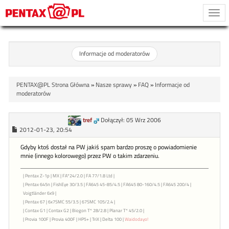
Togg
navi
Informacje od moderatorów
PENTAX@PL Strona Główna
»
Nasze sprawy
»
FAQ
»
Informacje od
moderatorów
tref
Dołączył: 05 Wrz 2006
2012-01-23, 20:54
Gdyby ktoś dostał na PW jakiś spam bardzo proszę o powiadomienie
mnie (innego kolorowego) przez PW o takim zdarzeniu.
| Pentax Z-1p | MX | FA*24/2.0 | FA 77/1.8 Ltd |
| Pentax 645n | FishEye 30/3.5 | FA645 45-85/4.5 | FA645 80-160/4.5 | FA645 200/4 |
Voigtländer 6x9 |
| Pentax 67 | 6x7SMC 55/3.5 | 67SMC 105/2.4 |
| Contax G1 | Contax G2 | Biogon T* 28/2.8 | Planar T* 45/2.0 |
| Provia 100F | Provia 400F | HP5+ | TriX | Delta 100 |
Waidodayo!