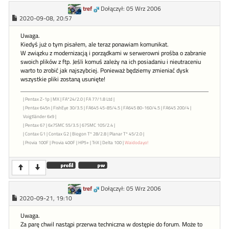
tref
Dołączył: 05 Wrz 2006
2020-09-08, 20:57
Uwaga.
Kiedyś już o tym pisałem, ale teraz ponawiam komunikat.
W związku z modernizacją i porządkami w serwerowni prośba o zabranie
swoich plików z ftp. Jeśli komuś zależy na ich posiadaniu i nieutraceniu
warto to zrobić jak najszybciej. Ponieważ będziemy zmieniać dysk
wszystkie pliki zostaną usunięte!
| Pentax Z-1p | MX | FA*24/2.0 | FA 77/1.8 Ltd |
| Pentax 645n | FishEye 30/3.5 | FA645 45-85/4.5 | FA645 80-160/4.5 | FA645 200/4 |
Voigtländer 6x9 |
| Pentax 67 | 6x7SMC 55/3.5 | 67SMC 105/2.4 |
| Contax G1 | Contax G2 | Biogon T* 28/2.8 | Planar T* 45/2.0 |
| Provia 100F | Provia 400F | HP5+ | TriX | Delta 100 |
Waidodayo!
tref
Dołączył: 05 Wrz 2006
2020-09-21, 19:10
Uwaga.
Za parę chwil nastąpi przerwa techniczna w dostępie do forum. Może to