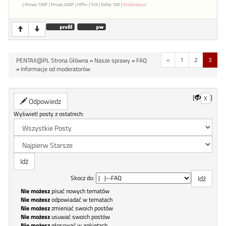
| Provia 100F | Provia 400F | HP5+ | TriX | Delta 100 |
Waidodayo!
«
1
2
3
PENTAX@PL Strona Główna
»
Nasze sprawy
»
FAQ
»
Informacje od moderatorów
[
]
X
Odpowiedz
Wyświetl posty z ostatnich:
Skocz do:
Nie możesz
pisać nowych tematów
Nie możesz
odpowiadać w tematach
Nie możesz
zmieniać swoich postów
Nie możesz
usuwać swoich postów
Nie możesz
głosować w ankietach