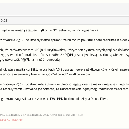
10:59
wiązku ze zmianą statusu wątków o NX jesteśmy winni wyjaśnienia.
 otwarcie P@PL na inne systemy sprawił, że na forum powstał spory margines dla dysku
się, że zarówno system NX, jak i użytkownicy, których ten system przyciągnął nie do ko
przyjęły wątki o Contaksie, które sprawiły, że P@PL jest największą skarbnicą wiedzy o s
yły otwartość P@PL na inność i swobodę.
ednokrotnie gasiła konflikty w wątkach NX i dyscyplinowała użytkowników, których nazwa
e emocje infekowały forum i innych "zdrowych" użytkowników.
inistracja P@PL postanowiła stanowczo ukrócić negatywne zjawiska związane z wątkam
e zostały zarchiwizowane (co oznacza, że zainteresowani będą mogli wrócić do treści ta
g, pytań i sugestii zapraszamy na PW, PPD lub inną okazję na P., np. Piwo.
S (nie działa) MZ-5n (nie działa) 28 50 35 43 (nie działa) 50 | GRII K-5 21
parat 7.0
|
Instagram