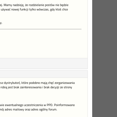
ej. Mamy nadzieję, że rozdzielanie postów nie będzie
 używać nowej funkcji tylko wówczas, gdy ktoś chce
y.
nasz dystrybutor), które podobno mają chęć zorganizowania
obią jest brak zainteresowania i brak decyzji ze strony
rawie ewentualnego uczestniczenia w PPD. Poinformowano
 mój adres mailowy oraz adres ogólny forum.