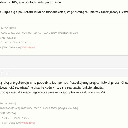
ałcie i w PW, a w postach nadal jest czarny.
ie wiąże się z powrotem Jarka do moderowania, więc proszę mu nie zawracać głowy i wsze
FA 77/1.8 Ltd |
| FA645 45-85/4.5 | FA645 80-160/4.5 | FA645 200/4 | Voigtländer 6x9 |
7SMC 105/2.4 |
T* 28/2.8 | Planar T* 45/2.0 |
 | TriX | Delta 100 |
Waidodayo!
19:25
ą jaką przygotowujemmy potrzebna jest pomoc. Poszukujemy programisty php+css. Chodz
dowolność rozwiązań w pisaniu kodu - liczy się realizacja funkcjonalności.
trochę czasu dla wspólnego dobra proszeni są o zgłoszenia do mnie na PW.
FA 77/1.8 Ltd |
| FA645 45-85/4.5 | FA645 80-160/4.5 | FA645 200/4 | Voigtländer 6x9 |
7SMC 105/2.4 |
T* 28/2.8 | Planar T* 45/2.0 |
 | TriX | Delta 100 |
Waidodayo!