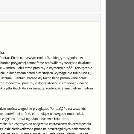
ka.
a Pentax-Ricoh na naszym rynku. W ubiegłym tygodniu w
 W bardzo przyjaznej atmosferze omówiliśmy wstępne działania
e w imieniu obu stron prosimy o wyrozumiałość - rozkręcenie
ężnie, a ilość zadań przed nim stojąca wymaga nie tylko uwagi,
 lustrzanki Pentax i kompakty Ricoh będą promowane przez
forumowiczów prosimy o dobre słowo i cierpliwość - nie od
zydła Ricoh Polska oznacza kontynuację wieloletniej historii
będzie można wygodnie przeglądać Pentax@PL na wszelkich
nej domyślnej skórki, eliminujący niewygody mobilności,
zdjęć, co ułatwi oglądanie naszych foto-prac.
czenie. Ale chętnych do obejrzenia zapraszamy do przełączenia
 zgłosić niedokończone prace na poszczególnych podstronach,