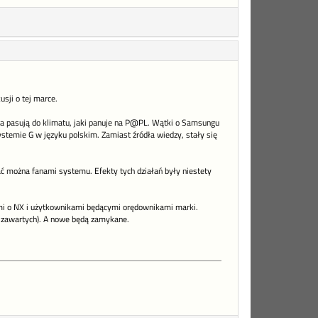
sji o tej marce.
ńca pasują do klimatu, jaki panuje na P@PL. Wątki o Samsungu
ystemie G w języku polskim. Zamiast źródła wiedzy, stały się
ć można fanami systemu. Efekty tych działań były niestety
i o NX i użytkownikami będącymi orędownikami marki.
m zawartych). A nowe będą zamykane.