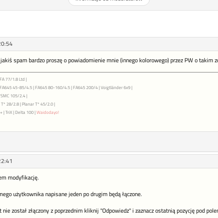
20:54
jakiś spam bardzo proszę o powiadomienie mnie (innego kolorowego) przez PW o takim z
FA 77/1.8 Ltd |
| FA645 45-85/4.5 | FA645 80-160/4.5 | FA645 200/4 | Voigtländer 6x9 |
7SMC 105/2.4 |
T* 28/2.8 | Planar T* 45/2.0 |
 | TriX | Delta 100 |
Waidodayo!
22:41
em modyfikację.
mego użytkownika napisane jeden po drugim będą łączone.
st nie został złączony z poprzednim kliknij "Odpowiedz" i zaznacz ostatnią pozycję pod pol