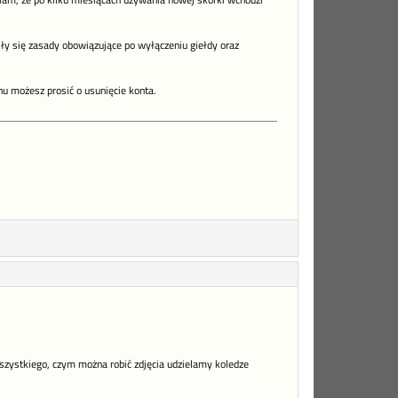
niam, że po kilku miesiącach używania nowej skórki wchodzi
ły się zasady obowiązujące po wyłączeniu giełdy oraz
u możesz prosić o usunięcie konta.
wszystkiego, czym można robić zdjęcia udzielamy koledze