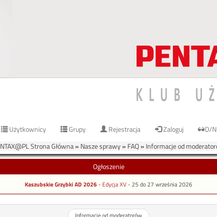
Użytkownicy
Grupy
Rejestracja
Zaloguj
D/N
NTAX@PL Strona Główna
»
Nasze sprawy
»
FAQ
»
Informacje od moderato
Ogłoszenie
Kaszubskie Grzybki AD 2026
- Edycja XV -
25 do 27 września 2026
Informacje od moderatorów