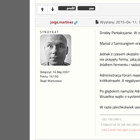
jorge.martinez
Wysłany:
2015-04-11, 
S Y N D Y K A T
Drodzy Pentaksjanie. W z
Mariaż z Samsungiem oraz
Jednak z czasem okazało 
nie przyjęły formy, jaką 
źródłem fermentu i naduż
Dołączył: 16 Maj 2007
Administracja forum niej
Posty: 16150
krótkotrwałe. A negatywn
Skąd: Warszawa
Po głębokim namyśle Adm
Wszelkie wątki o systemi
W razie jakichkolwiek uwa
120 | 135 | APS-C
C330s 67 45 75 105 165 | MXx2 ME
JORGE.MARTINEZ@PL
|
Jeden A