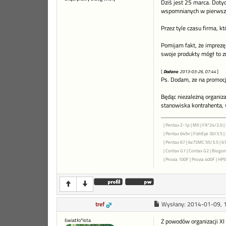
Dziś jest 25 marca. Dotyc
wspomnianych w pierwszym
Przez tyle czasu firma, k
Pomijam fakt, że imprezę 
swoje produkty mógł to z
[
Dodano
: 2013-03-26, 07:44
]
Ps. Dodam, ze na promocj
Będąc niezależną organiza
stanowiska kontrahenta, 
| Pentax Z-1p | MX | FA*24/2.0 | 
| Pentax 645n | FishEye 30/3.5 
| Pentax 67 | 6x7SMC 55/3.5 | 6
| Contax G1 | Contax G2 | Biogon 
| Provia 100F | Provia 400F | HP5+
tref
Wysłany:
2014-01-09, 
światło*ista
Z powodów organizacji XI