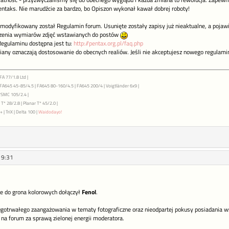
ikatność - przyzwyczailiśmy się do obecnego wyglądu i każda zmiana to rewolucja. Zapew
ntaks. Nie marudźcie za bardzo, bo Opiszon wykonał kawał dobrej roboty!
modyfikowany został Regulamin forum. Usunięte zostały zapisy już nieaktualne, a pojawi
szenia wymiarów zdjęć wstawianych do postów
Regulaminu dostępna jest tu:
http://pentax.org.pl/faq.php
ny oznaczają dostosowanie do obecnych realiów. Jeśli nie akceptujesz nowego regulamin
FA 77/1.8 Ltd |
| FA645 45-85/4.5 | FA645 80-160/4.5 | FA645 200/4 | Voigtländer 6x9 |
7SMC 105/2.4 |
T* 28/2.8 | Planar T* 45/2.0 |
 | TriX | Delta 100 |
Waidodayo!
19:31
że do grona kolorowych dołączył
Fenol
.
długotrwałego zaangażowania w tematy fotograficzne oraz nieodpartej pokusy posiadania 
na forum za sprawą zielonej energii moderatora.