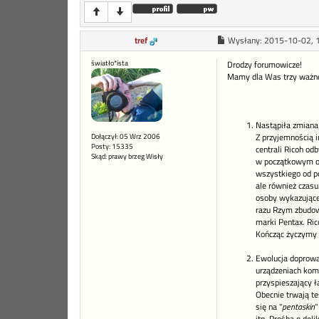
tref
Wysłany:
2015-10-02, 
światło*ista
Drodzy forumowicze!
Mamy dla Was trzy ważne
Nastąpiła zmiana
Dołączył: 05 Wrz 2006
Z przyjemnością 
Posty: 15335
centrali Ricoh od
Skąd: prawy brzeg Wisły
w początkowym okr
wszystkiego od poc
ale również czasu
osoby wykazujące 
razu Rzym zbudowa
marki Pentax. Ric
Kończąc życzymy 
Ewolucja doprowa
urządzeniach komp
przyspieszający ł
Obecnie trwają te
się na "
pentaskin
"