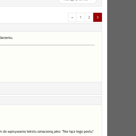
«
1
2
3
darzeniu.
em do wpisywania tekstu oznaczoną jako: "Nie łącz tego postu".