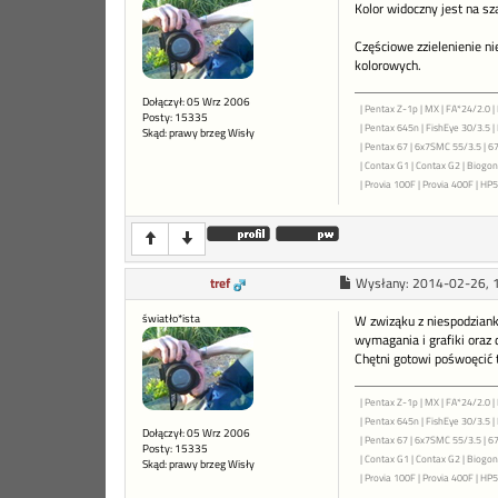
Kolor widoczny jest na sz
Częściowe zzielenienie n
kolorowych.
Dołączył: 05 Wrz 2006
| Pentax Z-1p | MX | FA*24/2.0 | 
Posty: 15335
| Pentax 645n | FishEye 30/3.5 
Skąd: prawy brzeg Wisły
| Pentax 67 | 6x7SMC 55/3.5 | 6
| Contax G1 | Contax G2 | Biogon 
| Provia 100F | Provia 400F | HP5+
tref
Wysłany:
2014-02-26, 
światło*ista
W zwiząku z niespodziank
wymagania i grafiki oraz 
Chętni gotowi pośwoęcić 
| Pentax Z-1p | MX | FA*24/2.0 | 
| Pentax 645n | FishEye 30/3.5 
Dołączył: 05 Wrz 2006
| Pentax 67 | 6x7SMC 55/3.5 | 6
Posty: 15335
| Contax G1 | Contax G2 | Biogon 
Skąd: prawy brzeg Wisły
| Provia 100F | Provia 400F | HP5+