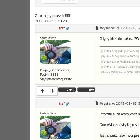
Zamknięty przez:
bEEf
2009-06-23, 10:21
tref
Wysłany:
2012-01-23, 
światło*ista
Gdyby ktoś dostał na PW 
| Pentax Z-1p | MX | FA*24/2.0 | 
| Pentax 645n | FishEye 30/3.5 
| Pentax 67 | 6x7SMC 55/3.5 | 6
| Contax G1 | Contax G2 | Biogon 
Dołączył: 05 Wrz 2006
| Provia 100F | Provia 400F | HP5+
Posty: 15335
Skąd: prawy brzeg Wisły
tref
Wysłany:
2012-09-18, 
światło*ista
Informuję, że wprowadził
Domyślnie posty tego sa
Jeśli chcesz, aby Twój po