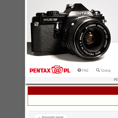
FAQ
Szukaj
PE
←
Poprzedni temat