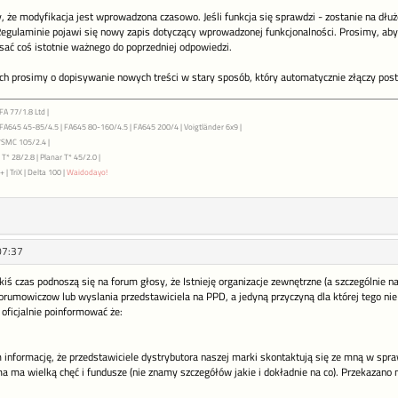
 że modyfikacja jest wprowadzona czasowo. Jeśli funkcja się sprawdzi - zostanie na dłuż
egulaminie pojawi się nowy zapis dotyczący wprowadzonej funkcjonalności. Prosimy, aby
sać coś istotnie ważnego do poprzedniej odpowiedzi.
h prosimy o dopisywanie nowych treści w stary sposób, który automatycznie złączy post
FA 77/1.8 Ltd |
| FA645 45-85/4.5 | FA645 80-160/4.5 | FA645 200/4 | Voigtländer 6x9 |
7SMC 105/2.4 |
T* 28/2.8 | Planar T* 45/2.0 |
 | TriX | Delta 100 |
Waidodayo!
07:37
kiś czas podnoszą się na forum głosy, że Istnieję organizacje zewnętrzne (a szczególnie 
orumowiczow lub wyslania przedstawiciela na PPD, a jedyną przyczyną dla której tego nie r
oficjalnie poinformować że:
informację, że przedstawiciele dystrybutora naszej marki skontaktują się ze mną w sp
a ma wielką chęć i fundusze (nie znamy szczegółów jakie i dokładnie na co). Przekazano