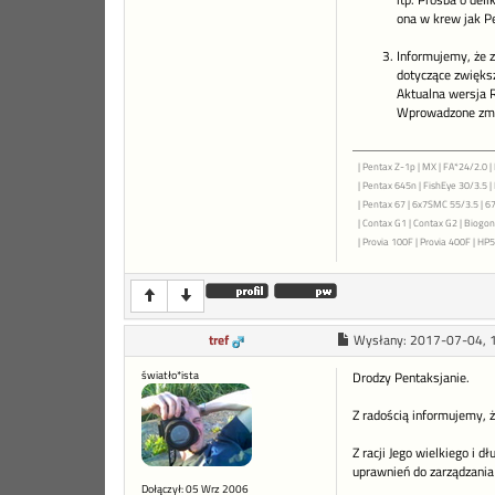
itp. Prośba o del
ona w krew jak Pe
Informujemy, że z
dotyczące zwięk
Aktualna wersja 
Wprowadzone zmia
| Pentax Z-1p | MX | FA*24/2.0 | 
| Pentax 645n | FishEye 30/3.5 
| Pentax 67 | 6x7SMC 55/3.5 | 6
| Contax G1 | Contax G2 | Biogon 
| Provia 100F | Provia 400F | HP5+
tref
Wysłany:
2017-07-04, 
światło*ista
Drodzy Pentaksjanie.
Z radością informujemy, 
Z racji Jego wielkiego i 
uprawnień do zarządzania 
Dołączył: 05 Wrz 2006