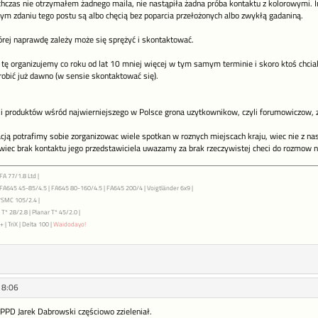
hczas nie otrzymałem żadnego maila, nie nastąpiła żadna próba kontaktu z kolorowymi. I
 zdaniu tego postu są albo chęcią bez poparcia przełożonych albo zwykłą gadaniną.
tórej naprawdę zależy może się sprężyć i skontaktować.
tę organizujemy co roku od lat 10 mniej więcej w tym samym terminie i skoro ktoś chcialb
robić już dawno (w sensie skontaktować się).
i produktów wśród najwierniejszego w Polsce grona uzytkownikow, czyli forumowiczow, 
cją potrafimy sobie zorganizowac wiele spotkan w roznych miejscach kraju, wiec nie z nas
wiec brak kontaktu jego przedstawiciela uwazamy za brak rzeczywistej checi do rozmow n
FA 77/1.8 Ltd |
| FA645 45-85/4.5 | FA645 80-160/4.5 | FA645 200/4 | Voigtländer 6x9 |
7SMC 105/2.4 |
T* 28/2.8 | Planar T* 45/2.0 |
 | TriX | Delta 100 |
Waidodayo!
18:06
 PPD Jarek Dabrowski częściowo zzieleniał.