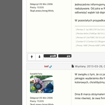
Dołączył: 05 Wrz 2006
Jednocześnie informujemy,
Posty: 15335
nadużywane. Od jutra w R
Skąd: prawy brzeg Wisły
odświeżyć wątek lub dopi
W pozostałych przypadkac
| Pentax Z-1p | MX | FA*24/2.0 | 
| Pentax 645n | FishEye 30/3.5 
| Pentax 67 | 6x7SMC 55/3.5 | 6
| Contax G1 | Contax G2 | Biogon 
| Provia 100F | Provia 400F | HP5+
tref
Wysłany:
2013-03-26, 
światło*ista
W związku z tym, że co ja
jakiegos wydarzenia dla f
kolorowych, chcielibyśmy 
Dnia 8 marca otrzymałem 
Dołączył: 05 Wrz 2006
mnie również, że owa firm
Posty: 15335
Skąd: prawy brzeg Wisły