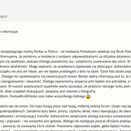
18:01
 informacje:
 zarządzającego marką Pentax w Polsce - od niedawna Pentaksem opiekuje się Ricoh Pols
informujemy, że jesteśmy w kontakcie z osobami odpowiedzialnymi za oficjalne działani
było się spotkanie, podczas którego poznaliśmy się i ustaliliśmy oczekiwania obu stron.
esie działalności. Mogę zapewnić, że współpraca zapowiada się obiecująco. Jednocześni
zątku nie jest ani łatwe, ani nie będzie przebiegało z dnia na dzień. Dział foto działa pr
. Dlatego nie spodziewajmy się rewolucyjnych zmian. Bardzo dobrą informacją jest to, że
zaangażowanie i otwartość. Dlatego zapewniamy wsparcie jeśli będzie ono potrzebne, a 
no. W kwestii pozytywnych aspektów warto zauważyć, że przejście naszego rynku pod skr
oh, obok urządzeń drukujących, związany jest również z fotografią.
Wam, PentaxRicohPolska oraz sobie wszystkiego dobrego
dziła nas do zmian. Od maja trwają prace nad nową, mobilną skórką forum. Dzięki niej 
uteropodobnych. Założenia były takie: prosty, czytelny układ, nieco nawiązujący do obec
adowanie i zmniejszający transfer. Jednocześnie zwiększone zostają wymiary wstawianych 
sty i poprawki - nie wszystko jest gotowe, dlatego nie następuje jeszcze oficjalne przełą
 - pierwszy na rozwijanej liście skórek. Powstanie odpowiedni wątek, gdzie będzie można