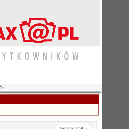
rów
Następny temat
→