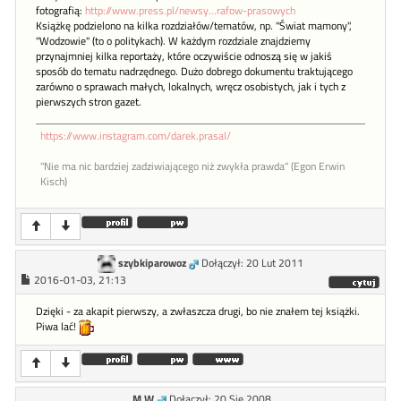
fotografią:
http://www.press.pl/newsy...rafow-prasowych
Książkę podzielono na kilka rozdziałów/tematów, np. "Świat mamony",
"Wodzowie" (to o politykach). W każdym rozdziale znajdziemy
przynajmniej kilka reportaży, które oczywiście odnoszą się w jakiś
sposób do tematu nadrzędnego. Dużo dobrego dokumentu traktującego
zarówno o sprawach małych, lokalnych, wręcz osobistych, jak i tych z
pierwszych stron gazet.
https://www.instagram.com/darek.prasal/
"Nie ma nic bardziej zadziwiającego niż zwykła prawda" (Egon Erwin
Kisch)
szybkiparowoz
Dołączył: 20 Lut 2011
2016-01-03, 21:13
Dzięki - za akapit pierwszy, a zwłaszcza drugi, bo nie znałem tej książki.
Piwa lać!
M.W
Dołączył: 20 Sie 2008