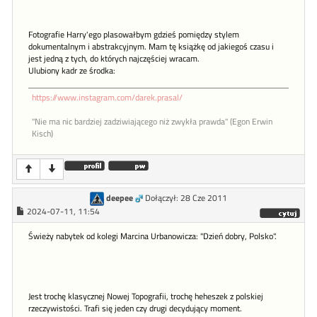
Fotografie Harry'ego plasowałbym gdzieś pomiędzy stylem
dokumentalnym i abstrakcyjnym. Mam tę książkę od jakiegoś czasu i
jest jedną z tych, do których najczęściej wracam.
Ulubiony kadr ze środka:
https://www.instagram.com/darek.prasal/
"Nie ma nic bardziej zadziwiającego niż zwykła prawda" (Egon Erwin
Kisch)
deepee
Dołączył: 28 Cze 2011
2024-07-11, 11:54
Świeży nabytek od kolegi Marcina Urbanowicza: "Dzień dobry, Polsko".
Jest trochę klasycznej Nowej Topografii, trochę heheszek z polskiej
rzeczywistości. Trafi się jeden czy drugi decydujący moment.