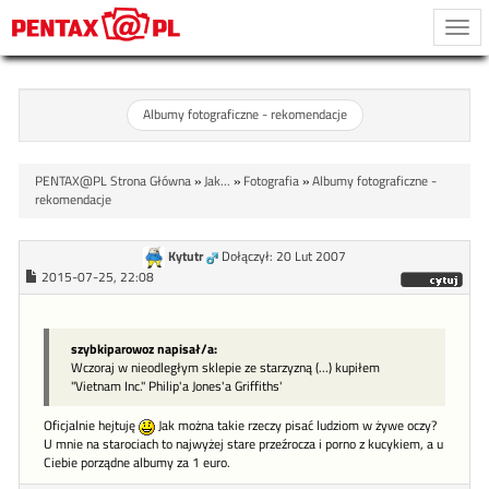
Togg
navi
Albumy fotograficzne - rekomendacje
PENTAX@PL Strona Główna
»
Jak...
»
Fotografia
»
Albumy fotograficzne -
rekomendacje
Kytutr
Dołączył: 20 Lut 2007
2015-07-25, 22:08
szybkiparowoz napisał/a:
Wczoraj w nieodległym sklepie ze starzyzną (...) kupiłem
"Vietnam Inc." Philip'a Jones'a Griffiths'
Oficjalnie hejtuję
Jak można takie rzeczy pisać ludziom w żywe oczy?
U mnie na starociach to najwyżej stare przeźrocza i porno z kucykiem, a u
Ciebie porządne albumy za 1 euro.