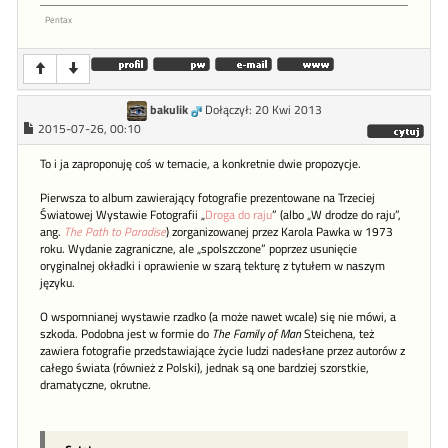
Pentax
bakulik
Dołączył: 20 Kwi 2013
2015-07-26, 00:10
To i ja zaproponuję coś w temacie, a konkretnie dwie propozycje.
Pierwsza to album zawierający fotografie prezentowane na Trzeciej
Światowej Wystawie Fotografii „
Droga do raju
” (albo „W drodze do raju”,
ang.
The Path to Paradise
) zorganizowanej przez Karola Pawka w 1973
roku. Wydanie zagraniczne, ale „spolszczone” poprzez usunięcie
oryginalnej okładki i oprawienie w szarą tekturę z tytułem w naszym
języku.
O wspomnianej wystawie rzadko (a może nawet wcale) się nie mówi, a
szkoda. Podobna jest w formie do
The Family of Man
Steichena, też
zawiera fotografie przedstawiające życie ludzi nadesłane przez autorów z
całego świata (również z Polski), jednak są one bardziej szorstkie,
dramatyczne, okrutne.