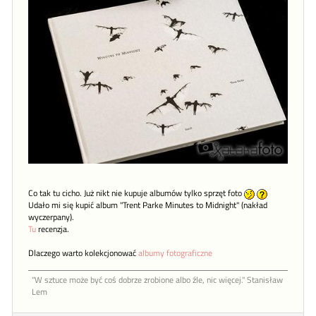
Co tak tu cicho. Już nikt nie kupuje albumów tylko sprzęt foto
Udało mi się kupić album "Trent Parke Minutes to Midnight" (nakład
wyczerpany).
Tu
recenzja.
Dlaczego warto kolekcjonować
albumy fotograficzne
"W sztu­ce może być coś dob­rze zro­bione al­bo źle, nic więcej." Stanisław
Lem