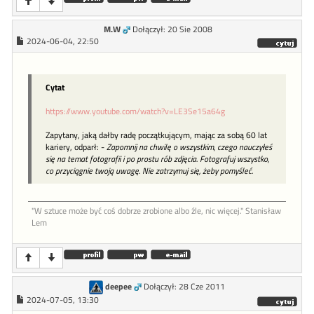
M.W
Dołączył: 20 Sie 2008
2024-06-04, 22:50
Cytat
https://www.youtube.com/watch?v=LE3Se15a64g
Zapytany, jaką dałby radę początkującym, mając za sobą 60 lat
kariery, odparł: -
Zapomnij na chwilę o wszystkim, czego nauczyłeś
się na temat fotografii i po prostu rób zdjęcia. Fotografuj wszystko,
co przyciągnie twoją uwagę. Nie zatrzymuj się, żeby pomyśleć.
"W sztu­ce może być coś dob­rze zro­bione al­bo źle, nic więcej." Stanisław
Lem
deepee
Dołączył: 28 Cze 2011
2024-07-05, 13:30