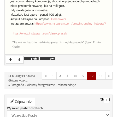
Jest sporo zabawy kompozycją, chociaż w pojedynczych przypadkach
nieco przekombinowanej, jak na mój gust.
Edytowała Joanna Kinowska.
Materiału jest sporo - ponad 100 zdjęć.
Artykuł o książce na Fotopolis:
Urbanowicz
Instagram autora:
https://www.instagram.com/prowincjonalny_fotograf/
https://www.instagram.com/darek.prasal/
"Nie ma nic bardziej zadziwiającego niż zwykła prawda" (Egon Erwin
Kisch)
«
1
2
3
«»
9
10
11
»
PENTAX@PL Strona
Główna
»
Jak...
»
Fotografia
»
Albumy fotograficzne - rekomendacje
[
]
X
Odpowiedz
Wyświetl posty z ostatnich: