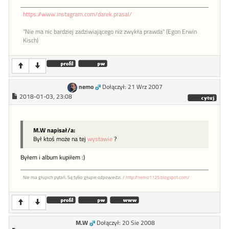
https://www.instagram.com/darek.prasal/
"Nie ma nic bardziej zadziwiającego niż zwykła prawda" (Egon Erwin
Kisch)
nemo
Dołączył: 21 Wrz 2007
2018-01-03, 23:08
M.W napisał/a:
Był ktoś może na tej
wystawie
?
Byłem i album kupiłem :)
Nie ma głupich pytań. Są tylko głupie odpowiedzi. /
http://nemo1125.blogspot.com/
M.W
Dołączył: 20 Sie 2008