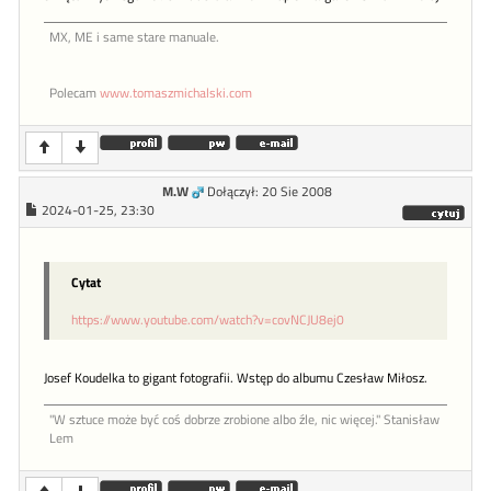
MX, ME i same stare manuale.
Polecam
www.tomaszmichalski.com
M.W
Dołączył: 20 Sie 2008
2024-01-25, 23:30
Cytat
https://www.youtube.com/watch?v=covNCJU8ej0
Josef Koudelka to gigant fotografii. Wstęp do albumu Czesław Miłosz.
"W sztu­ce może być coś dob­rze zro­bione al­bo źle, nic więcej." Stanisław
Lem