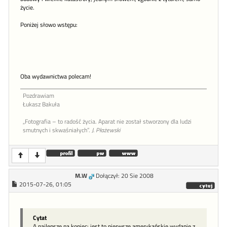
życie.
Poniżej słowo wstępu:
Oba wydawnictwa polecam!
Pozdrawiam
Łukasz Bakuła
„Fotografia – to radość życia. Aparat nie został stworzony dla ludzi
smutnych i skwaśniałych”.
J. Płażewski
M.W
Dołączył: 20 Sie 2008
2015-07-26, 01:05
Cytat
A najlepsze na koniec: jest to pierwsze amerykańskie wydanie z