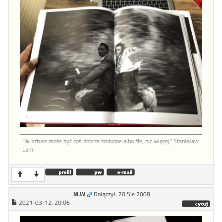
"W sztu­ce może być coś dob­rze zro­bione al­bo źle, nic więcej." Stanisław
Lem
M.W
Dołączył: 20 Sie 2008
2021-03-12, 20:06