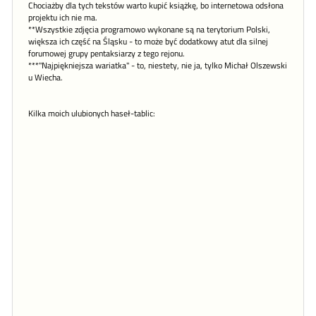
Chociażby dla tych tekstów warto kupić książkę, bo internetowa odsłona
projektu ich nie ma.
**Wszystkie zdjęcia programowo wykonane są na terytorium Polski,
większa ich część na Śląsku - to może być dodatkowy atut dla silnej
forumowej grupy pentaksiarzy z tego rejonu.
***"Najpiękniejsza wariatka" - to, niestety, nie ja, tylko Michał Olszewski
u Wiecha.
Kilka moich ulubionych haseł-tablic: