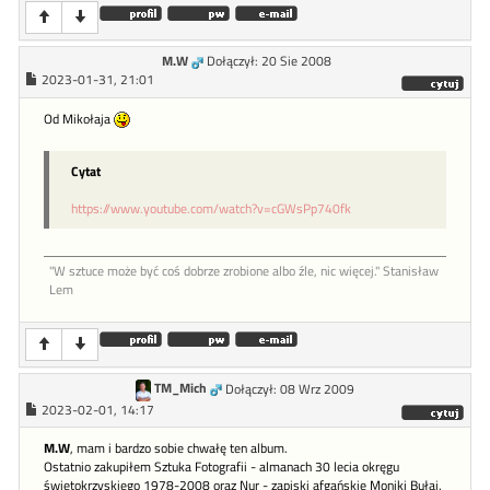
M.W
Dołączył: 20 Sie 2008
2023-01-31, 21:01
Od Mikołaja
Cytat
https://www.youtube.com/watch?v=cGWsPp740fk
"W sztu­ce może być coś dob­rze zro­bione al­bo źle, nic więcej." Stanisław
Lem
TM_Mich
Dołączył: 08 Wrz 2009
2023-02-01, 14:17
M.W
, mam i bardzo sobie chwałę ten album.
Ostatnio zakupiłem Sztuka Fotografii - almanach 30 lecia okręgu
świętokrzyskiego 1978-2008 oraz Nur - zapiski afgańskie Moniki Bułaj.