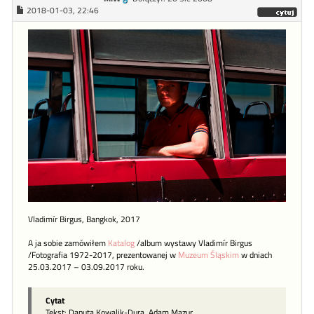
2018-01-03, 22:46
Vladimír Birgus, Bangkok, 2017
A ja sobie zamówiłem
Katalog
/album wystawy Vladimír Birgus
/Fotografia 1972-2017, prezentowanej w
Muzeum Śląskim
w dniach
25.03.2017 – 03.09.2017 roku.
Cytat
Tekst: Danuta Kowalik-Dura, Adam Mazur.