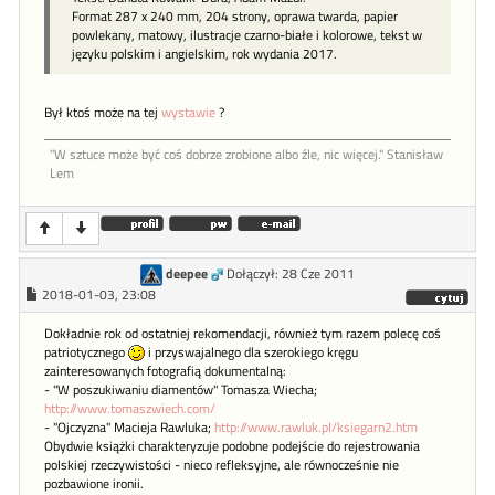
Format 287 x 240 mm, 204 strony, oprawa twarda, papier
powlekany, matowy, ilustracje czarno-białe i kolorowe, tekst w
języku polskim i angielskim, rok wydania 2017.
Był ktoś może na tej
wystawie
?
"W sztu­ce może być coś dob­rze zro­bione al­bo źle, nic więcej." Stanisław
Lem
deepee
Dołączył: 28 Cze 2011
2018-01-03, 23:08
Dokładnie rok od ostatniej rekomendacji, również tym razem polecę coś
patriotycznego
i przyswajalnego dla szerokiego kręgu
zainteresowanych fotografią dokumentalną:
- "W poszukiwaniu diamentów" Tomasza Wiecha;
http://www.tomaszwiech.com/
- "Ojczyzna" Macieja Rawluka;
http://www.rawluk.pl/ksiegarn2.htm
Obydwie książki charakteryzuje podobne podejście do rejestrowania
polskiej rzeczywistości - nieco refleksyjne, ale równocześnie nie
pozbawione ironii.