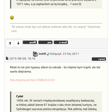
1971 roku, a ja zapłaciłem za tę książkę... 1 euro (!).
"W sztu­ce może być coś dob­rze zro­bione al­bo źle, nic więcej." Stanisław
Lem
IrekM
Dołączył: 23 Sty 2011
2015-08-09, 16:16
Może to nie jest typowy album (a szkoda - bo chętnie bym kupił), ale też
warte obejrzenia:
http://polona.pl/item/35860523/0/
Cytat
1956 rok. W ramach międzynarodowej współpracy badawczej,
w której udział bierze 67 krajów z obu stron żelaznej kurtyny, na
Spitsbergen wyrusza polska ekspedycja. Rok później nad Zatoką