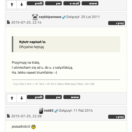
szybkiparowoz
Dołączył: 20 Lut 2011
2015-07-25, 22:14
Kytutr napisał/a:
Oficjalnie hejtuję
Przyjmuję na klatę.
I uśmiecham się od u. do u. z satysfakcją.
Ha, lekko nawet triumfalnie :-)
Fuji x100, X-Pro1 + XF 18/2 + XF 35/2, Nikon N90s (aka F90x) + 50/1.8D
irek83
Dołączył: 11 Paź 2014
2015-07-25, 22:28
pozazdrościć