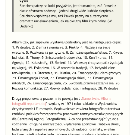
Cytat
Steichen patrzy na ludzi przyjaźnie, jest humanistą, zaś Pawek z
okrucieństwem sadysty. I jeden i drugi widzi ludzkie cierpienie.
Steichen współczuje mu, zaś Pawek patrzy na autentyczny
dramat z zaciekawieniem, jak na okrutny film kryminalny. (W.
Dederko)
Album (tak, jak zapewne wystawa) podzielony jest na następujące części:
1. W drodze, 2. Ziemia i ziemianie, 3. Piekło, 4. Nadzieja na życie
wieczne, 5. Przekonania polityczne, 6. Zamożne społeczeństwo, 7. Kryzys
ludności, 8. Tłumy, 9. Zniszczenie środowiska, 10. Konflikt ras, 11.
Agresja, 12. Katastrofy, 13. Śmierć, 14. Wszyscy chcą czerpać z życia jak
najwięcej, 15. Eskapizm, 16. W otoczeniu tradycji, 17. Indywidualne
rozwiązania, 18. Otoczenie, 19. Klatka, 20. Emancypacja uciemiężonych,
21. Emancypacja kobiet, 22. Emancypacja dzieci, 23. Emancypacja
młodych, 24. Emancypacja ciała, 25. Swoboda przemieszczania się, 26.
Rozwój komunikacji, 27. Rozwój solidarności i integracji, 28. W drodze
Drugą proponowaną przeze mnie pozycją jest „
Samo życie. Album
fotografii reporterskiej
” wydany w 1971 roku nakładem Wydawnictw
Artystycznych i Filmowych. Wydawnictwo zawiera fotografie autorstwa
czołówki polskich fotoreporterów prasowych tamtych czasów pracujących
dla Centralnej Agencji Fotograficznej. A co one przedstawiają? Sytuacje
codzienne i oficjalne uroczystości, wydarzenia sportowe i zabawy dzieci,
ludzi znanych i zupełnie anonimowych, ich radości i dramaty, wielkie
budowy i wielkie katastrofy, jednym słowem, zgodnie z tytułem, samo