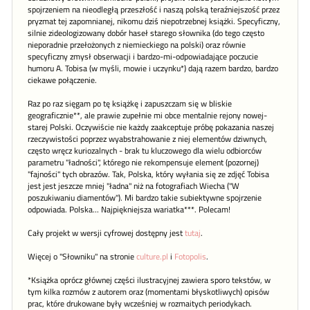
spojrzeniem na nieodległą przeszłość i naszą polską teraźniejszość przez
pryzmat tej zapomnianej, nikomu dziś niepotrzebnej książki. Specyficzny,
silnie zideologizowany dobór haseł starego słownika (do tego często
nieporadnie przełożonych z niemieckiego na polski) oraz równie
specyficzny zmysł obserwacji i bardzo-mi-odpowiadające poczucie
humoru A. Tobisa (w myśli, mowie i uczynku*) dają razem bardzo, bardzo
ciekawe połączenie.
Raz po raz sięgam po tę książkę i zapuszczam się w bliskie
geograficznie**, ale prawie zupełnie mi obce mentalnie rejony nowej-
starej Polski. Oczywiście nie każdy zaakceptuje próbę pokazania naszej
rzeczywistości poprzez wyabstrahowanie z niej elementów dziwnych,
często wręcz kuriozalnych - brak tu kluczowego dla wielu odbiorców
parametru "ładności", którego nie rekompensuje element (pozornej)
"fajności" tych obrazów. Tak, Polska, który wyłania się ze zdjęć Tobisa
jest jest jeszcze mniej "ładna" niż na fotografiach Wiecha ("W
poszukiwaniu diamentów"). Mi bardzo takie subiektywne spojrzenie
odpowiada. Polska... Najpiękniejsza wariatka***. Polecam!
Cały projekt w wersji cyfrowej dostępny jest
tutaj
.
Więcej o "Słowniku" na stronie
culture.pl
i
Fotopolis
.
*Książka oprócz głównej części ilustracyjnej zawiera sporo tekstów, w
tym kilka rozmów z autorem oraz (momentami błyskotliwych) opisów
prac, które drukowane były wcześniej w rozmaitych periodykach.