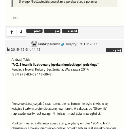
Białego Niedźwiedzia powstanie polska stacja polarna.
Irek.
szybkiparowoz
Dołączył: 20 Lut 2011
2015-12-31, 11:15
Andrzej Tobis
"
A-Z. Słownik ilustrowany języka niemieckiego i polskiego
"
Fundacja Nowej Kultury Bęc Zmiana, Warszawa 2014
ISBN 978-83-62418-39-8
Rzecz wydana już jakiś czas temu, ale na forum nie było chyba o tej
książce i całym projekcie żadnej wzmianki. A szkoda, bo "Słownik"
naprawdę warty jest uwagi. Niniejszym nadrabiam zaległości.
Punktem wyjścia dla autora jest stary, wydany w roku 1954 w NRD
obrazkowy słownik niemiecko-polski; projekt Tobisa jest niejako nowym