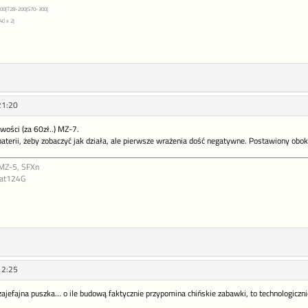
0|T28-200|S70-300|
0 x 2|
21:20
ości (za 60zł..) MZ-7.
aterii, żeby zobaczyć jak działa, ale pierwsze wrażenia dość negatywne. Postawiony obo
 MZ-5, SFXn
Mat124G
12:25
zajefajna puszka... o ile budową faktycznie przypomina chińskie zabawki, to technologiczni