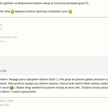
ości gotówki na dedykowane baterie zakup za śmieszne pieniądze gripa FG.
rób rolkę
będziesz istotnie zdumiony rezultatami prac
Is|
G4|
0|T28-200|S70-300|
0 x 2|
22:06
tałem Twojego posta zakupiłem baterie (29zł..) ;) Ale gripa też pewnie gdzieś postaram 
awiło. Rzeczywiście wydaje się całkiem sprytny, chociaż brak dwóch kółek nastaw ciężko 
ił wesel
). Będzie długi weekend to pewnie strzelę ze dwie rolki. Ostatnio trochę zarzu
z lekkim i małym aparacikiem.
 MZ-5, SFXn
Mat124G