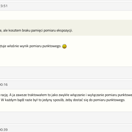
23:51
, ale kosztem braku pamięci pomiaru ekspozycji.
iętuje właśnie wynik pomiaru punktowego.
00:16
ację. A ja zawsze traktowałem to jako zwykłe włączanie i wyłączanie pomiaru punktowego
 W każdym bądź razie był to jedyny sposób, żeby dostać się do pomiaru punktowego.
00:39