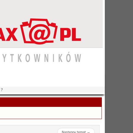
 ?
Następny temat
→