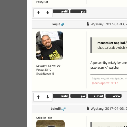
Posty: 68
kojut
Wysłany:
2017-01-03, 
moonraker napisał/
chociaż brak dwóch k
A po co niby miały by on
Dołączył: 13 Kwi 2011
przełącznik/ wajchę.
Posty: 2310
Skąd: Navan, IE
Lepiej wyjść na spacer, n
Jeden aparat 2017
bakulik
Wysłany:
2017-01-03, 
Szkiełko i oko