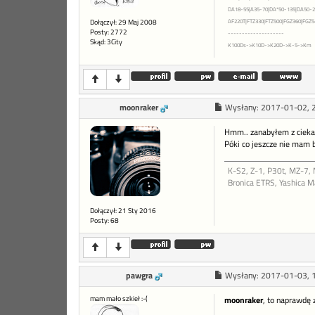
DA18-55|A35-70|DA*50-135|DA50-20
Dołączył: 29 Maj 2008
AF220T|FTZ330|FTZ500|FGZ360|FGZ54
Posty: 2772
--------------------
Skąd: 3City
K100Ds->K10D->K20D->K-5->Km
moonraker
Wysłany:
2017-01-02, 
Hmm.. zanabyłem z ciekaw
Póki co jeszcze nie mam b
K-S2, Z-1, P30t, MZ-7,
Bronica ETRS, Yashica 
Dołączył: 21 Sty 2016
Posty: 68
pawgra
Wysłany:
2017-01-03, 
mam mało szkieł :-(
moonraker
, to naprawdę 