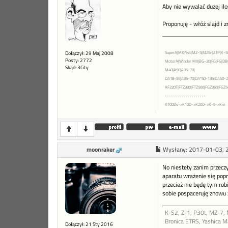
Aby nie wywalać dużej il
Proponuję - włóż slajd i z
Dołączył: 29 Maj 2008
SuperA|MX|*ist|MZ-5|MZ5n|Z1P|K-5I
Posty: 2772
MotorA|Winder MX|BG-20|FG|FG|DB
Skąd: 3City
M40|A50|A35-70|
DA18-55|A35-70|DA*50-135|DA50-20
AF220T|FTZ330|FTZ500|FGZ360|FGZ54
--------------------
K100Ds->K10D->K20D->K-5->Km
moonraker
Wysłany:
2017-01-03, 
No niestety zanim przeczy
aparatu wrażenie się popr
przecież nie będę tym rob
sobie pospaceruję znowu 
K-S2, Z-1, P30t, MZ-7,
Bronica ETRS, Yashica 
Dołączył: 21 Sty 2016