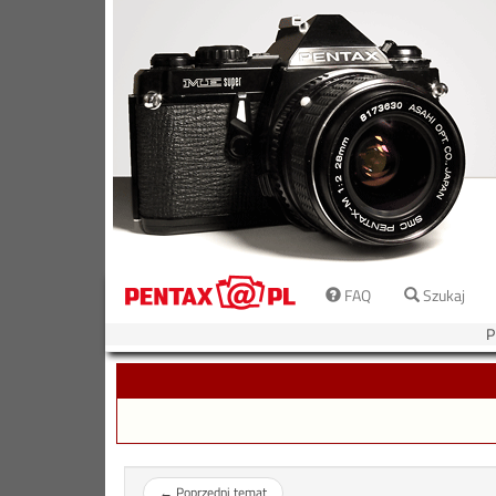
FAQ
Szukaj
P
←
Poprzedni temat