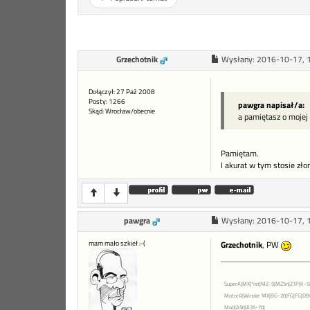
Grzechotnik
Wysłany:
2016-10-17, 
Dołączył: 27 Paź 2008
Posty: 1266
pawgra napisał/a:
Skąd: Wrocław/obecnie
a pamiętasz o mojej
Pamiętam.
I akurat w tym stosie zł
pawgra
Wysłany:
2016-10-17, 
mam mało szkieł :-(
Grzechotnik
, PW
SuperA|MX|*ist|MZ-5|MZ5n|Z1P|K-5I
MotorA|Winder MX|BG-20|FG|FG|DB
M40|A50|A35-70|