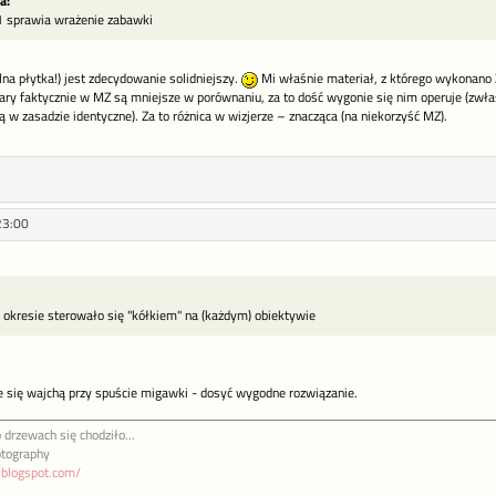
a:
1 sprawia wrażenie zabawki
lna płytka!) jest zdecydowanie solidniejszy.
Mi właśnie materiał, z którego wykonano Z-
y faktycznie w MZ są mniejsze w porównaniu, za to dość wygonie się nim operuje (zwła
w zasadzie identyczne). Za to różnica w wizjerze – znacząca (na niekorzyść MZ).
23:00
okresie sterowało się "kółkiem" na (każdym) obiektywie
 się wajchą przy spuście migawki - dosyć wygodne rozwiązanie.
 drzewach się chodziło...
otography
a.blogspot.com/