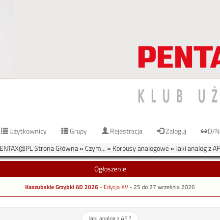
Użytkownicy
Grupy
Rejestracja
Zaloguj
D/N
ENTAX@PL Strona Główna
»
Czym...
»
Korpusy analogowe
»
Jaki analog z AF
Ogłoszenie
Kaszubskie Grzybki AD 2026
- Edycja XV -
25 do 27 września 2026
Jaki analog z AF ?