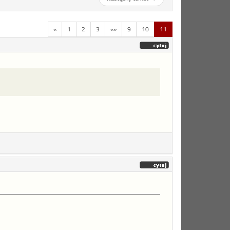
«
1
2
3
«»
9
10
11