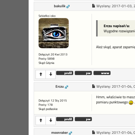
bakulik
Wysłany:
2017-01-03, 
Szkiełko i oko
Erczu napisał/a:
Wygodne rozwiązanie
Ależ skąd, aparat zapam
Dołączył: 20 Kwi 2013
Posty: 5898
Skąd: Gdynia
Erczu
Wysłany:
2017-01-04, 
Hmm, właściwie to masz r
Dołączył: 12 Sty 2015
pomiaru punktowego
.
Posty: 178
Skąd: podlaskie
moonraker
Wysłany:
2017-01-04, 