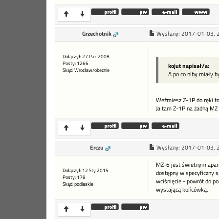
Grzechotnik
Wysłany:
2017-01-03, 
Dołączył: 27 Paź 2008
Posty: 1266
kojut napisał/a:
Skąd: Wrocław/obecnie
A po co niby miały b
Weźmiesz Z-1P do ręki to
Ja tam Z-1P na żadną MZ n
Erczu
Wysłany:
2017-01-03, 
MZ-6 jest świetnym apar
Dołączył: 12 Sty 2015
dostępny w specyficzny s
Posty: 178
wciśnięcie - powrót do p
Skąd: podlaskie
wystającą końcówką.