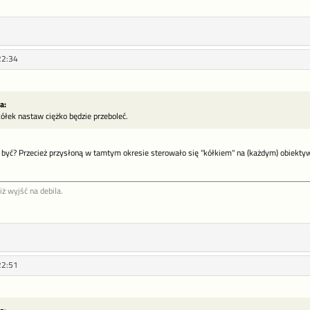
22:34
a:
ółek nastaw ciężko będzie przeboleć.
e być? Przecież przysłoną w tamtym okresie sterowało się "kółkiem" na (każdym) obiekty
iż wyjść na debila.
22:51