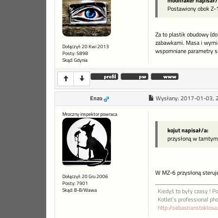
moonraker napisał/
Postawiony obok Z-
Za to plastik obudowy (do
zabawkami. Masa i wymiar
Dołączył: 20 Kwi 2013
wspomniane parametry są 
Posty: 5898
Skąd: Gdynia
Enzo
Wysłany:
2017-01-03, 
Mroczny inspektor powraca
kojut napisał/a:
przysłoną w tamtym 
W MZ-6 przysłoną steruje
Dołączył: 20 Gru 2006
Posty: 7901
Skąd: B-B/Wawa
Kiedyś to były czasy ! Po
Kotlet`s professional ph
http://sebastianstoklos