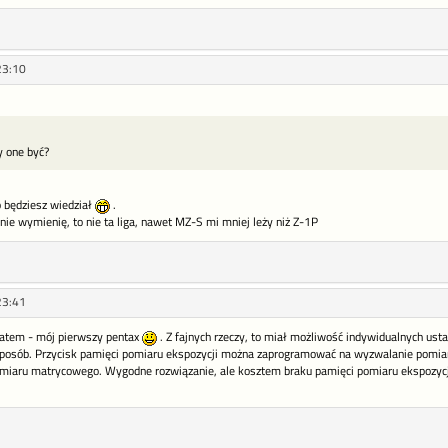
23:10
y one być?
 będziesz wiedział
.
ie wymienię, to nie ta liga, nawet MZ-S mi mniej leży niż Z-1P
23:41
atem - mój pierwszy pentax
. Z fajnych rzeczy, to miał możliwość indywidualnych usta
posób. Przycisk pamięci pomiaru ekspozycji można zaprogramować na wyzwalanie pomiar
omiaru matrycowego. Wygodne rozwiązanie, ale kosztem braku pamięci pomiaru ekspozycji