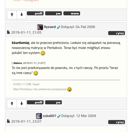
flickr
-
instagram
Ryszard
Dołączył: 04 Paź 2006
2019-01-11, 21:05
bbartlomiej
, ale to przecież prehistoria. Ledwie się załapałeś na pierwszą
nowoczesną matrycę w Pentaksie. Teraz być może mógłbyś znowu
polubić ten system
[
Dodano
: 2019-01-11, 21:07
]
To nie jest przekonywanie do powrotu, nic z tych rzeczy. Po prostu "teraz
są inne czasy"
K20D | 17 | ME-Super
Mam Pentaksa i nie zamierzam przepraszać
cube007
Dołączył: 12 Mar 2009
2019-01-11, 23:07