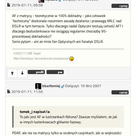
2019-01-11, 09:58
AF z matrycy - teoretycznie w 100% dokładny - jako człowiek
"techniczny" doskonale rozumiem zasadę działania i przewagę MILC nad
DSLR w tym temacie. Tylko dlaczego nadal Optyczni testują celność AF? I
dlaczego bezlusterkowce nie osiągają regularnie chociażby 95-
procentowej dokładności?
Serio pytam - ani ze mnie fan Optycznych ani fanatyk DSLR.
K20D | 17 | ME-Super
Mam Pentaksa i nie zamierzam przepraszać
bbartlomiej
Dołączył: 10 Wrz 2007
2019-01-11, 11:50
tomek_j napisał/a:
To jaki jest AF w lustrzankach Nikona? Zawsze myślałem, że jak
w innych lusterkowcach głównie fazowy.
PDAF, ale nie na matrycy tylko w osobnych czujnikach. Jak w większości