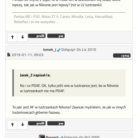
lepszy, tak jak w Nikonie jest lepszy? (niż w LV lustrzanki).
Pentax ME i P30, Nikon Z7 II, Canon, Minolta, Leica, Hasselblad,
Rolleiflex i to nie wszystko ...
tomek_j
Dołączył: 04 Lis 2010
2019-01-11, 09:03
Jacek_Z napisał/a:
No i co PDAF, OK, tylko jeśli ono w lustrzance jest, bo w Nikonie
w lustrzankach nie ma PDAF.
To jaki jest AF w lustrzankach Nikona? Zawsze myślałem, że jak w innych
lusterkowcach głównie fazowy.
Ryszard
Dołączył: 04 Paź 2006