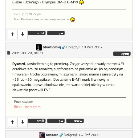
Ciebie i Ozzy'ego - Olympus OM-D E-M1X
K20D | 17 | ME-Super
Mam Pentaksa i nie zamierzam przepraszać
bbartlomiej
Dołączył: 10 Wrz 2007
2019-01-28, 08:21
Ryszard
, zawiodłem się tą premierą. Znając wszystkie wady matryc 4/3
oczekiwałem, że zawalczą autofocusem na poziomie A9 (w najnowszym
firmware) i trochę poprawionymi szumami, skoro marne szanse były na
~25 lub ~30 megapikseli. Dostaliśmy E-M1 mark II w nowym
opakowaniu. Lepsza obudowa nie jest warta takiej różnicy w cenie.
Nawet nie poprawili EVF...
Pozdrawiam
flickr
-
instagram
Ryszard
Dołączył: 04 Paź 2006