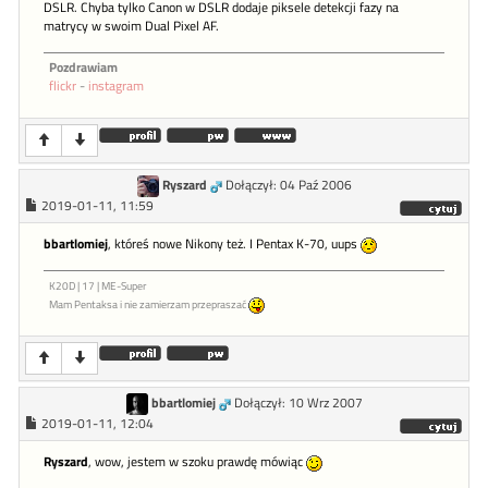
DSLR. Chyba tylko Canon w DSLR dodaje piksele detekcji fazy na
matrycy w swoim Dual Pixel AF.
Pozdrawiam
flickr
-
instagram
Ryszard
Dołączył: 04 Paź 2006
2019-01-11, 11:59
bbartlomiej
, któreś nowe Nikony też. I Pentax K-70, uups
K20D | 17 | ME-Super
Mam Pentaksa i nie zamierzam przepraszać
bbartlomiej
Dołączył: 10 Wrz 2007
2019-01-11, 12:04
Ryszard
, wow, jestem w szoku prawdę mówiąc