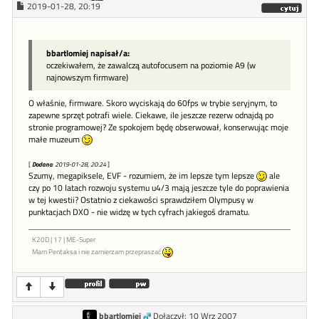
2019-01-28, 20:19
bbartlomiej napisał/a:
oczekiwałem, że zawalczą autofocusem na poziomie A9 (w
najnowszym firmware)
O właśnie, firmware. Skoro wyciskają do 60fps w trybie seryjnym, to
zapewne sprzęt potrafi wiele. Ciekawe, ile jeszcze rezerw odnajdą po
stronie programowej? Ze spokojem będę obserwował, konserwując moje
małe muzeum
[
Dodano
: 2019-01-28, 20:24
]
Szumy, megapiksele, EVF - rozumiem, że im lepsze tym lepsze
ale
czy po 10 latach rozwoju systemu u4/3 mają jeszcze tyle do poprawienia
w tej kwestii? Ostatnio z ciekawości sprawdziłem Olympusy w
punktacjach DXO - nie widzę w tych cyfrach jakiegoś dramatu.
K20D | 17 | ME-Super
Mam Pentaksa i nie zamierzam przepraszać
bbartlomiej
Dołączył: 10 Wrz 2007