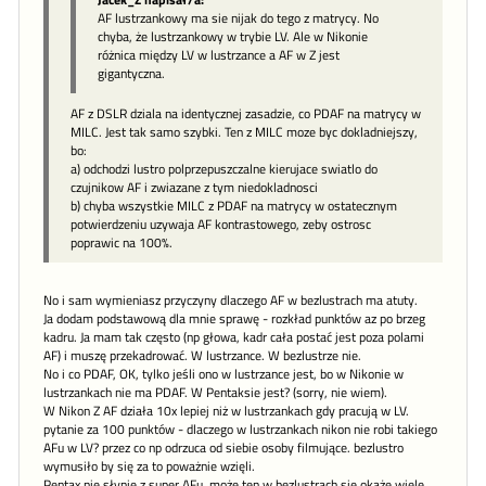
AF lustrzankowy ma sie nijak do tego z matrycy. No
chyba, że lustrzankowy w trybie LV. Ale w Nikonie
różnica między LV w lustrzance a AF w Z jest
gigantyczna.
AF z DSLR dziala na identycznej zasadzie, co PDAF na matrycy w
MILC. Jest tak samo szybki. Ten z MILC moze byc dokladniejszy,
bo:
a) odchodzi lustro polprzepuszczalne kierujace swiatlo do
czujnikow AF i zwiazane z tym niedokladnosci
b) chyba wszystkie MILC z PDAF na matrycy w ostatecznym
potwierdzeniu uzywaja AF kontrastowego, zeby ostrosc
poprawic na 100%.
No i sam wymieniasz przyczyny dlaczego AF w bezlustrach ma atuty.
Ja dodam podstawową dla mnie sprawę - rozkład punktów az po brzeg
kadru. Ja mam tak często (np głowa, kadr cała postać jest poza polami
AF) i muszę przekadrować. W lustrzance. W bezlustrze nie.
No i co PDAF, OK, tylko jeśli ono w lustrzance jest, bo w Nikonie w
lustrzankach nie ma PDAF. W Pentaksie jest? (sorry, nie wiem).
W Nikon Z AF działa 10x lepiej niż w lustrzankach gdy pracują w LV.
pytanie za 100 punktów - dlaczego w lustrzankach nikon nie robi takiego
AFu w LV? przez co np odrzuca od siebie osoby filmujące. bezlustro
wymusiło by się za to poważnie wzięli.
Pentax nie słynie z super AFu, może ten w bezlustrach się okaże wiele