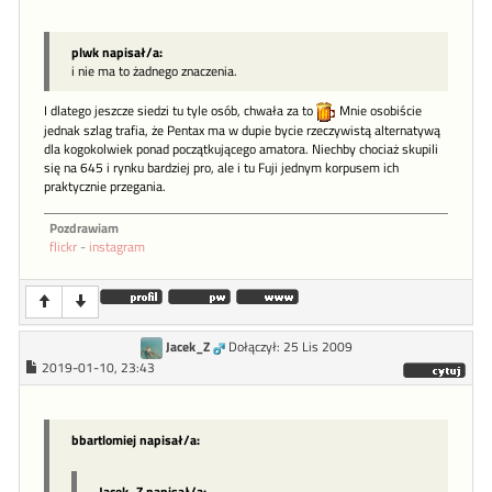
plwk napisał/a:
i nie ma to żadnego znaczenia.
I dlatego jeszcze siedzi tu tyle osób, chwała za to
Mnie osobiście
jednak szlag trafia, że Pentax ma w dupie bycie rzeczywistą alternatywą
dla kogokolwiek ponad początkującego amatora. Niechby chociaż skupili
się na 645 i rynku bardziej pro, ale i tu Fuji jednym korpusem ich
praktycznie przegania.
Pozdrawiam
flickr
-
instagram
Jacek_Z
Dołączył: 25 Lis 2009
2019-01-10, 23:43
bbartlomiej napisał/a:
Jacek_Z napisał/a: