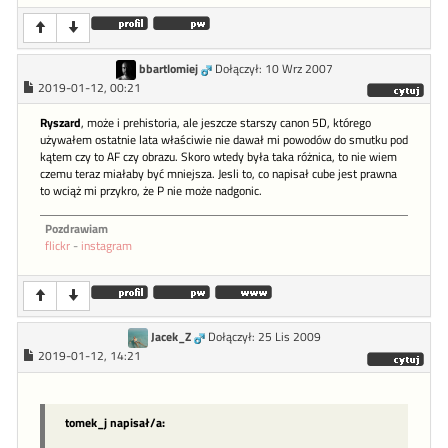
bbartlomiej
Dołączył: 10 Wrz 2007
2019-01-12, 00:21
Ryszard
, może i prehistoria, ale jeszcze starszy canon 5D, którego
używałem ostatnie lata właściwie nie dawał mi powodów do smutku pod
kątem czy to AF czy obrazu. Skoro wtedy była taka różnica, to nie wiem
czemu teraz miałaby być mniejsza. Jesli to, co napisał cube jest prawna
to wciąż mi przykro, że P nie może nadgonic.
Pozdrawiam
flickr
-
instagram
Jacek_Z
Dołączył: 25 Lis 2009
2019-01-12, 14:21
tomek_j napisał/a: