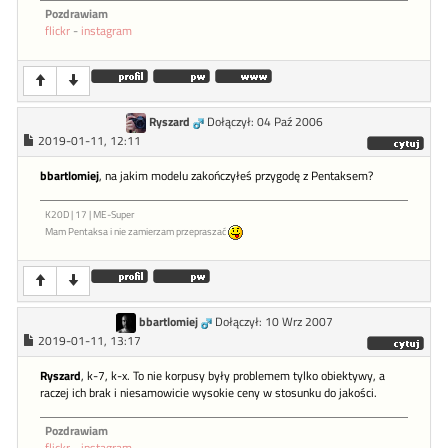
Pozdrawiam
flickr
-
instagram
Ryszard
Dołączył: 04 Paź 2006
2019-01-11, 12:11
bbartlomiej
, na jakim modelu zakończyłeś przygodę z Pentaksem?
K20D | 17 | ME-Super
Mam Pentaksa i nie zamierzam przepraszać
bbartlomiej
Dołączył: 10 Wrz 2007
2019-01-11, 13:17
Ryszard
, k-7, k-x. To nie korpusy były problemem tylko obiektywy, a
raczej ich brak i niesamowicie wysokie ceny w stosunku do jakości.
Pozdrawiam