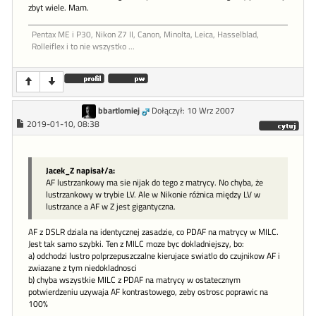
zbyt wiele. Mam.
Pentax ME i P30, Nikon Z7 II, Canon, Minolta, Leica, Hasselblad,
Rolleiflex i to nie wszystko ...
bbartlomiej
Dołączył: 10 Wrz 2007
2019-01-10, 08:38
Jacek_Z napisał/a:
AF lustrzankowy ma sie nijak do tego z matrycy. No chyba, że
lustrzankowy w trybie LV. Ale w Nikonie różnica między LV w
lustrzance a AF w Z jest gigantyczna.
AF z DSLR dziala na identycznej zasadzie, co PDAF na matrycy w MILC.
Jest tak samo szybki. Ten z MILC moze byc dokladniejszy, bo:
a) odchodzi lustro polprzepuszczalne kierujace swiatlo do czujnikow AF i
zwiazane z tym niedokladnosci
b) chyba wszystkie MILC z PDAF na matrycy w ostatecznym
potwierdzeniu uzywaja AF kontrastowego, zeby ostrosc poprawic na
100%