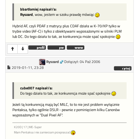
bbartlomiej napisał/a:
Ryszard
, wow, jestem w szoku prawdę mówiąc
Hybrid AF, czyli PDAF z matrycy plus CDAF działa w K-70/KP tylko w
trybie video (AF-C) i tylko z obiektywami wyposażonymi w silniki PLM
lub DC. Do tego działa to tak, ze konkurencja może spać spokojnie
Ryszard
Dołączył: 04 Paź 2006
2019-01-11, 23:28
cube007 napisał/a:
Do tego działa to tak, ze konkurencja może spać spokojnie
Jeżeli tą konkurencją mają być MILC, to to nie jest problem wyłącznie
Pentaksa, tylko ogólnie DSLR - pewnie z pominięciem kilku Canonów
wyposażonych w "Dual Pixel AF".
K20D | 17 | ME-Super
Mam Pentaksa i nie zamierzam przepraszać