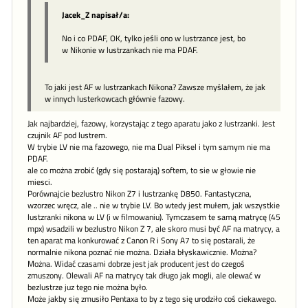
Jacek_Z napisał/a:
No i co PDAF, OK, tylko jeśli ono w lustrzance jest, bo
w Nikonie w lustrzankach nie ma PDAF.
To jaki jest AF w lustrzankach Nikona? Zawsze myślałem, że jak
w innych lusterkowcach głównie fazowy.
Jak najbardziej, fazowy, korzystając z tego aparatu jako z lustrzanki. Jest
czujnik AF pod lustrem.
W trybie LV nie ma fazowego, nie ma Dual Piksel i tym samym nie ma
PDAF.
ale co można zrobić (gdy się postarają) softem, to sie w głowie nie
miesci.
Porównajcie bezlustro Nikon Z7 i lustrzankę D850. Fantastyczna,
wzorzec wręcz, ale .. nie w trybie LV. Bo wtedy jest mułem, jak wszystkie
lustzranki nikona w LV (i w filmowaniu). Tymczasem te samą matrycę (45
mpx) wsadzili w bezlustro Nikon Z 7, ale skoro musi być AF na matrycy, a
ten aparat ma konkurować z Canon R i Sony A7 to się postarali, że
normalnie nikona poznać nie można. Działa błyskawicznie. Można?
Można. Widać czasami dobrze jest jak producent jest do czegoś
zmuszony. Olewali AF na matrycy tak długo jak mogli, ale olewać w
bezlustrze juz tego nie można było.
Może jakby się zmusiło Pentaxa to by z tego się urodziło coś ciekawego.