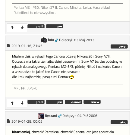
Pentax ME i P30, Nikon Z7 II, Canon, Minolta, Leica, Hasselblad,
Rolleiflex i to nie wszystko ...
foto
Dołączył: 03 Maj 2013
2019-01-16, 21:45
Miałem dziś w rękach tego Canona później Nikona Z6 i Sony A7III.
Odczucia ma takie, że najbardziej pasował mi Sony A7 bardzo podobny w
rękach do analogowego Pentaxa MZ-5/3, później Nikoś i na końcu Canon
a w zasadzie to jakoś ten Canon nie pasował.
Ale i tak najbardziej pasuje mi Pentax
MF , FF , APS-C
Ryszard
Dołączył: 04 Paź 2006
2019-01-28, 00:05
bbartlomiej
, chrzanić Pentaksa, chrzanić Canona, oto jest aparat dla