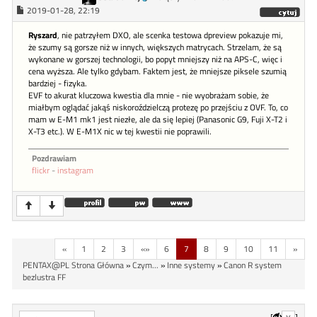
2019-01-28, 22:19
Ryszard
, nie patrzyłem DXO, ale scenka testowa dpreview pokazuje mi,
że szumy są gorsze niż w innych, większych matrycach. Strzelam, że są
wykonane w gorszej technologii, bo popyt mniejszy niż na APS-C, więc i
cena wyższa. Ale tylko gdybam. Faktem jest, że mniejsze piksele szumią
bardziej - fizyka.
EVF to akurat kluczowa kwestia dla mnie - nie wyobrażam sobie, że
miałbym oglądać jakąś niskoroździelczą protezę po przejściu z OVF. To, co
mam w E-M1 mk1 jest niezłe, ale da się lepiej (Panasonic G9, Fuji X-T2 i
X-T3 etc.). W E-M1X nic w tej kwestii nie poprawili.
Pozdrawiam
flickr
-
instagram
«
1
2
3
«»
6
7
8
9
10
11
»
PENTAX@PL Strona Główna
»
Czym...
»
Inne systemy
»
Canon R system
bezlustra FF