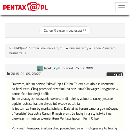
Togg
navi
Canon R system bezlustra FF
PENTAX@PL Strona Główna
»
Czym...
»
Inne systemy
»
Canon R system
bezlustra FF
Jacek_Z
Dołączył: 25 Lis 2009
2019-01-09, 23:27
Owszem, ale sa pewne "skoki". np z DX na FX czy aktualnie z lustrzanek
na bezlustra. Chcą przespać przeskok na bezlustra? To wręcz karygodne w
kontekście kondycji spólki.
To nie znaczy że lustrzanki wymra, mój kolejny zakup to raczej jeszcze
będzie lustrzanka, ale chyba już wtedy ostatnia.
Ja jestem za tym by marka istniała. Dzisiaj na forum canona gdy mówono
o "urodzie" bezlustra Canon R napisałem, że lubię inną stylistykę i na
pierwszym miejscu wymieniłem Pentaxa (potem Fuji i Olka)
PS - mam Pentaxa, analoga choć powiedzieć że nim fotografuję to trochę