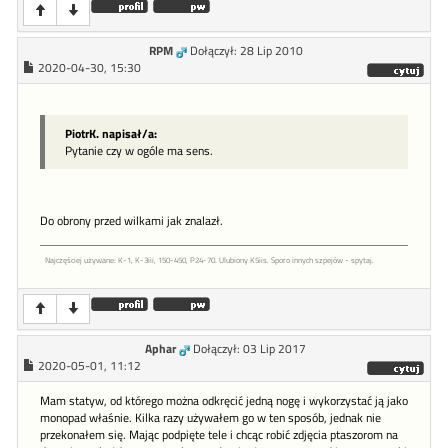
RPM
Dołączył: 28 Lip 2010
2020-04-30, 15:30
PiotrK. napisał/a:
Pytanie czy w ogóle ma sens.
Do obrony przed wilkami jak znalazł.
Najczęściej używane: K-1, K-3iii, 150-450, P24-70. Ulubiony K5iis. Sporo innych szpejów - spytaj.
Aphar
Dołączył: 03 Lip 2017
2020-05-01, 11:12
Mam statyw, od którego można odkręcić jedną nogę i wykorzystać ją jako
monopad właśnie. Kilka razy używałem go w ten sposób, jednak nie
przekonałem się. Mając podpięte tele i chcąc robić zdjęcia ptaszorom na