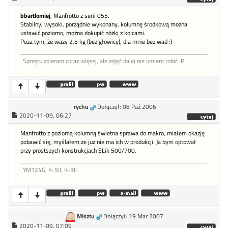
bbartlomiej
, Manfrotto z serii 055.
Stabilny, wysoki, porządnie wykonany, kolumnę środkową można
ustawić poziomo, można dokupić nóżki z kolcami.
Poza tym, że wazy 2,5 kg (bez głowicy), dla mnie bez wad :)
Sprzętu zbieram coraz więcej, ale zdjęć dalej nie umiem robić :P
rychu
Dołączył: 08 Paź 2006
2020-11-09, 06:27
Manfrotto z poziomą kolumną świetna sprawa do makro, miałem okazję
pobawić się, myślałem że już nie ma ich w produkcji. Ja bym optował
przy prostszych konstrukcjach SLik 500/700.
YM124G, K-5II, K-3II
Misztu
Dołączył: 19 Mar 2007
2020-11-09, 07:09