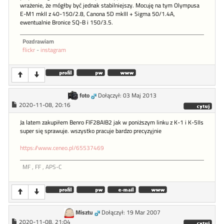
wrażenie, że mógłby być jednak stabilniejszy. Mocuję na tym Olympusa
E-M1 mkII z 40-150/2.8, Canona 5D mkIII + Sigma 50/1.4A,
ewentualnie Bronice SQ-B i 150/3.5.
Pozdrawiam
flickr
-
instagram
foto
Dołączył: 03 Maj 2013
2020-11-08, 20:16
Ja latem zakupiłem Benro FIF28AIB2 jak w poniższym linku z K-1 i K-5IIs
super się sprawuje. wszystko pracuje bardzo precyzyjnie
https://www.ceneo.pl/65537469
MF , FF , APS-C
Misztu
Dołączył: 19 Mar 2007
2020-11-08, 21:04