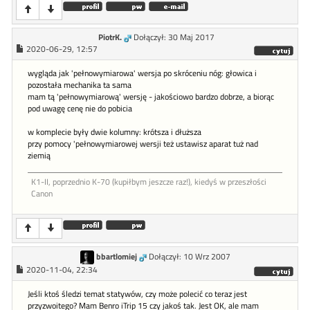
PiotrK.
Dołączył: 30 Maj 2017
2020-06-29, 12:57
wygląda jak 'pełnowymiarowa' wersja po skróceniu nóg: głowica i
pozostała mechanika ta sama
mam tą 'pełnowymiarową' wersję - jakościowo bardzo dobrze, a biorąc
pod uwagę cenę nie do pobicia
w komplecie były dwie kolumny: krótsza i dłuższa
przy pomocy 'pełnowymiarowej wersji też ustawisz aparat tuż nad
ziemią
K1-II, poprzednio K-70 (kupiłbym jeszcze raz!), kiedyś w przeszłości
Canon
bbartlomiej
Dołączył: 10 Wrz 2007
2020-11-04, 22:34
Jeśli ktoś śledzi temat statywów, czy może polecić co teraz jest
przyzwoitego? Mam Benro iTrip 15 czy jakoś tak. Jest OK, ale mam