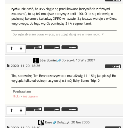
rychu
, nie dość, że 055 ciągle są produkowane (oczywiście z różnymi
zmianami), to są też mniejsze statywy z serii 190. O ile się nie mylę, o
poziomej kolumnie świadczy XPRO w nazwie. Są jeszcze wersje z włókna
węgłowego, do tego wyrób pomiędzy 3 i 4 segmentami.
Sprzętu zbieram coraz więcej, ale zdjęć dalej nie umiem robić :P
bbartlomiej
Dołączył: 10 Wrz 2007
2020-11-20, 18:26
Thx, sprawdzę. Ten Benro rzeczywiscie ma udźwig 11-15kg jak piszą? Bo
wygląda tylko odrobinę masywniej niż mój lichy Benro iTrip :D
Pozdrawiam
flickr
-
instagram
Enzo
Dołączył: 20 Gru 2006
2020-11-29, 18:19