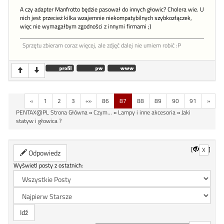
A czy adapter Manfrotto będzie pasował do innych głowic? Cholera wie. U
nich jest przecież kilka wzajemnie niekompatybilnych szybkozłączek,
więc nie wymagałbym zgodności z innymi firmami ;)
Sprzętu zbieram coraz więcej, ale zdjęć dalej nie umiem robić :P
«
1
2
3
«»
86
87
88
89
90
91
»
PENTAX@PL Strona Główna
»
Czym...
»
Lampy i inne akcesoria
»
Jaki
statyw i głowica ?
[
]
X
Odpowiedz
Wyświetl posty z ostatnich: