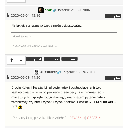
plwk
Dołączył: 21 Kwi 2006
2020-05-01, 12:16
Na jakieś statyczne sytuacje może być przydatny.
Pozdrawiam
6x6 - 24x36 - FF - APS-C - malutki dron
ADestroyer
Dołączył: 16 Cze 2010
2020-06-29, 11:20
Drogie Kolegi i Koleżanki, zdrowie, wiek i postępujące lenistwo
zaskutkowało u mnie od pewnego czasu decyzją o minimalizacji i
miniaturyzacji sprzętu fotogrfikowego, mam zatem pytanie natury
technicznej: czy ktoś używał (używa) Statywu Genesis ABT Mini Kit ABH-
36?
Pentax'y (parę puszek, kilka szkiełek) │
DŹWIĘK ♫
│
OBRAZ ☼
│