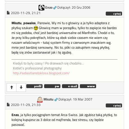
Enzo
Dołączył: 20 Gru 2006
2020-11-29, 21:21
Misztu
,
powalos
, Panowie, Wy mi tu o głowicy a ja tylko adaptera z
płytką szukam
Głowicę mam w porządku, tylko to zapięcie nie bardzo
mi się podoba, choć jest bardziej uniwersalne od Manfrotto. Chodzi o to,
że przy kilku pokrętłach, które są obok siebie czasem nie wiem czy
ruszam właściwym - tutaj system firmy z czerwonym znaczkiem wg.
mnie jest bardziej sensowny. Nic to, póki co zakupiłem nową płytkę,
będę się znów zastanawiał jak i tę zgubię.
Kiedyś to były czasy ! Po drzewach się chodziło...
Kotlet`s professional photography
http://sebastianstoklosa.blogspot.com/
Misztu
Dołączył: 19 Mar 2007
2020-11-29, 21:33
Enzo
, ja tylko pociągnąłem temat Arca-Swiss. Jak zgubisz taką płytkę, to
kolejną kupujesz za 3 dolce od majfrenda, bez stresu, czy będzie
pasować.