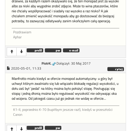
drzewie, za każdym razem okazywało się, że ten monopad jest za wysoki
albo za niski aby wygodnie zrobić zdjęcie. Może to wina ptaszorów, które
nie chciały współpracować i siadały raz wysoko a raz nisko? A jak
chciałem zmienić wysokość monopadu aby go dostosować do bieżącej
potrzeby, to zazwyczaj odlatywały zanim skończyłem całą operację.
Pozdrawiam
Aphar
PiotrK.
Dołączył: 30 Maj 2017
2020-05-01, 11:33
Manfrotto miało kiedyś w ofercie monopod automatyczny: u góry był
uchwyt którym zwalniało się lub włączało blokadę regulacji wysokości, u
dołu zaś był 'pedal' na który można było położyć stopę. Posługując się
stopą i jedną dłonią można było regulować wysokość nie odrywając oka
od wizjera. Od jakiegoś czasu już go jednak nie widzę w ofercie...
K1-II, poprzednio K-70 (kupiłbym jeszcze raz!), kiedyś w przeszłości
Canon