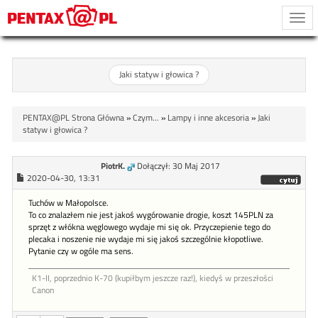
Togg
navi
Jaki statyw i głowica ?
PENTAX@PL Strona Główna
»
Czym...
»
Lampy i inne akcesoria
»
Jaki
statyw i głowica ?
PiotrK.
Dołączył: 30 Maj 2017
2020-04-30, 13:31
Tuchów w Małopolsce.
To co znalazłem nie jest jakoś wygórowanie drogie, koszt 145PLN za
sprzęt z włókna węglowego wydaje mi się ok. Przyczepienie tego do
plecaka i noszenie nie wydaje mi się jakoś szczególnie kłopotliwe.
Pytanie czy w ogóle ma sens.
K1-II, poprzednio K-70 (kupiłbym jeszcze raz!), kiedyś w przeszłości
Canon