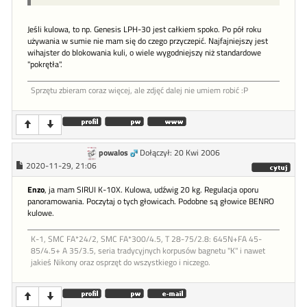
Jeśli kulowa, to np. Genesis LPH-30 jest całkiem spoko. Po pół roku
używania w sumie nie mam się do czego przyczepić. Najfajniejszy jest
wihajster do blokowania kuli, o wiele wygodniejszy niż standardowe
"pokrętła".
Sprzętu zbieram coraz więcej, ale zdjęć dalej nie umiem robić :P
powalos
Dołączył: 20 Kwi 2006
2020-11-29, 21:06
Enzo
, ja mam SIRUI K-10X. Kulowa, udźwig 20 kg. Regulacja oporu
panoramowania. Poczytaj o tych głowicach. Podobne są głowice BENRO
kulowe.
K-1, SMC FA*24/2, SMC FA*300/4.5, T 28-75/2.8: 645N+FA 45-
85/4.5+ A 35/3.5, seria tradycyjnych korpusów bagnetu "K" i nawet
jakieś Nikony oraz osprzęt do wszystkiego i niczego.