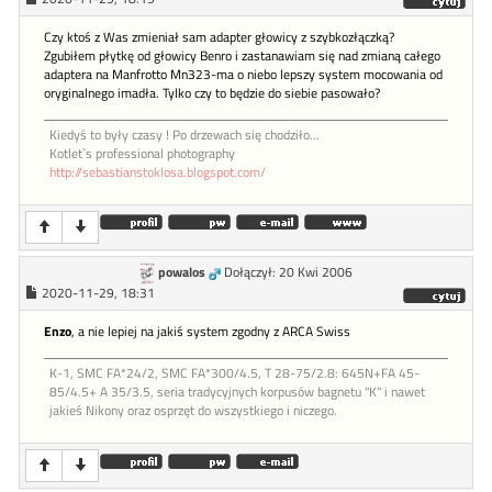
Czy ktoś z Was zmieniał sam adapter głowicy z szybkozłączką?
Zgubiłem płytkę od głowicy Benro i zastanawiam się nad zmianą całego
adaptera na Manfrotto Mn323-ma o niebo lepszy system mocowania od
oryginalnego imadła. Tylko czy to będzie do siebie pasowało?
Kiedyś to były czasy ! Po drzewach się chodziło...
Kotlet`s professional photography
http://sebastianstoklosa.blogspot.com/
powalos
Dołączył: 20 Kwi 2006
2020-11-29, 18:31
Enzo
, a nie lepiej na jakiś system zgodny z ARCA Swiss
K-1, SMC FA*24/2, SMC FA*300/4.5, T 28-75/2.8: 645N+FA 45-
85/4.5+ A 35/3.5, seria tradycyjnych korpusów bagnetu "K" i nawet
jakieś Nikony oraz osprzęt do wszystkiego i niczego.