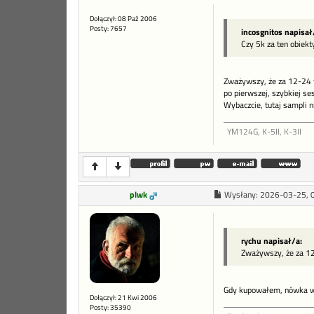
Dołączył: 08 Paź 2006
Posty: 7657
incosgnitos napisał
Czy 5k za ten obiekt
Zważywszy, że za 12-24 tr
po pierwszej, szybkiej se
Wybaczcie, tutaj sampli ni
YM124G, K-5II, K-3II
plwk
Wysłany:
2026-03-25, 
rychu napisał/a:
Zważywszy, że za 12
Gdy kupowałem, nówka w 
Dołączył: 21 Kwi 2006
Posty: 35390