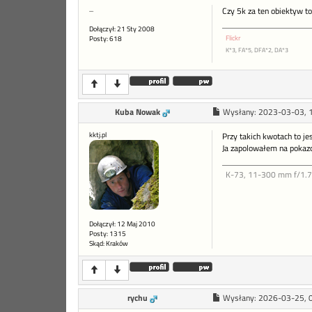
...
Czy 5k za ten obiektyw to
Dołączył: 21 Sty 2008
Flickr
Posty: 618
K*3, FA*5, DFA*2, DA*3
Kuba Nowak
Wysłany:
2023-03-03, 
kktj.pl
Przy takich kwotach to 
Ja zapolowałem na pokazow
K-73, 11-300 mm f/1.7-4
Dołączył: 12 Maj 2010
Posty: 1315
Skąd: Kraków
rychu
Wysłany:
2026-03-25, 