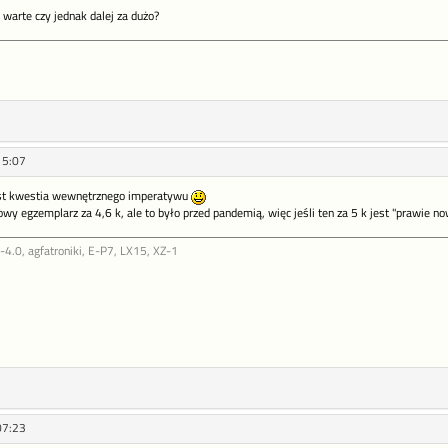
 warte czy jednak dalej za dużo?
15:07
jest kwestia wewnętrznego imperatywu
y egzemplarz za 4,6 k, ale to było przed pandemią, więc jeśli ten za 5 k jest "prawie now
.0, agfatroniki, E-P7, LX15, XZ-1
07:23