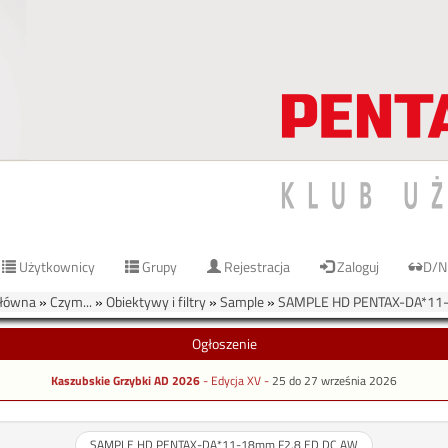
Użytkownicy
Grupy
Rejestracja
Zaloguj
D/N
łówna
»
Czym...
»
Obiektywy i filtry
»
Sample
»
SAMPLE HD PENTAX-DA*11-
Ogłoszenie
Kaszubskie Grzybki AD 2026
- Edycja XV -
25 do 27 września 2026
SAMPLE HD PENTAX-DA*11-18mm F2.8 ED DC AW