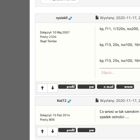
rysiekll
Wysłany:
2020-11-17, 
kp, f11, 1/320s, iso200
Dołączył: 10 Maj 2007
Posty: 2334
Skąd: Tarnów
kp, f13, 20s, iso100, 16
kp, f13, 25s, iso100, 16
Zdjęcia ...
Kot72
Wysłany:
2020-11-17, 
Co wnosi w tak szerokim 
Dołączył: 15 Paź 2014
spadek ostrości ....
Posty: 806