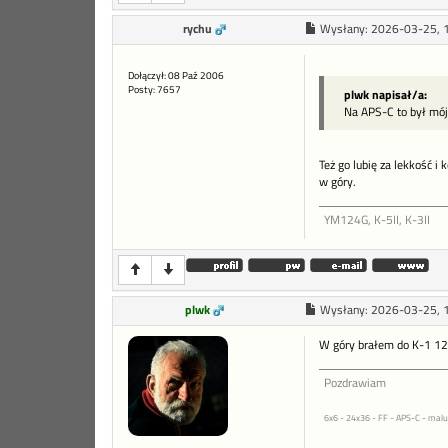
rychu
Wysłany:
2026-03-25, 
Dołączył: 08 Paź 2006
Posty: 7657
plwk napisał/a:
Na APS-C to był mój
Też go lubię za lekkość i
w góry.
YM124G, K-5II, K-3II
plwk
Wysłany:
2026-03-25, 
W góry brałem do K-1 12
Pozdrawiam
6x6 - 24x36 - FF - APS-C - malu