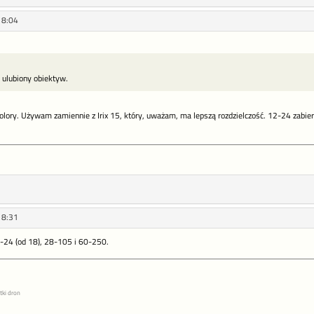
18:04
 ulubiony obiektyw.
 kolory. Używam zamiennie z Irix 15, który, uważam, ma lepszą rozdzielczość. 12-24 zabi
18:31
-24 (od 18), 28-105 i 60-250.
tki dron