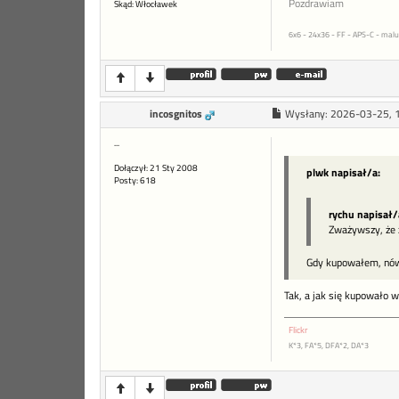
Pozdrawiam
Skąd: Włocławek
6x6 - 24x36 - FF - APS-C - malu
incosgnitos
Wysłany:
2026-03-25, 
...
Dołączył: 21 Sty 2008
plwk napisał/a:
Posty: 618
rychu napisał/
Zważywszy, że z
Gdy kupowałem, nów
Tak, a jak się kupowało w
Flickr
K*3, FA*5, DFA*2, DA*3