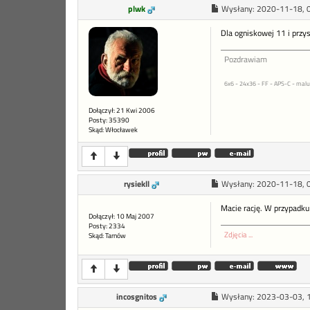
plwk
Wysłany:
2020-11-18, 
Dla ogniskowej 11 i przys
Pozdrawiam
6x6 - 24x36 - FF - APS-C - malu
Dołączył: 21 Kwi 2006
Posty: 35390
Skąd: Włocławek
rysiekll
Wysłany:
2020-11-18, 
Macie rację. W przypadku 
Dołączył: 10 Maj 2007
Posty: 2334
Zdjęcia ...
Skąd: Tarnów
incosgnitos
Wysłany:
2023-03-03, 