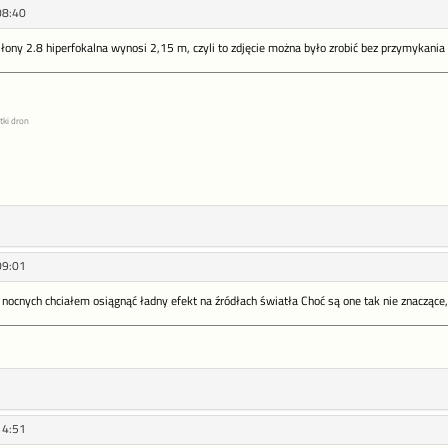
08:40
łony 2.8 hiperfokalna wynosi 2,15 m, czyli to zdjęcie można było zrobić bez przymykania
tki dron
09:01
nocnych chciałem osiągnąć ładny efekt na źródłach światła Choć są one tak nie znaczące,
14:51