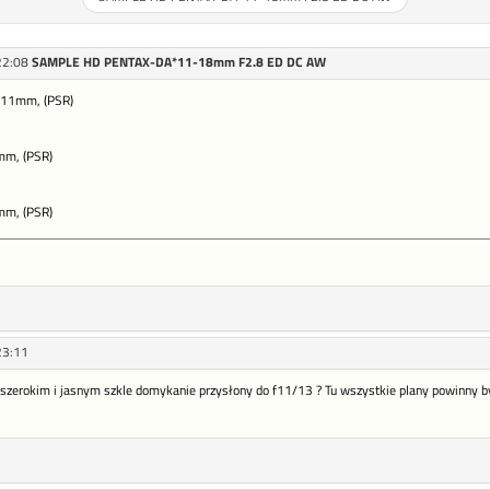
22:08
SAMPLE HD PENTAX-DA*11-18mm F2.8 ED DC AW
, 11mm, (PSR)
mm, (PSR)
mm, (PSR)
23:11
szerokim i jasnym szkle domykanie przysłony do f11/13 ? Tu wszystkie plany powinny być