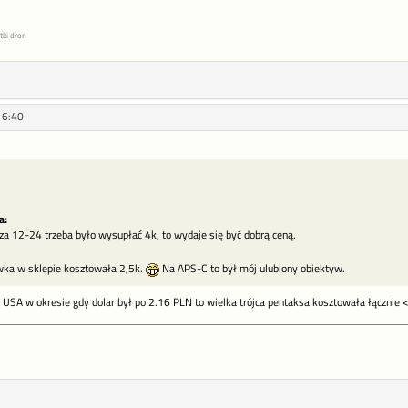
tki dron
16:40
a:
a 12-24 trzeba było wysupłać 4k, to wydaje się być dobrą ceną.
ka w sklepie kosztowała 2,5k.
Na APS-C to był mój ulubiony obiektyw.
 USA w okresie gdy dolar był po 2.16 PLN to wielka trójca pentaksa kosztowała łącznie 