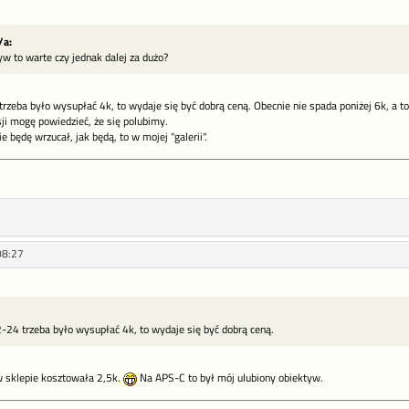
/a:
yw to warte czy jednak dalej za dużo?
zeba było wysupłać 4k, to wydaje się być dobrą ceną. Obecnie nie spada poniżej 6k, a to
sji mogę powiedzieć, że się polubimy.
e będę wrzucał, jak będą, to w mojej "galerii".
08:27
-24 trzeba było wysupłać 4k, to wydaje się być dobrą ceną.
sklepie kosztowała 2,5k.
Na APS-C to był mój ulubiony obiektyw.