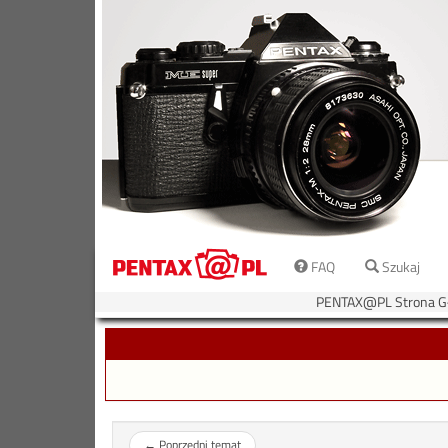
FAQ
Szukaj
PENTAX@PL Strona G
←
Poprzedni temat