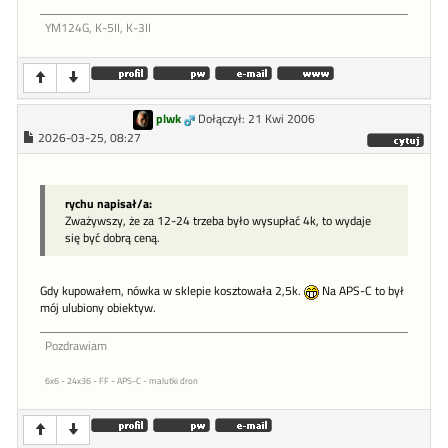
YM124G, K-5II, K-3II
plwk
Dołączył: 21 Kwi 2006
2026-03-25, 08:27
rychu napisał/a:
Zważywszy, że za 12-24 trzeba było wysupłać 4k, to wydaje
się być dobrą ceną.
Gdy kupowałem, nówka w sklepie kosztowała 2,5k.
Na APS-C to był
mój ulubiony obiektyw.
Pozdrawiam
6x6 - 24x36 - FF - APS-C - malutki dron