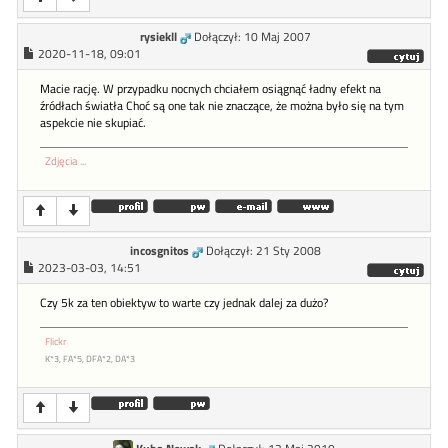
rysiekll
Dołączył: 10 Maj 2007
2020-11-18, 09:01
Macie rację. W przypadku nocnych chciałem osiągnąć ładny efekt na
źródłach światła Choć są one tak nie znaczące, że można było się na tym
aspekcie nie skupiać.
Zdjęcia ...
incosgnitos
Dołączył: 21 Sty 2008
2023-03-03, 14:51
Czy 5k za ten obiektyw to warte czy jednak dalej za dużo?
Flickr
K*3, FA*5, DFA*2, DA*3