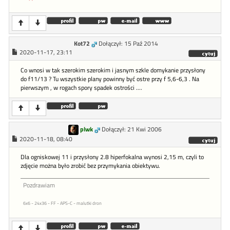
Kot72
Dołączył: 15 Paź 2014
2020-11-17, 23:11
Co wnosi w tak szerokim szerokim i jasnym szkle domykanie przysłony
do f11/13 ? Tu wszystkie plany powinny być ostre przy f 5,6-6,3 . Na
pierwszym , w rogach spory spadek ostrości ....
plwk
Dołączył: 21 Kwi 2006
2020-11-18, 08:40
Dla ogniskowej 11 i przysłony 2.8 hiperfokalna wynosi 2,15 m, czyli to
zdjęcie można było zrobić bez przymykania obiektywu.
Pozdrawiam
6x6 - 24x36 - FF - APS-C - malutki dron