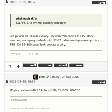
2026-03-25, 18:04
plwk napisał/a:
Na APS-C to był mój ulubiony obiektyw.
Też go lubię za lekkość i kolory. Używam zamiennie z Irix 15, który,
uważam, ma lepszą rozdzielczość. 12-24 zabieram do plecaka łącznie z
F35 i DA 55-300 super lekki zestaw w góry.
YM124G, K-5II, K-3II
plwk
Dołączył: 21 Kwi 2006
2026-03-25, 18:31
W góry brałem do K-1 12-24 (od 18), 28-105 i 60-250.
Pozdrawiam
6x6 - 24x36 - FF - APS-C - malutki dron