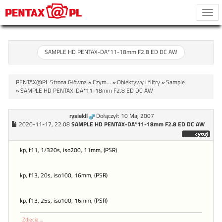
Togg
navi
SAMPLE HD PENTAX-DA*11-18mm F2.8 ED DC AW
PENTAX@PL Strona Główna
»
Czym...
»
Obiektywy i filtry
»
Sample
»
SAMPLE HD PENTAX-DA*11-18mm F2.8 ED DC AW
rysiekll
Dołączył: 10 Maj 2007
2020-11-17, 22:08
SAMPLE HD PENTAX-DA*11-18mm F2.8 ED DC AW
kp, f11, 1/320s, iso200, 11mm, (PSR)
kp, f13, 20s, iso100, 16mm, (PSR)
kp, f13, 25s, iso100, 16mm, (PSR)
Zdjęcia ...