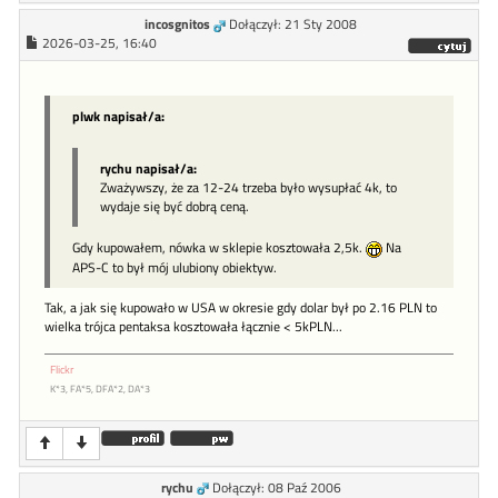
incosgnitos
Dołączył: 21 Sty 2008
2026-03-25, 16:40
plwk napisał/a:
rychu napisał/a:
Zważywszy, że za 12-24 trzeba było wysupłać 4k, to
wydaje się być dobrą ceną.
Gdy kupowałem, nówka w sklepie kosztowała 2,5k.
Na
APS-C to był mój ulubiony obiektyw.
Tak, a jak się kupowało w USA w okresie gdy dolar był po 2.16 PLN to
wielka trójca pentaksa kosztowała łącznie < 5kPLN...
Flickr
K*3, FA*5, DFA*2, DA*3
rychu
Dołączył: 08 Paź 2006