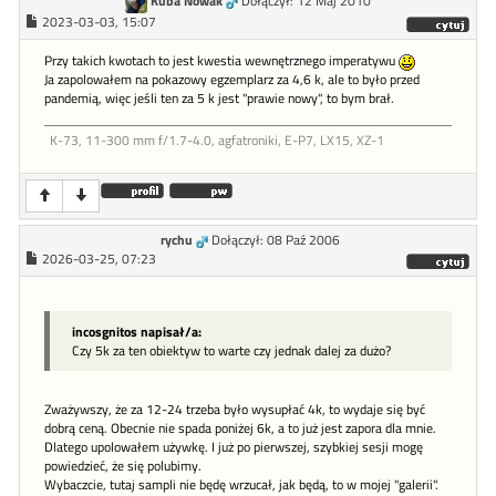
Kuba Nowak
Dołączył: 12 Maj 2010
2023-03-03, 15:07
Przy takich kwotach to jest kwestia wewnętrznego imperatywu
Ja zapolowałem na pokazowy egzemplarz za 4,6 k, ale to było przed
pandemią, więc jeśli ten za 5 k jest "prawie nowy", to bym brał.
K-73, 11-300 mm f/1.7-4.0, agfatroniki, E-P7, LX15, XZ-1
rychu
Dołączył: 08 Paź 2006
2026-03-25, 07:23
incosgnitos napisał/a:
Czy 5k za ten obiektyw to warte czy jednak dalej za dużo?
Zważywszy, że za 12-24 trzeba było wysupłać 4k, to wydaje się być
dobrą ceną. Obecnie nie spada poniżej 6k, a to już jest zapora dla mnie.
Dlatego upolowałem używkę. I już po pierwszej, szybkiej sesji mogę
powiedzieć, że się polubimy.
Wybaczcie, tutaj sampli nie będę wrzucał, jak będą, to w mojej "galerii".