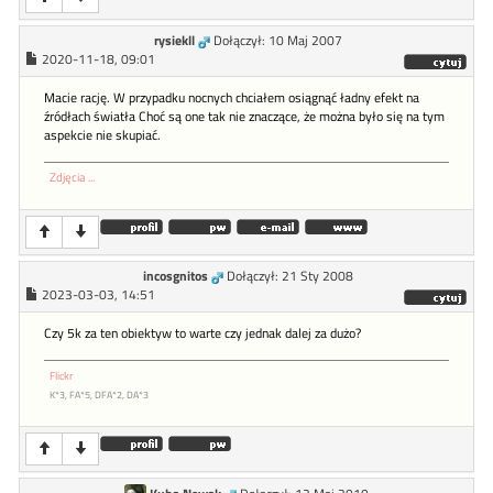
rysiekll
Dołączył: 10 Maj 2007
2020-11-18, 09:01
Macie rację. W przypadku nocnych chciałem osiągnąć ładny efekt na
źródłach światła Choć są one tak nie znaczące, że można było się na tym
aspekcie nie skupiać.
Zdjęcia ...
incosgnitos
Dołączył: 21 Sty 2008
2023-03-03, 14:51
Czy 5k za ten obiektyw to warte czy jednak dalej za dużo?
Flickr
K*3, FA*5, DFA*2, DA*3