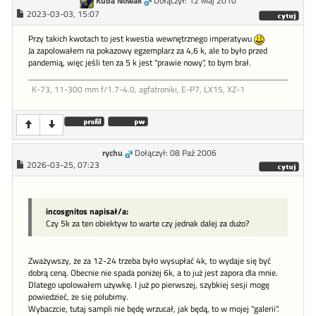
Kuba Nowak
Dołączył: 12 Maj 2010
2023-03-03, 15:07
Przy takich kwotach to jest kwestia wewnętrznego imperatywu
Ja zapolowałem na pokazowy egzemplarz za 4,6 k, ale to było przed
pandemią, więc jeśli ten za 5 k jest "prawie nowy", to bym brał.
K-73, 11-300 mm f/1.7-4.0, agfatroniki, E-P7, LX15, XZ-1
rychu
Dołączył: 08 Paź 2006
2026-03-25, 07:23
incosgnitos napisał/a:
Czy 5k za ten obiektyw to warte czy jednak dalej za dużo?
Zważywszy, że za 12-24 trzeba było wysupłać 4k, to wydaje się być
dobrą ceną. Obecnie nie spada poniżej 6k, a to już jest zapora dla mnie.
Dlatego upolowałem używkę. I już po pierwszej, szybkiej sesji mogę
powiedzieć, że się polubimy.
Wybaczcie, tutaj sampli nie będę wrzucał, jak będą, to w mojej "galerii".