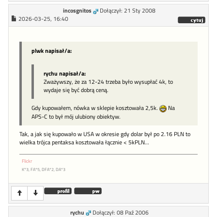
incosgnitos
Dołączył: 21 Sty 2008
2026-03-25, 16:40
plwk napisał/a:
rychu napisał/a:
Zważywszy, że za 12-24 trzeba było wysupłać 4k, to
wydaje się być dobrą ceną.
Gdy kupowałem, nówka w sklepie kosztowała 2,5k.
Na
APS-C to był mój ulubiony obiektyw.
Tak, a jak się kupowało w USA w okresie gdy dolar był po 2.16 PLN to
wielka trójca pentaksa kosztowała łącznie < 5kPLN...
Flickr
K*3, FA*5, DFA*2, DA*3
rychu
Dołączył: 08 Paź 2006