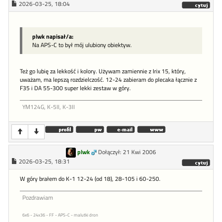
2026-03-25, 18:04
plwk napisał/a:
Na APS-C to był mój ulubiony obiektyw.
Też go lubię za lekkość i kolory. Używam zamiennie z Irix 15, który,
uważam, ma lepszą rozdzielczość. 12-24 zabieram do plecaka łącznie z
F35 i DA 55-300 super lekki zestaw w góry.
YM124G, K-5II, K-3II
plwk
Dołączył: 21 Kwi 2006
2026-03-25, 18:31
W góry brałem do K-1 12-24 (od 18), 28-105 i 60-250.
Pozdrawiam
6x6 - 24x36 - FF - APS-C - malutki dron