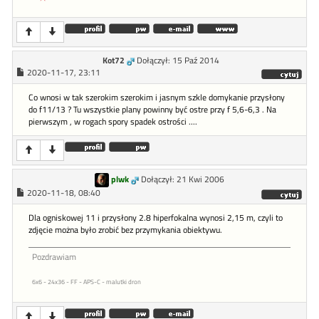
Kot72
Dołączył: 15 Paź 2014
2020-11-17, 23:11
Co wnosi w tak szerokim szerokim i jasnym szkle domykanie przysłony
do f11/13 ? Tu wszystkie plany powinny być ostre przy f 5,6-6,3 . Na
pierwszym , w rogach spory spadek ostrości ....
plwk
Dołączył: 21 Kwi 2006
2020-11-18, 08:40
Dla ogniskowej 11 i przysłony 2.8 hiperfokalna wynosi 2,15 m, czyli to
zdjęcie można było zrobić bez przymykania obiektywu.
Pozdrawiam
6x6 - 24x36 - FF - APS-C - malutki dron