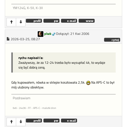
YM124G, K-5II, K-3II
plwk
Dołączył: 21 Kwi 2006
2026-03-25, 08:27
rychu napisał/a:
Zważywszy, że za 12-24 trzeba było wysupłać 4k, to wydaje
się być dobrą ceną.
Gdy kupowałem, nówka w sklepie kosztowała 2,5k.
Na APS-C to był
mój ulubiony obiektyw.
Pozdrawiam
6x6 - 24x36 - FF - APS-C - malutki dron