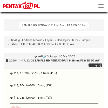
Togg
navi
SAMPLE HD PENTAX-DA*11-18mm F2.8 ED DC AW
PENTAX@PL Strona Główna
»
Czym...
»
Obiektywy i filtry
»
Sample
»
SAMPLE HD PENTAX-DA*11-18mm F2.8 ED DC AW
rysiekll
Dołączył: 10 Maj 2007
2020-11-17, 22:08
SAMPLE HD PENTAX-DA*11-18mm F2.8 ED DC AW
kp, f11, 1/320s, iso200, 11mm, (PSR)
kp, f13, 20s, iso100, 16mm, (PSR)
kp, f13, 25s, iso100, 16mm, (PSR)
Zdjęcia ...