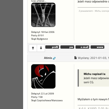
Czas umierać....
Jeżeli masz odpowiednie
Z poważaniem - Michu, Licenc
Dołączył: 18 Kwi 2006
Posty: 8191
Skąd: Bydgoszcz
Atimis
Wysłany:
2021-01-03, 
Michu napisał/a:
Jeżeli masz odpowi
serii CG.
Dołączył: 22 Lut 2009
Posty: 158
Myślałem o tym nowym Mi
Skąd: Częstochowa/Warszawa
K-5 II , K100D, Z-70, P-