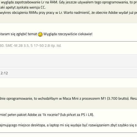
e wygląda zapotrzebowanie Lr na RAM. Gdy jeszcze używałem tego oprogramowania, to prog
jaki apetyt zyskała wersja CC.
wykres obciążenia RAMu przy pracy w Lr. Warto nadmienić, że obecnie Adobe wydał już p
staram się zgłębić temat
Wygląda rzeczywiście ciekawie!
30. SMC-M 28 3.5, S 17-50 2.8 itp. itd.
12:12
dnie oprogramowanie, to wchodziłbym w Maca Mini z procesorem M1 (3.700 brutto). Reszt
ieć pełen pakiet Adobe za 1k rocznie? (lub pińcet za PS i LR).
zajmującego miejsce desktopa, a laptop mi się wydaje być rozwiązaniem zbyt szybko się sta