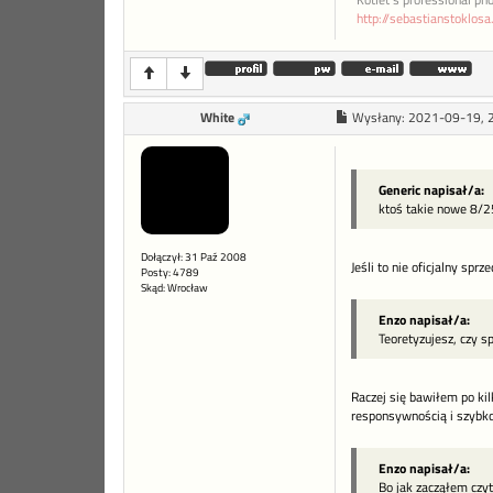
Kotlet`s professional ph
http://sebastianstoklos
White
Wysłany:
2021-09-19, 
Generic napisał/a:
ktoś takie nowe 8/2
Dołączył: 31 Paź 2008
Jeśli to nie oficjalny spr
Posty: 4789
Skąd: Wrocław
Enzo napisał/a:
Teoretyzujesz, czy 
Raczej się bawiłem po kil
responsywnością i szybko
Enzo napisał/a:
Bo jak zacząłem czy