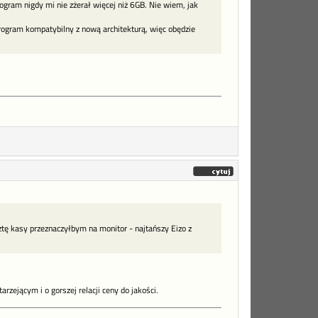
ram nigdy mi nie zżerał więcej niż 6GB. Nie wiem, jak
rogram kompatybilny z nową architekturą, więc obędzie
ę kasy przeznaczyłbym na monitor - najtańszy Eizo z
rzejącym i o gorszej relacji ceny do jakości.