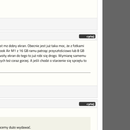
st mz dobry ekran. Obecnie jest już taka moc, że z fotkami
cBook Air M1 z 16 GB ramu patrząc przyszłościowo lub 8 GB
woity ekran do tego to już robi się drogo. Wymianę samemu
eż coraz gorzej. A jeśli chodzi o starzenie się sprzętu to
 chcemy dużo wydawać.