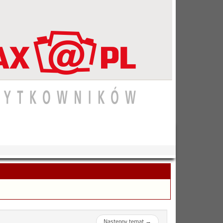
Następny temat
→