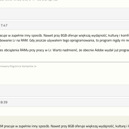
17:47
uje w zupełnie inny sposób. Nawet przy 8GB oferuje większą wydajność, kulturę i komfo
bowanie Lr na RAM. Gdy jeszcze używałem tego oprogramowania, to program nigdy mi nie z
.
es obciążenia RAMu przy pracy w Lr. Warto nadmienić, że obecnie Adobe wydał już progra
jonowany Pogromca Vampirów :)=
18:39
 pracuje w zupełnie inny sposób. Nawet przy 8GB oferuje większą wydajność, kulturę i 