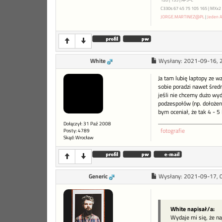
C330s 67 45 75 105 165 | MXx2 ME
JORGE.MARTINEZ@PL
|
Jeden A
White
Wysłany:
2021-09-16, 
Ja tam lubię laptopy ze w
sobie poradzi nawet średn
jeśli nie chcemy dużo wy
podzespołów (np. dołożeni
bym oceniał, że tak 4 - 5 
Dołączył: 31 Paź 2008
fotografie
Posty: 4789
Skąd: Wrocław
Generic
Wysłany:
2021-09-17, 
White napisał/a:
Wydaje mi się, że n