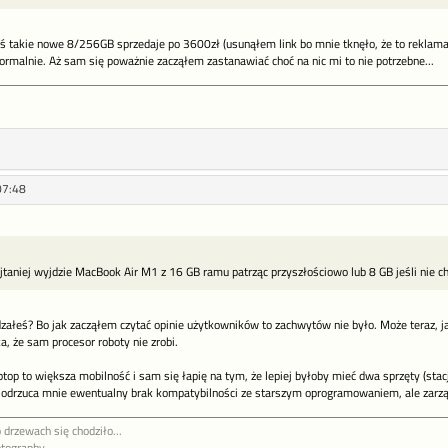
oś takie nowe 8/256GB sprzedaje po 3600zł (usunąłem link bo mnie tknęło, że to reklama
ż normalnie. Aż sam się poważnie zacząłem zastanawiać choć na nic mi to nie potrzebne...
07:48
ajtaniej wyjdzie MacBook Air M1 z 16 GB ramu patrząc przyszłościowo lub 8 GB jeśli nie
załeś? Bo jak zacząłem czytać opinie użytkowników to zachwytów nie było. Może teraz, jak
a, że sam procesor roboty nie zrobi.
ptop to większa mobilność i sam się łapię na tym, że lepiej byłoby mieć dwa sprzęty (stac
 odrzuca mnie ewentualny brak kompatybilności ze starszym oprogramowaniem, ale zarzą
 drzewach się chodziło...