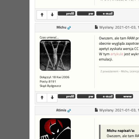
Michu
Wysłany:
2021-01-03, 
Czas umierać....
Owszem, ale tam RAM prac
obecnie wygląda zapotrze
apetyt zyskała wersja CC
W tym
artykule
jest wykr
emulacji.
Z poważaniem - Michu, Licenc
Dołączył: 18 Kwi 2006
Posty: 8191
Skąd: Bydgoszcz
Atimis
Wysłany:
2021-01-03, 
Michu napisał/a:
Owszem, ale tam RAM