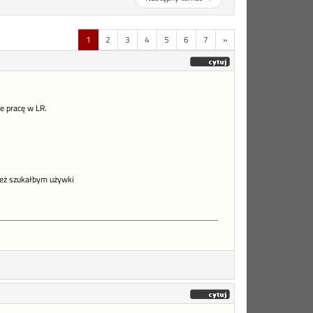
1
2
3
4
5
6
7
»
e pracę w LR.
też szukałbym używki