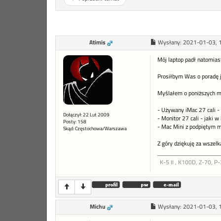
Atimis
Wysłany:
2021-01-03, 
Mój laptop padł natomias
Prosiłbym Was o poradę j
Myślałem o poniższych m
- Używany iMac 27 cali - c
Dołączył: 22 Lut 2009
- Monitor 27 cali - jaki w
Posty: 158
- Mac Mini z podpiętym m
Skąd: Częstochowa/Warszawa
Z góry dziękuję za wszel
K-5 II , K100D, Z-70, P-
Michu
Wysłany:
2021-01-03, 