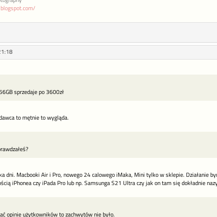
otography
a.blogspot.com/
21:18
56GB sprzedaje po 3600zł
zedawca to mętnie to wygląda.
sprawdzałeś?
ka dni. Macbooki Air i Pro, nowego 24 calowego iMaka, Mini tylko w sklepie. Działanie b
ścią iPhonea czy iPada Pro lub np. Samsunga S21 Ultra czy jak on tam się dokładnie nazy
tać opinie użytkowników to zachwytów nie było.