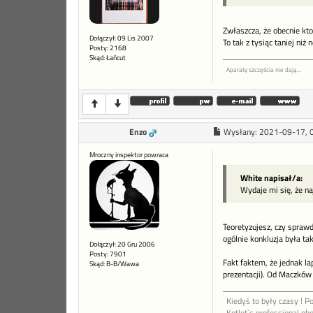
Zwłaszcza, że obecnie kt
Dołączył: 09 Lis 2007
To tak z tysiąc taniej ni
Posty: 2168
Skąd: Łańcut
Aparaty szczęścia nie dają...
Enzo
Wysłany:
2021-09-17, 
Mroczny inspektor powraca
White napisał/a:
Wydaje mi się, że n
Teoretyzujesz, czy sprawd
ogólnie konkluzja była tak
Dołączył: 20 Gru 2006
Posty: 7901
Fakt faktem, że jednak la
Skąd: B-B/Wawa
prezentacji). Od Maczków
Kiedyś to były czasy ! Po