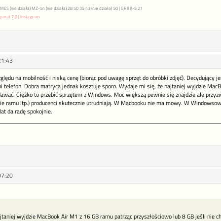
S (nie działa) MZ-5n (nie działa) 28 50 35 43 (nie działa) 50 | GRII K-5 21
parat 7.0
|
Instagram
21:43
zględu na mobilność i niską cenę (biorąc pod uwagę sprzęt do obróbki zdjęć). Decydujący je
i telefon. Dobra matryca jednak kosztuje sporo. Wydaje mi się, że najtaniej wyjdzie Ma
dawać. Ciężko to przebić sprzętem z Windows. Moc większą pewnie się znajdzie ale przyz
e ramu itp.) producenci skutecznie utrudniają. W Macbooku nie ma mowy. W Windowsowych t
lat da radę spokojnie.
07:20
ajtaniej wyjdzie MacBook Air M1 z 16 GB ramu patrząc przyszłościowo lub 8 GB jeśli nie