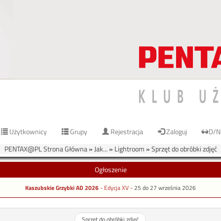
Użytkownicy
Grupy
Rejestracja
Zaloguj
D/N
PENTAX@PL Strona Główna
»
Jak...
»
Lightroom
»
Sprzęt do obróbki zdjęć
Ogłoszenie
Kaszubskie Grzybki AD 2026
- Edycja XV -
25 do 27 września 2026
Sprzęt do obróbki zdjęć