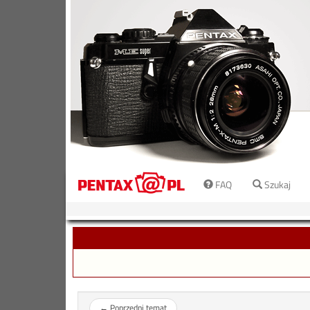
FAQ
Szukaj
←
Poprzedni temat