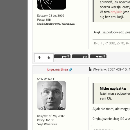
sprawdź, jak obecni
obecna wersja, oraz 
W tym
artykule
jest 
Dołączył: 22 Lut 2009
się bez emulacji.
Posty: 158
Skąd: Częstochowa/Warszawa
Dzięki za podpowiedź, po
K-5 II , K100D, Z-70, P-
jorge.martinez
Wysłany:
2021-09-16, 
S Y N D Y K A T
Michu napisał/a:
Jeżeli masz odpowie
serii CG.
A jak nie mam, ale mogę m
Dołączył: 16 Maj 2007
Chyba już nie chcę iść w 
Posty: 16150
Skąd: Warszawa
120 | 135 | APS-C