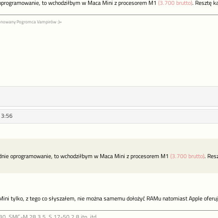
 oprogramowanie, to wchodziłbym w Maca Mini z procesorem M1
(3.700 brutto)
. Resztę k
jonowany Pogromca Vampirów :)=
13:56
ednie oprogramowanie, to wchodziłbym w Maca Mini z procesorem M1
(3.700 brutto)
. Res
ni tylko, z tego co słyszałem, nie można samemu dołożyć RAMu natomiast Apple oferu
30. SMC-M 28 3.5, S 17-50 2.8 itp. itd.