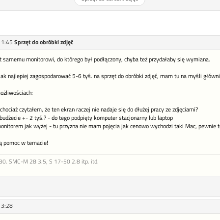
11:45
Sprzęt do obróbki zdjęć
t samemu monitorowi, do którego był podłączony, chyba też przydałaby się wymiana.
ak najlepiej zagospodarować 5-6 tyś. na sprzęt do obróbki zdjęć, mam tu na myśli główni
ożliwościach:
hociaż czytałem, że ten ekran raczej nie nadaje się do dłużej pracy ze zdjęciami?
 budżecie +- 2 tyś.? - do tego podpięty komputer stacjonarny lub laptop
onitorem jak wyżej - tu przyzna nie mam pojęcia jak cenowo wychodzi taki Mac, pewnie 
ką pomoc w temacie!
30. SMC-M 28 3.5, S 17-50 2.8 itp. itd.
13:28