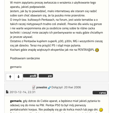
W moim zapytaniu proszę zwłaszcza o wrażenia z użytkowanie tego
aparatu, jakieś podpowiedzi.
Jestem, jak by to powiedzieć, mało internetowy ale staram się radzić
sobie sam choć obawiam się, że ta puszka mnie przerośnie.
O innych tzw. kultowych Pentaxach, na forum, jest wiele tematów a o
takich raczej nietypowych trudno coś znaleźć. Pewnie dla wielu są gorsze
i nie warte wspomnienia ale ja osobiście cenię sobie te różne cacka
techniki i cieszyć mnie zaczęło ich porównywanie w realu gdzie chciałbym
je jeszcze używać.
Ostatnio z Pentaxów kupiłem superA, p30, p30n, MG i wszystkimi cieszę
się jak dziecko. Teraz ma przyjść P5 i stąd moje pytania.
Kochani gdzie znajdę większych ekspertów jak nie na PENTAX@PL
Pozdrawiam serdecznie
germario
powalos
Dołączył: 20 Kwi 2006
2013-12-14, 22:31
germario
, gdy dotrze do Ciebie aparat, a będziesz miał jakieś pytania to
odezwij się do mnie na PW. Pentax P50 to był mój pierwszy
pentaksiański korpus. Nie pozbędę się go do końca moich lub jego dni.