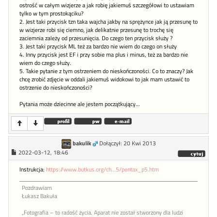
ostrość w całym wizjerze a jak robię jakiemuś szczegółowi to ustawiam
tylko w tym prostokąciku?
2. Jest taki przycisk tzn taka wajcha jakby na sprężynce jak ją przesunę to
w wizjerze robi się ciemno, jak delikatnie przesunę to trochę się
zaciemnia zależy od przesunięcia. Do czego ten przycisk służy ?
3. Jest taki przycisk ML też za bardzo nie wiem do czego on służy
4. Inny przycisk jest EF i przy sobie ma plus i minus, też za bardzo nie
wiem do czego służy.
5. Takie pytanie z tym ostrzeniem do nieskończoności. Co to znaczy? Jak
chcę zrobić zdjęcie w oddali jakiemuś widokowi to jak mam ustawić to
ostrzenie do nieskończoności?
Pytania może dziecinne ale jestem początkujący...
bakulik
Dołączył: 20 Kwi 2013
2022-03-12, 18:46
Instrukcja:
https://www.butkus.org/ch...5/pentax_p5.htm
Pozdrawiam
Łukasz Bakuła
„Fotografia – to radość życia. Aparat nie został stworzony dla ludzi