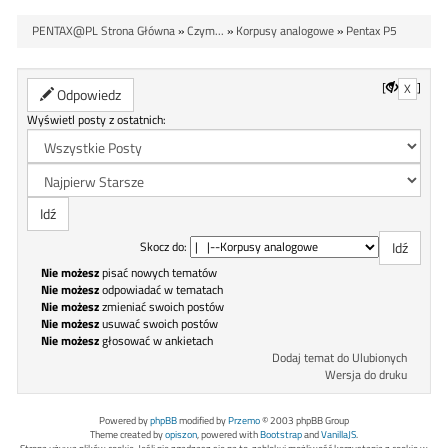
PENTAX@PL Strona Główna
»
Czym...
»
Korpusy analogowe
»
Pentax P5
[
]
X
Odpowiedz
Wyświetl posty z ostatnich:
Skocz do:
Nie możesz
pisać nowych tematów
Nie możesz
odpowiadać w tematach
Nie możesz
zmieniać swoich postów
Nie możesz
usuwać swoich postów
Nie możesz
głosować w ankietach
Dodaj temat do Ulubionych
Wersja do druku
Powered by
phpBB
modified by
Przemo
© 2003 phpBB Group
Theme created by
opiszon
, powered with
Bootstrap
and
VanillaJS
.