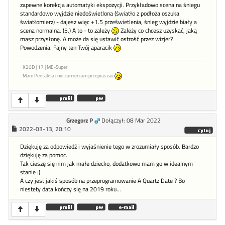
zapewne korekcja automatyki ekspozycji. Przykładowo scena na śniegu
standardowo wyjdzie niedoświetlona (światło z podłoża oszuka
światłomierz) - dajesz więc +1.5 prześwietlenia, śnieg wyjdzie biały a
scena normalna. (5.) A to - to zależy
Zależy co chcesz uzyskać, jaką
masz przysłonę. A może da się ustawić ostrość przez wizjer?
Powodzenia. Fajny ten Twój aparacik
K20D | 17 | ME-Super
Mam Pentaksa i nie zamierzam przepraszać
Grzegorz P
Dołączył: 08 Mar 2022
2022-03-13, 20:10
Dziękuję za odpowiedź i wyjaśnienie tego w zrozumiały sposób. Bardzo
dziękuję za pomoc.
Tak cieszę się nim jak małe dziecko, dodatkowo mam go w idealnym
stanie :)
A czy jest jakiś sposób na przeprogramowanie A Quartz Date ? Bo
niestety data kończy się na 2019 roku...