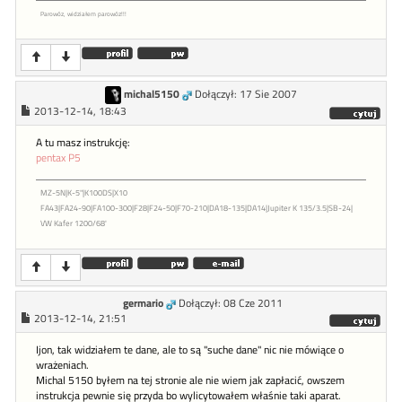
Parowóz, widziałem parowóz!!!
michal5150
Dołączył: 17 Sie 2007
2013-12-14, 18:43
A tu masz instrukcję:
pentax P5
MZ-5N|K-5"|K100DS|X10
FA43|FA24-90|FA100-300|F28|F24-50|F70-210|DA18-135|DA14|Jupiter K 135/3.5|SB-24|
VW Kafer 1200/68'
germario
Dołączył: 08 Cze 2011
2013-12-14, 21:51
Ijon, tak widziałem te dane, ale to są "suche dane" nic nie mówiące o
wrażeniach.
Michal 5150 byłem na tej stronie ale nie wiem jak zapłacić, owszem
instrukcja pewnie się przyda bo wylicytowałem właśnie taki aparat.