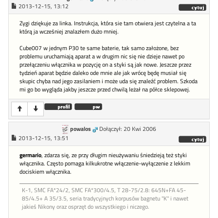
2013-12-15, 13:12
Zygi dziękuje za linka. Instrukcja, która sie tam otwiera jest czytelna a ta
którą ja wcześniej znalazłem dużo mniej.
Cube007 w jednym P30 te same baterie, tak samo założone, bez
problemu uruchamiają aparat a w drugim nic się nie dzieje nawet po
przełączeniu włącznika w pozycję on a styki są jak nowe. Jeszcze przez
tydzień aparat będzie daleko ode mnie ale jak wrócę będę musiał się
skupic chyba nad jego zasilaniem i może uda się znaleźć problem. Szkoda
mi go bo wygląda jakby jeszcze przed chwilą leżał na półce sklepowej.
powalos
Dołączył: 20 Kwi 2006
2013-12-15, 13:51
germario
, zdarza się, ze przy długim nieużywaniu śniedzieją też styki
włącznika. Często pomaga kilkukrotne włączenie-wyłączenie z lekkim
dociskiem włącznika.
K-1, SMC FA*24/2, SMC FA*300/4.5, T 28-75/2.8: 645N+FA 45-
85/4.5+ A 35/3.5, seria tradycyjnych korpusów bagnetu "K" i nawet
jakieś Nikony oraz osprzęt do wszystkiego i niczego.