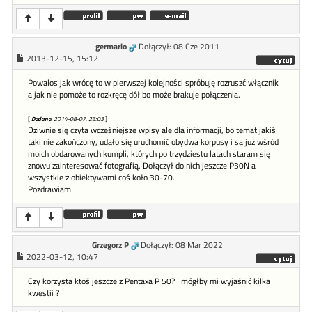
germario
Dołączył: 08 Cze 2011
2013-12-15, 15:12
Powalos jak wrócę to w pierwszej kolejności spróbuję rozruszć włącznik
a jak nie pomoże to rozkręcę dół bo może brakuje połączenia.
[
Dodano
: 2014-08-07, 23:03
]
Dziwnie się czyta wcześniejsze wpisy ale dla informacji, bo temat jakiś
taki nie zakończony, udało się uruchomić obydwa korpusy i sa już wśród
moich obdarowanych kumpli, których po trzydziestu latach staram się
znowu zainteresować fotografią. Dołączył do nich jeszcze P30N a
wszystkie z obiektywami coś koło 30-70.
Pozdrawiam
Grzegorz P
Dołączył: 08 Mar 2022
2022-03-12, 10:47
Czy korzysta ktoś jeszcze z Pentaxa P 50? I mógłby mi wyjaśnić kilka
kwestii ?