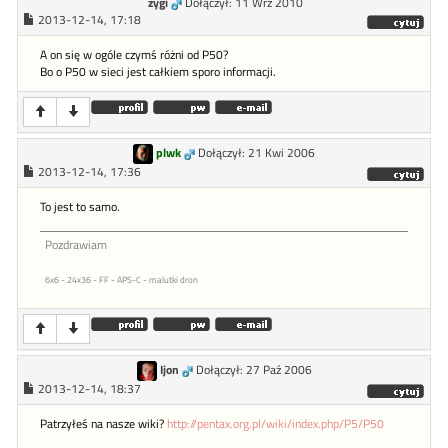
zygi
Dołączył: 11 Wrz 2010
2013-12-14, 17:18
A on się w ogóle czymś różni od P50?
Bo o P50 w sieci jest całkiem sporo informacji.
plwk
Dołączył: 21 Kwi 2006
2013-12-14, 17:36
To jest to samo.
Pozdrawiam
6x6 - 24x36 - FF - APS-C - malutki dron
Ijon
Dołączył: 27 Paź 2006
2013-12-14, 18:37
Patrzyłeś na nasze wiki?
http://pentax.org.pl/wiki/index.php/P5/P50