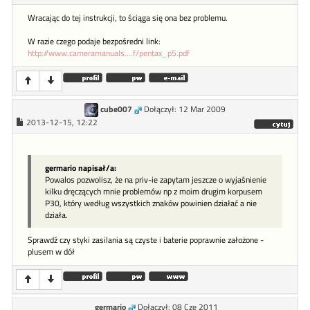
Wracając do tej instrukcji, to ściąga się ona bez problemu.
W razie czego podaje bezpośredni link:
http://www.cameramanuals....f/pentax_p5.pdf
cube007
Dołączył: 12 Mar 2009
2013-12-15, 12:22
germario napisał/a:
Powalos pozwolisz, że na priv-ie zapytam jeszcze o wyjaśnienie
kilku dręczących mnie problemów np z moim drugim korpusem
P30, który według wszystkich znaków powinien działać a nie
działa.
Sprawdź czy styki zasilania są czyste i baterie poprawnie założone -
plusem w dół
germario
Dołączył: 08 Cze 2011