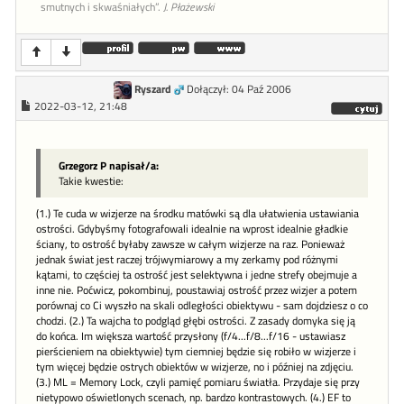
smutnych i skwaśniałych”.
J. Płażewski
Ryszard
Dołączył: 04 Paź 2006
2022-03-12, 21:48
Grzegorz P napisał/a:
Takie kwestie:
(1.) Te cuda w wizjerze na środku matówki są dla ułatwienia ustawiania
ostrości. Gdybyśmy fotografowali idealnie na wprost idealnie gładkie
ściany, to ostrość byłaby zawsze w całym wizjerze na raz. Ponieważ
jednak świat jest raczej trójwymiarowy a my zerkamy pod różnymi
kątami, to częściej ta ostrość jest selektywna i jedne strefy obejmuje a
inne nie. Poćwicz, pokombinuj, poustawiaj ostrość przez wizjer a potem
porównaj co Ci wyszło na skali odległości obiektywu - sam dojdziesz o co
chodzi. (2.) Ta wajcha to podgląd głębi ostrości. Z zasady domyka się ją
do końca. Im większa wartość przysłony (f/4...f/8...f/16 - ustawiasz
pierścieniem na obiektywie) tym ciemniej będzie się robiło w wizjerze i
tym więcej będzie ostrych obiektów w wizjerze, no i później na zdjęciu.
(3.) ML = Memory Lock, czyli pamięć pomiaru światła. Przydaje się przy
nietypowo oświetlonych scenach, np. bardzo kontrastowych. (4.) EF to