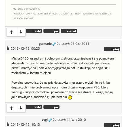
MZ-5N|K-5"|K100DS|X10
FA43|FA24-90|FA100-300|F28|F24-50|F70-210|DA18-135|DA14|Jupiter K 135/3.5|SB-24|
VW Kafer 1200/68'
germario
Dołączył: 08 Cze 2011
2013-12-15, 00:23
Michal5150 wszedłem i poległem :( strona przeniesiona i sie pogubiłem
ale jeżeli możesz to małointernetowemu mnie podpowiedz jak można
przetłumaczyc na j.polski obcojęzycznego pdf. Instrukcję po angielsku
znalazłem w innym miejscu.
Powalos pozwolisz, że na priv-ie zapytam jeszcze o wyjaśnienie kilku
dręczących mnie problemów np z moim drugim korpusem P30, który
według wszystkich znaków powinien działać a nie działa. Uwaga, mogę,
jako nowicjusz, zadawać głupie pytania
zygi
Dołączył: 11 Wrz 2010
2013-12-15, 10:13