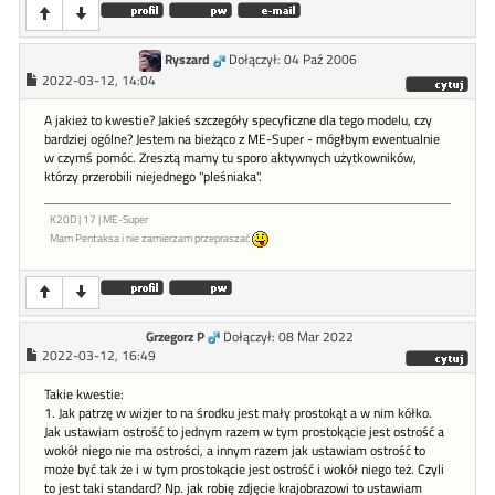
Ryszard
Dołączył: 04 Paź 2006
2022-03-12, 14:04
A jakież to kwestie? Jakieś szczegóły specyficzne dla tego modelu, czy
bardziej ogólne? Jestem na bieżąco z ME-Super - mógłbym ewentualnie
w czymś pomóc. Zresztą mamy tu sporo aktywnych użytkowników,
którzy przerobili niejednego "pleśniaka".
K20D | 17 | ME-Super
Mam Pentaksa i nie zamierzam przepraszać
Grzegorz P
Dołączył: 08 Mar 2022
2022-03-12, 16:49
Takie kwestie:
1. Jak patrzę w wizjer to na środku jest mały prostokąt a w nim kółko.
Jak ustawiam ostrość to jednym razem w tym prostokącie jest ostrość a
wokół niego nie ma ostrości, a innym razem jak ustawiam ostrość to
może być tak że i w tym prostokącie jest ostrość i wokół niego też. Czyli
to jest taki standard? Np. jak robię zdjęcie krajobrazowi to ustawiam