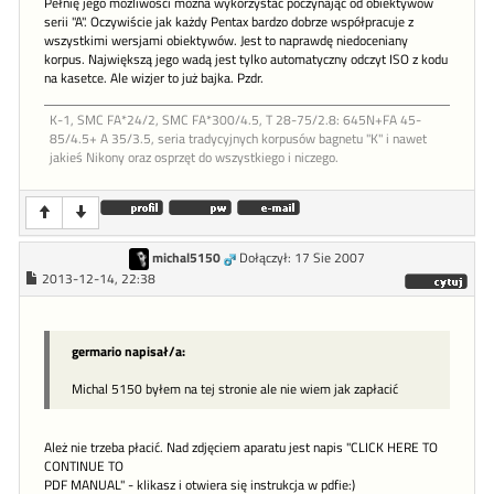
Pełnię jego możliwości można wykorzystać poczynając od obiektywów
serii "A". Oczywiście jak każdy Pentax bardzo dobrze współpracuje z
wszystkimi wersjami obiektywów. Jest to naprawdę niedoceniany
korpus. Największą jego wadą jest tylko automatyczny odczyt ISO z kodu
na kasetce. Ale wizjer to już bajka. Pzdr.
K-1, SMC FA*24/2, SMC FA*300/4.5, T 28-75/2.8: 645N+FA 45-
85/4.5+ A 35/3.5, seria tradycyjnych korpusów bagnetu "K" i nawet
jakieś Nikony oraz osprzęt do wszystkiego i niczego.
michal5150
Dołączył: 17 Sie 2007
2013-12-14, 22:38
germario napisał/a:
Michal 5150 byłem na tej stronie ale nie wiem jak zapłacić
Ależ nie trzeba płacić. Nad zdjęciem aparatu jest napis "CLICK HERE TO
CONTINUE TO
PDF MANUAL" - klikasz i otwiera się instrukcja w pdfie:)