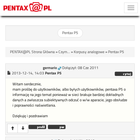
Togg
navi
Pentax P5
PENTAX@PL Strona Główna
»
Czym...
»
Korpusy analogowe
»
Pentax P5
germario
Dołączył: 08 Cze 2011
2013-12-14, 14:03
Pentax P5
Witam serdecznie,
mam prośbę do użytkowników, albo byłych użytkowników, pentaxa P5 o
informację na jego temat ponieważ w sieci brakuje bardziej dokładnych
danych a zwłaszcza subiektywnych odczuć o w/w aparacie, jego obsłudze
i poprawności naświetlania.
Dziękuję i pozdrawiam