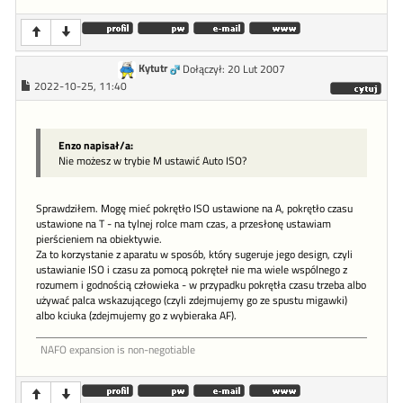
Kytutr
Dołączył: 20 Lut 2007
2022-10-25, 11:40
Enzo napisał/a:
Nie możesz w trybie M ustawić Auto ISO?
Sprawdziłem. Mogę mieć pokrętło ISO ustawione na A, pokrętło czasu
ustawione na T - na tylnej rolce mam czas, a przesłonę ustawiam
pierścieniem na obiektywie.
Za to korzystanie z aparatu w sposób, który sugeruje jego design, czyli
ustawianie ISO i czasu za pomocą pokręteł nie ma wiele wspólnego z
rozumem i godnością człowieka - w przypadku pokrętła czasu trzeba albo
używać palca wskazującego (czyli zdejmujemy go ze spustu migawki)
albo kciuka (zdejmujemy go z wybieraka AF).
NAFO expansion is non-negotiable