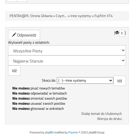
PENTAX@PL Strona Główna
»
Czym...
»
Inne systemy
»
Fujifilm XT4
[
]
X
Odpowiedz
Wyświetl posty z ostatnich:
Skocz do:
Nie możesz
pisać nowych tematów
Nie możesz
odpowiadać w tematach
Nie możesz
zmieniać swoich postów
Nie możesz
usuwać swoich postów
Nie możesz
głosować w ankietach
Dodaj temat do Ulubionych
Wersja do druku
Powered by
phpBB
modified by
Przemo
© 2003 phpBB Group