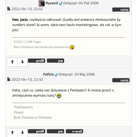
Ryszard
Dołączył: 04 Paź 2006
2022-04-13, 22:02
foto
,
josio
, czyżbyście odkrywali
Quality and ambience immeasurable by
numbers alone
? Ja wiem, takie tam hasło marketingowe, ale coś w tym
jest.
K20D | 17 | ME-Super
Mam Pentaksa i nie zamierzam przepraszać
Paffcio
Dołączył: 29 Maj 2006
2022-04-13, 22:32
Haha, czyli co, czeka nas dożywocie z Pentaxem? A można prosić o
zmniejszenie wymiaru kary?
Pozdrawiam,
Paweł
Brak Pentaxa w Pentaxie