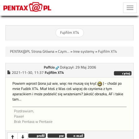
Togg
navi
Fujifilm XT4
PENTAX@PL Strona Główna
»
Czym...
»
Inne systemy
»
Fujifilm XT4
Paffcio
Dołączył: 29 Maj 2006
2021-11-30, 11:37
Fujifilm XT4
Powiem wprost (żona już wie, więc nie muszę się kryć
) - chodzi po
mnie Fudżik XT4. Miał ktoś z Was coś więcej do czynienia z tym
aparacikiem i może podzielić się wrażeniami? Jakość obrazka, AF i takie
tam...
Pozdrawiam,
Paweł
Brak Pentaxa w Pentaxie