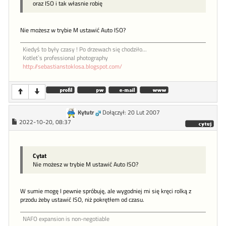
oraz ISO i tak własnie robię
Nie możesz w trybie M ustawić Auto ISO?
Kiedyś to były czasy ! Po drzewach się chodziło...
Kotlet`s professional photography
http://sebastianstoklosa.blogspot.com/
Kytutr
Dołączył: 20 Lut 2007
2022-10-20, 08:37
Cytat
Nie możesz w trybie M ustawić Auto ISO?
W sumie mogę I pewnie spróbuję, ale wygodniej mi się kręci rolką z
przodu żeby ustawić ISO, niż pokrętłem od czasu.
NAFO expansion is non-negotiable