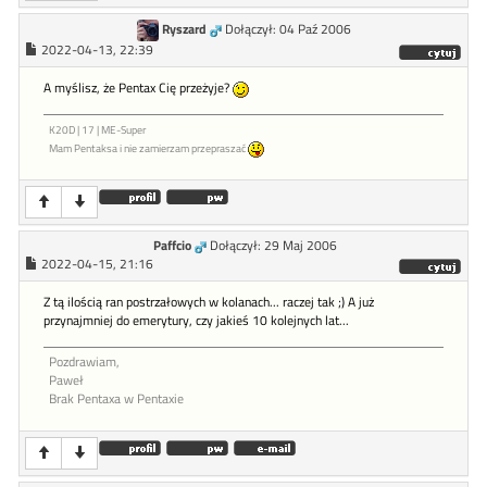
Ryszard
Dołączył: 04 Paź 2006
2022-04-13, 22:39
A myślisz, że Pentax Cię przeżyje?
K20D | 17 | ME-Super
Mam Pentaksa i nie zamierzam przepraszać
Paffcio
Dołączył: 29 Maj 2006
2022-04-15, 21:16
Z tą ilością ran postrzałowych w kolanach... raczej tak ;) A już
przynajmniej do emerytury, czy jakieś 10 kolejnych lat...
Pozdrawiam,
Paweł
Brak Pentaxa w Pentaxie