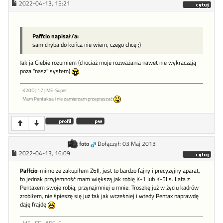
2022-04-13, 15:21
Paffcio napisał/a:
sam chyba do końca nie wiem, czego chcę ;)
Jak ja Ciebie rozumiem (chociaż moje rozważania nawet nie wykraczają
poza "nasz" system)
K20D | 17 | ME-Super
Mam Pentaksa i nie zamierzam przepraszać
foto
Dołączył: 03 Maj 2013
2022-04-13, 16:09
Paffcio
-mimo że zakupiłem Z6II, jest to bardzo fajny i precyzyjny aparat,
to jednak przyjemność mam większą jak robię K-1 lub K-5IIs. Lata z
Pentaxem swoje robią, przynajmniej u mnie. Troszkę już w życiu kadrów
zrobiłem, nie śpieszę się już tak jak wcześniej i wtedy Pentax naprawdę
daję frajdę