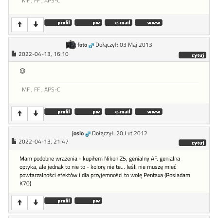
MF , FF , APS-C
foto
Dołączył: 03 Maj 2013
2022-04-13, 16:10
😉
MF , FF , APS-C
josio
Dołączył: 20 Lut 2012
2022-04-13, 21:47
Mam podobne wrażenia - kupiłem Nikon Z5, genialny AF, genialna
optyka, ale jednak to nie to - kolory nie te... Jeśli nie muszę mieć
powtarzalności efektów i dla przyjemności to wolę Pentaxa (Posiadam
K70)