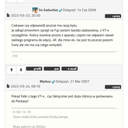
So Seductive
Dołączył: 14 Cze 2009
2022-03-23, 20:30
Ciekawe czy odpowiedź jeszcze ma rację bytu.
Ja odkąd zmieniłem sprzęt na Fuji jestem bardzo zadowolony, z XT-4
szczególnie. Kolory świetne prosto z aparatu, często nie odpalam nawet
żadnego programu do edycji. AF, dla mnie ok, nie jest to jeszcze poziom
Sony ale nie ma się czego wstydzić.
|5D|
Markus
Dołączył: 21 Mar 2007
2022-03-24, 09:16
Pokaż fotki z tego XT-4 , czy faktycznie jest duża różnica w porównaniu
do Pentaxa?
K-50 / K-70
Stare stałki,kilka zomów,fiszka,lampa.
Moja galeria na 500px :