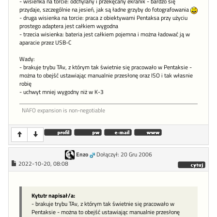
- wisienka na torcie: odchylany i przekęcany ekranik - bardzo się
przydaje, szczególnie na jesień, jak są ładne grzyby do fotografowania
- druga wisienka na torcie: praca z obiektywami Pentaksa przy użyciu
prostego adaptera jest całkiem wygodna
- trzecia wisienka: bateria jest całkiem pojemna i można ładować ją w
aparacie przez USB-C
Wady:
- brakuje trybu TAv, z którym tak świetnie się pracowało w Pentaksie -
można to obejść ustawiając manualnie przesłonę oraz ISO i tak własnie
robię
- uchwyt mniej wygodny niż w K-3
NAFO expansion is non-negotiable
Enzo
Dołączył: 20 Gru 2006
2022-10-20, 08:08
Kytutr napisał/a:
- brakuje trybu TAv, z którym tak świetnie się pracowało w
Pentaksie - można to obejść ustawiając manualnie przesłonę