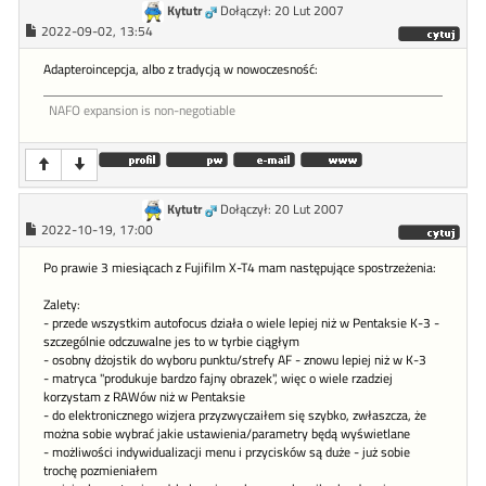
Kytutr
Dołączył: 20 Lut 2007
2022-09-02, 13:54
Adapteroincepcja, albo z tradycją w nowoczesność:
NAFO expansion is non-negotiable
Kytutr
Dołączył: 20 Lut 2007
2022-10-19, 17:00
Po prawie 3 miesiącach z Fujifilm X-T4 mam następujące spostrzeżenia:
Zalety:
- przede wszystkim autofocus działa o wiele lepiej niż w Pentaksie K-3 -
szczególnie odczuwalne jes to w tyrbie ciągłym
- osobny dżojstik do wyboru punktu/strefy AF - znowu lepiej niż w K-3
- matryca "produkuje bardzo fajny obrazek", więc o wiele rzadziej
korzystam z RAWów niż w Pentaksie
- do elektronicznego wizjera przyzwyczaiłem się szybko, zwłaszcza, że
można sobie wybrać jakie ustawienia/parametry będą wyświetlane
- możliwości indywidualizacji menu i przycisków są duże - już sobie
trochę pozmieniałem