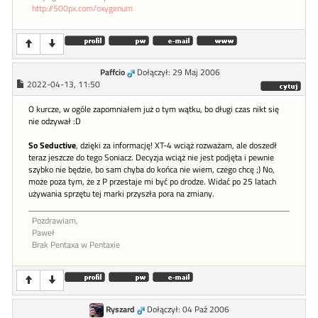
http://500px.com/oxygenum
Paffcio
Dołączył: 29 Maj 2006
2022-04-13, 11:50
O kurcze, w ogóle zapomniałem już o tym wątku, bo długi czas nikt się
nie odzywał :D
So Seductive
, dzięki za informację! XT-4 wciąż rozważam, ale doszedł
teraz jeszcze do tego Soniacz. Decyzja wciąż nie jest podjęta i pewnie
szybko nie będzie, bo sam chyba do końca nie wiem, czego chcę ;) No,
może poza tym, że z P przestaje mi być po drodze. Widać po 25 latach
używania sprzętu tej marki przyszła pora na zmiany.
Pozdrawiam,
Paweł
Brak Pentaxa w Pentaxie
Ryszard
Dołączył: 04 Paź 2006