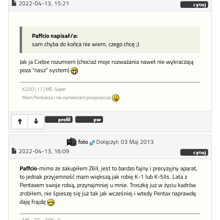
2022-04-13, 15:21
Paffcio napisał/a:
sam chyba do końca nie wiem, czego chcę ;)
Jak ja Ciebie rozumiem (chociaż moje rozważania nawet nie wykraczają
poza "nasz" system)
K20D | 17 | ME-Super
Mam Pentaksa i nie zamierzam przepraszać
foto
Dołączył: 03 Maj 2013
2022-04-13, 16:09
Paffcio
-mimo że zakupiłem Z6II, jest to bardzo fajny i precyzyjny aparat,
to jednak przyjemność mam większą jak robię K-1 lub K-5IIs. Lata z
Pentaxem swoje robią, przynajmniej u mnie. Troszkę już w życiu kadrów
zrobiłem, nie śpieszę się już tak jak wcześniej i wtedy Pentax naprawdę
daję frajdę