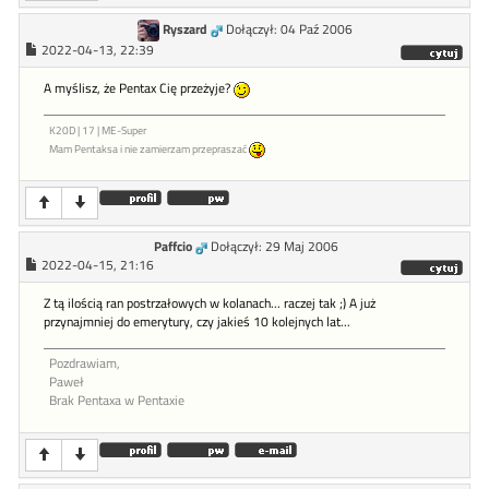
Ryszard
Dołączył: 04 Paź 2006
2022-04-13, 22:39
A myślisz, że Pentax Cię przeżyje?
K20D | 17 | ME-Super
Mam Pentaksa i nie zamierzam przepraszać
Paffcio
Dołączył: 29 Maj 2006
2022-04-15, 21:16
Z tą ilością ran postrzałowych w kolanach... raczej tak ;) A już
przynajmniej do emerytury, czy jakieś 10 kolejnych lat...
Pozdrawiam,
Paweł
Brak Pentaxa w Pentaxie