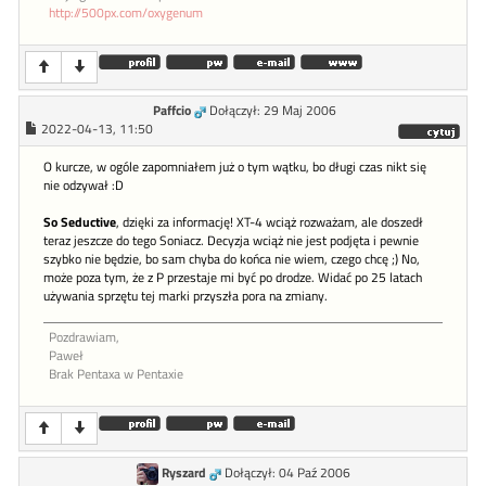
http://500px.com/oxygenum
Paffcio
Dołączył: 29 Maj 2006
2022-04-13, 11:50
O kurcze, w ogóle zapomniałem już o tym wątku, bo długi czas nikt się
nie odzywał :D
So Seductive
, dzięki za informację! XT-4 wciąż rozważam, ale doszedł
teraz jeszcze do tego Soniacz. Decyzja wciąż nie jest podjęta i pewnie
szybko nie będzie, bo sam chyba do końca nie wiem, czego chcę ;) No,
może poza tym, że z P przestaje mi być po drodze. Widać po 25 latach
używania sprzętu tej marki przyszła pora na zmiany.
Pozdrawiam,
Paweł
Brak Pentaxa w Pentaxie
Ryszard
Dołączył: 04 Paź 2006