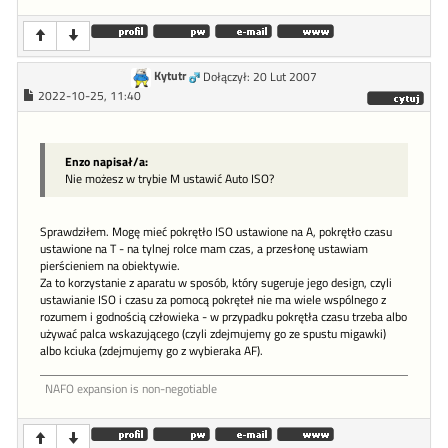
Kytutr
Dołączył: 20 Lut 2007
2022-10-25, 11:40
Enzo napisał/a:
Nie możesz w trybie M ustawić Auto ISO?
Sprawdziłem. Mogę mieć pokrętło ISO ustawione na A, pokrętło czasu
ustawione na T - na tylnej rolce mam czas, a przesłonę ustawiam
pierścieniem na obiektywie.
Za to korzystanie z aparatu w sposób, który sugeruje jego design, czyli
ustawianie ISO i czasu za pomocą pokręteł nie ma wiele wspólnego z
rozumem i godnością człowieka - w przypadku pokrętła czasu trzeba albo
używać palca wskazującego (czyli zdejmujemy go ze spustu migawki)
albo kciuka (zdejmujemy go z wybieraka AF).
NAFO expansion is non-negotiable