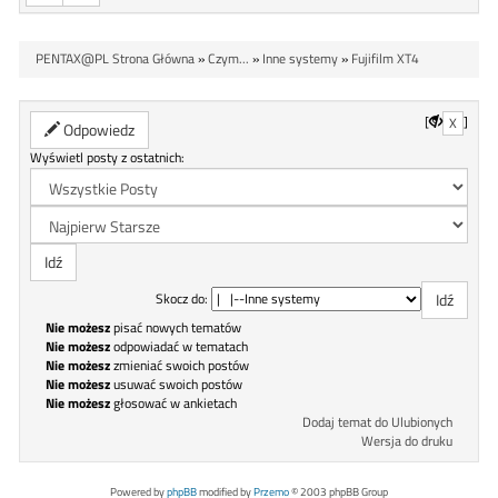
PENTAX@PL Strona Główna
»
Czym...
»
Inne systemy
»
Fujifilm XT4
[
]
X
Odpowiedz
Wyświetl posty z ostatnich:
Skocz do:
Nie możesz
pisać nowych tematów
Nie możesz
odpowiadać w tematach
Nie możesz
zmieniać swoich postów
Nie możesz
usuwać swoich postów
Nie możesz
głosować w ankietach
Dodaj temat do Ulubionych
Wersja do druku
Powered by
phpBB
modified by
Przemo
© 2003 phpBB Group