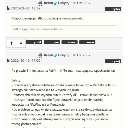
Kytutr
Dołączył: 20 Lut 2007
2022-09-02, 13:54
Adapteroincepcja, albo z tradycją w nowoczesność:
NAFO expansion is non-negotiable
Kytutr
Dołączył: 20 Lut 2007
2022-10-19, 17:00
Po prawie 3 miesiącach z Fujifilm X-T4 mam następujące spostrzeżenia:
Zalety:
- przede wszystkim autofocus działa o wiele lepiej niż w Pentaksie K-3 -
szczególnie odczuwalne jes to w tyrbie ciągłym
- osobny dżojstik do wyboru punktu/strefy AF - znowu lepiej niż w K-3
- matryca "produkuje bardzo fajny obrazek", więc o wiele rzadziej
korzystam z RAWów niż w Pentaksie
- do elektronicznego wizjera przyzwyczaiłem się szybko, zwłaszcza, że
można sobie wybrać jakie ustawienia/parametry będą wyświetlane
- możliwości indywidualizacji menu i przycisków są duże - już sobie
trochę pozmieniałem