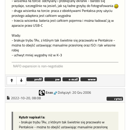
- wisienka na torcie: odchylany i przekęcany ekranik - bardzo się
przydaje, szczególnie na jesień, jak są ładne grzyby do fotografowania
- druga wisienka na torcie: praca z obiektywami Pentaksa przy użyciu
prostego adaptera jest całkiem wygodna
- trzecia wisienka: bateria jest całkiem pojemna i można ładować ją w
aparacie przez USB-C
Wady:
- brakuje trybu TAv, z którym tak świetnie się pracowało w Pentaksie -
można to obejść ustawiając manualnie przesłonę oraz ISO i tak własnie
robię
- uchwyt mniej wygodny niż w K-3
NAFO expansion is non-negotiable
Enzo
Dołączył: 20 Gru 2006
2022-10-20, 08:08
Kytutr napisał/a:
- brakuje trybu TAv, z którym tak świetnie się pracowało w
Pentaksie - można to obejść ustawiając manualnie przesłonę