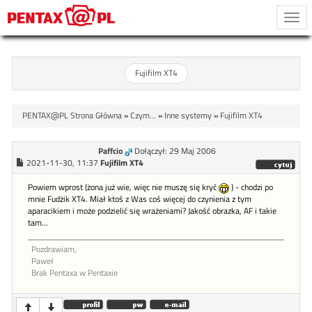
Togg
navi
Fujifilm XT4
PENTAX@PL Strona Główna
»
Czym...
»
Inne systemy
»
Fujifilm XT4
Paffcio
Dołączył: 29 Maj 2006
2021-11-30, 11:37
Fujifilm XT4
Powiem wprost (żona już wie, więc nie muszę się kryć
) - chodzi po
mnie Fudżik XT4. Miał ktoś z Was coś więcej do czynienia z tym
aparacikiem i może podzielić się wrażeniami? Jakość obrazka, AF i takie
tam...
Pozdrawiam,
Paweł
Brak Pentaxa w Pentaxie