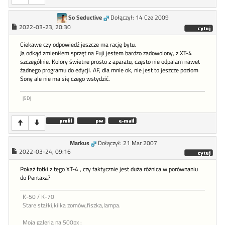
So Seductive
Dołączył: 14 Cze 2009
2022-03-23, 20:30
Ciekawe czy odpowiedź jeszcze ma rację bytu.
Ja odkąd zmieniłem sprzęt na Fuji jestem bardzo zadowolony, z XT-4
szczególnie. Kolory świetne prosto z aparatu, często nie odpalam nawet
żadnego programu do edycji. AF, dla mnie ok, nie jest to jeszcze poziom
Sony ale nie ma się czego wstydzić.
|5D|
Markus
Dołączył: 21 Mar 2007
2022-03-24, 09:16
Pokaż fotki z tego XT-4 , czy faktycznie jest duża różnica w porównaniu
do Pentaxa?
K-50 / K-70
Stare stałki,kilka zomów,fiszka,lampa.
Moja galeria na 500px :