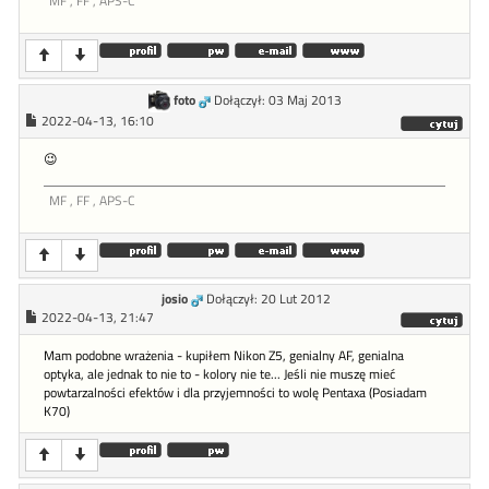
MF , FF , APS-C
foto
Dołączył: 03 Maj 2013
2022-04-13, 16:10
😉
MF , FF , APS-C
josio
Dołączył: 20 Lut 2012
2022-04-13, 21:47
Mam podobne wrażenia - kupiłem Nikon Z5, genialny AF, genialna
optyka, ale jednak to nie to - kolory nie te... Jeśli nie muszę mieć
powtarzalności efektów i dla przyjemności to wolę Pentaxa (Posiadam
K70)