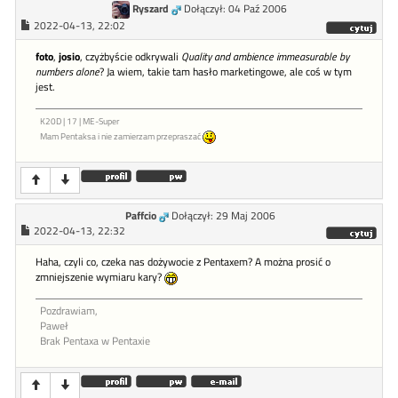
Ryszard
Dołączył: 04 Paź 2006
2022-04-13, 22:02
foto
,
josio
, czyżbyście odkrywali
Quality and ambience immeasurable by
numbers alone
? Ja wiem, takie tam hasło marketingowe, ale coś w tym
jest.
K20D | 17 | ME-Super
Mam Pentaksa i nie zamierzam przepraszać
Paffcio
Dołączył: 29 Maj 2006
2022-04-13, 22:32
Haha, czyli co, czeka nas dożywocie z Pentaxem? A można prosić o
zmniejszenie wymiaru kary?
Pozdrawiam,
Paweł
Brak Pentaxa w Pentaxie