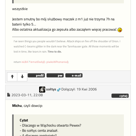
wszystkie
Jestem smutny bo mój służbowy maczek z m1 już nie trzyma 7h na
baterii tylko 5...
Albo ostatnia aktualizacja go zepsuła albo zacząłem więcej pracować
I've seen things you people wouldn't believe. Attack ships on fire off the shoulder of Orion. I
watched C-beams glitter in the dark near the Tannhauser gate. All those moments will be
lost in time, like tears in rain.
Time to die.
return
isLBA
?
lematDady()
:
piwkoWPoznaniu()
;
sołtys
Dołączył: 19 Kwi 2006
2023-03-11, 22:08
Michu
, czyli dowcip:
Cytat
- Dlaczego w Wąchocku otwarto Pewex?
- Bo sołtys centa znalazł.
- A dlaczego zamknięto?