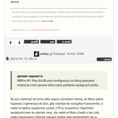
ekstra
I've seen things you people wouldn't believe. Attack ships on fire off the shoulder of Orion. I
watched C-beams glitter in the dark near the Tannhauser gate. All those moments will be
lost in time, like tears in rain.
Time to die.
return
isLBA
?
lematDady()
:
piwkoWPoznaniu()
;
sołtys
Dołączył: 19 Kwi 2006
2023-03-12, 09:22
opiszon napisał/a:
MBPro M1 Max 64GB wiec konfiguracja za którą spokojnie
można by mieć pewnie kilka sztuk podobnie wydajnych pctów
Bo już z dziesięć lat temu albo więcej słyszałem teorię, że Maca warto
kupować 3 generacje do tyłu, gdy stanieje do rozsądnych poziomów, a
nadal to będzie wypasiony sprzęt ;) PCty oczywiście "dojechały"
wydajnościowo za ułamek ceny, ale nadal w Macu chodzi o ten cały
mako-ekosystem (chociaż czasami drażni jego zamkniętość jak w