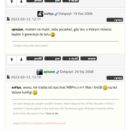
sołtys
Dołączył: 19 Kwi 2006
2023-03-12, 12:11
opiszon
, miałem na myśli, żeby poczekać, gdy ten, o którym mówisz
będzie 3 generacje do tyłu
"Living is easy with eyes closed"
opiszon
Dołączył: 29 Sty 2008
2023-03-12, 12:19
sołtys
, wiesz, nie trzeba od razu brać MBPro z m1 Max i 64GB
są też
tańsze konfigi
I've seen things you people wouldn't believe. Attack ships on fire off the shoulder of Orion. I
watched C-beams glitter in the dark near the Tannhauser gate. All those moments will be
lost in time, like tears in rain.
Time to die.
return
isLBA
?
lematDady()
:
piwkoWPoznaniu()
;