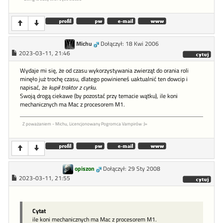
Michu
Dołączył: 18 Kwi 2006
2023-03-11, 21:46
Wydaje mi się, że od czasu wykorzystywania zwierząt do orania roli
minęło już trochę czasu, dlatego powinieneś uaktualnić ten dowcip i
napisać, że
kupił traktor z cyrku
.
Swoją drogą ciekawe (by pozostać przy temacie wątku), ile koni
mechanicznych ma Mac z procesorem M1.
Z poważaniem - Michu, Licencjonowany Pogromca Vampirów :)=
opiszon
Dołączył: 29 Sty 2008
2023-03-11, 21:55
Cytat
ile koni mechanicznych ma Mac z procesorem M1.