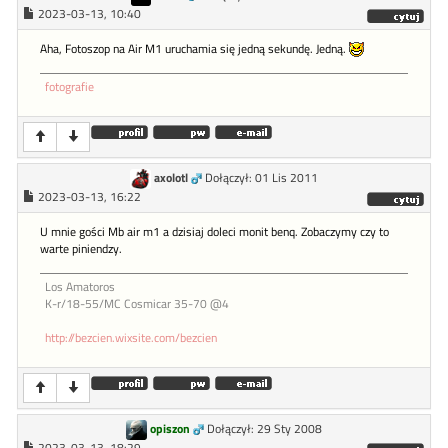
2023-03-13, 10:40
Aha, Fotoszop na Air M1 uruchamia się jedną sekundę. Jedną.
fotografie
axolotl
Dołączył: 01 Lis 2011
2023-03-13, 16:22
U mnie gości Mb air m1 a dzisiaj doleci monit benq. Zobaczymy czy to
warte piniendzy.
Los Amatoros
K-r/18-55/MC Cosmicar 35-70 @4
http://bezcien.wixsite.com/bezcien
opiszon
Dołączył: 29 Sty 2008
2023-03-13, 18:29