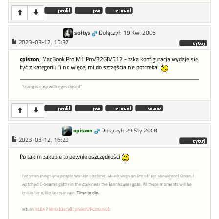
sołtys
Dołączył: 19 Kwi 2006
2023-03-12, 15:37
opiszon
, MacBook Pro M1 Pro/32GB/512 - taka konfiguracja wydaje się
być z kategorii: "i nic więcej mi do szczęścia nie potrzeba"
"Living is easy with eyes closed"
opiszon
Dołączył: 29 Sty 2008
2023-03-12, 16:29
Po takim zakupie to pewnie oszczędności
I've seen things you people wouldn't believe. Attack ships on fire off the shoulder of Orion. I
watched C-beams glitter in the dark near the Tannhauser gate. All those moments will be
lost in time, like tears in rain.
Time to die.
return
isLBA
?
lematDady()
:
piwkoWPoznaniu()
;