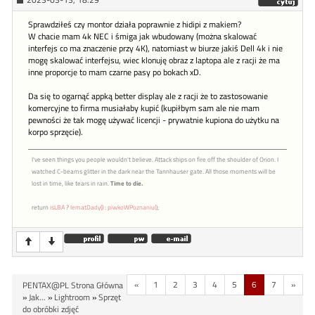
Sprawdziłeś czy montor działa poprawnie z hidipi z makiem?
W chacie mam 4k NEC i śmiga jak wbudowany (można skalować
interfejs co ma znaczenie przy 4K), natomiast w biurze jakiś Dell 4k i nie
mogę skalować interfejsu, wiec klonuję obraz z laptopa ale z racji że ma
inne proporcje to mam czarne pasy po bokach xD.
Da się to ogarnąć appką better display ale z racji że to zastosowanie
komercyjne to firma musiałaby kupić (kupiłbym sam ale nie mam
pewności że tak mogę używać licencji - prywatnie kupiona do użytku na
korpo sprzęcie).
I've seen things you people wouldn't believe. Attack ships on fire off the shoulder of Orion. I
watched C-beams glitter in the dark near the Tannhauser gate. All those moments will be
lost in time, like tears in rain.
Time to die.
return
isLBA
?
lematDady()
:
piwkoWPoznaniu()
;
«
1
2
3
4
5
6
7
»
PENTAX@PL Strona Główna
»
Jak...
»
Lightroom
»
Sprzęt
do obróbki zdjęć