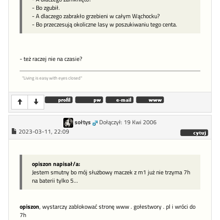
- Bo zgubił.
- A dlaczego zabrakło grzebieni w całym Wąchocku?
- Bo przeczesują okoliczne lasy w poszukiwaniu tego centa.
- też raczej nie na czasie?
"Living is easy with eyes closed"
sołtys
Dołączył: 19 Kwi 2006
2023-03-11, 22:09
opiszon napisał/a:
Jestem smutny bo mój służbowy maczek z m1 już nie trzyma 7h
na baterii tylko 5...
opiszon
, wystarczy zablokować stronę www . gołestwory . pl i wróci do
7h