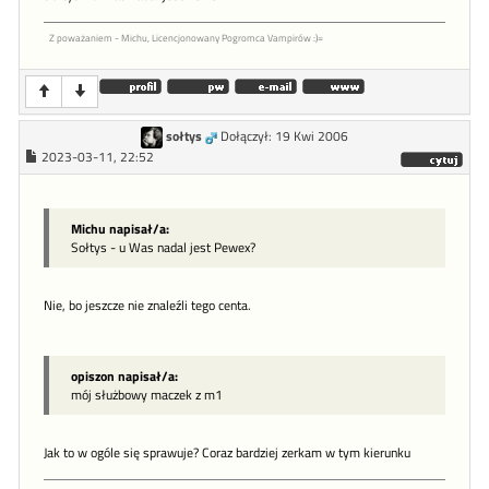
Z poważaniem - Michu, Licencjonowany Pogromca Vampirów :)=
sołtys
Dołączył: 19 Kwi 2006
2023-03-11, 22:52
Michu napisał/a:
Sołtys - u Was nadal jest Pewex?
Nie, bo jeszcze nie znaleźli tego centa.
opiszon napisał/a:
mój służbowy maczek z m1
Jak to w ogóle się sprawuje? Coraz bardziej zerkam w tym kierunku