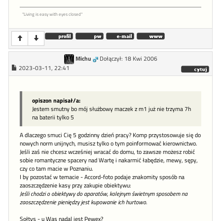
"Living is easy with eyes closed"
Michu
Dołączył: 18 Kwi 2006
2023-03-11, 22:41
opiszon napisał/a:
Jestem smutny bo mój służbowy maczek z m1 już nie trzyma 7h
na baterii tylko 5
A dlaczego smuci Cię 5 godzinny dzień pracy? Komp przystosowuje się do
nowych norm unijnych, musisz tylko o tym poinformować kierownictwo.
Jeśli zaś nie chcesz wcześniej wracać do domu, to zawsze możesz robić
sobie romantyczne spacery nad Wartę i nakarmić łabędzie, mewy, sępy,
czy co tam macie w Poznaniu.
I by pozostać w temacie - Accord-foto podaje znakomity sposób na
zaoszczędzenie kasy przy zakupie obiektywu:
Jeśli chodzi o obiektywy do aparatów, kolejnym świetnym sposobem na
zaoszczędzenie pieniędzy jest kupowanie ich hurtowo.
Sołtys - u Was nadal jest Pewex?