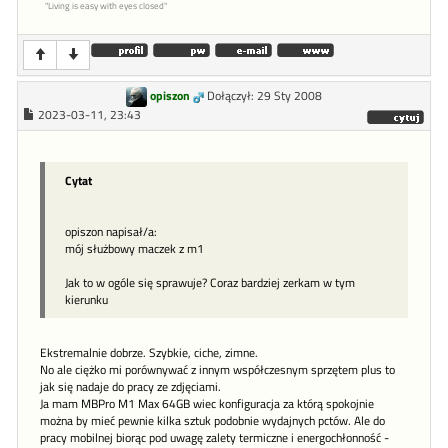
"Living is easy with eyes closed"
opiszon
Dołączył: 29 Sty 2008
2023-03-11, 23:43
Cytat
opiszon napisał/a:
mój służbowy maczek z m1
Jak to w ogóle się sprawuje? Coraz bardziej zerkam w tym
kierunku
Ekstremalnie dobrze. Szybkie, ciche, zimne.
No ale ciężko mi porównywać z innym współczesnym sprzętem plus to
jak się nadaje do pracy ze zdjęciami.
Ja mam MBPro M1 Max 64GB wiec konfiguracja za którą spokojnie
można by mieć pewnie kilka sztuk podobnie wydajnych pctów. Ale do
pracy mobilnej biorąc pod uwagę zalety termiczne i energochłonność -