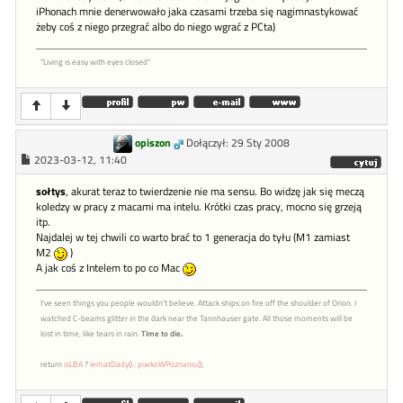
iPhonach mnie denerwowało jaka czasami trzeba się nagimnastykować
żeby coś z niego przegrać albo do niego wgrać z PCta)
"Living is easy with eyes closed"
opiszon
Dołączył: 29 Sty 2008
2023-03-12, 11:40
sołtys
, akurat teraz to twierdzenie nie ma sensu. Bo widzę jak się meczą
koledzy w pracy z macami ma intelu. Krótki czas pracy, mocno się grzeją
itp.
Najdalej w tej chwili co warto brać to 1 generacja do tyłu (M1 zamiast
M2
)
A jak coś z Intelem to po co Mac
I've seen things you people wouldn't believe. Attack ships on fire off the shoulder of Orion. I
watched C-beams glitter in the dark near the Tannhauser gate. All those moments will be
lost in time, like tears in rain.
Time to die.
return
isLBA
?
lematDady()
:
piwkoWPoznaniu()
;