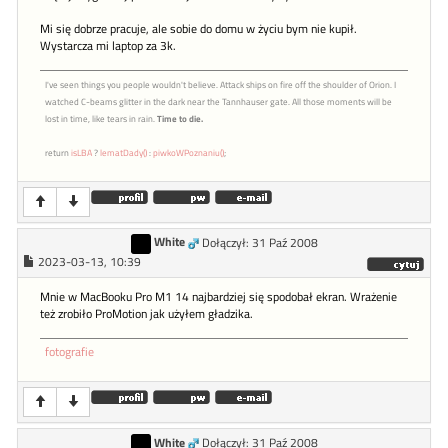
Mi się dobrze pracuje, ale sobie do domu w życiu bym nie kupił.
Wystarcza mi laptop za 3k.
I've seen things you people wouldn't believe. Attack ships on fire off the shoulder of Orion. I
watched C-beams glitter in the dark near the Tannhauser gate. All those moments will be
lost in time, like tears in rain.
Time to die.
return
isLBA
?
lematDady()
:
piwkoWPoznaniu()
;
White
Dołączył: 31 Paź 2008
2023-03-13, 10:39
Mnie w MacBooku Pro M1 14 najbardziej się spodobał ekran. Wrażenie
też zrobiło ProMotion jak użyłem gładzika.
fotografie
White
Dołączył: 31 Paź 2008