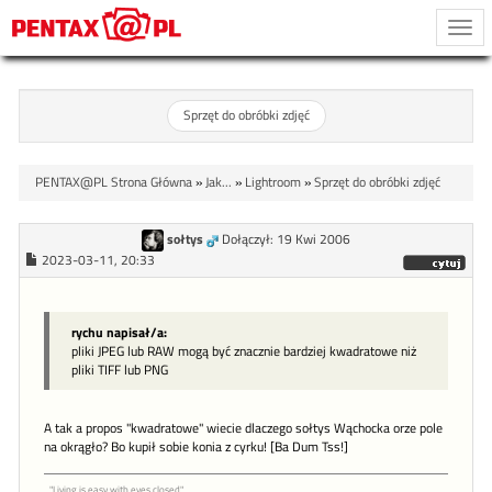
Togg
navi
Sprzęt do obróbki zdjęć
PENTAX@PL Strona Główna
»
Jak...
»
Lightroom
»
Sprzęt do obróbki zdjęć
sołtys
Dołączył: 19 Kwi 2006
2023-03-11, 20:33
rychu napisał/a:
pliki JPEG lub RAW mogą być znacznie bardziej kwadratowe niż
pliki TIFF lub PNG
A tak a propos "kwadratowe" wiecie dlaczego sołtys Wąchocka orze pole
na okrągło? Bo kupił sobie konia z cyrku! [Ba Dum Tss!]
"Living is easy with eyes closed"