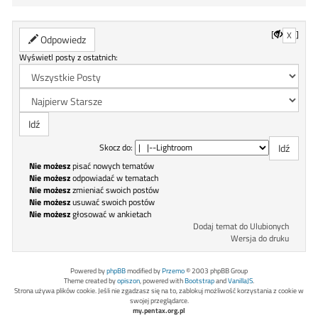
[
]
X
Odpowiedz
Wyświetl posty z ostatnich:
Skocz do:
Nie możesz
pisać nowych tematów
Nie możesz
odpowiadać w tematach
Nie możesz
zmieniać swoich postów
Nie możesz
usuwać swoich postów
Nie możesz
głosować w ankietach
Dodaj temat do Ulubionych
Wersja do druku
Powered by
phpBB
modified by
Przemo
© 2003 phpBB Group
Theme created by
opiszon
, powered with
Bootstrap
and
VanillaJS
.
Strona używa plików cookie. Jeśli nie zgadzasz się na to, zablokuj możliwość korzystania z cookie w
swojej przeglądarce.
my.pentax.org.pl