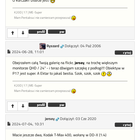
O kurczaki! Dobrze jest!
K20D | 17 | ME-Super
Mam Pentaksa i nie zamierzam przepraszać
Ryszard
Dołączył: 04 Paź 2006
2024-06-28, 11:01
Obejrzałem całą Twoją galerię na flickr,
jersey
, na trochę większym
monitorze QHD / 24" - i teraz dźwigam szczękę z podłogi!!! Obiektyw w
P17 jest super. A Ektar to jakaś bestia. Szok, szok, szok
K20D | 17 | ME-Super
Mam Pentaksa i nie zamierzam przepraszać
jersey
Dołączył: 03 Cze 2020
2024-07-04, 10:31
Macie jeszcze dwa, Kodak T-Max 400, wołany w DD-X (1:4)