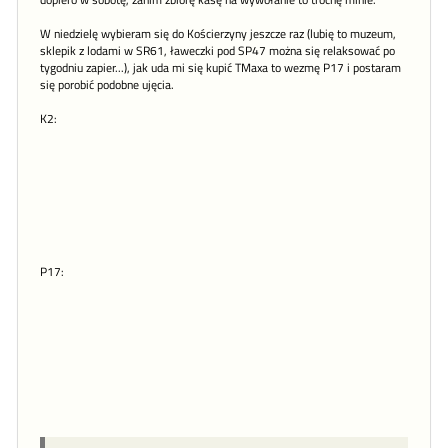
dopiero w sobotę, zanim zbiorę kasę na wywołanie to trochę minie.
W niedzielę wybieram się do Kościerzyny jeszcze raz (lubię to muzeum,
sklepik z lodami w SR61, ławeczki pod SP47 można się relaksować po
tygodniu zapier...), jak uda mi się kupić TMaxa to wezmę P17 i postaram
się porobić podobne ujęcia.
K2:
P17: