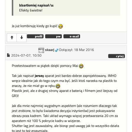
bbartlomiej napisał/a:
Efekty świetne!
Ja już kombinuję kiedy go kupić
skaarj
Dołączył: 18 Mar 2016
2024-07-07, 10:50
Przetestowałem w piątek dzięki pomocy Mai
Tak jak napisał
jersey
aparat jest bardzo dobrze zaprojektowany. IMHO
wręcz idealnie jak do tego czym ma być. Jeśli ktoś narzeka na plastik to
znaczy, że nie miał go w ręku
Plastik jest, ale z drugiej strony aparat z baterią i filmem jest lżejszy od
GR3!
Jak dla mnie najmniej wygodnym aspektem (ale rozumiem dlaczego tak
jest zrobione, to była świadoma decyzja inżynierów) jest pokazywanie
obrazu poza kadrem. Taki układ wymaga więcej przetwarzania 20 cm za
aparatem niż 100 % pokrycie kadru w wizjerze.
Shutter lag jest zauważalny, ale biorąc pod uwagę jak to wszystko działa
to jest to też zrozumiałe.