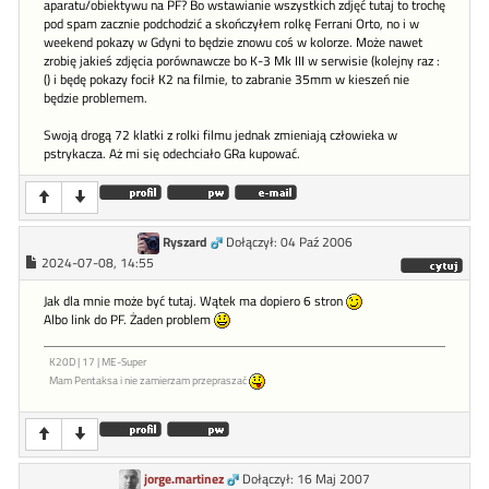
aparatu/obiektywu na PF? Bo wstawianie wszystkich zdjęć tutaj to trochę
pod spam zacznie podchodzić a skończyłem rolkę Ferrani Orto, no i w
weekend pokazy w Gdyni to będzie znowu coś w kolorze. Może nawet
zrobię jakieś zdjęcia porównawcze bo K-3 Mk III w serwisie (kolejny raz :
() i będę pokazy focił K2 na filmie, to zabranie 35mm w kieszeń nie
będzie problemem.
Swoją drogą 72 klatki z rolki filmu jednak zmieniają człowieka w
pstrykacza. Aż mi się odechciało GRa kupować.
Ryszard
Dołączył: 04 Paź 2006
2024-07-08, 14:55
Jak dla mnie może być tutaj. Wątek ma dopiero 6 stron
Albo link do PF. Żaden problem
K20D | 17 | ME-Super
Mam Pentaksa i nie zamierzam przepraszać
jorge.martinez
Dołączył: 16 Maj 2007