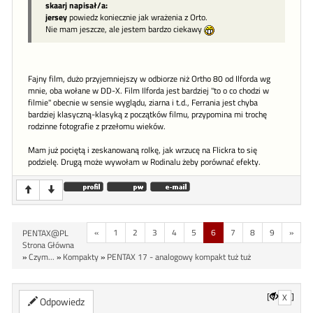
skaarj napisał/a:
jersey
powiedz koniecznie jak wrażenia z Orto.
Nie mam jeszcze, ale jestem bardzo ciekawy
Fajny film, dużo przyjemniejszy w odbiorze niż Ortho 80 od Ilforda wg
mnie, oba wołane w DD-X. Film Ilforda jest bardziej "to o co chodzi w
filmie" obecnie w sensie wyglądu, ziarna i t.d., Ferrania jest chyba
bardziej klasyczną-klasyką z początków filmu, przypomina mi trochę
rodzinne fotografie z przełomu wieków.
Mam już pociętą i zeskanowaną rolkę, jak wrzucę na Flickra to się
podzielę. Drugą może wywołam w Rodinalu żeby porównać efekty.
«
1
2
3
4
5
6
7
8
9
»
PENTAX@PL
Strona Główna
»
Czym...
»
Kompakty
»
PENTAX 17 - analogowy kompakt tuż tuż
[
]
X
Odpowiedz