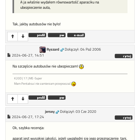
A ja właśnie wydałem równowartość aparaciku na
ubezpieczenie auta,
Tak, jakby autobusów nie było!
Ryszard
Dołączył: 04 Paź 2006
2024-06-27, 14:51
Na szczęście autobusów nie ubezpieczam!
K20D | 17 | ME-Super
Mam Pentaksa i nie zamierzam przepraszać
jersey
Dołączył: 03 Cze 2020
2024-06-27, 17:24
Ok, szybka recenzja:
aparat jest wysokiej jakości, jeżeli uwzględni się jego przeznaczenie: tani,