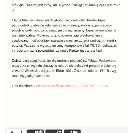
Dźwięki - aparat jest cichy, ale słychać i naciąg i migawkę więc jest miło
;)
Chyba tyle, nic innego mi do głowy nie przychodzi. Bardzo fajne
pstrykadełko, idealne żeby zabrać na imprezę, wakacje, jakiś spacer i
podobne czyli robić to do czego jest przeznaczony. Cena, w mojej opinii
jest adekwatna. Mówimy tutaj o nowym, zaprojektowanym i
zbudowanym od podstaw aparacie z mechanicznymi częściami i niezłą
optyką. Patrząc na wyjściowe ceny kompaktów z lat 70/80 i doliczając
inflację to można powiedzieć, że nowy Pentax jest wręcz tani.
Dobra, parę zdjęć tutaj, resztę możecie obejrzeć na Flikrze. Wstawiałem
wszystko co wyszło chociaż w miarę i nie było zbyt prywatne żeby się
chwalić. Wszystkie zdjęcia to Ektar 100 . Zrobiłem odbitki 13*18 i wg
mnie wyglądają świetnie.
Link do albumu:
https://www.flickr.com/ph...77720318297958/