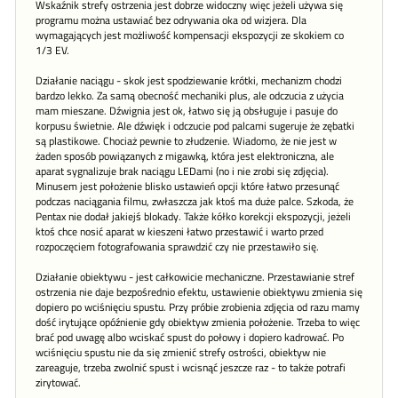
Wskaźnik strefy ostrzenia jest dobrze widoczny więc jeżeli używa się
programu można ustawiać bez odrywania oka od wizjera. Dla
wymagających jest możliwość kompensacji ekspozycji ze skokiem co
1/3 EV.
Działanie naciągu - skok jest spodziewanie krótki, mechanizm chodzi
bardzo lekko. Za samą obecność mechaniki plus, ale odczucia z użycia
mam mieszane. Dźwignia jest ok, łatwo się ją obsługuje i pasuje do
korpusu świetnie. Ale dźwięk i odczucie pod palcami sugeruje że zębatki
są plastikowe. Chociaż pewnie to złudzenie. Wiadomo, że nie jest w
żaden sposób powiązanych z migawką, która jest elektroniczna, ale
aparat sygnalizuje brak naciągu LEDami (no i nie zrobi się zdjęcia).
Minusem jest położenie blisko ustawień opcji które łatwo przesunąć
podczas naciągania filmu, zwłaszcza jak ktoś ma duże palce. Szkoda, że
Pentax nie dodał jakiejś blokady. Także kółko korekcji ekspozycji, jeżeli
ktoś chce nosić aparat w kieszeni łatwo przestawić i warto przed
rozpoczęciem fotografowania sprawdzić czy nie przestawiło się.
Działanie obiektywu - jest całkowicie mechaniczne. Przestawianie stref
ostrzenia nie daje bezpośrednio efektu, ustawienie obiektywu zmienia się
dopiero po wciśnięciu spustu. Przy próbie zrobienia zdjęcia od razu mamy
dość irytujące opóźnienie gdy obiektyw zmienia położenie. Trzeba to więc
brać pod uwagę albo wciskać spust do połowy i dopiero kadrować. Po
wciśnięciu spustu nie da się zmienić strefy ostrości, obiektyw nie
zareaguje, trzeba zwolnić spust i wcisnąć jeszcze raz - to także potrafi
zirytować.