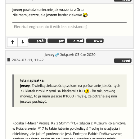
jersey
powiedz koniecznie jak wrażenia z Orto.
Nie mam jeszcze, ale jestem bardzo ciekawy
Electrical engineers do it with less resistance ;)
jersey
Dołączył: 03 Cze 2020
2024-07-11, 11:42
teta napisał/a:
jersey
, Z wielką ciekawością czekam na porównanie jakości tych
72 klatek z rolki z tymi 36 klatkami z K2
. Bo tak, prawdę
mówiąc, to ja mam jeszcze K1000 i myślę, że potrafię się nim
jeszcze posłużyć.
Kodaka T-Maxa? Proszę. K2 z 50mm f/1,4 zdjęcia z Muzeum Kolejnictwa
w Kościerzynie. P17 to takie łażenie po okolicy :) Trochę inne zdjęcia i
obiektywy, ale jakieś porównanie jest. Portrę do Babich Dołów wezmę