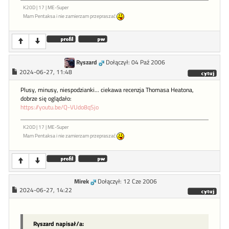
K20D | 17 | ME-Super
Mam Pentaksa i nie zamierzam przepraszać
Ryszard
Dołączył: 04 Paź 2006
2024-06-27, 11:48
Plusy, minusy, niespodzianki... ciekawa recenzja Thomasa Heatona,
dobrze się oglądało:
https://youtu.be/Q-VUdo8qSjo
K20D | 17 | ME-Super
Mam Pentaksa i nie zamierzam przepraszać
Mirek
Dołączył: 12 Cze 2006
2024-06-27, 14:22
Ryszard napisał/a: