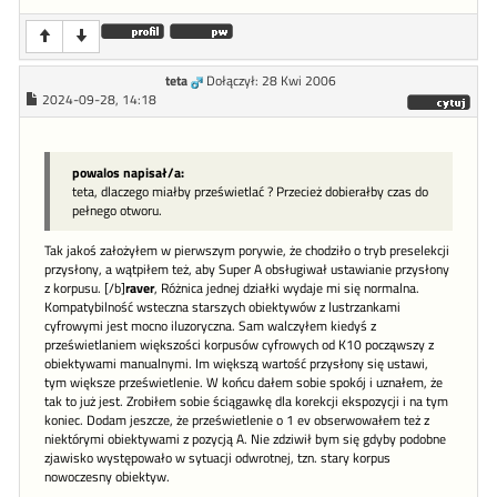
teta
Dołączył: 28 Kwi 2006
2024-09-28, 14:18
powalos napisał/a:
teta, dlaczego miałby prześwietlać ? Przecież dobierałby czas do
pełnego otworu.
Tak jakoś założyłem w pierwszym porywie, że chodziło o tryb preselekcji
przysłony, a wątpiłem też, aby Super A obsługiwał ustawianie przysłony
z korpusu. [/b]
raver
, Różnica jednej działki wydaje mi się normalna.
Kompatybilność wsteczna starszych obiektywów z lustrzankami
cyfrowymi jest mocno iluzoryczna. Sam walczyłem kiedyś z
prześwietlaniem większości korpusów cyfrowych od K10 począwszy z
obiektywami manualnymi. Im większą wartość przysłony się ustawi,
tym większe prześwietlenie. W końcu dałem sobie spokój i uznałem, że
tak to już jest. Zrobiłem sobie ściągawkę dla korekcji ekspozycji i na tym
koniec. Dodam jeszcze, że prześwietlenie o 1 ev obserwowałem też z
niektórymi obiektywami z pozycją A. Nie zdziwił bym się gdyby podobne
zjawisko występowało w sytuacji odwrotnej, tzn. stary korpus
nowoczesny obiektyw.