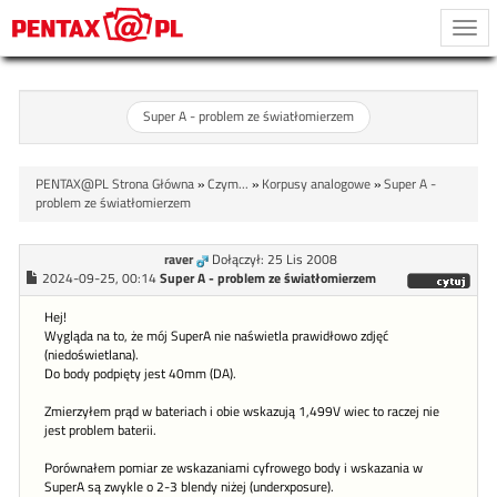
Togg
navi
Super A - problem ze światłomierzem
PENTAX@PL Strona Główna
»
Czym...
»
Korpusy analogowe
»
Super A -
problem ze światłomierzem
raver
Dołączył: 25 Lis 2008
2024-09-25, 00:14
Super A - problem ze światłomierzem
Hej!
Wygląda na to, że mój SuperA nie naświetla prawidłowo zdjęć
(niedoświetlana).
Do body podpięty jest 40mm (DA).
Zmierzyłem prąd w bateriach i obie wskazują 1,499V wiec to raczej nie
jest problem baterii.
Porównałem pomiar ze wskazaniami cyfrowego body i wskazania w
SuperA są zwykle o 2-3 blendy niżej (underxposure).