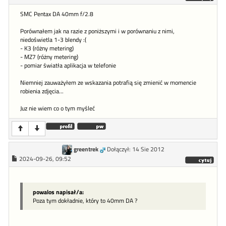
SMC Pentax DA 40mm f/2.8
Porównałem jak na razie z poniższymi i w porównaniu z nimi,
niedoświetla 1-3 blendy :(
- K3 (różny metering)
- MZ7 (różny metering)
- pomiar światła aplikacja w telefonie
Niemniej zauważyłem ze wskazania potrafią się zmienić w momencie
robienia zdjęcia...
Juz nie wiem co o tym myśleć
greentrek
Dołączył: 14 Sie 2012
2024-09-26, 09:52
powalos napisał/a:
Poza tym dokładnie, który to 40mm DA ?