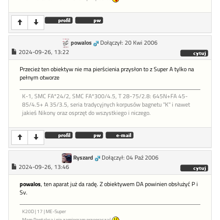
powalos
Dołączył: 20 Kwi 2006
2024-09-26, 13:22
Przecież ten obiektyw nie ma pierścienia przysłon to z Super A tylko na
pełnym otworze
K-1, SMC FA*24/2, SMC FA*300/4.5, T 28-75/2.8: 645N+FA 45-
85/4.5+ A 35/3.5, seria tradycyjnych korpusów bagnetu "K" i nawet
jakieś Nikony oraz osprzęt do wszystkiego i niczego.
Ryszard
Dołączył: 04 Paź 2006
2024-09-26, 13:46
powalos
, ten aparat już da radę. Z obiektywem DA powinien obsłużyć P i
Sv.
K20D | 17 | ME-Super
Mam Pentaksa i nie zamierzam przepraszać