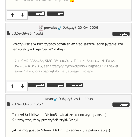
powalos
Dołączył: 20 Kwi 2006
2024-09-26, 15:33
Rzeczywiście w tych trybach powinien działać. Jeszcze jedno pytanie: czy
ten obiektyw kryje "pełną" klatkę ?
K-1, SMC FA*24/2, SMC FA*300/4.5, T 28-75/2.8: 645N+FA 45-
85/4.5+ A 35/3.5, seria tradycyjnych korpusów bagnetu "K" i nawet
jakieś Nikony oraz osprzęt do wszystkiego i niczego.
raver
Dołączył: 25 Lis 2008
2024-09-26, 16:57
To przykład, klisza to Vision3 i widać ze mocno wyciągane.. :(
Słuszny trop, żeby przeczyścić styki. Dzięki!
Jak na mój gust to 40mm 2.8 DA Ltd ładnie kryje pełna klatkę :)