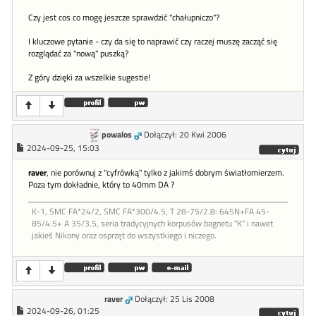
Czy jest cos co mogę jeszcze sprawdzić "chałupniczo"?
I kluczowe pytanie - czy da się to naprawić czy raczej muszę zacząć się
rozglądać za "nową" puszką?
Z góry dzięki za wszelkie sugestie!
powalos
Dołączył: 20 Kwi 2006
2024-09-25, 15:03
raver
, nie porównuj z "cyfrówką" tylko z jakimś dobrym światłomierzem.
Poza tym dokładnie, który to 40mm DA ?
K-1, SMC FA*24/2, SMC FA*300/4.5, T 28-75/2.8: 645N+FA 45-
85/4.5+ A 35/3.5, seria tradycyjnych korpusów bagnetu "K" i nawet
jakieś Nikony oraz osprzęt do wszystkiego i niczego.
raver
Dołączył: 25 Lis 2008
2024-09-26, 01:25