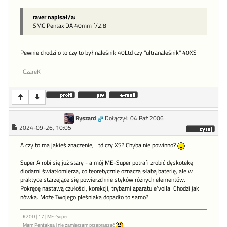
raver napisał/a:
SMC Pentax DA 40mm f/2.8
Pewnie chodzi o to czy to był naleśnik 40Ltd czy "ultranaleśnik" 40XS
CzareK
Ryszard
Dołączył: 04 Paź 2006
2024-09-26, 10:05
A czy to ma jakieś znaczenie, Ltd czy XS? Chyba nie powinno?
Super A robi się już stary - a mój ME-Super potrafi zrobić dyskotekę
diodami światłomierza, co teoretycznie oznacza słabą baterię, ale w
praktyce starzejące się powierzchnie styków różnych elementów.
Pokręcę nastawą czułości, korekcji, trybami aparatu e'voila! Chodzi jak
nówka. Może Twojego pleśniaka dopadło to samo?
K20D | 17 | ME-Super
Mam Pentaksa i nie zamierzam przepraszać