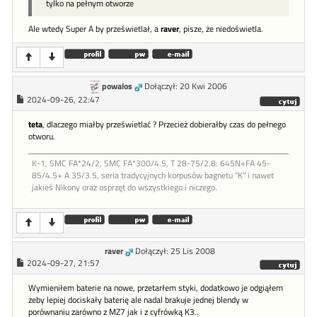
tylko na pełnym otworze
Ale wtedy Super A by prześwietlał, a
raver
, pisze, że niedoświetla.
powalos
Dołączył: 20 Kwi 2006
2024-09-26, 22:47
teta
, dlaczego miałby prześwietlać ? Przecież dobierałby czas do pełnego
otworu.
K-1, SMC FA*24/2, SMC FA*300/4.5, T 28-75/2.8: 645N+FA 45-
85/4.5+ A 35/3.5, seria tradycyjnych korpusów bagnetu "K" i nawet
jakieś Nikony oraz osprzęt do wszystkiego i niczego.
raver
Dołączył: 25 Lis 2008
2024-09-27, 21:57
Wymieniłem baterie na nowe, przetarłem styki, dodatkowo je odgiąłem
żeby lepiej dociskały baterię ale nadal brakuje jednej blendy w
porównaniu zarówno z MZ7 jak i z cyfrówką K3..