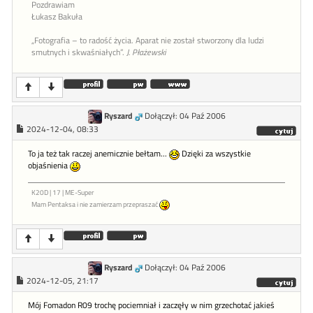
Pozdrawiam
Łukasz Bakuła
„Fotografia – to radość życia. Aparat nie został stworzony dla ludzi
smutnych i skwaśniałych”.
J. Płażewski
Ryszard
Dołączył: 04 Paź 2006
2024-12-04, 08:33
To ja też tak raczej anemicznie bełtam...
Dzięki za wszystkie
objaśnienia
K20D | 17 | ME-Super
Mam Pentaksa i nie zamierzam przepraszać
Ryszard
Dołączył: 04 Paź 2006
2024-12-05, 21:17
Mój Fomadon R09 trochę pociemniał i zaczęły w nim grzechotać jakieś