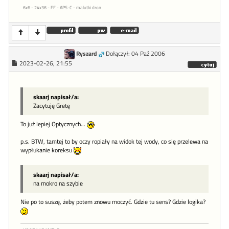
6x6 - 24x36 - FF - APS-C - malutki dron
Ryszard
Dołączył: 04 Paź 2006
2023-02-26, 21:55
skaarj napisał/a:
Zacytuję Gretę
To już lepiej Optycznych...
p.s. BTW, tamtej to by oczy ropiały na widok tej wody, co się przelewa na
wypłukanie koreksu
skaarj napisał/a:
na mokro na szybie
Nie po to suszę, żeby potem znowu moczyć. Gdzie tu sens? Gdzie logika?