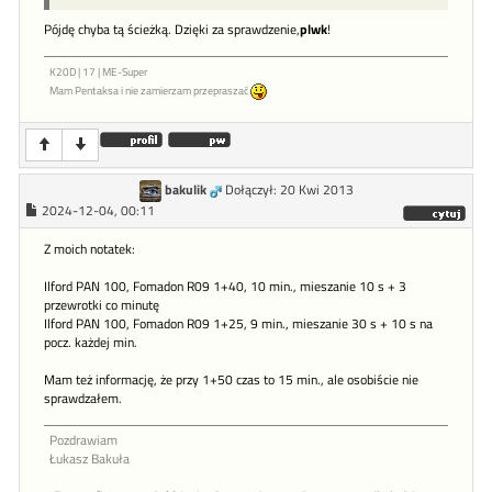
Pójdę chyba tą ścieżką. Dzięki za sprawdzenie,
plwk
!
K20D | 17 | ME-Super
Mam Pentaksa i nie zamierzam przepraszać
bakulik
Dołączył: 20 Kwi 2013
2024-12-04, 00:11
Z moich notatek:
Ilford PAN 100, Fomadon R09 1+40, 10 min., mieszanie 10 s + 3
przewrotki co minutę
Ilford PAN 100, Fomadon R09 1+25, 9 min., mieszanie 30 s + 10 s na
pocz. każdej min.
Mam też informację, że przy 1+50 czas to 15 min., ale osobiście nie
sprawdzałem.
Pozdrawiam
Łukasz Bakuła