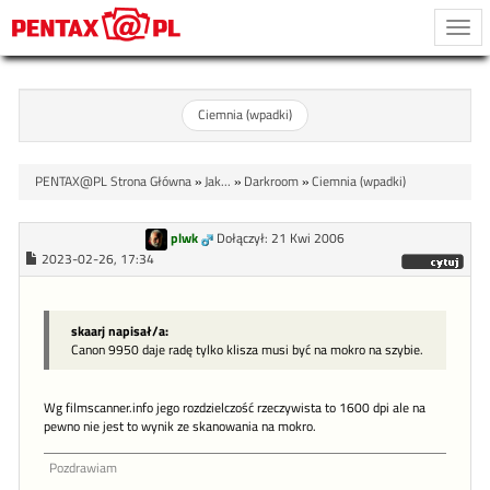
Togg
navi
Ciemnia (wpadki)
PENTAX@PL Strona Główna
»
Jak...
»
Darkroom
»
Ciemnia (wpadki)
plwk
Dołączył: 21 Kwi 2006
2023-02-26, 17:34
skaarj napisał/a:
Canon 9950 daje radę tylko klisza musi być na mokro na szybie.
Wg filmscanner.info jego rozdzielczość rzeczywista to 1600 dpi ale na
pewno nie jest to wynik ze skanowania na mokro.
Pozdrawiam