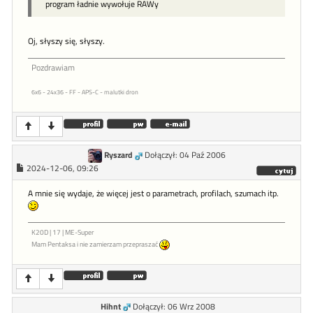
program ładnie wywołuje RAWy
Oj, słyszy się, słyszy.
Pozdrawiam
6x6 - 24x36 - FF - APS-C - malutki dron
Ryszard
Dołączył: 04 Paź 2006
2024-12-06, 09:26
A mnie się wydaje, że więcej jest o parametrach, profilach, szumach itp.
K20D | 17 | ME-Super
Mam Pentaksa i nie zamierzam przepraszać
Hihnt
Dołączył: 06 Wrz 2008