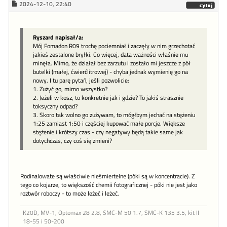
2024-12-10, 22:40
Ryszard napisał/a:
Mój Fomadon R09 trochę pociemniał i zaczęły w nim grzechotać
jakieś zestalone bryłki. Co więcej, data ważności właśnie mu
minęła. Mimo, że działał bez zarzutu i zostało mi jeszcze z pół
butelki (małej, ćwierćlitrowej) - chyba jednak wymienię go na
nowy. I tu parę pytań, jeśli pozwolicie:
1. Zużyć go, mimo wszystko?
2. Jeżeli w kosz, to konkretnie jak i gdzie? To jakiś strasznie
toksyczny odpad?
3. Skoro tak wolno go zużywam, to mógłbym jechać na stężeniu
1:25 zamiast 1:50 i częściej kupować małe porcje. Większe
stężenie i krótszy czas - czy negatywy będą takie same jak
dotychczas, czy coś się zmieni?
Rodinalowate są właściwie nieśmiertelne (póki są w koncentracie). Z
tego co kojarze, to większość chemii fotograficznej - póki nie jest jako
roztwór roboczy - to może leżeć i leżeć.
K20D, MV-1, Optomax 28 2.8, SMC-M 50 1.7, SMC-K 135 3.5, kit II
18-55 i 50-200