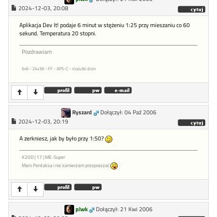
2024-12-03, 20:08
Aplikacja Dev It! podaje 6 minut w stężeniu 1:25 przy mieszaniu co 60
sekund. Temperatura 20 stopni.
Pozdrawiam
6x6 - 24x36 - FF - APS-C - malutki dron
Ryszard
Dołączył: 04 Paź 2006
2024-12-03, 20:19
A zerkniesz, jak by było przy 1:50?
K20D | 17 | ME-Super
Mam Pentaksa i nie zamierzam przepraszać
plwk
Dołączył: 21 Kwi 2006