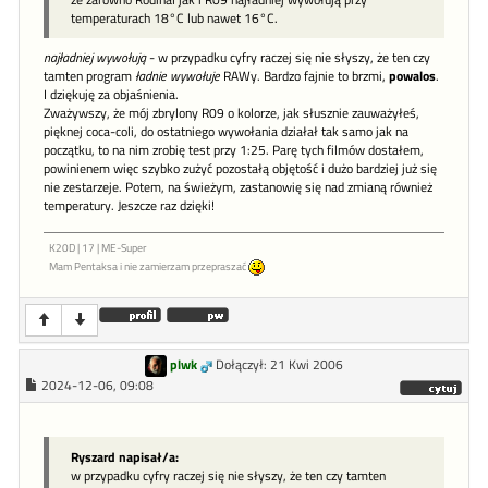
temperaturach 18°C lub nawet 16°C.
najładniej wywołują
- w przypadku cyfry raczej się nie słyszy, że ten czy
tamten program
ładnie wywołuje
RAWy. Bardzo fajnie to brzmi,
powalos
.
I dziękuję za objaśnienia.
Zważywszy, że mój zbrylony R09 o kolorze, jak słusznie zauważyłeś,
pięknej coca-coli, do ostatniego wywołania działał tak samo jak na
początku, to na nim zrobię test przy 1:25. Parę tych filmów dostałem,
powinienem więc szybko zużyć pozostałą objętość i dużo bardziej już się
nie zestarzeje. Potem, na świeżym, zastanowię się nad zmianą również
temperatury. Jeszcze raz dzięki!
K20D | 17 | ME-Super
Mam Pentaksa i nie zamierzam przepraszać
plwk
Dołączył: 21 Kwi 2006
2024-12-06, 09:08
Ryszard napisał/a:
w przypadku cyfry raczej się nie słyszy, że ten czy tamten