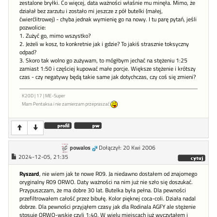
zestalone bryłki. Co więcej, data ważności właśnie mu minęła. Mimo, że
działał bez zarzutu i zostało mi jeszcze z pół butelki (małej,
ćwierćlitrowej) - chyba jednak wymienię go na nowy. I tu parę pytań, jeśli
pozwolicie:
1. Zużyć go, mimo wszystko?
2. Jeżeli w kosz, to konkretnie jak i gdzie? To jakiś strasznie toksyczny
odpad?
3. Skoro tak wolno go zużywam, to mógłbym jechać na stężeniu 1:25
zamiast 1:50 i częściej kupować małe porcje. Większe stężenie i krótszy
czas - czy negatywy będą takie same jak dotychczas, czy coś się zmieni?
K20D | 17 | ME-Super
Mam Pentaksa i nie zamierzam przepraszać
powalos
Dołączył: 20 Kwi 2006
2024-12-05, 21:35
Ryszard
, nie wiem jak te nowe R09. Ja niedawno dostałem od znajomego
oryginalny R09 ORWO. Daty ważności na nim już nie szło się doszukać.
Przypuszczam, że ma dobre 30 lat. Butelka była pełna. Dla pewności
przefiltrowałem całość przez bibułę. Kolor pięknej coca-coli. Działa nadal
dobrze. Dla pewności przyjąłem czasy jak dla Rodinala AGFY ale stężenie
stosuję ORWO-wskie czyli 1:40. W wielu miejscach już wyczytałem i