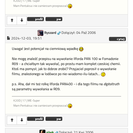
K20D | 17 | ME-Super
Mam Pentaksa i nie zamierzam przepraszać
Ryszard
Dołączył: 04 Paź 2006
2024-12-03, 19:51
Uwaga! Jest potencjał na ciemniową wpadkę
Nie mogę znaleźć przepisu na wywołanie Ilforda PAN 100 w Fomadonie
R09 - a chciałbym tak wywołać, po prostu mam komplet czeskiej chemii.
Ktoś ma pomysł, jak to dobrze zrobić? Przyjaciel poprosił o wywołanie
filmu, znalezionego w lodówce po nie-wiadomo-ilu-latach...
p.s. Aha, dał mi też rolkę Ilforda PAN400 - i dla tego filmu na
digitaltruth
są parametry wywołania w R09.
K20D | 17 | ME-Super
Mam Pentaksa i nie zamierzam przepraszać
plwk
Dołączył: 21 Kwi 2006