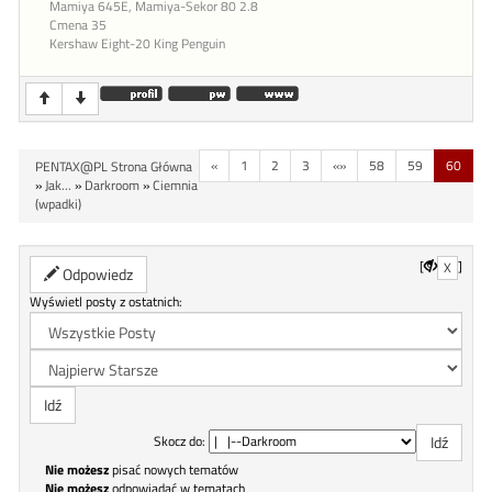
Mamiya 645E, Mamiya-Sekor 80 2.8
Cmena 35
Kershaw Eight-20 King Penguin
«
1
2
3
«»
58
59
60
PENTAX@PL Strona Główna
»
Jak...
»
Darkroom
»
Ciemnia
(wpadki)
[
]
X
Odpowiedz
Wyświetl posty z ostatnich:
Skocz do:
Nie możesz
pisać nowych tematów
Nie możesz
odpowiadać w tematach