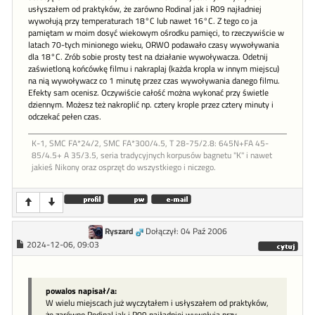
usłyszałem od praktyków, że zarówno Rodinal jak i R09 najładniej
wywołują przy temperaturach 18°C lub nawet 16°C. Z tego co ja
pamiętam w moim dosyć wiekowym ośrodku pamięci, to rzeczywiście w
latach 70-tych minionego wieku, ORWO podawało czasy wywoływania
dla 18°C. Zrób sobie prosty test na działanie wywoływacza. Odetnij
zaświetloną końcówkę filmu i nakraplaj (każda kropla w innym miejscu)
na nią wywoływacz co 1 minutę przez czas wywoływania danego filmu.
Efekty sam ocenisz. Oczywiście całość można wykonać przy świetle
dziennym. Możesz też nakroplić np. cztery krople przez cztery minuty i
odczekać pełen czas.
K-1, SMC FA*24/2, SMC FA*300/4.5, T 28-75/2.8: 645N+FA 45-
85/4.5+ A 35/3.5, seria tradycyjnych korpusów bagnetu "K" i nawet
jakieś Nikony oraz osprzęt do wszystkiego i niczego.
Ryszard
Dołączył: 04 Paź 2006
2024-12-06, 09:03
powalos napisał/a:
W wielu miejscach już wyczytałem i usłyszałem od praktyków,
że zarówno Rodinal jak i R09 najładniej wywołują przy