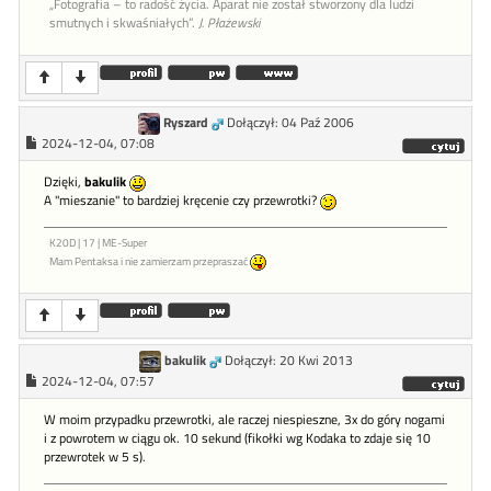
„Fotografia – to radość życia. Aparat nie został stworzony dla ludzi
smutnych i skwaśniałych”.
J. Płażewski
Ryszard
Dołączył: 04 Paź 2006
2024-12-04, 07:08
Dzięki,
bakulik
A "mieszanie" to bardziej kręcenie czy przewrotki?
K20D | 17 | ME-Super
Mam Pentaksa i nie zamierzam przepraszać
bakulik
Dołączył: 20 Kwi 2013
2024-12-04, 07:57
W moim przypadku przewrotki, ale raczej niespieszne, 3x do góry nogami
i z powrotem w ciągu ok. 10 sekund (fikołki wg Kodaka to zdaje się 10
przewrotek w 5 s).