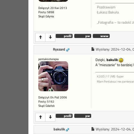
Pozdrawiam
Dołączył: 20 Kwi 2013
Łukasz Bakuła
Posty: 5898
Skąd: Gdynia
„Fotografia – to radość 
Ryszard
Wysłany:
2024-12-04, 
pentaksoterapia
Dzięki,
bakulik
A "mieszanie" to bardziej
K20D | 17 | ME-Super
Mam Pentaksa i nie zamierza
Dołączył: 04 Paź 2006
Posty: 5192
Skąd: Gdańsk
bakulik
Wysłany:
2024-12-04, 