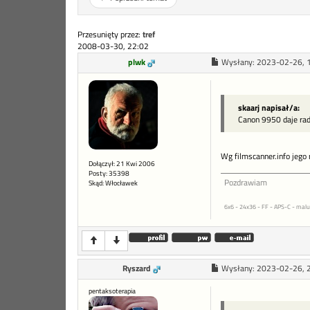
Przesunięty przez:
tref
2008-03-30, 22:02
plwk
Wysłany:
2023-02-26, 
skaarj napisał/a:
Canon 9950 daje radę
Wg filmscanner.info jego 
Dołączył: 21 Kwi 2006
Posty: 35398
Pozdrawiam
Skąd: Włocławek
6x6 - 24x36 - FF - APS-C - malu
Ryszard
Wysłany:
2023-02-26, 
pentaksoterapia