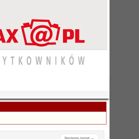
Następny temat
→