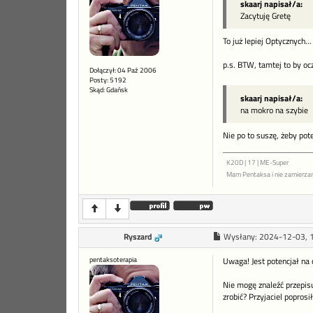
skaarj napisał/a:
Zacytuję Gretę
To już lepiej Optycznych..
p.s. BTW, tamtej to by oc
Dołączył: 04 Paź 2006
Posty: 5192
Skąd: Gdańsk
skaarj napisał/a:
na mokro na szybie
Nie po to suszę, żeby po
K20D | 17 | ME-Super
Mam Pentaksa i nie zamierza
Ryszard
Wysłany:
2024-12-03, 
pentaksoterapia
Uwaga! Jest potencjał n
Nie mogę znaleźć przepis
zrobić? Przyjaciel popros