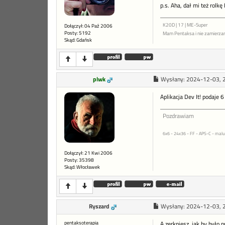
p.s. Aha, dał mi też rolkę
K20D | 17 | ME-Super
Dołączył: 04 Paź 2006
Posty: 5192
Mam Pentaksa i nie zamierza
Skąd: Gdańsk
plwk
Wysłany:
2024-12-03, 
Aplikacja Dev It! podaje 
Pozdrawiam
6x6 - 24x36 - FF - APS-C - malu
Dołączył: 21 Kwi 2006
Posty: 35398
Skąd: Włocławek
Ryszard
Wysłany:
2024-12-03, 
pentaksoterapia
A zerkniesz, jak by było 