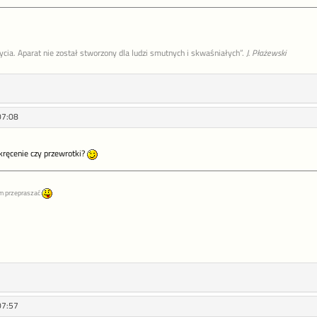
życia. Aparat nie został stworzony dla ludzi smutnych i skwaśniałych”.
J. Płażewski
07:08
 kręcenie czy przewrotki?
m przepraszać
07:57