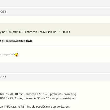
20:36
 na 100, przy 1:50 i mieszaniu co 60 sekund - 13 minut
zięki za sprawdzenie,
plwk
!
m przepraszać
00:11
R09 1+40, 10 min., mieszanie 10 s + 3 przewrotki co minutę
R09 1+25, 9 min., mieszanie 30 s + 10 s na pocz. każdej min.
rzy 1+50 czas to 15 min., ale osobiście nie sprawdzałem.