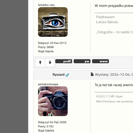
Szkiełko i oko
W moim przypadku przewrot
Pozdrawiam
Łukasz Bakuła
„Fotografia – to radość 
Dołączył: 20 Kwi 2013
Posty: 5898
Skąd: Gdynia
Ryszard
Wysłany:
2024-12-04, 
pentaksoterapia
To ja też tak raczej anemi
K20D | 17 | ME-Super
Mam Pentaksa i nie zamierza
Dołączył: 04 Paź 2006
Posty: 5192
Skąd: Gdańsk