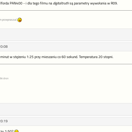
 Ilforda PAN400 - i dla tego filmu na
digitaltruth
są parametry wywołania w R09.
m przepraszać
20:08
6 minut w stężeniu 1:25 przy mieszaniu co 60 sekund. Temperatura 20 stopni.
tki dron
20:19
przy 1:50?