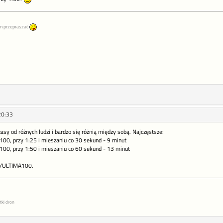
m przepraszać
20:33
sy od różnych ludzi i bardzo się różnią między sobą. Najczęstsze:
00, przy 1:25 i mieszaniu co 30 sekund - 9 minut
00, przy 1:50 i mieszaniu co 60 sekund - 13 minut
0/ULTIMA100.
tki dron