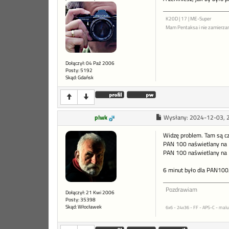
K20D | 17 | ME-Super
Mam Pentaksa i nie zamierza
Dołączył: 04 Paź 2006
Posty: 5192
Skąd: Gdańsk
plwk
Wysłany:
2024-12-03, 
Widzę problem. Tam są cza
PAN 100 naświetlany na 1
PAN 100 naświetlany na 1
6 minut było dla PAN10
Pozdrawiam
Dołączył: 21 Kwi 2006
Posty: 35398
Skąd: Włocławek
6x6 - 24x36 - FF - APS-C - malu