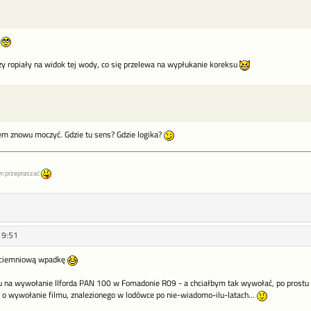
.
zy ropiały na widok tej wody, co się przelewa na wypłukanie koreksu
tem znowu moczyć. Gdzie tu sens? Gdzie logika?
m przepraszać
19:51
a ciemniową wpadkę
u na wywołanie Ilforda PAN 100 w Fomadonie R09 - a chciałbym tak wywołać, po prostu 
ił o wywołanie filmu, znalezionego w lodówce po nie-wiadomo-ilu-latach...