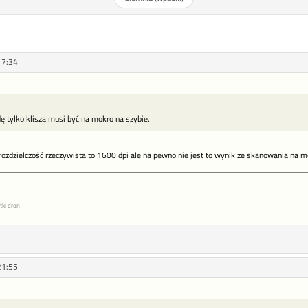
17:34
 tylko klisza musi być na mokro na szybie.
rozdzielczość rzeczywista to 1600 dpi ale na pewno nie jest to wynik ze skanowania na m
tki dron
21:55