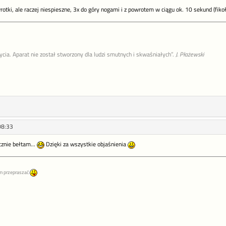
ki, ale raczej niespieszne, 3x do góry nogami i z powrotem w ciągu ok. 10 sekund (fikoł
życia. Aparat nie został stworzony dla ludzi smutnych i skwaśniałych”.
J. Płażewski
08:33
cznie bełtam...
Dzięki za wszystkie objaśnienia
m przepraszać