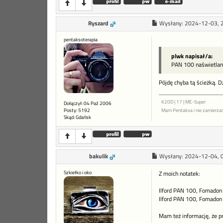
Ryszard
Wysłany:
2024-12-03, 
pentaksoterapia
plwk napisał/a:
PAN 100 naświetlany
Pójdę chyba tą ścieżką. D
K20D | 17 | ME-Super
Dołączył: 04 Paź 2006
Posty: 5192
Mam Pentaksa i nie zamierza
Skąd: Gdańsk
bakulik
Wysłany:
2024-12-04, 
Szkiełko i oko
Z moich notatek:
Ilford PAN 100, Fomadon 
Ilford PAN 100, Fomadon 
Mam też informację, że p