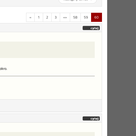
«
1
2
3
«»
58
59
60
okro.