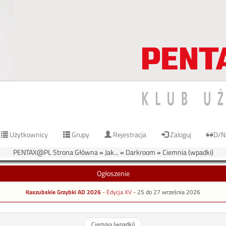
Użytkownicy
Grupy
Rejestracja
Zaloguj
D/N
PENTAX@PL Strona Główna
»
Jak...
»
Darkroom
»
Ciemnia (wpadki)
Ogłoszenie
Kaszubskie Grzybki AD 2026
- Edycja XV -
25 do 27 września 2026
Ciemnia (wpadki)