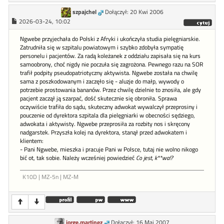
szpajchel
Dołączył: 20 Kwi 2006
2026-03-24, 10:02
Ngwebe przyjechała do Polski z Afryki i ukończyła studia pielęgniarskie.
Zatrudniła się w szpitalu powiatowym i szybko zdobyła sympatię
personelu i pacjentów. Za radą koleżanek z oddziału zapisała się na kurs
samoobrony, choć nigdy nie poczuła się zagrożona. Pewnego razu na SOR
trafił podpity pseudopatriotyczny aktywista. Ngwebe została na chwilę
sama z poszkodowanym i zaczęło się - aluzje do małp, wywody o
potrzebie prostowania bananów. Przez chwilę dzielnie to znosiła, ale gdy
pacjent zaczął ją szarpać, dość skutecznie się obroniła. Sprawa
oczywiście trafiła do sądu, skuteczny adwokat wywalczył przeprosiny i
pouczenie od dyrektora szpitala dla pielęgniarki w obecności sędziego,
adwokata i aktywisty. Ngwebe przeprosiła za rozbity nos i skręcony
nadgarstek. Przyszła kolej na dyrektora, stanął przed adwokatem i
klientem:
- Pani Ngwebe, mieszka i pracuje Pani w Polsce, tutaj nie wolno nikogo
bić ot, tak sobie. Należy wcześniej powiedzieć
Co jest, k**wa!?
K10D | MZ-5n | MZ-M
jorge.martinez
Dołączył: 16 Maj 2007