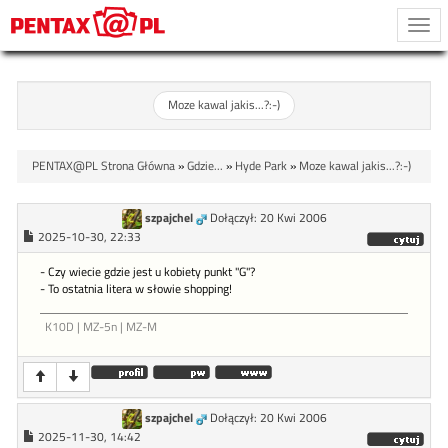
Togg
navi
Moze kawal jakis...?:-)
PENTAX@PL Strona Główna
»
Gdzie...
»
Hyde Park
»
Moze kawal jakis...?:-)
szpajchel
Dołączył: 20 Kwi 2006
2025-10-30, 22:33
- Czy wiecie gdzie jest u kobiety punkt "G"?
- To ostatnia litera w słowie shopping!
K10D | MZ-5n | MZ-M
szpajchel
Dołączył: 20 Kwi 2006
2025-11-30, 14:42