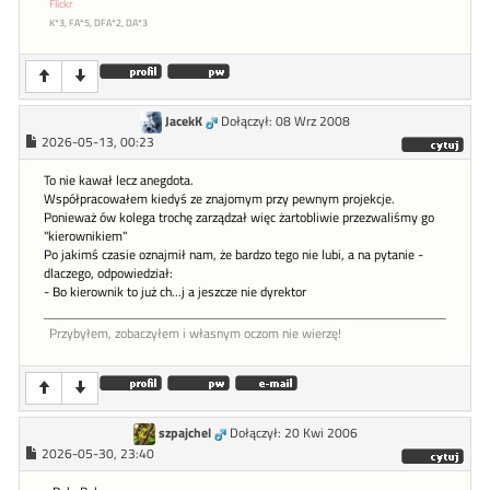
Flickr
K*3, FA*5, DFA*2, DA*3
JacekK
Dołączył: 08 Wrz 2008
2026-05-13, 00:23
To nie kawał lecz anegdota.
Współpracowałem kiedyś ze znajomym przy pewnym projekcje.
Ponieważ ów kolega trochę zarządzał więc żartobliwie przezwaliśmy go
"kierownikiem"
Po jakimś czasie oznajmił nam, że bardzo tego nie lubi, a na pytanie -
dlaczego, odpowiedział:
- Bo kierownik to już ch...j a jeszcze nie dyrektor
Przybyłem, zobaczyłem i własnym oczom nie wierzę!
szpajchel
Dołączył: 20 Kwi 2006
2026-05-30, 23:40