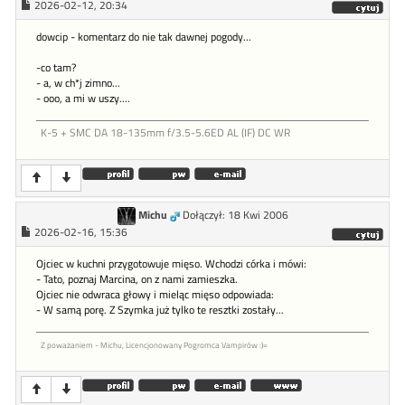
2026-02-12, 20:34
dowcip - komentarz do nie tak dawnej pogody...
-co tam?
- a, w ch*j zimno...
- ooo, a mi w uszy....
K-5 + SMC DA 18-135mm f/3.5-5.6ED AL (IF) DC WR
Michu
Dołączył: 18 Kwi 2006
2026-02-16, 15:36
Ojciec w kuchni przygotowuje mięso. Wchodzi córka i mówi:
- Tato, poznaj Marcina, on z nami zamieszka.
Ojciec nie odwraca głowy i mieląc mięso odpowiada:
- W samą porę. Z Szymka już tylko te resztki zostały...
Z poważaniem - Michu, Licencjonowany Pogromca Vampirów :)=