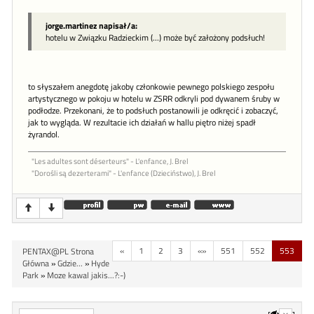
jorge.martinez napisał/a:
hotelu w Związku Radzieckim (...) może być założony podsłuch!
to słyszałem anegdotę jakoby członkowie pewnego polskiego zespołu
artystycznego w pokoju w hotelu w ZSRR odkryli pod dywanem śruby w
podłodze. Przekonani, że to podsłuch postanowili je odkręcić i zobaczyć,
jak to wygląda. W rezultacie ich działań w hallu piętro niżej spadł
żyrandol.
"Les adultes sont déserteurs" - L'enfance, J. Brel
"Dorośli są dezerterami" - L'enfance (Dzieciństwo), J. Brel
«
1
2
3
«»
551
552
553
PENTAX@PL Strona
Główna
»
Gdzie...
»
Hyde
Park
»
Moze kawal jakis...?:-)