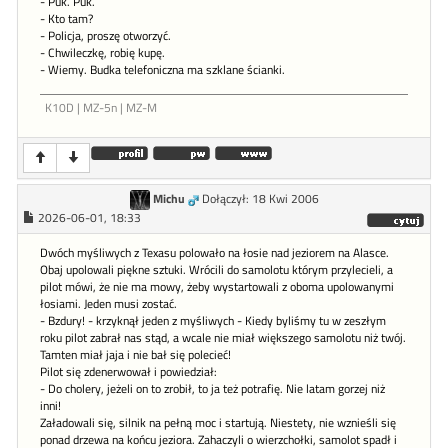
- Puk. Puk.
- Kto tam?
- Policja, proszę otworzyć.
- Chwileczkę, robię kupę.
- Wiemy. Budka telefoniczna ma szklane ścianki.
K10D | MZ-5n | MZ-M
Michu
Dołączył: 18 Kwi 2006
2026-06-01, 18:33
Dwóch myśliwych z Texasu polowało na łosie nad jeziorem na Alasce.
Obaj upolowali piękne sztuki. Wrócili do samolotu którym przylecieli, a
pilot mówi, że nie ma mowy, żeby wystartowali z oboma upolowanymi
łosiami. Jeden musi zostać.
- Bzdury! - krzyknął jeden z myśliwych - Kiedy byliśmy tu w zeszłym
roku pilot zabrał nas stąd, a wcale nie miał większego samolotu niż twój.
Tamten miał jaja i nie bał się polecieć!
Pilot się zdenerwował i powiedział:
- Do cholery, jeżeli on to zrobił, to ja też potrafię. Nie latam gorzej niż
inni!
Załadowali się, silnik na pełną moc i startują. Niestety, nie wznieśli się
ponad drzewa na końcu jeziora. Zahaczyli o wierzchołki, samolot spadł i