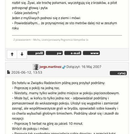
rozbił się. Żywi, ale trochę połamani, wyczołgują się z krzaków, a pilot
potrząsnął głową i pyta:
- Gdzie jesteśmy?
Jeden z myśliwych podnosi się z ziemi i mówi:
- Powiedziałbym... że przynajmniej ze sto metrów dalej niż w zeszłym
roku
Z poważaniem - Michu, Licencjonowany Pogromca Vampirów :)=
jorge.martinez
Dołączył: 16 Maj 2007
2026-06-12, 13:53
Do hotelu w Związku Radzieckim późną porą przybył podróżny:
- Poproszę o pokój na jedną noc.
- Niestety, mamy tylko wolne jedno miejsce w pokoju pięcioosobowym.
- Może być, w końcu to tylko jedna noc - odpowiedział podróżny i
pomaszerował do wskazanego pokoju. Ułożył się wygodnie i zamierzał
zasnąć, ale współtowarzysze grali w brydża, opowiadali sobie kawały i
co chwila wybuchali głośnym śmiechem. Podróżny ubrał się i zszedł do
recepcji:
- Poproszę 5 herbat na górę za jakieś 10 minut.
Wrócił do pokoju i mówi:
- Panowie tak swobodnie opowiadacie sobie dowcipy, a przecież tutaj