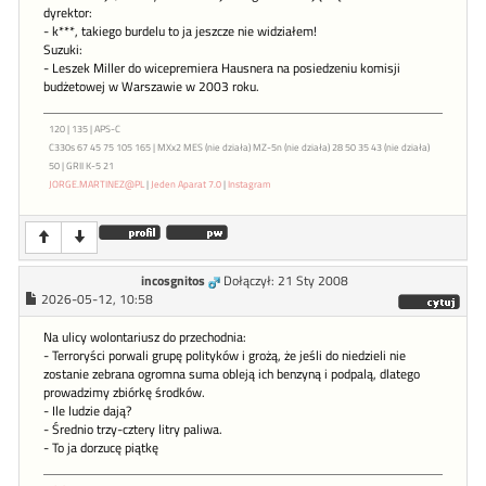
dyrektor:
- k***, takiego burdelu to ja jeszcze nie widziałem!
Suzuki:
- Leszek Miller do wicepremiera Hausnera na posiedzeniu komisji
budżetowej w Warszawie w 2003 roku.
120 | 135 | APS-C
C330s 67 45 75 105 165 | MXx2 MES (nie działa) MZ-5n (nie działa) 28 50 35 43 (nie działa)
50 | GRII K-5 21
JORGE.MARTINEZ@PL
|
Jeden Aparat 7.0
|
Instagram
incosgnitos
Dołączył: 21 Sty 2008
2026-05-12, 10:58
Na ulicy wolontariusz do przechodnia:
- Terroryści porwali grupę polityków i grożą, że jeśli do niedzieli nie
zostanie zebrana ogromna suma obleją ich benzyną i podpalą, dlatego
prowadzimy zbiórkę środków.
- Ile ludzie dają?
- Średnio trzy-cztery litry paliwa.
- To ja dorzucę piątkę