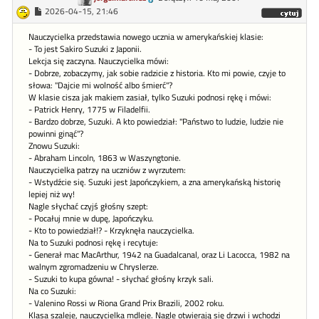
2026-04-15, 21:46
Nauczycielka przedstawia nowego ucznia w amerykańskiej klasie:
- To jest Sakiro Suzuki z Japonii.
Lekcja się zaczyna. Nauczycielka mówi:
- Dobrze, zobaczymy, jak sobie radzicie z historia. Kto mi powie, czyje to
słowa: "Dajcie mi wolność albo śmierć"?
W klasie cisza jak makiem zasiał, tylko Suzuki podnosi rękę i mówi:
- Patrick Henry, 1775 w Filadelfii.
- Bardzo dobrze, Suzuki. A kto powiedział: "Państwo to ludzie, ludzie nie
powinni ginąć"?
Znowu Suzuki:
- Abraham Lincoln, 1863 w Waszyngtonie.
Nauczycielka patrzy na uczniów z wyrzutem:
- Wstydźcie się. Suzuki jest Japończykiem, a zna amerykańską historię
lepiej niż wy!
Nagle słychać czyjś głośny szept:
- Pocałuj mnie w dupę, Japończyku.
- Kto to powiedział!? - Krzyknęła nauczycielka.
Na to Suzuki podnosi rękę i recytuje:
- Generał mac MacArthur, 1942 na Guadalcanal, oraz Li Lacocca, 1982 na
walnym zgromadzeniu w Chryslerze.
- Suzuki to kupa gówna! - słychać głośny krzyk sali.
Na co Suzuki:
- Valenino Rossi w Riona Grand Prix Brazili, 2002 roku.
Klasa szaleje, nauczycielka mdleje. Nagle otwierają się drzwi i wchodzi