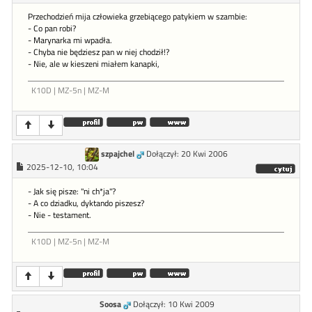
Przechodzień mija człowieka grzebiącego patykiem w szambie:
- Co pan robi?
- Marynarka mi wpadła.
- Chyba nie będziesz pan w niej chodził!?
- Nie, ale w kieszeni miałem kanapki,
K10D | MZ-5n | MZ-M
szpajchel
Dołączył: 20 Kwi 2006
2025-12-10, 10:04
- Jak się pisze: "ni ch*ja"?
- A co dziadku, dyktando piszesz?
- Nie - testament.
K10D | MZ-5n | MZ-M
Soosa
Dołączył: 10 Kwi 2009