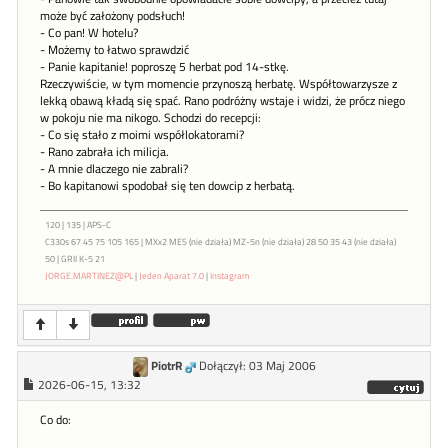
może być założony podsłuch!
- Co pan! W hotelu?
- Możemy to łatwo sprawdzić
- Panie kapitanie! poproszę 5 herbat pod 14-stkę.
Rzeczywiście, w tym momencie przynoszą herbatę. Współtowarzysze z
lekką obawą kładą się spać. Rano podróżny wstaje i widzi, że prócz niego
w pokoju nie ma nikogo. Schodzi do recepcji:
- Co się stało z moimi współlokatorami?
- Rano zabrała ich milicja.
- A mnie dlaczego nie zabrali?
- Bo kapitanowi spodobał się ten dowcip z herbatą.
120 | 135 | APS-C
C330s 67 45 75 105 165 | MXx2 MES (nie działa) MZ-5n (nie działa) 28 50 35 43 (nie działa)
50 | GRII K-5 21
JORGE.MARTINEZ@PL
|
Jeden Aparat 7.0
|
Instagram
PiotrR
Dołączył: 03 Maj 2006
2026-06-15, 13:32
Co do: