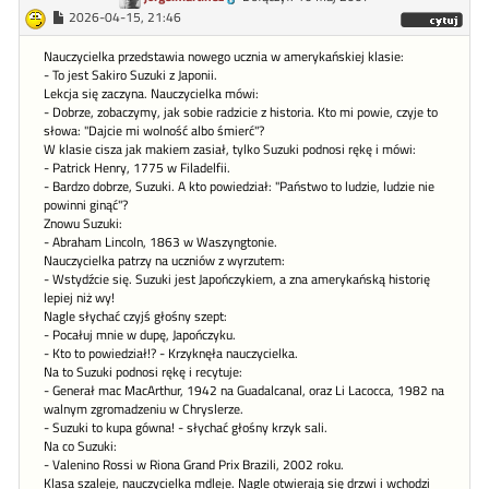
2026-04-15, 21:46
Nauczycielka przedstawia nowego ucznia w amerykańskiej klasie:
- To jest Sakiro Suzuki z Japonii.
Lekcja się zaczyna. Nauczycielka mówi:
- Dobrze, zobaczymy, jak sobie radzicie z historia. Kto mi powie, czyje to
słowa: "Dajcie mi wolność albo śmierć"?
W klasie cisza jak makiem zasiał, tylko Suzuki podnosi rękę i mówi:
- Patrick Henry, 1775 w Filadelfii.
- Bardzo dobrze, Suzuki. A kto powiedział: "Państwo to ludzie, ludzie nie
powinni ginąć"?
Znowu Suzuki:
- Abraham Lincoln, 1863 w Waszyngtonie.
Nauczycielka patrzy na uczniów z wyrzutem:
- Wstydźcie się. Suzuki jest Japończykiem, a zna amerykańską historię
lepiej niż wy!
Nagle słychać czyjś głośny szept:
- Pocałuj mnie w dupę, Japończyku.
- Kto to powiedział!? - Krzyknęła nauczycielka.
Na to Suzuki podnosi rękę i recytuje:
- Generał mac MacArthur, 1942 na Guadalcanal, oraz Li Lacocca, 1982 na
walnym zgromadzeniu w Chryslerze.
- Suzuki to kupa gówna! - słychać głośny krzyk sali.
Na co Suzuki:
- Valenino Rossi w Riona Grand Prix Brazili, 2002 roku.
Klasa szaleje, nauczycielka mdleje. Nagle otwierają się drzwi i wchodzi