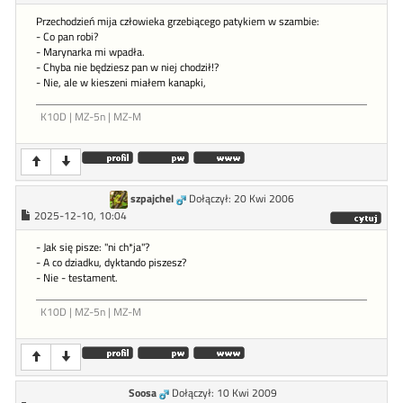
Przechodzień mija człowieka grzebiącego patykiem w szambie:
- Co pan robi?
- Marynarka mi wpadła.
- Chyba nie będziesz pan w niej chodził!?
- Nie, ale w kieszeni miałem kanapki,
K10D | MZ-5n | MZ-M
szpajchel
Dołączył: 20 Kwi 2006
2025-12-10, 10:04
- Jak się pisze: "ni ch*ja"?
- A co dziadku, dyktando piszesz?
- Nie - testament.
K10D | MZ-5n | MZ-M
Soosa
Dołączył: 10 Kwi 2009