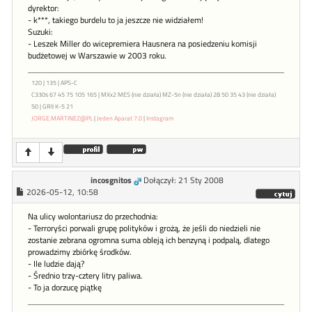
dyrektor:
- k***, takiego burdelu to ja jeszcze nie widziałem!
Suzuki:
- Leszek Miller do wicepremiera Hausnera na posiedzeniu komisji
budżetowej w Warszawie w 2003 roku.
120 | 135 | APS-C
C330s 67 45 75 105 165 | MXx2 MES (nie działa) MZ-5n (nie działa) 28 50 35 43 (nie działa)
50 | GRII K-5 21
JORGE.MARTINEZ@PL
|
Jeden Aparat 7.0
|
Instagram
incosgnitos
Dołączył: 21 Sty 2008
2026-05-12, 10:58
Na ulicy wolontariusz do przechodnia:
- Terroryści porwali grupę polityków i grożą, że jeśli do niedzieli nie
zostanie zebrana ogromna suma obleją ich benzyną i podpalą, dlatego
prowadzimy zbiórkę środków.
- Ile ludzie dają?
- Średnio trzy-cztery litry paliwa.
- To ja dorzucę piątkę