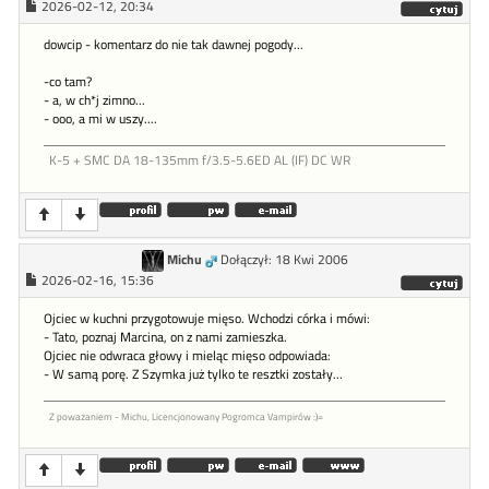
2026-02-12, 20:34
dowcip - komentarz do nie tak dawnej pogody...
-co tam?
- a, w ch*j zimno...
- ooo, a mi w uszy....
K-5 + SMC DA 18-135mm f/3.5-5.6ED AL (IF) DC WR
Michu
Dołączył: 18 Kwi 2006
2026-02-16, 15:36
Ojciec w kuchni przygotowuje mięso. Wchodzi córka i mówi:
- Tato, poznaj Marcina, on z nami zamieszka.
Ojciec nie odwraca głowy i mieląc mięso odpowiada:
- W samą porę. Z Szymka już tylko te resztki zostały...
Z poważaniem - Michu, Licencjonowany Pogromca Vampirów :)=