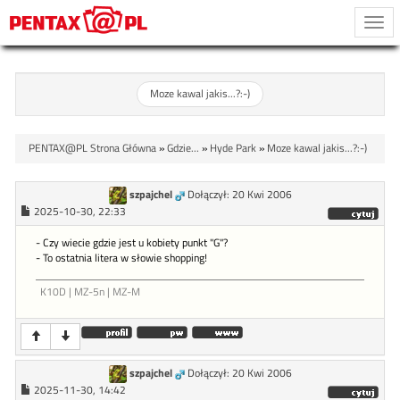
Togg
navi
Moze kawal jakis...?:-)
PENTAX@PL Strona Główna
»
Gdzie...
»
Hyde Park
»
Moze kawal jakis...?:-)
szpajchel
Dołączył: 20 Kwi 2006
2025-10-30, 22:33
- Czy wiecie gdzie jest u kobiety punkt "G"?
- To ostatnia litera w słowie shopping!
K10D | MZ-5n | MZ-M
szpajchel
Dołączył: 20 Kwi 2006
2025-11-30, 14:42