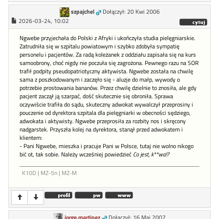
szpajchel
Dołączył: 20 Kwi 2006
2026-03-24, 10:02
Ngwebe przyjechała do Polski z Afryki i ukończyła studia pielęgniarskie.
Zatrudniła się w szpitalu powiatowym i szybko zdobyła sympatię
personelu i pacjentów. Za radą koleżanek z oddziału zapisała się na kurs
samoobrony, choć nigdy nie poczuła się zagrożona. Pewnego razu na SOR
trafił podpity pseudopatriotyczny aktywista. Ngwebe została na chwilę
sama z poszkodowanym i zaczęło się - aluzje do małp, wywody o
potrzebie prostowania bananów. Przez chwilę dzielnie to znosiła, ale gdy
pacjent zaczął ją szarpać, dość skutecznie się obroniła. Sprawa
oczywiście trafiła do sądu, skuteczny adwokat wywalczył przeprosiny i
pouczenie od dyrektora szpitala dla pielęgniarki w obecności sędziego,
adwokata i aktywisty. Ngwebe przeprosiła za rozbity nos i skręcony
nadgarstek. Przyszła kolej na dyrektora, stanął przed adwokatem i
klientem:
- Pani Ngwebe, mieszka i pracuje Pani w Polsce, tutaj nie wolno nikogo
bić ot, tak sobie. Należy wcześniej powiedzieć
Co jest, k**wa!?
K10D | MZ-5n | MZ-M
jorge.martinez
Dołączył: 16 Maj 2007