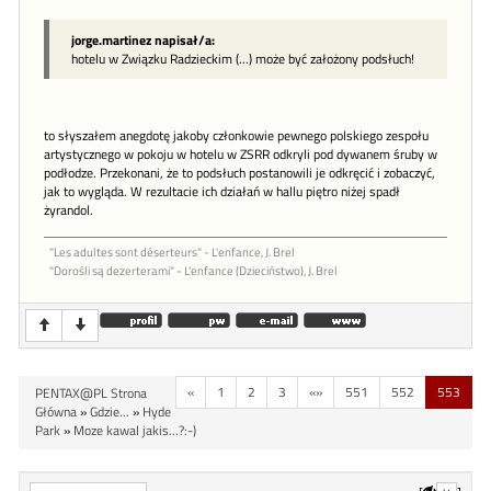
jorge.martinez napisał/a:
hotelu w Związku Radzieckim (...) może być założony podsłuch!
to słyszałem anegdotę jakoby członkowie pewnego polskiego zespołu
artystycznego w pokoju w hotelu w ZSRR odkryli pod dywanem śruby w
podłodze. Przekonani, że to podsłuch postanowili je odkręcić i zobaczyć,
jak to wygląda. W rezultacie ich działań w hallu piętro niżej spadł
żyrandol.
"Les adultes sont déserteurs" - L'enfance, J. Brel
"Dorośli są dezerterami" - L'enfance (Dzieciństwo), J. Brel
«
1
2
3
«»
551
552
553
PENTAX@PL Strona
Główna
»
Gdzie...
»
Hyde
Park
»
Moze kawal jakis...?:-)