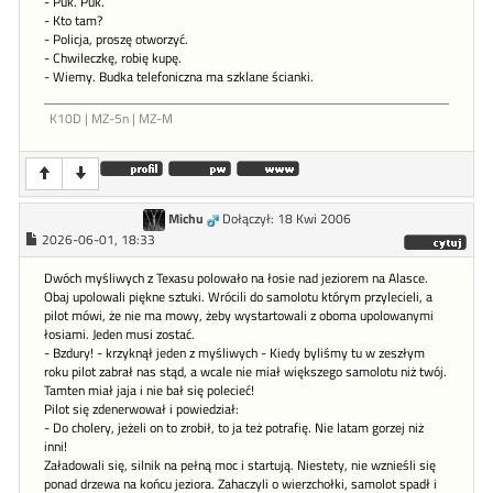
- Puk. Puk.
- Kto tam?
- Policja, proszę otworzyć.
- Chwileczkę, robię kupę.
- Wiemy. Budka telefoniczna ma szklane ścianki.
K10D | MZ-5n | MZ-M
Michu
Dołączył: 18 Kwi 2006
2026-06-01, 18:33
Dwóch myśliwych z Texasu polowało na łosie nad jeziorem na Alasce.
Obaj upolowali piękne sztuki. Wrócili do samolotu którym przylecieli, a
pilot mówi, że nie ma mowy, żeby wystartowali z oboma upolowanymi
łosiami. Jeden musi zostać.
- Bzdury! - krzyknął jeden z myśliwych - Kiedy byliśmy tu w zeszłym
roku pilot zabrał nas stąd, a wcale nie miał większego samolotu niż twój.
Tamten miał jaja i nie bał się polecieć!
Pilot się zdenerwował i powiedział:
- Do cholery, jeżeli on to zrobił, to ja też potrafię. Nie latam gorzej niż
inni!
Załadowali się, silnik na pełną moc i startują. Niestety, nie wznieśli się
ponad drzewa na końcu jeziora. Zahaczyli o wierzchołki, samolot spadł i