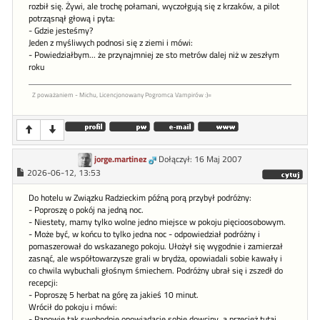
rozbił się. Żywi, ale trochę połamani, wyczołgują się z krzaków, a pilot
potrząsnął głową i pyta:
- Gdzie jesteśmy?
Jeden z myśliwych podnosi się z ziemi i mówi:
- Powiedziałbym... że przynajmniej ze sto metrów dalej niż w zeszłym
roku
Z poważaniem - Michu, Licencjonowany Pogromca Vampirów :)=
jorge.martinez
Dołączył: 16 Maj 2007
2026-06-12, 13:53
Do hotelu w Związku Radzieckim późną porą przybył podróżny:
- Poproszę o pokój na jedną noc.
- Niestety, mamy tylko wolne jedno miejsce w pokoju pięcioosobowym.
- Może być, w końcu to tylko jedna noc - odpowiedział podróżny i
pomaszerował do wskazanego pokoju. Ułożył się wygodnie i zamierzał
zasnąć, ale współtowarzysze grali w brydża, opowiadali sobie kawały i
co chwila wybuchali głośnym śmiechem. Podróżny ubrał się i zszedł do
recepcji:
- Poproszę 5 herbat na górę za jakieś 10 minut.
Wrócił do pokoju i mówi:
- Panowie tak swobodnie opowiadacie sobie dowcipy, a przecież tutaj