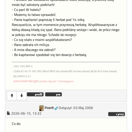
może być założony podsłuch!
- Co pan! W hotelu?
- Możemy to łatwo sprawdzić
- Panie kapitanie! poproszę 5 herbat pod 14-stkę.
Rzeczywiście, w tym momencie przynoszą herbatę. Współtowarzysze z
lekką obawą kładą się spać. Rano podróżny wstaje i widzi, że prócz niego
w pokoju nie ma nikogo. Schodzi do recepcji:
- Co się stało z moimi współlokatorami?
- Rano zabrała ich milicja.
- A mnie dlaczego nie zabrali?
- Bo kapitanowi spodobał się ten dowcip z herbatą.
120 | 135 | APS-C
C330s 67 45 75 105 165 | MXx2 MES (nie działa) MZ-5n (nie działa) 28 50 35 43 (nie działa)
50 | GRII K-5 21
JORGE.MARTINEZ@PL
|
Jeden Aparat 7.0
|
Instagram
PiotrR
Dołączył: 03 Maj 2006
2026-06-15, 13:32
Co do: