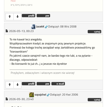
Flickr
K*3, FA*5, DFA*2, DA*3
JacekK
Dołączył: 08 Wrz 2008
2026-05-13, 00:23
To nie kawał lecz anegdota.
Współpracowałem kiedyś ze znajomym przy pewnym projekcje.
Ponieważ ów kolega trochę zarządzał więc żartobliwie przezwaliśmy go
"kierownikiem"
Po jakimś czasie oznajmił nam, że bardzo tego nie lubi, a na pytanie -
dlaczego, odpowiedział:
- Bo kierownik to już ch...j a jeszcze nie dyrektor
Przybyłem, zobaczyłem i własnym oczom nie wierzę!
szpajchel
Dołączył: 20 Kwi 2006
2026-05-30, 23:40