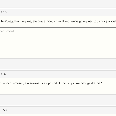
21:16
 też) Seagull-a. Luzy ma, ale działa. Gdybym miał codziennie go używać to bym się wście
den limited
21:32
odziennych zmagań, a wsciekasz się z powodu luzów, czy insze hitoryje drażnią?
19:58