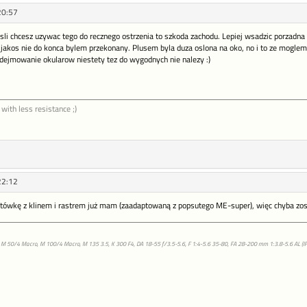
20:57
sli chcesz uzywac tego do recznego ostrzenia to szkoda zachodu. Lepiej wsadzic porzadn
e jakos nie do konca bylem przekonany. Plusem byla duza oslona na oko, no i to ze moglem
e zdejmowanie okularow niestety tez do wygodnych nie nalezy :)
 with less resistance ;)
22:12
atówkę z klinem i rastrem już mam (zaadaptowaną z popsutego ME-super), więc chyba zos
 M 50/4 Macro, M 100/4 Macro, M 135 3.5, K 300 F4, DA 18-55 f/3.5-5.6, F 1:4-5.6 35-80, FA 28-200 mm 1:3.8-5.6 AL (IF