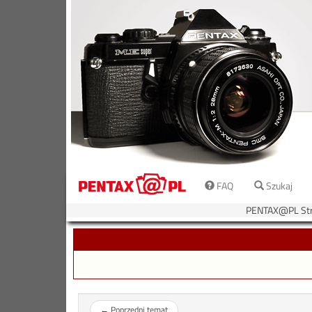
FAQ
Szukaj
PENTAX@PL Str
←
Poprzedni temat