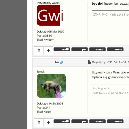
Przyczajony wariat
bydziol
, luzów, bo reszta
ZX-7, K-5, Kadyszka i je
Dołączył: 05 Mar 2007
Posty: 3850
Skąd: Kwidzyn
tm
Wysłany:
2017-01-28, 
Tomek
Używał ktoś z Was taki 
Opłaca się go kupować? M
k-r, Program A
SMC Pentax:
M 28 2.8, M 40 2.8,
Dołączył: 14 Sie 2006
Posty: 244
Skąd: Kielce