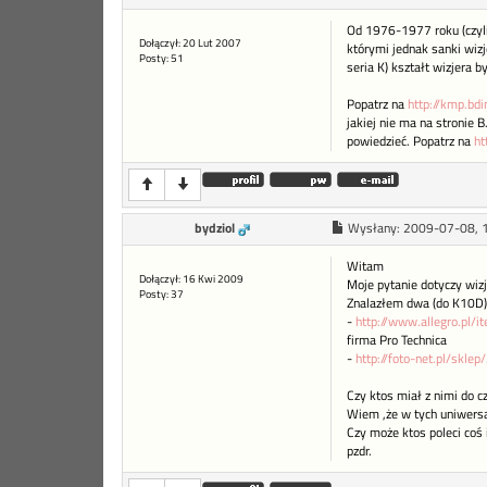
Od 1976-1977 roku (czyli
Dołączył: 20 Lut 2007
którymi jednak sanki wizj
Posty: 51
seria K) kształt wizjera 
Popatrz na
http://kmp.bdi
jakiej nie ma na stronie
powiedzieć. Popatrz na
ht
bydziol
Wysłany:
2009-07-08, 
Witam
Dołączył: 16 Kwi 2009
Moje pytanie dotyczy wiz
Posty: 37
Znalazłem dwa (do K10D)
-
http://www.allegro.pl/it
firma Pro Technica
-
http://foto-net.pl/sklep
Czy ktos miał z nimi do c
Wiem ,że w tych uniwersal
Czy może ktos poleci coś i
pzdr.