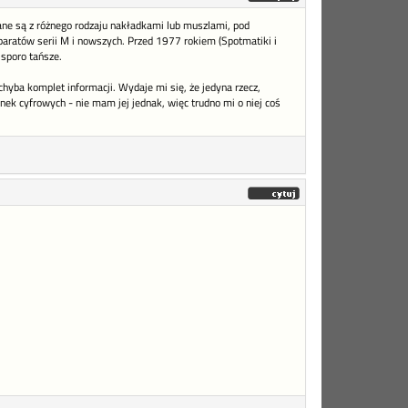
ane są z różnego rodzaju nakładkami lub muszlami, pod
paratów serii M i nowszych. Przed 1977 rokiem (Spotmatiki i
 sporo tańsze.
chyba komplet informacji. Wydaje mi się, że jedyna rzecz,
ek cyfrowych - nie mam jej jednak, więc trudno mi o niej coś