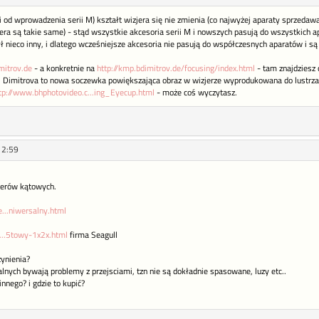
 od wprowadzenia serii M) kształt wizjera się nie zmienia (co najwyżej aparaty sprzedaw
era są takie same) - stąd wszystkie akcesoria serii M i nowszych pasują do wszystkich a
był nieco inny, i dlatego wcześniejsze akcesoria nie pasują do współczesnych aparatów i są
mitrov.de
- a konkretnie na
http://kmp.bdimitrov.de/focusing/index.html
- tam znajdziesz 
 B. Dimitrova to nowa soczewka powiększająca obraz w wizjerze wyprodukowana do lustrzan
tp://www.bhphotovideo.c...ing_Eyecup.html
- może coś wyczytasz.
12:59
jerów kątowych.
e...niwersalny.html
/...5towy-1x2x.html
firma Seagull
zynienia?
nych bywają problemy z przejsciami, tzn nie są dokładnie spasowane, luzy etc..
nnego? i gdzie to kupić?