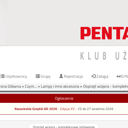
Użytkownicy
Grupy
Rejestracja
Zaloguj
D/N
ona Główna
»
Czym...
»
Lampy i inne akcesoria
»
Osprzęt wizjera - komple
Ogłoszenie
Kaszubskie Grzybki AD 2026
- Edycja XV -
25 do 27 września 2026
Osprzęt wizjera - kompleksowe omówienie