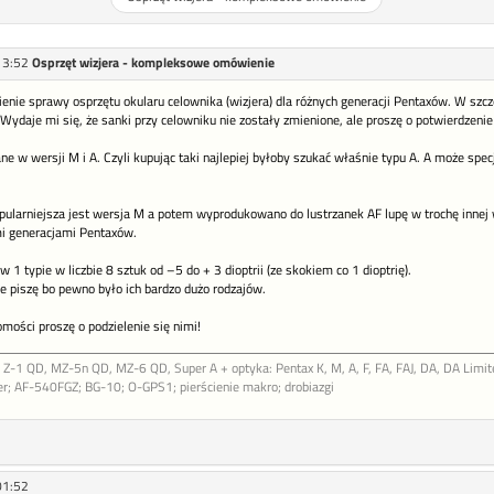
13:52
Osprzęt wizjera - kompleksowe omówienie
ienie sprawy osprzętu okularu celownika (wizjera) dla różnych generacji Pentaxów. W szcz
). Wydaje mi się, że sanki przy celowniku nie zostały zmienione, ale proszę o potwierdzenie!
 w wersji M i A. Czyli kupując taki najlepiej byłoby szukać właśnie typu A. A może spe
ularniejsza jest wersja M a potem wyprodukowano do lustrzanek AF lupę w trochę innej w
i generacjami Pentaxów.
1 typie w liczbie 8 sztuk od –5 do + 3 dioptrii (ze skokiem co 1 dioptrię).
e piszę bo pewno było ich bardzo dużo rodzajów.
omości proszę o podzielenie się nimi!
Z-1 QD, MZ-5n QD, MZ-6 QD, Super A + optyka: Pentax K, M, A, F, FA, FAJ, DA, DA Limite
r; AF-540FGZ; BG-10; O-GPS1; pierścienie makro; drobiazgi
01:52