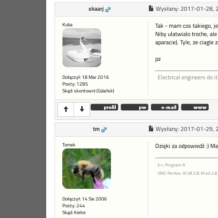
skaarj
Wysłany:
2017-01-28, 
Kuba
Tak - mam cos takiego, je
Niby ulatwialo troche, al
aparacie). Tyle, ze ciagl
pz
Electrical engineers do it
Dołączył: 18 Mar 2016
Posty: 1285
Skąd: skontowni (Gdańsk)
tm
Wysłany:
2017-01-29, 
Tomek
Dzięki za odpowiedź :) M
k-r, Program A
SMC Pentax:
M 28 2.8, M 40 2.8,
Dołączył: 14 Sie 2006
Posty: 244
Skąd: Kielce