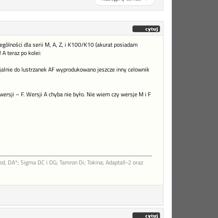
ególności dla serii M, A, Z, i K100/K10 (akurat posiadam
 A teraz po kolei:
cjalnie do lustrzanek AF wyprodukowano jeszcze inny celownik
ersji – F. Wersji A chyba nie było. Nie wiem czy wersje M i F
d, DA*; Sigma DC i DG; Tamron Di; Tokina; Adaptall-2 oraz