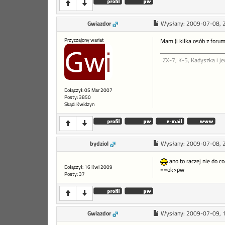
Gwiazdor
Wysłany:
2009-07-08, 
Przyczajony wariat
Mam (i kilka osób z forum
ZX-7, K-5, Kadyszka i je
Dołączył: 05 Mar 2007
Posty: 3850
Skąd: Kwidzyn
bydziol
Wysłany:
2009-07-08, 
ano to raczej nie do c
Dołączył: 16 Kwi 2009
==ok>pw
Posty: 37
Gwiazdor
Wysłany:
2009-07-09, 