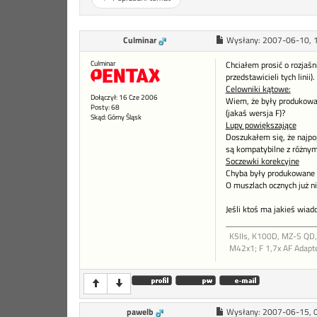
Culminar
Wysłany:
2007-06-10, 
Culminar
Chciałem prosić o rozjaśn
przedstawicieli tych linii
Celowniki kątowe:
Dołączył: 16 Cze 2006
Wiem, że były produkowane
Posty: 68
(jakaś wersja F)?
Skąd: Górny Śląsk
Lupy powiększające
Doszukałem się, że najpop
są kompatybilne z różnym
Soczewki korekcyjne
Chyba były produkowane w 
O muszlach ocznych już ni
Jeśli ktoś ma jakieś wiad
K5IIs, K100D, MZ-S QD, 
M42x1; F 1,7x AF Adapte
pawelb
Wysłany:
2007-06-15, 