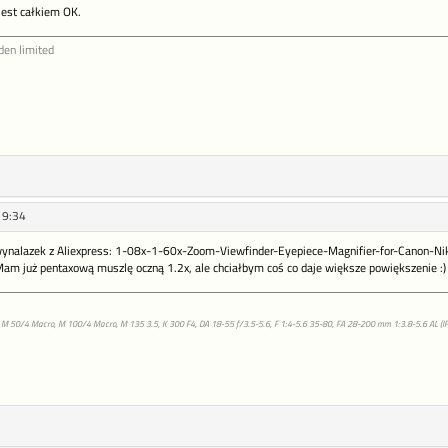
 jest całkiem OK.
den limited
19:34
wynalazek z Aliexpress: 1-08x-1-60x-Zoom-Viewfinder-Eyepiece-Magnifier-for-Canon-
am już pentaxową muszlę oczną 1.2x, ale chciałbym coś co daje większe powiększenie :)
 M 50/4 Macro, M 100/4 Macro, M 135 3.5, K 300 F4, DA 18-55 f/3.5-5.6, F 1:4-5.6 35-80, FA 28-200 mm 1:3.8-5.6 AL (IF