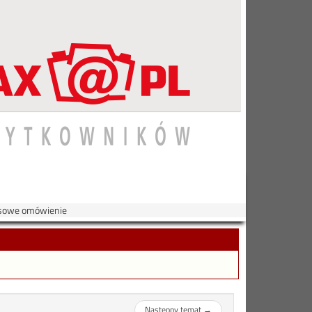
ksowe omówienie
Następny temat
→