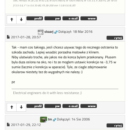
SMC Pentax:
M 28 2.8, M 40 2.8, M 50/4 Macro, M 100/4 Macro, M 135 3.5, K 300 F4, DA 18-55
f/3.5-5.6, F 1:4-5.6 35-80, FA 28-200 mm 1:3.8-5.6 AL (IF)
skaarj
Dołączył: 18 Mar 2016
2017-01-28, 20:57
Tak - mam cos takiego, jesli chcesz uzywac tego do recznego ostrzenia to
szkoda zachodu. Lepiej wsadzic porzadna matowke z klinem.
Niby ulatwialo troche, ale jakos nie do konca bylem przekonany. Plusem
byla duza oslona na oko, no i to ze moglem ustawic korekcje na -3,75 w
sumie (lacznie z korekcja w aparacie). Tyle, ze ciagle zdejmowanie
okularow niestety tez do wygodnych nie nalezy :)
pz
Electrical engineers do it with less resistance ;)
tm
Dołączył: 14 Sie 2006
2017-01-29, 22:12