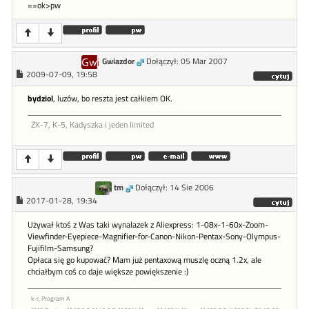
==ok>pw
Gwiazdor
Dołączył: 05 Mar 2007
2009-07-09, 19:58
bydziol
, luzów, bo reszta jest całkiem OK.
ZX-7, K-5, Kadyszka i jeden limited
tm
Dołączył: 14 Sie 2006
2017-01-28, 19:34
Używał ktoś z Was taki wynalazek z Aliexpress: 1-08x-1-60x-Zoom-
Viewfinder-Eyepiece-Magnifier-for-Canon-Nikon-Pentax-Sony-Olympus-
Fujifilm-Samsung?
Opłaca się go kupować? Mam już pentaxową muszlę oczną 1.2x, ale
chciałbym coś co daje większe powiększenie :)
k-r, Program A