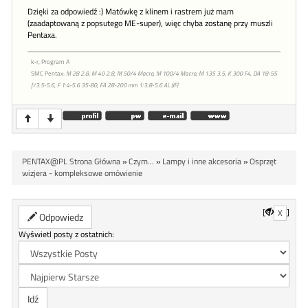
Dzięki za odpowiedź :) Matówkę z klinem i rastrem już mam
(zaadaptowaną z popsutego ME-super), więc chyba zostanę przy muszli
Pentaxa.
k-r, Program A
SMC Pentax:
M 28 2.8, M 40 2.8, M 50/4 Macro, M 100/4 Macro, M 135 3.5, K 300 F4, DA 18-55
f/3.5-5.6, F 1:4-5.6 35-80, FA 28-200 mm 1:3.8-5.6 AL (IF)
PENTAX@PL Strona Główna
»
Czym...
»
Lampy i inne akcesoria
»
Osprzęt
wizjera - kompleksowe omówienie
[
]
X
Odpowiedz
Wyświetl posty z ostatnich: