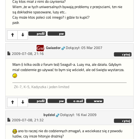
Czy ktos miał z nimi do czynienia?
Wiem ,że w tych uniwersalnych bywają problemy z przejsciami, tzn nie
są dokładnie spasowane, luzy etc..
Czy może ktos poleci coś innego? i gdzie to kupić?
pzdr.
Gwiazdor
Dołączył: 05 Mar 2007
2009-07-08, 21:16
Mam (i kilka osób z forum też) Seagull-a. Luzy ma, ale działa. Gdybym
miał codziennie go używać to bym się wściekł, ale od święta wystarcza.
ZX-7, K-5, Kadyszka i jeden limited
bydziol
Dołączył: 16 Kwi 2009
2009-07-08, 21:32
ano to raczej nie do codziennych zmagań, a wsciekasz się z powodu
luzów, czy insze hitoryje drażnią?