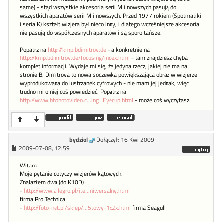
same) - stąd wszystkie akcesoria serii M i nowszych pasują do
wszystkich aparatów serii M i nowszych. Przed 1977 rokiem (Spotmatiki
i seria K) kształt wizjera był nieco inny, i dlatego wcześniejsze akcesoria
nie pasują do współczesnych aparatów i są sporo tańsze.
Popatrz na
http://kmp.bdimitrov.de
- a konkretnie na
http://kmp.bdimitrov.de/focusing/index.html
- tam znajdziesz chyba
komplet informacji. Wydaje mi się, że jedyna rzecz, jakiej nie ma na
stronie B. Dimitrova to nowa soczewka powiększająca obraz w wizjerze
wyprodukowana do lustrzanek cyfrowych - nie mam jej jednak, więc
trudno mi o niej coś powiedzieć. Popatrz na
http://www.bhphotovideo.c...ing_Eyecup.html
- może coś wyczytasz.
bydziol
Dołączył: 16 Kwi 2009
2009-07-08, 12:59
Witam
Moje pytanie dotyczy wizjerów kątowych.
Znalazłem dwa (do K10D)
-
http://www.allegro.pl/ite...niwersalny.html
firma Pro Technica
-
http://foto-net.pl/sklep/...5towy-1x2x.html
firma Seagull