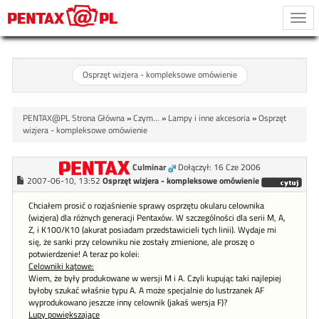
Togg
navi
Osprzęt wizjera - kompleksowe omówienie
PENTAX@PL Strona Główna
»
Czym...
»
Lampy i inne akcesoria
»
Osprzęt
wizjera - kompleksowe omówienie
Culminar
Dołączył: 16 Cze 2006
2007-06-10, 13:52
Osprzęt wizjera - kompleksowe omówienie
Chciałem prosić o rozjaśnienie sprawy osprzętu okularu celownika
(wizjera) dla różnych generacji Pentaxów. W szczególności dla serii M, A,
Z, i K100/K10 (akurat posiadam przedstawicieli tych linii). Wydaje mi
się, że sanki przy celowniku nie zostały zmienione, ale proszę o
potwierdzenie! A teraz po kolei:
Celowniki kątowe:
Wiem, że były produkowane w wersji M i A. Czyli kupując taki najlepiej
byłoby szukać właśnie typu A. A może specjalnie do lustrzanek AF
wyprodukowano jeszcze inny celownik (jakaś wersja F)?
Lupy powiększające