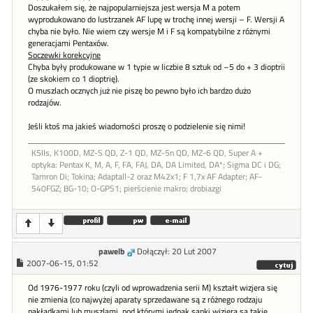
Doszukałem się, że najpopularniejsza jest wersja M a potem
wyprodukowano do lustrzanek AF lupę w trochę innej wersji – F. Wersji A
chyba nie było. Nie wiem czy wersje M i F są kompatybilne z różnymi
generacjami Pentaxów.
Soczewki korekcyjne
Chyba były produkowane w 1 typie w liczbie 8 sztuk od –5 do + 3 dioptrii
(ze skokiem co 1 dioptrię).
O muszlach ocznych już nie piszę bo pewno było ich bardzo dużo
rodzajów.
Jeśli ktoś ma jakieś wiadomości proszę o podzielenie się nimi!
K5IIs, K100D, MZ-S QD, Z-1 QD, MZ-5n QD, MZ-6 QD, Super A +
optyka: Pentax K, M, A, F, FA, FAJ, DA, DA Limited, DA*; Sigma DC i DG;
Tamron Di; Tokina; Adaptall-2 oraz M42x1; F 1,7x AF Adapter; AF-
540FGZ; BG-10; O-GPS1; pierścienie makro; drobiazgi
pawelb
Dołączył: 20 Lut 2007
2007-06-15, 01:52
Od 1976-1977 roku (czyli od wprowadzenia serii M) kształt wizjera się
nie zmienia (co najwyżej aparaty sprzedawane są z różnego rodzaju
nakładkami lub muszlami, pod którymi jednak sanki wizjera są takie