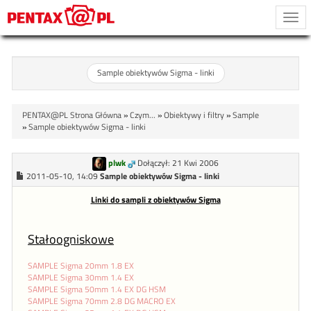
Togg
navi
Sample obiektywów Sigma - linki
PENTAX@PL Strona Główna
»
Czym...
»
Obiektywy i filtry
»
Sample
»
Sample obiektywów Sigma - linki
plwk
Dołączył: 21 Kwi 2006
2011-05-10, 14:09
Sample obiektywów Sigma - linki
Linki do sampli z obiektywów Sigma
Stałoogniskowe
SAMPLE Sigma 20mm 1.8 EX
SAMPLE Sigma 30mm 1.4 EX
SAMPLE Sigma 50mm 1.4 EX DG HSM
SAMPLE Sigma 70mm 2.8 DG MACRO EX