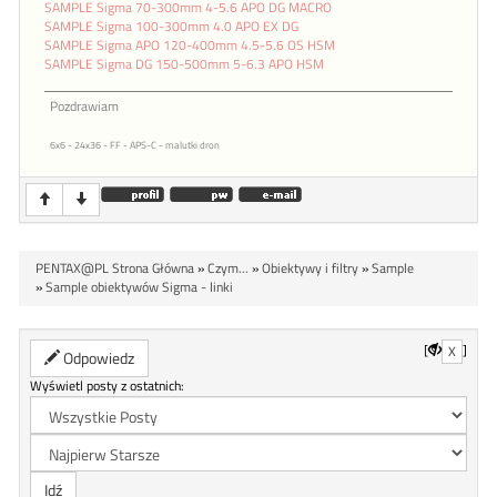
SAMPLE Sigma 70-300mm 4-5.6 APO DG MACRO
SAMPLE Sigma 100-300mm 4.0 APO EX DG
SAMPLE Sigma APO 120-400mm 4.5-5.6 OS HSM
SAMPLE Sigma DG 150-500mm 5-6.3 APO HSM
Pozdrawiam
6x6 - 24x36 - FF - APS-C - malutki dron
PENTAX@PL Strona Główna
»
Czym...
»
Obiektywy i filtry
»
Sample
»
Sample obiektywów Sigma - linki
[
]
X
Odpowiedz
Wyświetl posty z ostatnich: