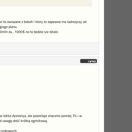
st to zwiazane z bokeh i ktory to zapewne ma ladniejszy od
giego planu.
0mln za...1000$ no to bedzie sie dzialo
ekka dystorsja, ale pozostaje znacznie poniżej 3% i w
d uwagę dość krótką ogniskową.
n rynkowych.