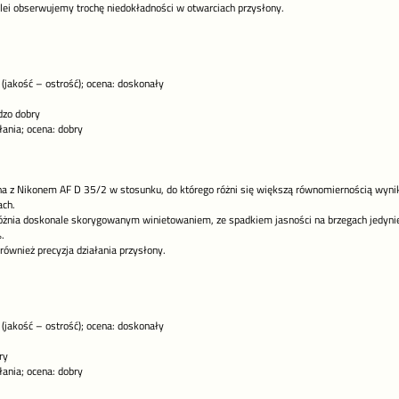
lei obserwujemy trochę niedokładności w otwarciach przysłony.
 (jakość – ostrość); ocena: doskonały
dzo dobry
łania; ocena: dobry
na z Nikonem AF D 35/2 w stosunku, do którego różni się większą równomiernością wyn
ach.
óżnia doskonale skorygowanym winietowaniem, ze spadkiem jasności na brzegach jedynie 
.
również precyzja działania przysłony.
 (jakość – ostrość); ocena: doskonały
ry
łania; ocena: dobry