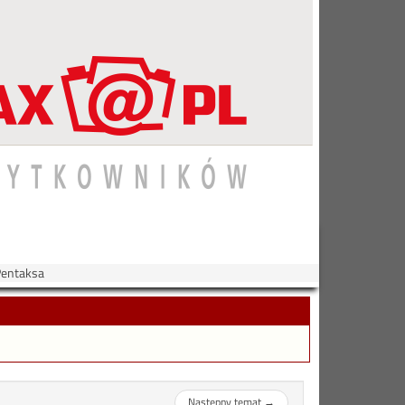
Pentaksa
Następny temat
→