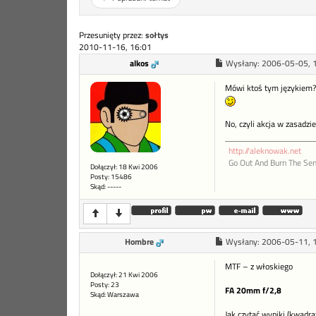
Przesunięty przez:
sołtys
2010-11-16, 16:01
alkos
Wysłany:
2006-05-05, 
Mówi ktoś tym językiem? 
No, czyli akcja w zasadz
http://aleknowak.net
Go Out And Burn The Sen
Dołączył: 18 Kwi 2006
Posty: 15486
Skąd: -----
Hombre
Wysłany:
2006-05-11, 
MTF – z włoskiego
Dołączył: 21 Kwi 2006
Posty: 23
FA 20mm f/2,8
Skąd: Warszawa
Jak czytać wyniki (kwadr