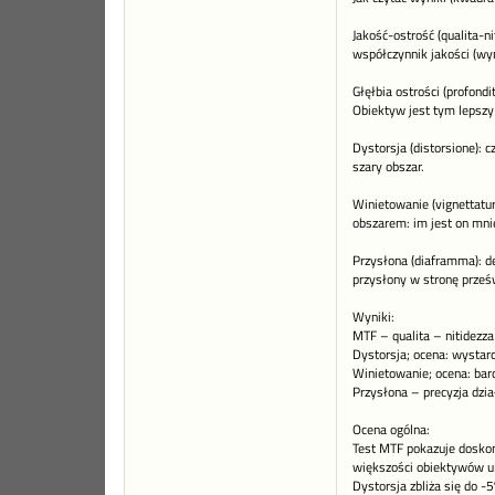
Jakość-ostrość (qualita-n
współczynnik jakości (wy
Głęłbia ostrości (profond
Obiektyw jest tym lepszy 
Dystorsja (distorsione): 
szary obszar.
Winietowanie (vignettatu
obszarem: im jest on mni
Przysłona (diaframma): de
przysłony w stronę prześw
Wyniki:
MTF – qualita – nitidezza
Dystorsja; ocena: wystar
Winietowanie; ocena: bar
Przysłona – precyzja dzia
Ocena ogólna:
Test MTF pokazuje doskona
większości obiektywów ul
Dystorsja zbliża się do -