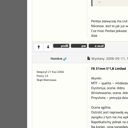
...
Pentax zazwyczaj ma ciut 
Nikonow. Jest to jak juz 
Coz musi Pentax pokazac s
Alek
Hombre
Wysłany:
2006-05-11, 
FA 31mm f/1,8 Limited
Dołączył: 21 Kwi 2006
Posty: 23
Wyniki:
Skąd: Warszawa
MTF – qualita – nitidezza
Dystorsja; ocena: dobry
Winietowanie; ocena: dob
Przysłona – precyzja dzia
Ocena ogólna:
Ostrość jest naprawdę wy
związku z tym nie ma wp
Napotkalismy jednak na d
Na koniec, cena sprzedaż