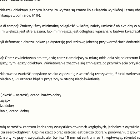
itidezza): obiektyw jest tym lepszy im wyższe są czarne linie (średnia wyników) i szary o
nikający z pomiarów MTF).
ita di campo): Zmierzyliśmy minimalną odległość, w której należy umieścić obiekt, aby w o
im większa jest strefa szara, lub im mniejsza jest odległość wpisana w białym kwadraci
czyli deformacja obrazu: pokazuje dystorsję poduszkową (obecną przy wartościach dodatnich 
ra): Obraz z winietowaniem staje się coraz ciemniejszy w miarę oddalania się od centrum
ejszy, tym lepszy obiektyw. Winietowanie znacznie się zmniejsza po przymknięciu przysł
klarowana wartość przysłony rzadko zgadza się z wartością rzeczywistą. Słupki wykresu 
ietlenia, -1 oznacza błąd 1 przysłony w stronę niedoświetlenia.
 (jakość – ostrość); ocena: bardzo dobry
czający
dzo dobry
łania; ocena: dobry
łą ostrość w centrum kadru przy wszystkich otworach względnych, jednakże z wyraźnie ni
tra szerokokątnych. Ogólnie rzecz biorąc ostrość jest bardzo dobra w porównaniu z głów
5% nie tylko przy krawędziach, ale również 15 mm od centrum [osi?], wpływając również n