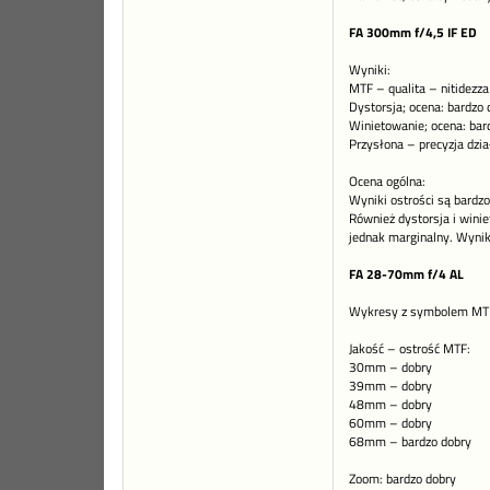
FA 300mm f/4,5 IF ED
Wyniki:
MTF – qualita – nitidezza
Dystorsja; ocena: bardzo
Winietowanie; ocena: bar
Przysłona – precyzja dzia
Ocena ogólna:
Wyniki ostrości są bardz
Również dystorsja i winie
jednak marginalny. Wynik
FA 28-70mm f/4 AL
Wykresy z symbolem MTF 
Jakość – ostrość MTF:
30mm – dobry
39mm – dobry
48mm – dobry
60mm – dobry
68mm – bardzo dobry
Zoom: bardzo dobry