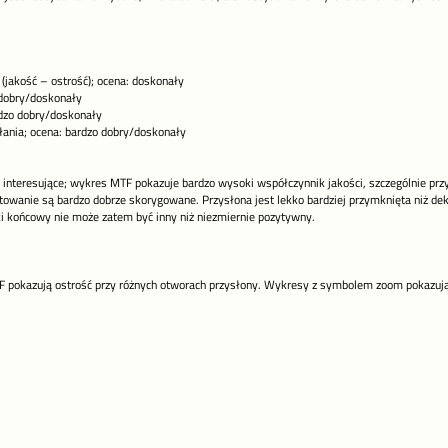
 (jakość – ostrość); ocena: doskonały
 dobry/doskonały
dzo dobry/doskonały
łania; ocena: bardzo dobry/doskonały
o interesujące; wykres MTF pokazuje bardzo wysoki współczynnik jakości, szczególnie pr
towanie są bardzo dobrze skorygowane. Przysłona jest lekko bardziej przymknięta niż de
i końcowy nie może zatem być inny niż niezmiernie pozytywny.
pokazują ostrość przy różnych otworach przysłony. Wykresy z symbolem zoom pokazują 