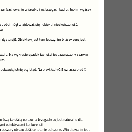
bszar (zachowanie w środku i na brzegach kadru), lub im wyższy
strości mógł znajdować się i obiekt i nieskończoność.
ku.
dystorsji). Obiektyw jest tym lepszy, im bliższy zeru jest
 kadru. Na wykresie spadek jasności jest zaznaczony szarym
ony.
pokazują istniejący błąd. Na przykład +0,5 oznacza błąd ½
ższą jakością obrazu na brzegach: co jest naturalne dla
nymi obiektywami konkurencji.
a obszary obrazu dość centralnie położone. Winietowanie jest