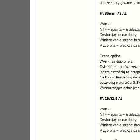
dobrze skorygowane; z ko
FA 35mm f/2 AL
Wyniki:
MTF – qualita – nitidezza
Dystorsja; ocena: dobry
Winietowanie; ocena: bar
Przysłona – precyzja dzia
Ocena ogólna:
Wyniki są doskonałe.
Ostrość jest porównywal
lepszą ostrością na brzeg
Na koniec Pentax się wyr
beczkową o wartości 3,5%
Wystarczająco dobra jest 
FA 28/f2,8 AL
Wyniki:
MTF – qualita – nitidezza
Dystorsja; ocena: dobry
Winietowanie; ocena: dob
Przysłona – precyzja dzia