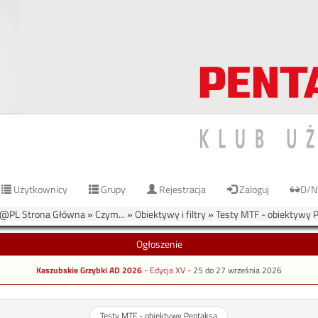
Użytkownicy
Grupy
Rejestracja
Zaloguj
D/N
@PL Strona Główna
»
Czym...
»
Obiektywy i filtry
»
Testy MTF - obiektywy 
Ogłoszenie
Kaszubskie Grzybki AD 2026
- Edycja XV -
25 do 27 września 2026
Testy MTF - obiektywy Pentaksa