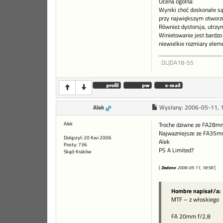
Ocena ogólna:
Wyniki choć doskonałe są
przy największym otworz
Również dystorsja, utrzy
Winietowanie jest bardzo
niewielkie rozmiary eleme
DL|DA18-55
Alek
Wysłany:
2006-05-11, 
Alek
Troche dziwne ze FA28mm 
Najwazniejsze ze FA35mm
Dołączył: 20 Kwi 2006
Alek
Posty: 736
PS A Limited?
Skąd: Kraków
[
Dodano
: 2006-05-11, 18:58
]
Hombre napisał/a:
MTF – z włoskiego
FA 20mm f/2,8