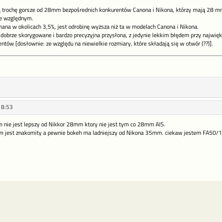
 trochę gorsze od 28mm bezpośrednich konkurentów Canona i Nikona, którzy mają 28 mm f/
e względnym.
mana w okolicach 3,5%, jest odrobinę wyższa niż ta w modelach Canona i Nikona.
 dobrze skorygowane i bardzo precyzyjna przysłona, z jedynie lekkim błędem przy najwięk
ntów [dosłownie: ze względu na niewielkie rozmiary, które składają się w otwór (??)].
18:53
nie jest lepszy od Nikkor 28mm ktory nie jest tym co 28mm AIS.
 jest znakomity a pewnie bokeh ma ladniejszy od Nikona 35mm. ciekaw jestem FA50/1.