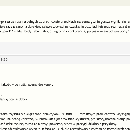
gorsza ostrosc na pelnych dziurach co sie przedklada na sumarycznie gorsze wyniki ale je
wiele razy pisano na dpreview celowe z uwagi na uzyskanie duzo ladniejszego rozmycia dru
uper DA szkla i body zeby walczyc z ogromna konkurencja, jak jeszcze sie pokaze Sony 1
19:36
 (jakość – ostrość); ocena: doskonały
ry
łania; ocena: dobry
soka, wyższa niż większości obiektywów 28 mm i 35 mm innych producentów. Występuje l
ływu na ocenę końcową. Winietowanie jest również wystarczająco skorygowane biorąc po
ość odczuwalne, mimo że niezbyt poważne, błędy w precyzji działania przysłony.
y jest zdecydowanie wysoka, niższa od Leici, ale zdecydowanie wyższa od normalnych ce