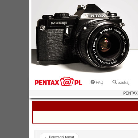
FAQ
Szukaj
PENTAX
←
Poprzedni temat