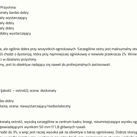
 Przysłona:
nały bardzo dobry
ły wystarczający
ły dobry
ły dobry
obry wystarczający
za, ale ogólnie dobra przy wszystkich ogniskowych. Szczególnie ostry jest maksymalny ot
eśli chodzi o dystorsję, która przy najmniejszej ogniskowej o niewiele przekracza 2%. Wi
i w działaniu przysłony.
, jest to obiektyw nadający się nawet do profesjonalnych zastosowań.
 (jakość – ostrość); ocena: doskonały
dzo dobry
łania; ocena: niewystarczający/niedostateczny
onałą ostrość, wysoką szczególnie w centrum kadru; brzegi, nieumniejszające wyniku og
dpowiadającymi wynikom 50 mm f/1,8 głównych rywali.
hodzi do 3%, a więc jest raczej wysoka jak na obiektyw o takiej ogniskowej. Dobrze skor