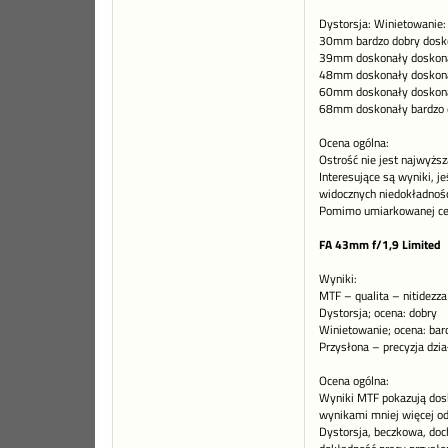
Dystorsja: Winietowanie:
30mm bardzo dobry dosko
39mm doskonały doskona
48mm doskonały doskona
60mm doskonały doskona
68mm doskonały bardzo d
Ocena ogólna:
Ostrość nie jest najwyżs
Interesujące są wyniki, j
widocznych niedokładnośc
Pomimo umiarkowanej ceny
FA 43mm f/1,9 Limited
Wyniki:
MTF – qualita – nitidezza
Dystorsja; ocena: dobry
Winietowanie; ocena: bar
Przysłona – precyzja dzia
Ocena ogólna:
Wyniki MTF pokazują dosk
wynikami mniej więcej o
Dystorsja, beczkowa, doc