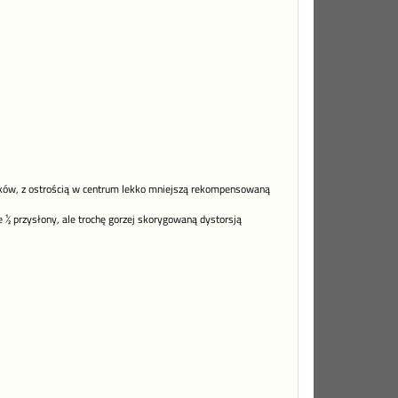
ików, z ostrością w centrum lekko mniejszą rekompensowaną
½ przysłony, ale trochę gorzej skorygowaną dystorsją