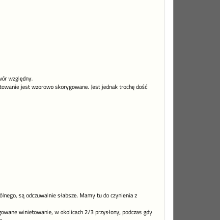
wór względny.
nietowanie jest wzorowo skorygowane. Jest jednak trochę dość
ólnego, są odczuwalnie słabsze. Mamy tu do czynienia z
ygowane winietowanie, w okolicach 2/3 przysłony, podczas gdy