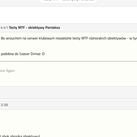
14:41
Testy MTF - obiektywy Pentaksa
Bo wrzuciłem na serwer klubowym niezależne testy MTF różnorakich obiektywów - w tym P
ie podobna do Szaser Dimaż :D
sor Again
13:39
at obok obrazka obiektywu)