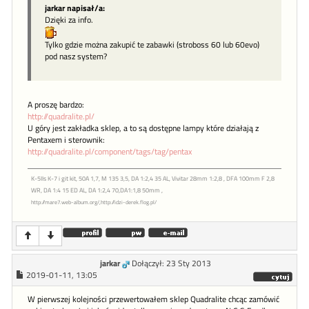
jarkar napisał/a:
Dzięki za info.
Tylko gdzie można zakupić te zabawki (stroboss 60 lub 60evo)
pod nasz system?
A proszę bardzo:
http://quadralite.pl/
U góry jest zakładka sklep, a to są dostępne lampy które działają z
Pentaxem i sterownik:
http://quadralite.pl/component/tags/tag/pentax
K-5IIs K-7 i git kit, 50A 1,7, M 135 3,5, DA 1:2,4 35 AL, Vivitar 28mm 1:2,8 , DFA 100mm F 2,8
WR, DA 1:4 15 ED AL, DA 1:2,4 70,DA1:1,8 50mm ,
http://mare7.web-album.org/,http://idzi-derek.flog.pl/
jarkar
Dołączył: 23 Sty 2013
2019-01-11, 13:05
W pierwszej kolejności przewertowałem sklep Quadralite chcąc zamówić