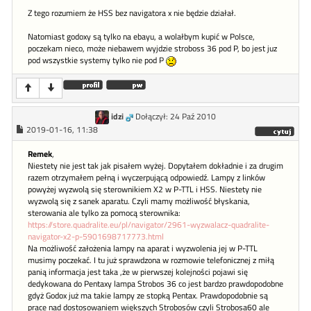
Z tego rozumiem że HSS bez navigatora x nie będzie działał.
Natomiast godoxy są tylko na ebayu, a wolałbym kupić w Polsce,
poczekam nieco, może niebawem wyjdzie stroboss 36 pod P, bo jest juz
pod wszystkie systemy tylko nie pod P
idzi
Dołączył: 24 Paź 2010
2019-01-16, 11:38
Remek
,
Niestety nie jest tak jak pisałem wyżej. Dopytałem dokładnie i za drugim
razem otrzymałem pełną i wyczerpującą odpowiedź. Lampy z linków
powyżej wyzwolą się sterownikiem X2 w P-TTL i HSS. Niestety nie
wyzwolą się z sanek aparatu. Czyli mamy możliwość błyskania,
sterowania ale tylko za pomocą sterownika:
https://store.quadralite.eu/pl/navigator/2961-wyzwalacz-quadralite-
navigator-x2-p-5901698717773.html
Na możliwość założenia lampy na aparat i wyzwolenia jej w P-TTL
musimy poczekać. I tu już sprawdzona w rozmowie telefonicznej z miłą
panią informacja jest taka ,że w pierwszej kolejności pojawi się
dedykowana do Pentaxy lampa Strobos 36 co jest bardzo prawdopodobne
gdyż Godox już ma takie lampy ze stopką Pentax. Prawdopodobnie są
prace nad dostosowaniem większych Strobosów czyli Strobosa60 ale