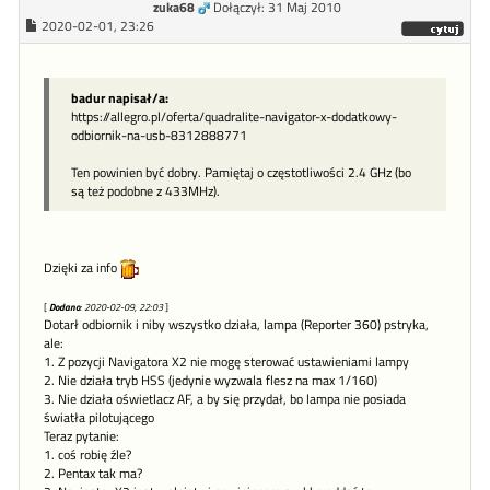
zuka68
Dołączył: 31 Maj 2010
2020-02-01, 23:26
badur napisał/a:
https://allegro.pl/oferta/quadralite-navigator-x-dodatkowy-
odbiornik-na-usb-8312888771
Ten powinien być dobry. Pamiętaj o częstotliwości 2.4 GHz (bo
są też podobne z 433MHz).
Dzięki za info
[
Dodano
: 2020-02-09, 22:03
]
Dotarł odbiornik i niby wszystko działa, lampa (Reporter 360) pstryka,
ale:
1. Z pozycji Navigatora X2 nie mogę sterować ustawieniami lampy
2. Nie działa tryb HSS (jedynie wyzwala flesz na max 1/160)
3. Nie działa oświetlacz AF, a by się przydał, bo lampa nie posiada
światła pilotującego
Teraz pytanie:
1. coś robię źle?
2. Pentax tak ma?