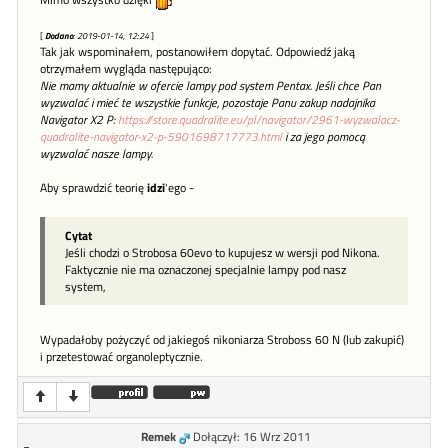
Mimo wszystko dzięki
[
Dodano
: 2019-01-14, 12:24
]
Tak jak wspominałem, postanowiłem dopytać. Odpowiedź jaką
otrzymałem wygląda następująco:
Nie mamy aktualnie w ofercie lampy pod system Pentax. Jeśli chce Pan
wyzwalać i mieć te wszystkie funkcje, pozostaje Panu zakup nadajnika
Navigator X2 P:
https://store.quadralite.eu/pl/navigator/2961-wyzwalacz-
quadralite-navigator-x2-p-5901698717773.html
i za jego pomocą
wyzwalać nasze lampy.
Aby sprawdzić teorię
idzi
'ego -
Cytat
Jeśli chodzi o Strobosa 60evo to kupujesz w wersji pod Nikona.
Faktycznie nie ma oznaczonej specjalnie lampy pod nasz
system,
Wypadałoby pożyczyć od jakiegoś nikoniarza Stroboss 60 N (lub zakupić)
i przetestować organoleptycznie.
Remek
Dołączył: 16 Wrz 2011