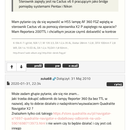
Sterownik zapięty jest na Cactus v6 II pracującym jako bridge
pomiędzy systemami Pentax i Nikon
Mam pytanie czy da się wyzwolić w HSS lampę AF 360 FGZ wpiętą w
sterownik Cactus v6 za pomocą sterownika X2 P zapiętego na aparacie?
Mam Reportera 200TTL i chciałbym jeszcze czymś doświetlić w kontrze
K-5IIs K-7 i git kit, 50A 1,7, M 135 3,5, DA 1:2,4 35 AL, Vivitar 28mm 1:2,8 , DFA 100mm F 2,8
WR, DA 1:4 15 ED AL, DA 1:2,4 70,DA1:1,8 50mm ,
http://mare7.web-album.org/,http://idzi-derek.flog.pl/
zuka68
Dołączył: 31 Maj 2010
2020-01-31, 22:34
Może zadam głupie pytanie, ale się nie znam...
Jaki trzeba dokupić odbiornik do lampy Reporter 360 (ta bez TTL w
nazwie), aby to dobrze działało z nadajnikiem/wyzwalaczem Quadralite
Navigator X2 ?
Znalazłem tylko coś takiego
https://store.quadralite.eu/pl/navigator-
x/1697-quadralite-navigator-x-dodatkowy-odbiornik-na-usb-
5901698713973.html
i nie wiem czy to będzie działać i czy jest coś
innego