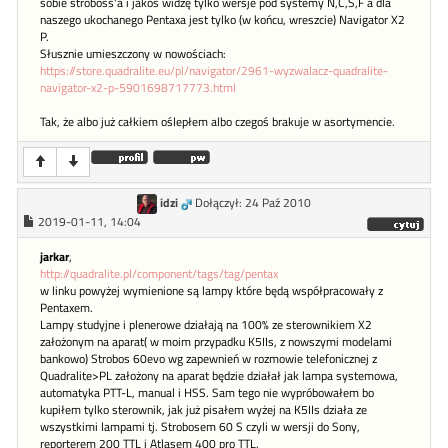
sobie stroboss'a i jakoś widzę tylko wersje pod systemy N,C,S,F a dla
naszego ukochanego Pentaxa jest tylko (w końcu, wreszcie) Navigator X2
P.
Słusznie umieszczony w nowościach:
https://store.quadralite.eu/pl/navigator/2961-wyzwalacz-quadralite-
navigator-x2-p-5901698717773.html
Tak, że albo już całkiem oślepłem albo czegoś brakuje w asortymencie.
idzi
Dołączył: 24 Paź 2010
2019-01-11, 14:04
jarkar
,
http://quadralite.pl/component/tags/tag/pentax
w linku powyżej wymienione są lampy które będą współpracowały z
Pentaxem.
Lampy studyjne i plenerowe działają na 100% ze sterownikiem X2
założonym na aparat( w moim przypadku K5IIs, z nowszymi modelami
bankowo) Strobos 60evo wg zapewnień w rozmowie telefonicznej z
Quadralite>PL założony na aparat będzie działał jak lampa systemowa,
automatyka PTT-L, manual i HSS. Sam tego nie wypróbowałem bo
kupiłem tylko sterownik, jak już pisałem wyżej na K5IIs działa ze
wszystkimi lampami tj. Strobosem 60 S czyli w wersji do Sony,
reporterem 200 TTL i Atlasem 400 pro TTL.