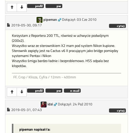
pipeman
Dołączył: 03 Cze 2010
2019-05-30, 09:17
Korzystam z Reportera 200 TTL, również w uchwycie podwójnym
(200x2).
Wszystko wraz ze sterownikiem X2 mam pod system Nikon kupione.
Sterownik zapięty jest na Cactus v6 II pracującym jako bridge pomiędzy
systemami Pentax i Nikon
Wszystko śmiga bardzo ładnie i bezproblemowo. HSS odpala bez
kłopotów.
FF, Crop / Klisza, Cyfra / 12mm - 400mm
idzi
Dołączył: 24 Paź 2010
2019-05-31, 07:43
pipeman napisał/a: