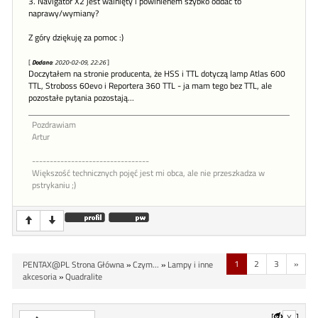
3. Navigator X2 jest walnięty i powinienem szybko oddać to
naprawy/wymiany?
Z góry dziękuję za pomoc :)
[
Dodano
: 2020-02-09, 22:26
]
Doczytałem na stronie producenta, że HSS i TTL dotyczą lamp Atlas 600
TTL, Stroboss 60evo i Reportera 360 TTL - ja mam tego bez TTL, ale
pozostałe pytania pozostają...
Pozdrawiam
Artur
---------------------------------
Większość technicznych pojęć jest mi obca, ale nie przeszkadza w
pstrykaniu ;)
1
2
3
»
PENTAX@PL Strona Główna
»
Czym...
»
Lampy i inne
akcesoria
»
Quadralite
[
]
X