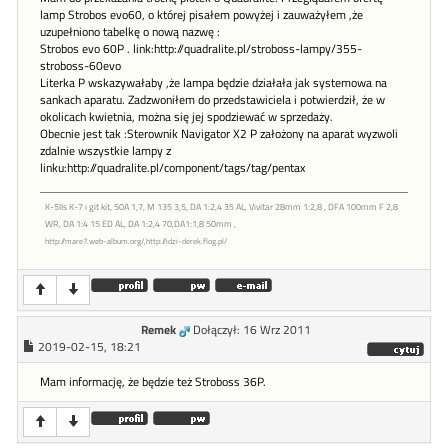
lamp Strobos evo60, o której pisałem powyżej i zauważyłem ,że
uzupełniono tabelkę o nową nazwę :
Strobos evo 60P . link:http://quadralite.pl/stroboss-lampy/355-
stroboss-60evo
Literka P wskazywałaby ,że lampa będzie działała jak systemowa na
sankach aparatu. Zadzwoniłem do przedstawiciela i potwierdził, że w
okolicach kwietnia, można się jej spodziewać w sprzedaży.
Obecnie jest tak :Sterownik Navigator X2 P założony na aparat wyzwoli
zdalnie wszystkie lampy z
linku:http://quadralite.pl/component/tags/tag/pentax
K-5IIs K-7 i git kit, 50A 1,7, M 135 3,5, DA 1:2,4 35 AL, Vivitar 28mm 1:2,8 , DFA 100mm F 2,8
WR, DA 1:4 15 ED AL, DA 1:2,4 70,DA1:1,8 50mm ,
http://mare7.web-album.org/,http://idzi-derek.flog.pl/
Remek
Dołączył: 16 Wrz 2011
2019-02-15, 18:21
Mam informację, że będzie też Stroboss 36P.