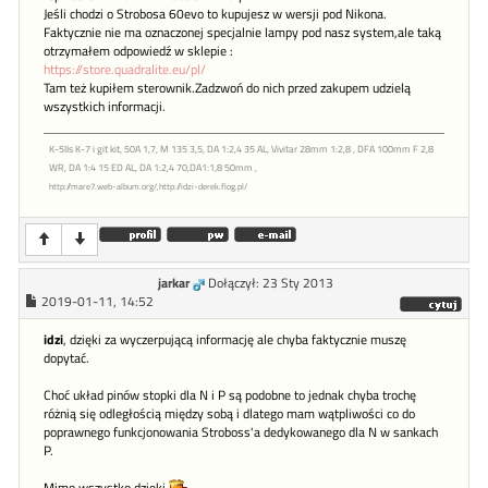
Jeśli chodzi o Strobosa 60evo to kupujesz w wersji pod Nikona.
Faktycznie nie ma oznaczonej specjalnie lampy pod nasz system,ale taką
otrzymałem odpowiedź w sklepie :
https://store.quadralite.eu/pl/
Tam też kupiłem sterownik.Zadzwoń do nich przed zakupem udzielą
wszystkich informacji.
K-5IIs K-7 i git kit, 50A 1,7, M 135 3,5, DA 1:2,4 35 AL, Vivitar 28mm 1:2,8 , DFA 100mm F 2,8
WR, DA 1:4 15 ED AL, DA 1:2,4 70,DA1:1,8 50mm ,
http://mare7.web-album.org/,http://idzi-derek.flog.pl/
jarkar
Dołączył: 23 Sty 2013
2019-01-11, 14:52
idzi
, dzięki za wyczerpującą informację ale chyba faktycznie muszę
dopytać.
Choć układ pinów stopki dla N i P są podobne to jednak chyba trochę
różnią się odległością między sobą i dlatego mam wątpliwości co do
poprawnego funkcjonowania Stroboss'a dedykowanego dla N w sankach
P.