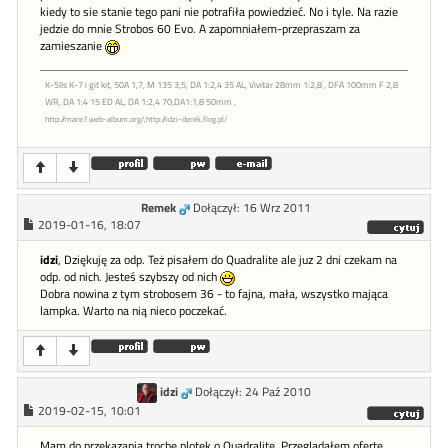
kiedy to sie stanie tego pani nie potrafiła powiedzieć. No i tyle. Na razie
jedzie do mnie Strobos 60 Evo. A zapomniałem-przepraszam za
zamieszanie
K-5IIs K-7 i git kit, 50A 1,7, M 135 3,5, DA 1:2,4 35 AL, Vivitar 28mm 1:2,8 , DFA 100mm F 2,8
WR, DA 1:4 15 ED AL, DA 1:2,4 70,DA1:1,8 50mm ,
http://mare7.web-album.org/,http://idzi-derek.flog.pl/
Remek
Dołączył: 16 Wrz 2011
2019-01-16, 18:07
idzi
, Dziękuję za odp. Też pisałem do Quadralite ale juz 2 dni czekam na
odp. od nich. Jesteś szybszy od nich
Dobra nowina z tym strobosem 36 - to fajna, mała, wszystko mająca
lampka. Warto na nią nieco poczekać.
idzi
Dołączył: 24 Paź 2010
2019-02-15, 10:01
Mam do przekazania trochę plotek o Quadralite. Przeglądałem ofertę