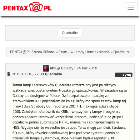
Togg
navi
Quadralite
PENTAX@PL Strona Główna
»
Czym...
»
Lampy i inne akcesoria
»
Quadralite
idzi
Dołączył: 24 Paź 2010
2019-01-10, 22:39
Quadralite
Temat lamp i sterowników Quadralite rozstrzelony jest po różnych
wątkach, wiec postanowiłem troszkę go uporządkować. W zasadzie są to
Godoxy ale dostępne w Polsce. Dziś rozpakowałem paczkę ze
sterownikiem X2 i pojechałem do kolegi który ma spory zestaw lamp tej
firmy ( dwa Strobosy 60 , reportera 200 TTL i jakiegoś atlasa chyba
400). Założyłem sterownik na K5IIs , włączyliśmy lampy i mogłem z
poziomu aparatu sterować wszystkimi lampami, podzielić je na grupy i
odpalać w pełnej automatyce PTT-L, manualnie i co najważniejsze w
HSS. Wydaje się ,że wszystko jest super. Teraz mogę zamówić Strobosa
60 evo , który również dedykowany jest pod nasz system i powinien
działać jak lampa systemowa, dopełnieniem będzie reporter 200.