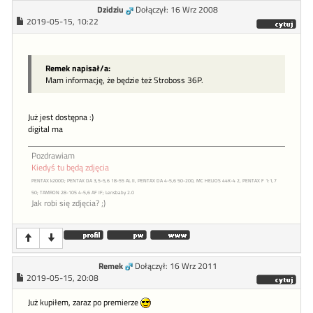
Dzidziu
Dołączył: 16 Wrz 2008
2019-05-15, 10:22
Remek napisał/a:
Mam informację, że będzie też Stroboss 36P.
Już jest dostępna :)
digital ma
Pozdrawiam
Kiedyś tu będą zdjęcia
PENTAX k200D; PENTAX DA 3,5-5,6 18-55 AL II, PENTAX DA 4-5,6 50-200, MC HELIOS 44K-4 2, PENTAX F 1:1,7
50; TAMRON 28-105 4-5,6 AF IF; Lensbaby 2.0
Jak robi się zdjęcia? ;)
Remek
Dołączył: 16 Wrz 2011
2019-05-15, 20:08
Już kupiłem, zaraz po premierze