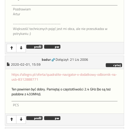
Pozdrawiam
Artur
---------------------------------
Większość technicznych pojęć jest mi obca, ale nie przeszkadza w
pstrykaniu ;)
badur
Dołączył: 21 Lis 2006
2020-02-01, 15:59
https://allegro.pl/oferta/quadralite-navigator-x-dodatkowy-odbiornik-na-
usb-8312888771
Ten powinien być dobry. Pamiętaj o częstotliwości 2.4 GHz (bo są też
podobne z 433MHz).
PCS