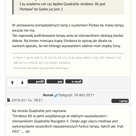
Czy wiadomo coś czy będzie Quadralite stroboss 36 pod
Pentaxa? bo Godox juz jest ;)
W zestawieniu kompatybilnych lamp z systemem Pentax tej małej lampy
jeszcze nie ma.
Tak naprawdę podlinkowane lampy wraz ze sterownikiem działają bardzo
dobrze. Na koniec miesiąca kupię Strobosa to opiszę jak działa na
sankach aparatu, bo ten którego wyzwalałem zdalnie miał stopkę Sony.
K-5IIs K-7 i git kit, 50A 1,7, M 135 3,5, DA 1:2,4 35 AL, Vivitar 28mm 1:2,8 , DFA 100mm F 2,8
WR, DA 1:4 15 ED AL, DA 1:2,4 70,DA1:1,8 50mm ,
http://mare7.web-album.org/,http://idzi-derek.flog.pl/
Remek
Dołączył: 16 Wrz 2011
2019-01-14, 18:51
Na stronie Quadralite jest napisane:
"Stroboss 60 w pełni współpracuje ze zdalnym wyzwalaczem i
sterownikiem Quadralite Navigator X. Dzięki jego użyciu możliwe jest
wykorzystanie wszystkich najważniejszych funkcji lampy, takich jak: tryb
HSS" .... itd