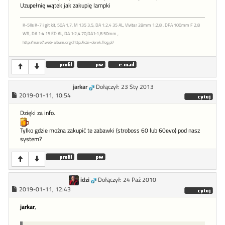
Uzupełnię wątek jak zakupię lampki
K-5IIs K-7 i git kit, 50A 1,7, M 135 3,5, DA 1:2,4 35 AL, Vivitar 28mm 1:2,8 , DFA 100mm F 2,8
WR, DA 1:4 15 ED AL, DA 1:2,4 70,DA1:1,8 50mm ,
http://mare7.web-album.org/,http://idzi-derek.flog.pl/
jarkar
Dołączył: 23 Sty 2013
2019-01-11, 10:54
Dzięki za info.
Tylko gdzie można zakupić te zabawki (stroboss 60 lub 60evo) pod nasz
system?
idzi
Dołączył: 24 Paź 2010
2019-01-11, 12:43
jarkar
,