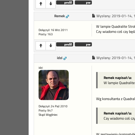
Remek
Wysłany:
2019-01-14, 
W lampie Quadralite Stro
Dołączył: 16 Wrz 2011
Czy wiadomo coś czy będzi
Posty: 163
idzi
Wysłany:
2019-01-14, 
idzi
Remek napisał/a:
W lampie Quadralite 
Wg konsultanta z Quadral
Dołączył: 24 Paź 2010
Posty: 947
Remek napisał/a:
Skąd: Węgliniec
Czy wiadomo coś czy 
W zestawieniu kompatybil