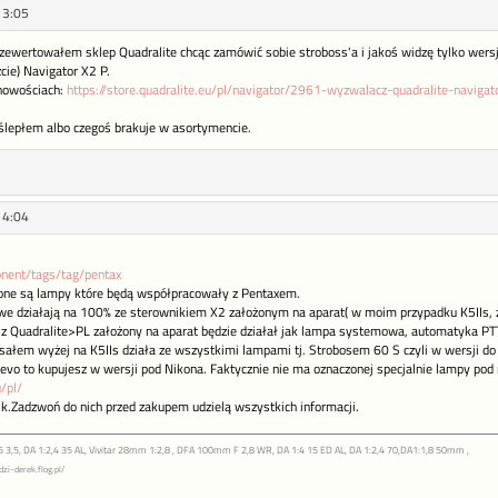
13:05
rzewertowałem sklep Quadralite chcąc zamówić sobie stroboss'a i jakoś widzę tylko wer
cie) Navigator X2 P.
nowościach:
https://store.quadralite.eu/pl/navigator/2961-wyzwalacz-quadralite-navi
oślepłem albo czegoś brakuje w asortymencie.
14:04
ponent/tags/tag/pentax
one są lampy które będą współpracowały z Pentaxem.
owe działają na 100% ze sterownikiem X2 założonym na aparat( w moim przypadku K5II
 z Quadralite>PL założony na aparat będzie działał jak lampa systemowa, automatyka 
pisałem wyżej na K5IIs działa ze wszystkimi lampami tj. Strobosem 60 S czyli w wersji d
60evo to kupujesz w wersji pod Nikona. Faktycznie nie ma oznaczonej specjalnie lampy po
u/pl/
k.Zadzwoń do nich przed zakupem udzielą wszystkich informacji.
 135 3,5, DA 1:2,4 35 AL, Vivitar 28mm 1:2,8 , DFA 100mm F 2,8 WR, DA 1:4 15 ED AL, DA 1:2,4 70,DA1:1,8 50mm ,
dzi-derek.flog.pl/