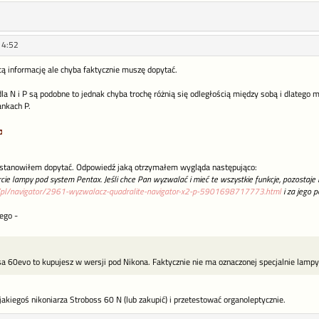
14:52
ącą informację ale chyba faktycznie muszę dopytać.
dla N i P są podobne to jednak chyba trochę różnią się odległością między sobą i dlateg
nkach P.
stanowiłem dopytać. Odpowiedź jaką otrzymałem wygląda następująco:
ie lampy pod system Pentax. Jeśli chce Pan wyzwalać i mieć te wszystkie funkcje, pozostaje
.eu/pl/navigator/2961-wyzwalacz-quadralite-navigator-x2-p-5901698717773.html
i za jego 
'ego -
osa 60evo to kupujesz w wersji pod Nikona. Faktycznie nie ma oznaczonej specjalnie lamp
kiegoś nikoniarza Stroboss 60 N (lub zakupić) i przetestować organoleptycznie.