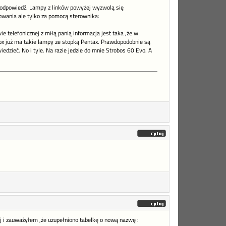
ą odpowiedź. Lampy z linków powyżej wyzwolą się
owania ale tylko za pomocą sterownika:
 telefonicznej z miłą panią informacja jest taka ,że w
ox już ma takie lampy ze stopką Pentax. Prawdopodobnie są
edzieć. No i tyle. Na razie jedzie do mnie Strobos 60 Evo. A
j i zauważyłem ,że uzupełniono tabelkę o nową nazwę :