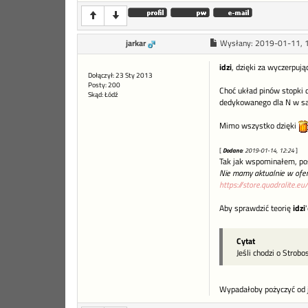
jarkar
Wysłany:
2019-01-11, 
idzi
, dzięki za wyczerpuj
Dołączył: 23 Sty 2013
Posty: 200
Choć układ pinów stopki 
Skąd: Łódź
dedykowanego dla N w sa
Mimo wszystko dzięki
[
Dodano
: 2019-01-14, 12:24
]
Tak jak wspominałem, po
Nie mamy aktualnie w oferc
https://store.quadralite
Aby sprawdzić teorię
idzi
Cytat
Jeśli chodzi o Strob
Wypadałoby pożyczyć od ja