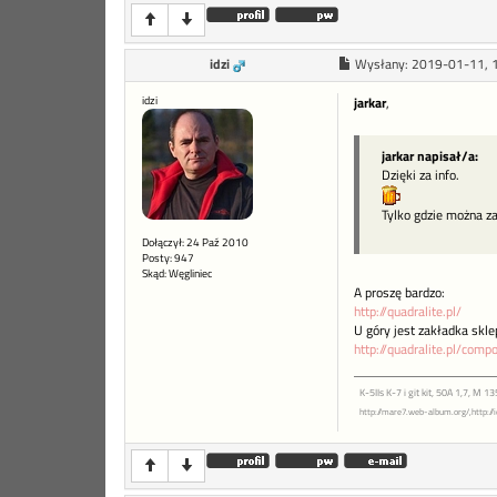
idzi
Wysłany:
2019-01-11, 
idzi
jarkar
,
jarkar napisał/a:
Dzięki za info.
Tylko gdzie można z
Dołączył: 24 Paź 2010
Posty: 947
Skąd: Węgliniec
A proszę bardzo:
http://quadralite.pl/
U góry jest zakładka skle
http://quadralite.pl/com
K-5IIs K-7 i git kit, 50A 1,7, M
http://mare7.web-album.org/,http://i