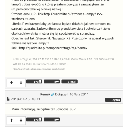
lamp Strobos evo60, o której pisałem powyżej i zauważyłem ,że
uzupełniono tabelkę o nową nazwę :
Strobos evo 60P . link:http://quadralite.pl/stroboss-lampy/355-
stroboss-60evo
Literka P wskazywałaby ,że lampa będzie działała jak systemowa na
sankach aparatu. Zadzwoniłem do przedstawiciela i potwierdził, że w
okolicach kwietnia, można się jej spodziewać w sprzedaży.
Obecnie jest tak :Sterownik Navigator X2 P założony na aparat wyzwoli
zdalnie wszystkie lampy z
linku:http://quadralite.pl/component/tags/tag/pentax
K-5IIs K-7 i git kit, 50A 1,7, M 135 3,5, DA 1:2,4 35 AL, Vivitar 28mm 1:2,8 , DFA 100mm F 2,8
WR, DA 1:4 15 ED AL, DA 1:2,4 70,DA1:1,8 50mm ,
http://mare7.web-album.org/,http://idzi-derek.flog.pl/
Remek
Dołączył: 16 Wrz 2011
2019-02-15, 18:21
Mam informację, że będzie też Stroboss 36P.