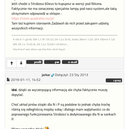
Jeśli chodzi o Strobosa 60evo to kupujesz w wersji pod Nikona.
Faktycznie nie ma oznaczonej specjalnie lampy pod nasz system,ale taką
otrzymałem odpowiedź w sklepie :
https://store.quadralite.eu/pl/
Tam też kupiłem sterownik.Zadzwoń do nich przed zakupem udzielą
wszystkich informacji.
K-5IIs K-7 i git kit, 50A 1,7, M 135 3,5, DA 1:2,4 35 AL, Vivitar 28mm 1:2,8 , DFA 100mm F 2,8
WR, DA 1:4 15 ED AL, DA 1:2,4 70,DA1:1,8 50mm ,
http://mare7.web-album.org/,http://idzi-derek.flog.pl/
jarkar
Dołączył: 23 Sty 2013
2019-01-11, 14:52
idzi
, dzięki za wyczerpującą informację ale chyba faktycznie muszę
dopytać.
Choć układ pinów stopki dla N i P są podobne to jednak chyba trochę
różnią się odległością między sobą i dlatego mam wątpliwości co do
poprawnego funkcjonowania Stroboss'a dedykowanego dla N w sankach
P.