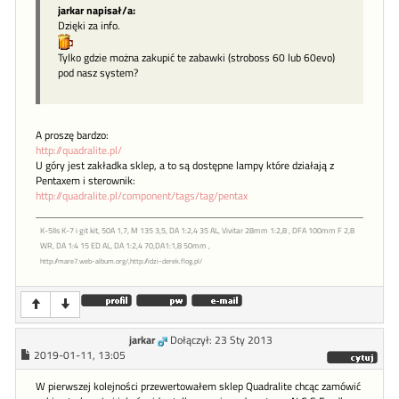
jarkar napisał/a:
Dzięki za info.
Tylko gdzie można zakupić te zabawki (stroboss 60 lub 60evo)
pod nasz system?
A proszę bardzo:
http://quadralite.pl/
U góry jest zakładka sklep, a to są dostępne lampy które działają z
Pentaxem i sterownik:
http://quadralite.pl/component/tags/tag/pentax
K-5IIs K-7 i git kit, 50A 1,7, M 135 3,5, DA 1:2,4 35 AL, Vivitar 28mm 1:2,8 , DFA 100mm F 2,8
WR, DA 1:4 15 ED AL, DA 1:2,4 70,DA1:1,8 50mm ,
http://mare7.web-album.org/,http://idzi-derek.flog.pl/
jarkar
Dołączył: 23 Sty 2013
2019-01-11, 13:05
W pierwszej kolejności przewertowałem sklep Quadralite chcąc zamówić