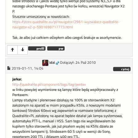
sobie stroboss'a i jakoś widzę tylko wersje pod systemy N,C,S,F a dla
naszego ukochanego Pentaxa jest tylko (w końcu, wreszcie) Navigator X2
P.
Słusznie umieszczony w nowościach:
https://store.quadralite.eu/pl/navigator/2961-wyzwalacz-quadralite-
navigator-x2-p-5901698717773.html
Tak, że albo już całkiem oślepłem albo czegoś brakuje w asortymencie.
idzi
Dołączył: 24 Paź 2010
2019-01-11, 14:04
jarkar
,
http://quadralite.pl/component/tags/tag/pentax
w linku powyżej wymienione są lampy które będą współpracowały z
Pentaxem.
Lampy studyjne i plenerowe działają na 100% ze sterownikiem X2
założonym na aparat( w moim przypadku K5IIs, z nowszymi modelami
bankowo) Strobos 60evo wg zapewnień w rozmowie telefonicznej z
Quadralite>PL założony na aparat będzie działał jak lampa systemowa,
automatyka PTT-L, manual i HSS. Sam tego nie wypróbowałem bo
kupiłem tylko sterownik, jak już pisałem wyżej na K5IIs działa ze
wszystkimi lampami tj. Strobosem 60 S czyli w wersji do Sony,
reporterem 200 TTL i Atlasem 400 pro TTL.