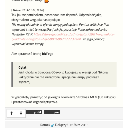
Mimo wszystko dzięki
[
Dodano
: 2019-01-14, 12:24
]
Tak jak wspominałem, postanowiłem dopytać. Odpowiedź jaką
otrzymałem wygląda następująco:
Nie mamy aktualnie w ofercie lampy pod system Pentax. Jeśli chce Pan
wyzwalać i mieć te wszystkie funkcje, pozostaje Panu zakup nadajnika
Navigator X2 P:
https://store.quadralite.eu/pl/navigator/2961-wyzwalacz-
quadralite-navigator-x2-p-5901698717773.html
i za jego pomocą
wyzwalać nasze lampy.
Aby sprawdzić teorię
idzi
'ego -
Cytat
Jeśli chodzi o Strobosa 60evo to kupujesz w wersji pod Nikona.
Faktycznie nie ma oznaczonej specjalnie lampy pod nasz
system,
Wypadałoby pożyczyć od jakiegoś nikoniarza Stroboss 60 N (lub zakupić)
i przetestować organoleptycznie.
Remek
Dołączył: 16 Wrz 2011