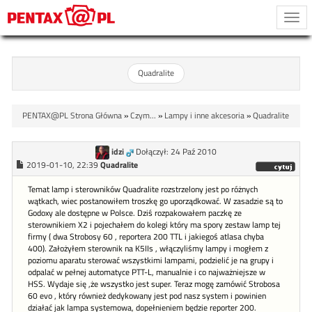
Togg
navi
Quadralite
PENTAX@PL Strona Główna
»
Czym...
»
Lampy i inne akcesoria
»
Quadralite
idzi
Dołączył: 24 Paź 2010
2019-01-10, 22:39
Quadralite
Temat lamp i sterowników Quadralite rozstrzelony jest po różnych
wątkach, wiec postanowiłem troszkę go uporządkować. W zasadzie są to
Godoxy ale dostępne w Polsce. Dziś rozpakowałem paczkę ze
sterownikiem X2 i pojechałem do kolegi który ma spory zestaw lamp tej
firmy ( dwa Strobosy 60 , reportera 200 TTL i jakiegoś atlasa chyba
400). Założyłem sterownik na K5IIs , włączyliśmy lampy i mogłem z
poziomu aparatu sterować wszystkimi lampami, podzielić je na grupy i
odpalać w pełnej automatyce PTT-L, manualnie i co najważniejsze w
HSS. Wydaje się ,że wszystko jest super. Teraz mogę zamówić Strobosa
60 evo , który również dedykowany jest pod nasz system i powinien
działać jak lampa systemowa, dopełnieniem będzie reporter 200.