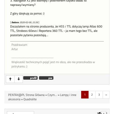
3. Navigator X2 jest walnięty i powinienem szybko oddać to
naprawy/wymiany?
Z góry dziękuję za pomoc :)
[
Dodano
: 2020-02-09, 22:26
]
Doczytałem na stronie producenta, że HSS i TTL dotyczą lamp Atlas 600
TTL, Stroboss 60evo i Reportera 360 TTL - ja mam tego bez TTL, ale
pozostałe pytania pozostają...
Pozdrawiam
Artur
---------------------------------
Większość technicznych pojęć jest mi obca, ale nie przeszkadza w
pstrykaniu ;)
1
2
3
»
PENTAX@PL Strona Główna
»
Czym...
»
Lampy i inne
akcesoria
»
Quadralite
[
]
X