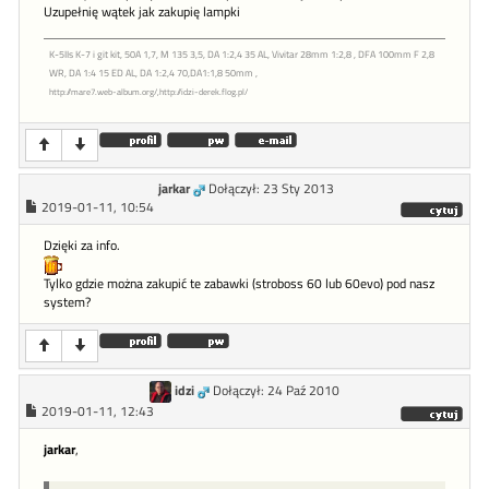
Uzupełnię wątek jak zakupię lampki
K-5IIs K-7 i git kit, 50A 1,7, M 135 3,5, DA 1:2,4 35 AL, Vivitar 28mm 1:2,8 , DFA 100mm F 2,8
WR, DA 1:4 15 ED AL, DA 1:2,4 70,DA1:1,8 50mm ,
http://mare7.web-album.org/,http://idzi-derek.flog.pl/
jarkar
Dołączył: 23 Sty 2013
2019-01-11, 10:54
Dzięki za info.
Tylko gdzie można zakupić te zabawki (stroboss 60 lub 60evo) pod nasz
system?
idzi
Dołączył: 24 Paź 2010
2019-01-11, 12:43
jarkar
,