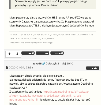
Sterownik zapięty jest na Cactus v6 II pracującym jako bridge
pomiędzy systemami Pentax i Nikon
Mam pytanie czy da się wyzwolić w HSS lampę AF 360 FGZ wpiętą w
sterownik Cactus v6 za pomocą sterownika X2 P zapiętego na aparacie?
Mam Reportera 200TTL i chciałbym jeszcze czymś doświetlić w kontrze
K-5IIs K-7 i git kit, 50A 1,7, M 135 3,5, DA 1:2,4 35 AL, Vivitar 28mm 1:2,8 , DFA 100mm F 2,8
WR, DA 1:4 15 ED AL, DA 1:2,4 70,DA1:1,8 50mm ,
http://mare7.web-album.org/,http://idzi-derek.flog.pl/
zuka68
Dołączył: 31 Maj 2010
2020-01-31, 22:34
Może zadam głupie pytanie, ale się nie znam...
Jaki trzeba dokupić odbiornik do lampy Reporter 360 (ta bez TTL w
nazwie), aby to dobrze działało z nadajnikiem/wyzwalaczem Quadralite
Navigator X2 ?
Znalazłem tylko coś takiego
https://store.quadralite.eu/pl/navigator-
x/1697-quadralite-navigator-x-dodatkowy-odbiornik-na-usb-
5901698713973.html
i nie wiem czy to będzie działać i czy jest coś
innego