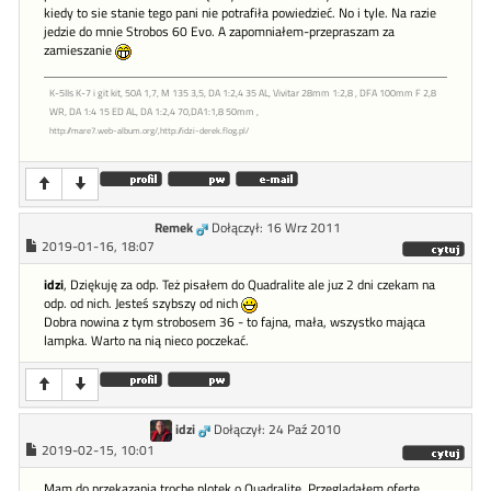
kiedy to sie stanie tego pani nie potrafiła powiedzieć. No i tyle. Na razie
jedzie do mnie Strobos 60 Evo. A zapomniałem-przepraszam za
zamieszanie
K-5IIs K-7 i git kit, 50A 1,7, M 135 3,5, DA 1:2,4 35 AL, Vivitar 28mm 1:2,8 , DFA 100mm F 2,8
WR, DA 1:4 15 ED AL, DA 1:2,4 70,DA1:1,8 50mm ,
http://mare7.web-album.org/,http://idzi-derek.flog.pl/
Remek
Dołączył: 16 Wrz 2011
2019-01-16, 18:07
idzi
, Dziękuję za odp. Też pisałem do Quadralite ale juz 2 dni czekam na
odp. od nich. Jesteś szybszy od nich
Dobra nowina z tym strobosem 36 - to fajna, mała, wszystko mająca
lampka. Warto na nią nieco poczekać.
idzi
Dołączył: 24 Paź 2010
2019-02-15, 10:01
Mam do przekazania trochę plotek o Quadralite. Przeglądałem ofertę