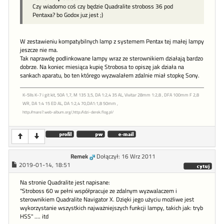
Czy wiadomo coś czy będzie Quadralite stroboss 36 pod
Pentaxa? bo Godox juz jest ;)
W zestawieniu kompatybilnych lamp z systemem Pentax tej małej lampy
jeszcze nie ma.
Tak naprawdę podlinkowane lampy wraz ze sterownikiem działają bardzo
dobrze. Na koniec miesiąca kupię Strobosa to opiszę jak działa na
sankach aparatu, bo ten którego wyzwalałem zdalnie miał stopkę Sony.
K-5IIs K-7 i git kit, 50A 1,7, M 135 3,5, DA 1:2,4 35 AL, Vivitar 28mm 1:2,8 , DFA 100mm F 2,8
WR, DA 1:4 15 ED AL, DA 1:2,4 70,DA1:1,8 50mm ,
http://mare7.web-album.org/,http://idzi-derek.flog.pl/
Remek
Dołączył: 16 Wrz 2011
2019-01-14, 18:51
Na stronie Quadralite jest napisane:
"Stroboss 60 w pełni współpracuje ze zdalnym wyzwalaczem i
sterownikiem Quadralite Navigator X. Dzięki jego użyciu możliwe jest
wykorzystanie wszystkich najważniejszych funkcji lampy, takich jak: tryb
HSS" .... itd