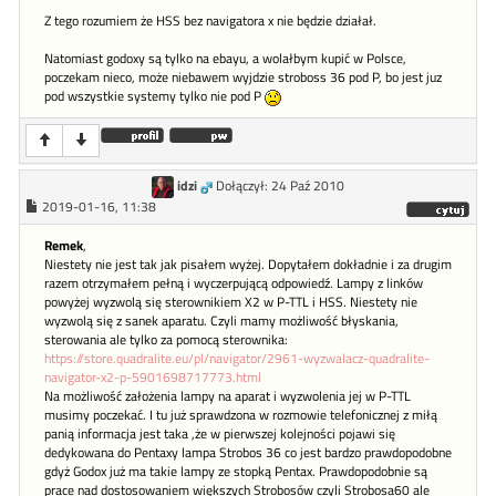
Z tego rozumiem że HSS bez navigatora x nie będzie działał.
Natomiast godoxy są tylko na ebayu, a wolałbym kupić w Polsce,
poczekam nieco, może niebawem wyjdzie stroboss 36 pod P, bo jest juz
pod wszystkie systemy tylko nie pod P
idzi
Dołączył: 24 Paź 2010
2019-01-16, 11:38
Remek
,
Niestety nie jest tak jak pisałem wyżej. Dopytałem dokładnie i za drugim
razem otrzymałem pełną i wyczerpującą odpowiedź. Lampy z linków
powyżej wyzwolą się sterownikiem X2 w P-TTL i HSS. Niestety nie
wyzwolą się z sanek aparatu. Czyli mamy możliwość błyskania,
sterowania ale tylko za pomocą sterownika:
https://store.quadralite.eu/pl/navigator/2961-wyzwalacz-quadralite-
navigator-x2-p-5901698717773.html
Na możliwość założenia lampy na aparat i wyzwolenia jej w P-TTL
musimy poczekać. I tu już sprawdzona w rozmowie telefonicznej z miłą
panią informacja jest taka ,że w pierwszej kolejności pojawi się
dedykowana do Pentaxy lampa Strobos 36 co jest bardzo prawdopodobne
gdyż Godox już ma takie lampy ze stopką Pentax. Prawdopodobnie są
prace nad dostosowaniem większych Strobosów czyli Strobosa60 ale