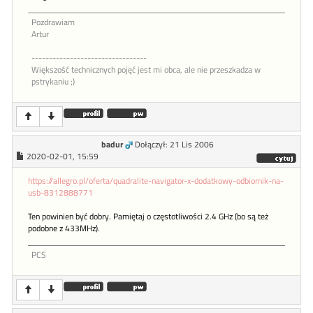
Pozdrawiam
Artur
---------------------------------
Większość technicznych pojęć jest mi obca, ale nie przeszkadza w
pstrykaniu ;)
badur
Dołączył: 21 Lis 2006
2020-02-01, 15:59
https://allegro.pl/oferta/quadralite-navigator-x-dodatkowy-odbiornik-na-
usb-8312888771
Ten powinien być dobry. Pamiętaj o częstotliwości 2.4 GHz (bo są też
podobne z 433MHz).
PCS