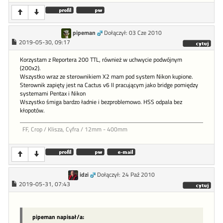
pipeman
Dołączył: 03 Cze 2010
2019-05-30, 09:17
Korzystam z Reportera 200 TTL, również w uchwycie podwójnym
(200x2).
Wszystko wraz ze sterownikiem X2 mam pod system Nikon kupione.
Sterownik zapięty jest na Cactus v6 II pracującym jako bridge pomiędzy
systemami Pentax i Nikon
Wszystko śmiga bardzo ładnie i bezproblemowo. HSS odpala bez
kłopotów.
FF, Crop / Klisza, Cyfra / 12mm - 400mm
idzi
Dołączył: 24 Paź 2010
2019-05-31, 07:43
pipeman napisał/a: