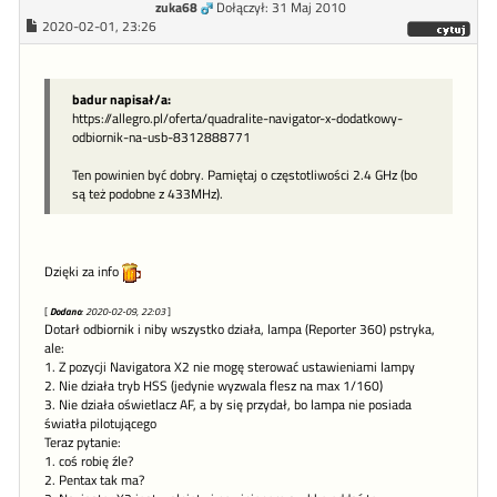
zuka68
Dołączył: 31 Maj 2010
2020-02-01, 23:26
badur napisał/a:
https://allegro.pl/oferta/quadralite-navigator-x-dodatkowy-
odbiornik-na-usb-8312888771
Ten powinien być dobry. Pamiętaj o częstotliwości 2.4 GHz (bo
są też podobne z 433MHz).
Dzięki za info
[
Dodano
: 2020-02-09, 22:03
]
Dotarł odbiornik i niby wszystko działa, lampa (Reporter 360) pstryka,
ale:
1. Z pozycji Navigatora X2 nie mogę sterować ustawieniami lampy
2. Nie działa tryb HSS (jedynie wyzwala flesz na max 1/160)
3. Nie działa oświetlacz AF, a by się przydał, bo lampa nie posiada
światła pilotującego
Teraz pytanie:
1. coś robię źle?
2. Pentax tak ma?