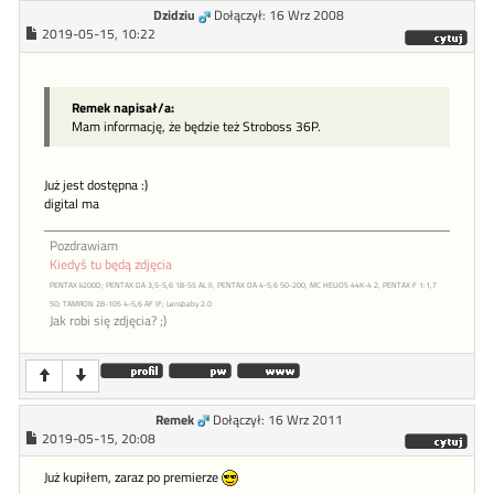
Dzidziu
Dołączył: 16 Wrz 2008
2019-05-15, 10:22
Remek napisał/a:
Mam informację, że będzie też Stroboss 36P.
Już jest dostępna :)
digital ma
Pozdrawiam
Kiedyś tu będą zdjęcia
PENTAX k200D; PENTAX DA 3,5-5,6 18-55 AL II, PENTAX DA 4-5,6 50-200, MC HELIOS 44K-4 2, PENTAX F 1:1,7
50; TAMRON 28-105 4-5,6 AF IF; Lensbaby 2.0
Jak robi się zdjęcia? ;)
Remek
Dołączył: 16 Wrz 2011
2019-05-15, 20:08
Już kupiłem, zaraz po premierze