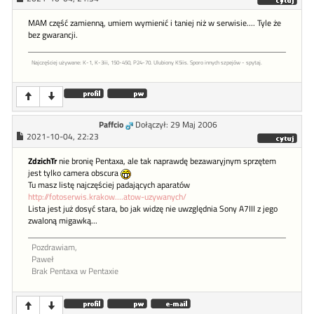
MAM część zamienną, umiem wymienić i taniej niż w serwisie.... Tyle że
bez gwarancji.
Najczęściej używane: K-1, K-3iii, 150-450, P24-70. Ulubiony K5iis. Sporo innych szpejów - spytaj.
Paffcio
Dołączył: 29 Maj 2006
2021-10-04, 22:23
ZdzichTr
nie bronię Pentaxa, ale tak naprawdę bezawaryjnym sprzętem
jest tylko camera obscura
Tu masz listę najczęściej padających aparatów
http://fotoserwis.krakow....atow-uzywanych/
Lista jest już dosyć stara, bo jak widzę nie uwzględnia Sony A7III z jego
zwaloną migawką...
Pozdrawiam,
Paweł
Brak Pentaxa w Pentaxie