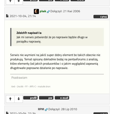
plwk
Dołączył: 21 Kwi 2006
2021-10-04, 21:14
ZdzichTr napisał/a:
Jak mi serwis potwierdzi że po naprawie będzie długo w
porządku naprawię.
Serwis nie wymieni na jakiś super dobry element bo takich obecnie nie
produkują. Temat opisany dokładnie bodaj na pentaxforums z analizą,
które elementy (od jakich producentów i o jakim wyglądzie) zapewnią
długotrwałe poprawne działanie po naprawie.
Pozdrawiam
6x6 - 24x36 - FF - APS-C - malutki dron
RPM
Dołączył: 28 Lip 2010
2021-10-04, 21:34