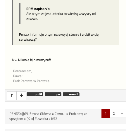
RPM napisał/a:
Ale o tym że jest usterka to wiedzą wszyscy od
zawsze.
Pentax informuje o tym na swojej stronie i zrobił akcję
serwisową?
A w Nikonie bijo murzynuf!
Pozdrawiam,
Paweł
Brak Pentaxa w Pentaxie
1
2
»
PENTAX@PL Strona Główna
»
Czym...
»
Problemy ze
sprzętem
»
[K-x] Fuszerka z KS2