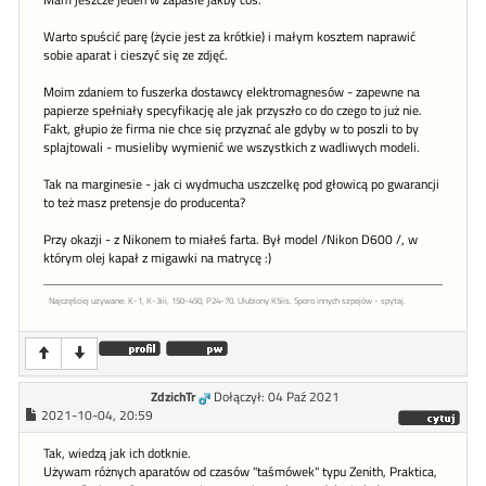
Mam jeszcze jeden w zapasie jakby cos.
Warto spuścić parę (życie jest za krótkie) i małym kosztem naprawić
sobie aparat i cieszyć się ze zdjęć.
Moim zdaniem to fuszerka dostawcy elektromagnesów - zapewne na
papierze spełniały specyfikację ale jak przyszło co do czego to już nie.
Fakt, głupio że firma nie chce się przyznać ale gdyby w to poszli to by
splajtowali - musieliby wymienić we wszystkich z wadliwych modeli.
Tak na marginesie - jak ci wydmucha uszczelkę pod głowicą po gwarancji
to też masz pretensje do producenta?
Przy okazji - z Nikonem to miałeś farta. Był model /Nikon D600 /, w
którym olej kapał z migawki na matrycę :)
Najczęściej używane: K-1, K-3iii, 150-450, P24-70. Ulubiony K5iis. Sporo innych szpejów - spytaj.
ZdzichTr
Dołączył: 04 Paź 2021
2021-10-04, 20:59
Tak, wiedzą jak ich dotknie.
Używam różnych aparatów od czasów "taśmówek" typu Zenith, Praktica,