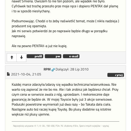
nawet Smiena. Owszem to nie ten poziom, ale wpadek nie było.
Cyfrówek też trochę przeszło prze moje ręce i dopiero PENTAX dał plamę
i to w sposób niesłychany.
Podsumowując. Chodzi o to żeby naświetlić temat, może ( nikła nadzieja )
producent się opamięta.
Jak mi serwis potwierdzi że po naprawie będzie długo w porządku
naprawię.
Ale na pewno PENTAX-a już nie kupię.
RPM
Dołączył: 28 Lip 2010
2021-10-04, 21:05
Każdej marce zdarzyła/zdarzy się wpadka techniczna/wizerunkowa. Nie
warto się zapierać że nie bo nie. Ale i tak zrobisz jak będziesz chciał. Przy
czym cena w serwisie zwala z nóg, uprzedzam. I niekoniecznie daje
gwarancję że będzie ok. W mojej Toyocie były już 3 akcje serwisowe.
Poduszki powietrzne wymieniali już dwa razy - bo Takata dała ciała.
Następne auto też raczej kupię Toyotę. Bo plusy dodatnie są istotnie
większe niż plusy ujemne.
Najczęściej używane: K-1, K-3iii, 150-450, P24-70. Ulubiony K5iis. Sporo innych szpejów - spytaj.