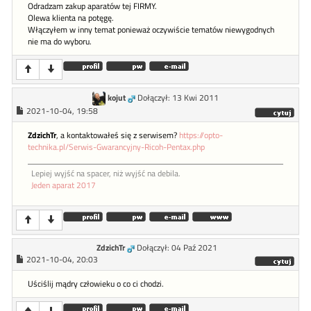
Odradzam zakup aparatów tej FIRMY.
Olewa klienta na potęgę.
Włączyłem w inny temat ponieważ oczywiście tematów niewygodnych
nie ma do wyboru.
kojut
Dołączył: 13 Kwi 2011
2021-10-04, 19:58
ZdzichTr
, a kontaktowałeś się z serwisem?
https://opto-
technika.pl/Serwis-Gwarancyjny-Ricoh-Pentax.php
Lepiej wyjść na spacer, niż wyjść na debila.
Jeden aparat 2017
ZdzichTr
Dołączył: 04 Paź 2021
2021-10-04, 20:03
Uściślij mądry człowieku o co ci chodzi.