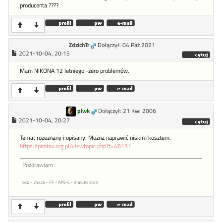
producenta ????
ZdzichTr
Dołączył: 04 Paź 2021
2021-10-04, 20:15
Mam NIKONA 12 letniego -zero problemów.
plwk
Dołączył: 21 Kwi 2006
2021-10-04, 20:27
Temat rozeznany i opisany. Można naprawić niskim kosztem.
https://pentax.org.pl/viewtopic.php?t=48131
Pozdrawiam
6x6 - 24x36 - FF - APS-C - malutki dron