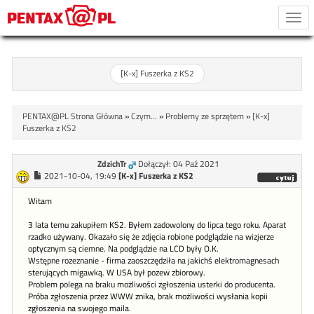
Togg
navi
[K-x] Fuszerka z KS2
PENTAX@PL Strona Główna
»
Czym...
»
Problemy ze sprzętem
»
[K-x]
Fuszerka z KS2
ZdzichTr
Dołączył: 04 Paź 2021
2021-10-04, 19:49
[K-x] Fuszerka z KS2
Witam
3 lata temu zakupiłem KS2. Byłem zadowolony do lipca tego roku. Aparat
rzadko używany. Okazało się że zdjęcia robione podglądzie na wizjerze
optycznym są ciemne. Na podglądzie na LCD były O.K.
Wstępne rozeznanie - firma zaoszczędziła na jakichś elektromagnesach
sterujących migawką. W USA był pozew zbiorowy.
Problem polega na braku możliwości zgłoszenia usterki do producenta.
Próba zgłoszenia przez WWW znika, brak możliwości wysłania kopii
zgłoszenia na swojego maila.