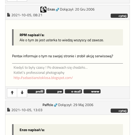
Enzo
Dołączył: 20 Gru 2006
2021-10-05, 08:21
RPM napisał/a:
Ale o tym że jest usterka to wiedzą wszyscy od zawsze.
Pentax informuje o tym na swojej stronie i zrobił akcję serwisową?
Kiedyś to były czasy ! Po drzewach się chodziło...
Kotlet`s professional photography
http://sebastianstoklosa.blogspot.com/
Paffcio
Dołączył: 29 Maj 2006
2021-10-05, 13:03
Enzo napisał/a: