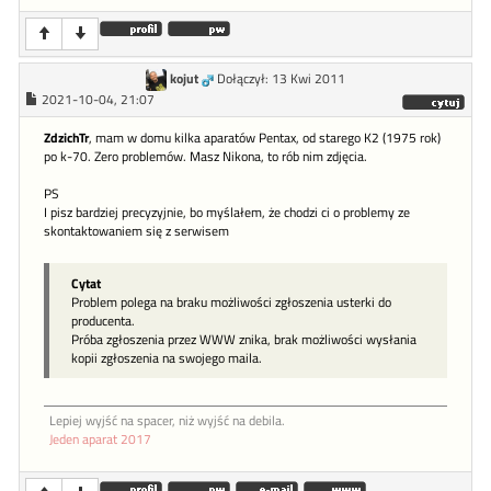
kojut
Dołączył: 13 Kwi 2011
2021-10-04, 21:07
ZdzichTr
, mam w domu kilka aparatów Pentax, od starego K2 (1975 rok)
po k-70. Zero problemów. Masz Nikona, to rób nim zdjęcia.
PS
I pisz bardziej precyzyjnie, bo myślałem, że chodzi ci o problemy ze
skontaktowaniem się z serwisem
Cytat
Problem polega na braku możliwości zgłoszenia usterki do
producenta.
Próba zgłoszenia przez WWW znika, brak możliwości wysłania
kopii zgłoszenia na swojego maila.
Lepiej wyjść na spacer, niż wyjść na debila.
Jeden aparat 2017