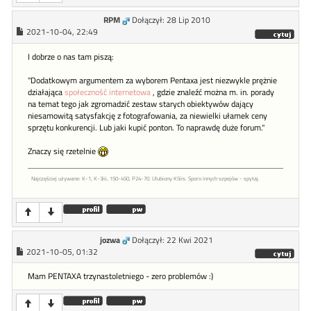
RPM
Dołączył: 28 Lip 2010
2021-10-04, 22:49
I dobrze o nas tam piszą:
"Dodatkowym argumentem za wyborem Pentaxa jest niezwykle prężnie
działająca
społeczność internetowa
, gdzie znaleźć można m. in. porady
na temat tego jak zgromadzić zestaw starych obiektywów dający
niesamowitą satysfakcję z fotografowania, za niewielki ułamek ceny
sprzętu konkurencji. Lub jaki kupić ponton. To naprawdę duże forum."
Znaczy się rzetelnie
Najczęściej używane: K-1, K-3iii, 150-450, P24-70. Ulubiony K5iis. Sporo innych szpejów - spytaj.
jozwa
Dołączył: 22 Kwi 2021
2021-10-05, 01:32
Mam PENTAXA trzynastoletniego - zero problemów :)