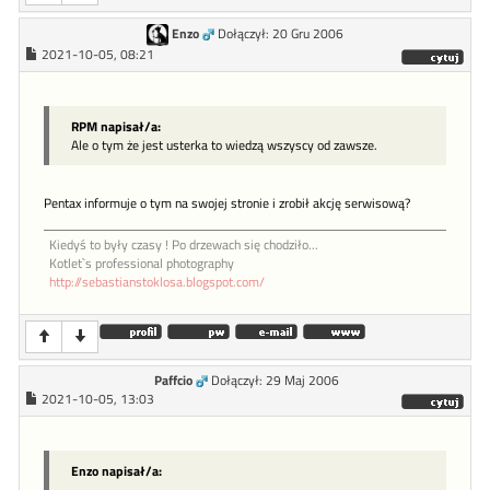
Enzo
Dołączył: 20 Gru 2006
2021-10-05, 08:21
RPM napisał/a:
Ale o tym że jest usterka to wiedzą wszyscy od zawsze.
Pentax informuje o tym na swojej stronie i zrobił akcję serwisową?
Kiedyś to były czasy ! Po drzewach się chodziło...
Kotlet`s professional photography
http://sebastianstoklosa.blogspot.com/
Paffcio
Dołączył: 29 Maj 2006
2021-10-05, 13:03
Enzo napisał/a: