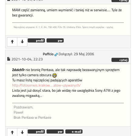
MAM część zamienną, umiem wymienić i taniej niż w serwisie.... Tyle że
bez gwarancji.
Najczęściej używane: K-1, K-3iii, 150-450, P24-70. Ulubiony K5iis. Sporo innych szpejów - spytaj.
Paffcio
Dołączył: 29 Maj 2006
2021-10-04, 22:23
ZdzichTr
nie bronię Pentaxa, ale tak naprawdę bezawaryjnym sprzętem
jest tylko camera obscura
Tu masz listę najczęściej padających aparatów
http://fotoserwis.krakow....atow-uzywanych/
Lista jest już dosyć stara, bo jak widzę nie uwzględnia Sony A7III z jego
zwaloną migawką...
Pozdrawiam,
Paweł
Brak Pentaxa w Pentaxie