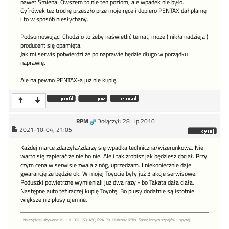
nawet Smiena. Owszem to nie ten poziom, ale wpadek nie było.
Cyfrówek też trochę przeszło prze moje ręce i dopiero PENTAX dał plamę
i to w sposób niesłychany.
Podsumowując. Chodzi o to żeby naświetlić temat, może ( nikła nadzieja )
producent się opamięta.
Jak mi serwis potwierdzi że po naprawie będzie długo w porządku
naprawię.
Ale na pewno PENTAX-a już nie kupię.
RPM
Dołączył: 28 Lip 2010
2021-10-04, 21:05
Każdej marce zdarzyła/zdarzy się wpadka techniczna/wizerunkowa. Nie
warto się zapierać że nie bo nie. Ale i tak zrobisz jak będziesz chciał. Przy
czym cena w serwisie zwala z nóg, uprzedzam. I niekoniecznie daje
gwarancję że będzie ok. W mojej Toyocie były już 3 akcje serwisowe.
Poduszki powietrzne wymieniali już dwa razy - bo Takata dała ciała.
Następne auto też raczej kupię Toyotę. Bo plusy dodatnie są istotnie
większe niż plusy ujemne.
Najczęściej używane: K-1, K-3iii, 150-450, P24-70. Ulubiony K5iis. Sporo innych szpejów - spytaj.