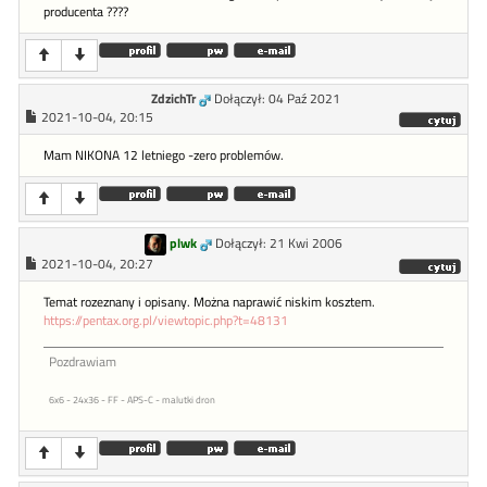
producenta ????
ZdzichTr
Dołączył: 04 Paź 2021
2021-10-04, 20:15
Mam NIKONA 12 letniego -zero problemów.
plwk
Dołączył: 21 Kwi 2006
2021-10-04, 20:27
Temat rozeznany i opisany. Można naprawić niskim kosztem.
https://pentax.org.pl/viewtopic.php?t=48131
Pozdrawiam
6x6 - 24x36 - FF - APS-C - malutki dron