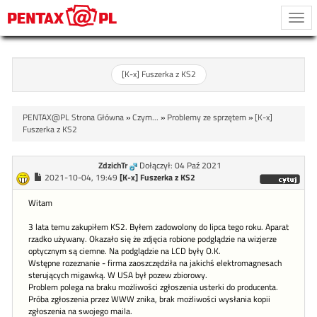
Togg
navi
[K-x] Fuszerka z KS2
PENTAX@PL Strona Główna
»
Czym...
»
Problemy ze sprzętem
»
[K-x]
Fuszerka z KS2
ZdzichTr
Dołączył: 04 Paź 2021
2021-10-04, 19:49
[K-x] Fuszerka z KS2
Witam
3 lata temu zakupiłem KS2. Byłem zadowolony do lipca tego roku. Aparat
rzadko używany. Okazało się że zdjęcia robione podglądzie na wizjerze
optycznym są ciemne. Na podglądzie na LCD były O.K.
Wstępne rozeznanie - firma zaoszczędziła na jakichś elektromagnesach
sterujących migawką. W USA był pozew zbiorowy.
Problem polega na braku możliwości zgłoszenia usterki do producenta.
Próba zgłoszenia przez WWW znika, brak możliwości wysłania kopii
zgłoszenia na swojego maila.