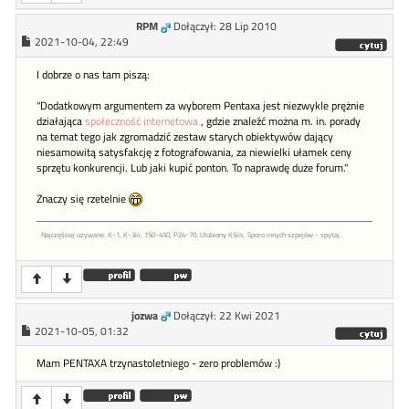
RPM
Dołączył: 28 Lip 2010
2021-10-04, 22:49
I dobrze o nas tam piszą:
"Dodatkowym argumentem za wyborem Pentaxa jest niezwykle prężnie
działająca
społeczność internetowa
, gdzie znaleźć można m. in. porady
na temat tego jak zgromadzić zestaw starych obiektywów dający
niesamowitą satysfakcję z fotografowania, za niewielki ułamek ceny
sprzętu konkurencji. Lub jaki kupić ponton. To naprawdę duże forum."
Znaczy się rzetelnie
Najczęściej używane: K-1, K-3iii, 150-450, P24-70. Ulubiony K5iis. Sporo innych szpejów - spytaj.
jozwa
Dołączył: 22 Kwi 2021
2021-10-05, 01:32
Mam PENTAXA trzynastoletniego - zero problemów :)