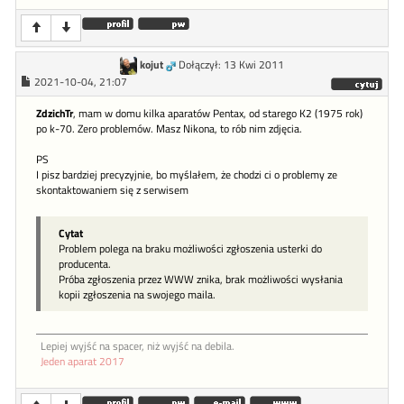
kojut
Dołączył: 13 Kwi 2011
2021-10-04, 21:07
ZdzichTr
, mam w domu kilka aparatów Pentax, od starego K2 (1975 rok)
po k-70. Zero problemów. Masz Nikona, to rób nim zdjęcia.
PS
I pisz bardziej precyzyjnie, bo myślałem, że chodzi ci o problemy ze
skontaktowaniem się z serwisem
Cytat
Problem polega na braku możliwości zgłoszenia usterki do
producenta.
Próba zgłoszenia przez WWW znika, brak możliwości wysłania
kopii zgłoszenia na swojego maila.
Lepiej wyjść na spacer, niż wyjść na debila.
Jeden aparat 2017