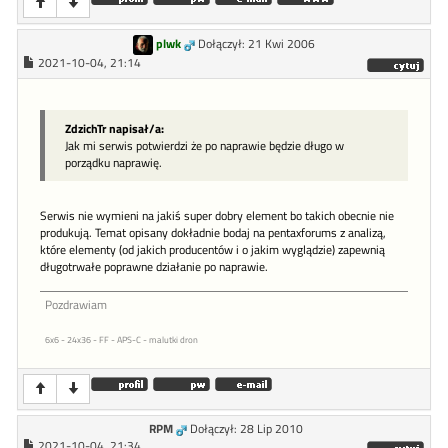
plwk
Dołączył: 21 Kwi 2006
2021-10-04, 21:14
ZdzichTr napisał/a:
Jak mi serwis potwierdzi że po naprawie będzie długo w
porządku naprawię.
Serwis nie wymieni na jakiś super dobry element bo takich obecnie nie
produkują. Temat opisany dokładnie bodaj na pentaxforums z analizą,
które elementy (od jakich producentów i o jakim wyglądzie) zapewnią
długotrwałe poprawne działanie po naprawie.
Pozdrawiam
6x6 - 24x36 - FF - APS-C - malutki dron
RPM
Dołączył: 28 Lip 2010
2021-10-04, 21:34