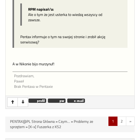
RPM napisał/a:
Ale o tym że jest usterka to wiedzą wszyscy od
zawsze.
Pentax informuje o tym na swojej stronie i zrobił akcję
serwisową?
A w Nikonie bijo murzynuf!
Pozdrawiam,
Paweł
Brak Pentaxa w Pentaxie
1
2
»
PENTAX@PL Strona Główna
»
Czym...
»
Problemy ze
sprzętem
»
[K-x] Fuszerka z KS2