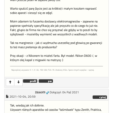
Mam jeszcze jeden w zapasie jakby cos.
Warto spuścić parę (życie jest za krótkie) i małym kosztem naprawić
sobie aparat i cieszyć się ze zdjęć.
Moim zdaniem to fuszerka dostawcy elektromagnesów - zapewne na
papierze spełniały specyfikację ale jak przyszło co do czego to już nie.
Fakt, głupio że firma nie chce się przyznać ale gdyby w to poszli to by
splajtowali - musieliby wymienić we wszystkich z wadliwych modeli.
Tak na marginesie - jak ci wydmucha uszczelkę pod głowicą po gwarancji
to też masz pretensje do producenta?
Przy okazji - z Nikonem to miałeś farta. Był model /Nikon D600 /, w
którym olej kapał z migawki na matrycę :)
Najczęściej używane: K-1, K-3iii, 150-450, P24-70. Ulubiony K5iis. Sporo innych szpejów - spytaj.
ZdzichTr
Dołączył: 04 Paź 2021
2021-10-04, 20:59
Tak, wiedzą jak ich dotknie.
Używam różnych aparatów od czasów "taśmówek" typu Zenith, Praktica,