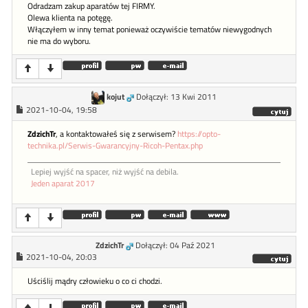
Odradzam zakup aparatów tej FIRMY.
Olewa klienta na potęgę.
Włączyłem w inny temat ponieważ oczywiście tematów niewygodnych
nie ma do wyboru.
kojut
Dołączył: 13 Kwi 2011
2021-10-04, 19:58
ZdzichTr
, a kontaktowałeś się z serwisem?
https://opto-
technika.pl/Serwis-Gwarancyjny-Ricoh-Pentax.php
Lepiej wyjść na spacer, niż wyjść na debila.
Jeden aparat 2017
ZdzichTr
Dołączył: 04 Paź 2021
2021-10-04, 20:03
Uściślij mądry człowieku o co ci chodzi.