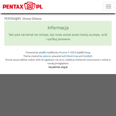
Togg
navi
PENTAX@PL Strona Główna
Informacja
Taki post lub temat nie istnieje, być może został przed chwilą usunięty, wróć
i spróbuj ponownie
Powered by
phpBB
modified by
Przemo
© 2003 phpBB Group
Theme created by
opiszon
, powered with
Bootstrap
and
VanillaJS
.
Strona używa plików cookie. Jeśli nie zgadzasz się na to, zablokuj możliwość korzystania z cookie w
swojej przeglądarce.
my.pentax.org.pl