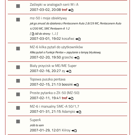
Zaślepki w analogach serii M i A
2007-03-02, 20:08
tref
mz-50 i moje obiektywy
jak go zmusić do działania z Pentaconem Auto 2.8/29 MC, Pentaconem Auto
4/200 MC, SMC Pentaxem-A 1:2
[
Idź do strony:
1
,
2
]
2007-03-01, 19:02
kosafwc
MZ-6 kilka pytań do użytkowników
Kilka pytań o Funkcje Pentax + zapytanie o lampę błyskową.
2007-02-20, 19:50
grzecho
Bialy przycisk w ME/ME Super
2007-02-16, 20:27
zy
Topowa puszka pentaxa
2007-02-15, 21:13 bossini
Proste pytanka o ZX-50 (MZ-50)
2007-02-11, 19:41
tref
MZ-6 i manualny SMC-A 50/1,7
2007-01-31, 21:15
Adampio
SuperA
zrób to sam
2007-01-29, 12:01
Kilroy