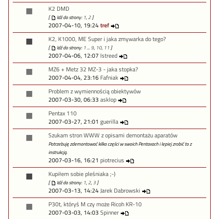
K2 DMD
[
Idź do strony:
1
,
2
]
2007-04-10, 19:24
tref
K2, K1000, ME Super i jaka zmywarka do tego?
[
Idź do strony:
1
...
9
,
10
,
11
]
2007-04-06, 12:07
Istreed
MZ6 + Metz 32 MZ-3 - jaka stopka?
2007-04-04, 23:16
Fafniak
Problem z wymiennością obiektywów
2007-03-30, 06:33
asklop
Pentax 110
2007-03-27, 21:01
guerilla
Szukam stron WWW z opisami demontażu aparatów
Potrzebuję zdemontować kilka części w swoich Pentaxach i lepiej zrobić to z
instrukcją.
2007-03-16, 16:21
piotrecius
Kupiłem sobie pleśniaka ;-)
[
Idź do strony:
1
,
2
,
3
]
2007-03-13, 14:24
Jarek Dabrowski
P30t, któryś M czy może Ricoh KR-10
2007-03-03, 14:03
Spinner