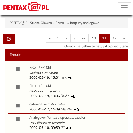
Togg
navi
PENTAX@PL Strona Główna
»
Czym...
»
Korpusy analogowe
«
1
2
3
«»
10
11
12
»
Oznacz wszystkie tematy jako przeczytane
Tematy
Ricoh KR-10M
cokolwiek o tym modelu
2007-05-19, 16:01
mik
Ricoh KR-10M
cokolwiek o tym aparaciku
2007-05-19, 13:06
RaVio
datownik w mz5 i mz5n
2007-05-17, 14:09
MarWoj
Analogowy Pentax a sprawa... czeska
Fajny sklepik w czeskiej Pradze
2007-05-10, 09:59
PT