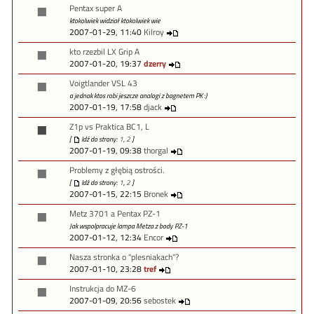
Pentax super A
ktokolwiek widział ktokolwiek wie
2007-01-29, 11:40
Kilroy
kto rzezbil LX Grip A
2007-01-20, 19:37
dzerry
Voigtlander VSL 43
a jednak ktos robi jeszcze analogi z bagnetem PK :)
2007-01-19, 17:58
djack
Z1p vs Praktica BC1, L
[
Idź do strony:
1
,
2
]
2007-01-19, 09:38
thorgal
Problemy z głębią ostrości.
[
Idź do strony:
1
,
2
]
2007-01-15, 22:15
Bronek
Metz 3701 a Pentax PZ-1
Jak wspolpracuje lampa Metza z body PZ-1
2007-01-12, 12:34
Encor
Nasza stronka o "plesniakach"?
2007-01-10, 23:28
tref
Instrukcja do MZ-6
2007-01-09, 20:56
sebostek