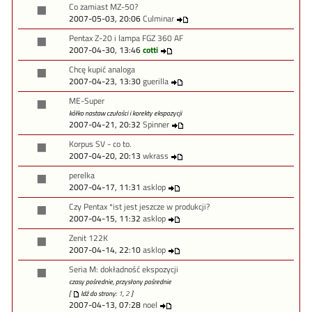
Co zamiast MZ-50?
2007-05-03, 20:06
Culminar
Pentax Z-20 i lampa FGZ 360 AF
2007-04-30, 13:46
cotti
Chcę kupić analoga
2007-04-23, 13:30
guerilla
ME-Super
kółko nastaw czułości i korekty ekspozycji
2007-04-21, 20:32
Spinner
Korpus SV - co to.
2007-04-20, 20:13
wkrass
perelka
2007-04-17, 11:31
asklop
Czy Pentax *ist jest jeszcze w produkcji?
2007-04-15, 11:32
asklop
Zenit 122K
2007-04-14, 22:10
asklop
Seria M: dokładność ekspozycji
czasy pośrednie, przysłony pośrednie
[
Idź do strony:
1
,
2
]
2007-04-13, 07:28
noel