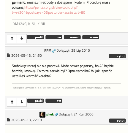
germario
, musisz mieć body z dostępem i kodem. Procedurę masz
opisaną
https://pentax.org.pl/viewtopic.php?
t=44204&postdays=0&postorder=asc&start=80
YM124G, K-5II, K-3II
RPM
Dołączył: 28 Lip 2010
2026-05-13, 21:50
Śrubokręt raczej nic nie poprawi. Może nawet pogorszy, bo AF będzie
bardziej losowy. Co to za serwis był? Opto-technika? W jaki sposób
ustaliłeś wartość korekty?
Najczęściej używane: K-1, K-3iii, 150-450, P24-70. Ulubiony K5iis. Sporo innych szpejów - spytaj.
plwk
Dołączył: 21 Kwi 2006
2026-05-13, 22:18