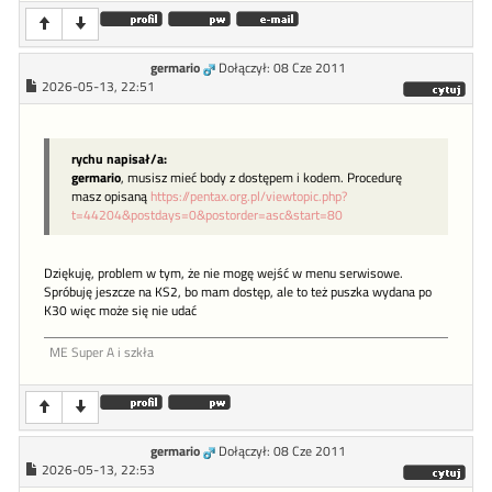
germario
Dołączył: 08 Cze 2011
2026-05-13, 22:51
rychu napisał/a:
germario
, musisz mieć body z dostępem i kodem. Procedurę
masz opisaną
https://pentax.org.pl/viewtopic.php?
t=44204&postdays=0&postorder=asc&start=80
Dziękuję, problem w tym, że nie mogę wejść w menu serwisowe.
Spróbuję jeszcze na KS2, bo mam dostęp, ale to też puszka wydana po
K30 więc może się nie udać
ME Super A i szkła
germario
Dołączył: 08 Cze 2011
2026-05-13, 22:53