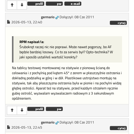
germario
Dołączył: 08 Cze 2011
2026-05-13, 22:40
RPM napisał/a:
Śrubokręt raczej nic nie poprawi. Może nawet pogorszy, bo AF
będzie bardziej losowy. Co to za serwis był? Opto-technika? W
jaki sposób ustaliłeś wartość korekty?
Na tablicy testowej montowanej na statywie z pionową ścianą do
celowania i z pochylnią pod kątem 45* z zerem w płaszczyźnie ostrzenia i
dokładną podziałką w górę i w dół. Plastikowe ustrojstwo montuję na
statywie, tak aby płaszczyzna ostrzenia była w pionie i na pochylni widzę
głębię ostrości. Aparat też na statywie, przed każdym strzałem ręcznie
gubię ostrość, wyzwalam wyzwalaczem radiowym z 3 sekundowym
opóźnieniem.
germario
Dołączył: 08 Cze 2011
2026-05-13, 22:45