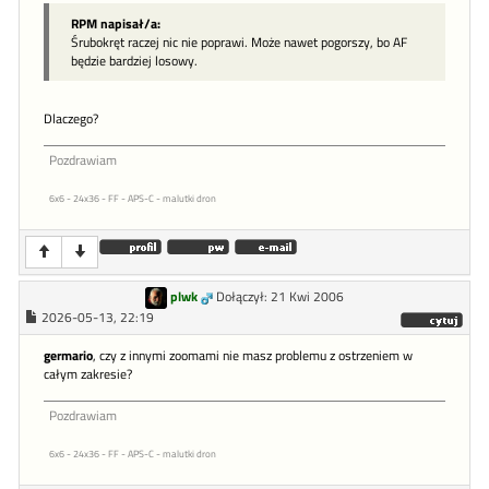
RPM napisał/a:
Śrubokręt raczej nic nie poprawi. Może nawet pogorszy, bo AF
będzie bardziej losowy.
Dlaczego?
Pozdrawiam
6x6 - 24x36 - FF - APS-C - malutki dron
plwk
Dołączył: 21 Kwi 2006
2026-05-13, 22:19
germario
, czy z innymi zoomami nie masz problemu z ostrzeniem w
całym zakresie?
Pozdrawiam
6x6 - 24x36 - FF - APS-C - malutki dron