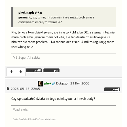
plwk napisał/a:
germario
, czy z innymi zoomami nie masz problemu z
ostrzeniem w całym zakresie?
Nie, tylko z tym obiektywem, ale inne to PLM albo DC, z sigmami też nie
mam problemu. Jeszcze mam 50 kita, ale ten działa nz śrubokręcie i z
nim też nie mam problemu. Na manualach z serii A mikro regulację mam
ustawioną na 2-
ME Super A i szkła
plwk
Dołączył: 21 Kwi 2006
2026-05-13, 22:45
Czy sprawdzałeś działanie tego obiektywu na innych body?
Pozdrawiam
6x6 - 24x36 - FF - APS-C - malutki dron