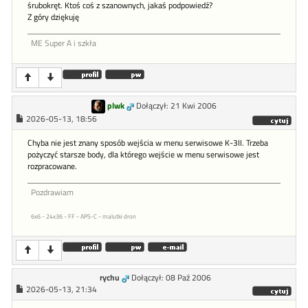
śrubokręt. Ktoś coś z szanownych, jakaś podpowiedź?
Z góry dziękuję
ME Super A i szkła
plwk
Dołączył: 21 Kwi 2006
2026-05-13, 18:56
Chyba nie jest znany sposób wejścia w menu serwisowe K-3II. Trzeba
pożyczyć starsze body, dla którego wejście w menu serwisowe jest
rozpracowane.
Pozdrawiam
6x6 - 24x36 - FF - APS-C - malutki dron
rychu
Dołączył: 08 Paź 2006
2026-05-13, 21:34