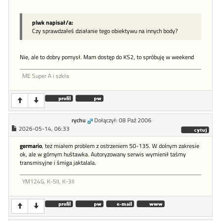
plwk napisał/a:
Czy sprawdzałeś działanie tego obiektywu na innych body?
Nie, ale to dobry pomysł. Mam dostęp do KS2, to spróbuję w weekend
ME Super A i szkła
rychu
Dołączył: 08 Paź 2006
2026-05-14, 06:33
germario
, też miałem problem z ostrzeniem 50-135. W dolnym zakresie
ok, ale w górnym huśtawka. Autoryzowany serwis wymienił taśmy
transmisyjne i śmiga jaktalala.
YM124G, K-5II, K-3II