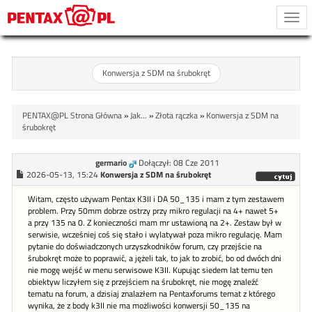
Togg
navi
Konwersja z SDM na śrubokręt
PENTAX@PL Strona Główna
»
Jak...
»
Złota rączka
»
Konwersja z SDM na
śrubokręt
germario
Dołączył: 08 Cze 2011
2026-05-13, 15:24
Konwersja z SDM na śrubokręt
Witam, często używam Pentax K3II i DA 50_135 i mam z tym zestawem
problem. Przy 50mm dobrze ostrzy przy mikro regulacji na 4+ nawet 5+
a przy 135 na 0. Z konieczności mam mr ustawioną na 2+. Zestaw był w
serwisie, wcześniej coś się stało i wylatywał poza mikro regulację. Mam
pytanie do doświadczonych urzyszkodników forum, czy przejście na
śrubokręt może to poprawić, a jężeli tak, to jak to zrobić, bo od dwóch dni
nie mogę wejść w menu serwisowe K3II. Kupując siedem lat temu ten
obiektyw liczyłem się z przejściem na śrubokręt, nie mogę znaleźć
tematu na forum, a dzisiaj znalazłem na Pentaxforums temat z którego
wynika, że z body k3II nie ma możliwości konwersji 50_135 na