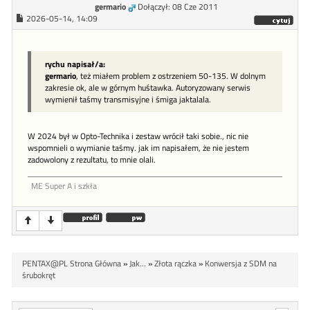
germario
Dołączył: 08 Cze 2011
2026-05-14, 14:09
rychu napisał/a:
germario
, też miałem problem z ostrzeniem 50-135. W dolnym
zakresie ok, ale w górnym huśtawka. Autoryzowany serwis
wymienił taśmy transmisyjne i śmiga jaktalala.
W 2024 był w Opto-Technika i zestaw wrócił taki sobie., nic nie
wspomnieli o wymianie taśmy. jak im napisałem, że nie jestem
zadowolony z rezultatu, to mnie olali.
ME Super A i szkła
PENTAX@PL Strona Główna
»
Jak...
»
Złota rączka
»
Konwersja z SDM na
śrubokręt