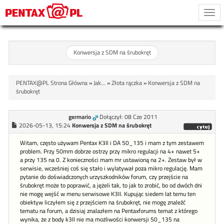
Togg
navi
Konwersja z SDM na śrubokręt
PENTAX@PL Strona Główna
»
Jak...
»
Złota rączka
»
Konwersja z SDM na
śrubokręt
germario
Dołączył: 08 Cze 2011
2026-05-13, 15:24
Konwersja z SDM na śrubokręt
Witam, często używam Pentax K3II i DA 50_135 i mam z tym zestawem
problem. Przy 50mm dobrze ostrzy przy mikro regulacji na 4+ nawet 5+
a przy 135 na 0. Z konieczności mam mr ustawioną na 2+. Zestaw był w
serwisie, wcześniej coś się stało i wylatywał poza mikro regulację. Mam
pytanie do doświadczonych urzyszkodników forum, czy przejście na
śrubokręt może to poprawić, a jężeli tak, to jak to zrobić, bo od dwóch dni
nie mogę wejść w menu serwisowe K3II. Kupując siedem lat temu ten
obiektyw liczyłem się z przejściem na śrubokręt, nie mogę znaleźć
tematu na forum, a dzisiaj znalazłem na Pentaxforums temat z którego
wynika, że z body k3II nie ma możliwości konwersji 50_135 na