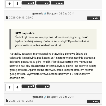
germario
Dołączył: 08 Cze 2011
2026-05-13, 22:40
RPM napisał/a:
Śrubokręt raczej nic nie poprawi. Może nawet pogorszy, bo AF
będzie bardziej losowy. Co to za serwis był? Opto-technika? W
jaki sposób ustaliłeś wartość korekty?
Na tablicy testowej montowanej na statywie z pionową ścianą do
celowania i z pochylnią pod kątem 45* z zerem w płaszczyźnie ostrzenia i
dokładną podziałką w górę i w dół. Plastikowe ustrojstwo montuję na
statywie, tak aby płaszczyzna ostrzenia była w pionie i na pochylni widzę
głębię ostrości. Aparat też na statywie, przed każdym strzałem ręcznie
gubię ostrość, wyzwalam wyzwalaczem radiowym z 3 sekundowym
opóźnieniem.
germario
Dołączył: 08 Cze 2011
2026-05-13, 22:45