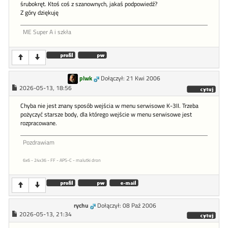
śrubokręt. Ktoś coś z szanownych, jakaś podpowiedź?
Z góry dziękuję
ME Super A i szkła
plwk
Dołączył: 21 Kwi 2006
2026-05-13, 18:56
Chyba nie jest znany sposób wejścia w menu serwisowe K-3II. Trzeba
pożyczyć starsze body, dla którego wejście w menu serwisowe jest
rozpracowane.
Pozdrawiam
6x6 - 24x36 - FF - APS-C - malutki dron
rychu
Dołączył: 08 Paź 2006
2026-05-13, 21:34