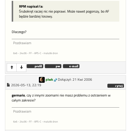
RPM napisał/a:
Śrubokręt raczej nic nie poprawi. Może nawet pogorszy, bo AF
będzie bardziej losowy.
Dlaczego?
Pozdrawiam
6x6 - 24x36 - FF - APS-C - malutki dron
plwk
Dołączył: 21 Kwi 2006
2026-05-13, 22:19
germario
, czy z innymi zoomami nie masz problemu z ostrzeniem w
całym zakresie?
Pozdrawiam
6x6 - 24x36 - FF - APS-C - malutki dron