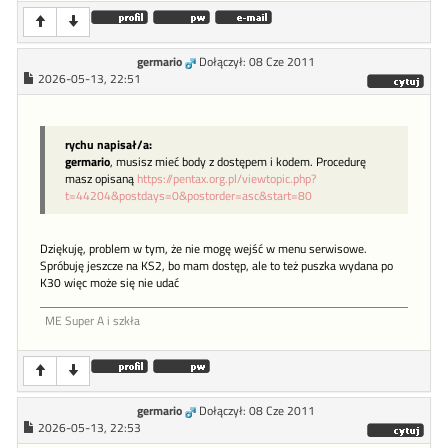
germario
Dołączył: 08 Cze 2011
2026-05-13, 22:51
rychu napisał/a:
germario
, musisz mieć body z dostępem i kodem. Procedurę
masz opisaną
https://pentax.org.pl/viewtopic.php?
t=44204&postdays=0&postorder=asc&start=80
Dziękuję, problem w tym, że nie mogę wejść w menu serwisowe.
Spróbuję jeszcze na KS2, bo mam dostęp, ale to też puszka wydana po
K30 więc może się nie udać
ME Super A i szkła
germario
Dołączył: 08 Cze 2011
2026-05-13, 22:53