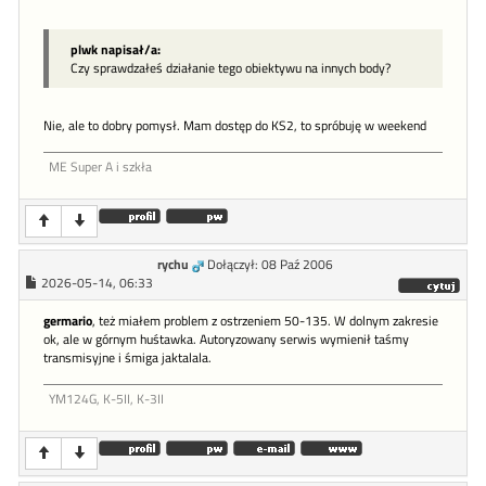
plwk napisał/a:
Czy sprawdzałeś działanie tego obiektywu na innych body?
Nie, ale to dobry pomysł. Mam dostęp do KS2, to spróbuję w weekend
ME Super A i szkła
rychu
Dołączył: 08 Paź 2006
2026-05-14, 06:33
germario
, też miałem problem z ostrzeniem 50-135. W dolnym zakresie
ok, ale w górnym huśtawka. Autoryzowany serwis wymienił taśmy
transmisyjne i śmiga jaktalala.
YM124G, K-5II, K-3II