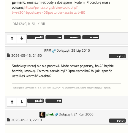
germario
, musisz mieć body z dostępem i kodem. Procedurę masz
opisaną
https://pentax.org.pl/viewtopic.php?
t=44204&postdays=0&postorder=asc&start=80
YM124G, K-5II, K-3II
RPM
Dołączył: 28 Lip 2010
2026-05-13, 21:50
Śrubokręt raczej nic nie poprawi. Może nawet pogorszy, bo AF będzie
bardziej losowy. Co to za serwis był? Opto-technika? W jaki sposób
ustaliłeś wartość korekty?
Najczęściej używane: K-1, K-3iii, 150-450, P24-70. Ulubiony K5iis. Sporo innych szpejów - spytaj.
plwk
Dołączył: 21 Kwi 2006
2026-05-13, 22:18