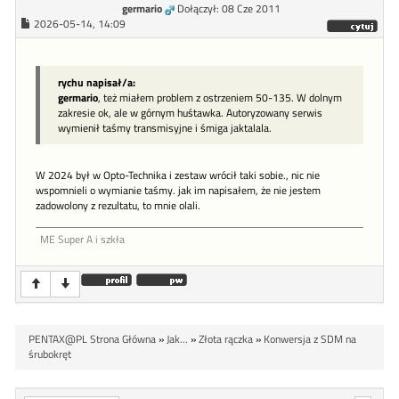
germario
Dołączył: 08 Cze 2011
2026-05-14, 14:09
rychu napisał/a:
germario
, też miałem problem z ostrzeniem 50-135. W dolnym
zakresie ok, ale w górnym huśtawka. Autoryzowany serwis
wymienił taśmy transmisyjne i śmiga jaktalala.
W 2024 był w Opto-Technika i zestaw wrócił taki sobie., nic nie
wspomnieli o wymianie taśmy. jak im napisałem, że nie jestem
zadowolony z rezultatu, to mnie olali.
ME Super A i szkła
PENTAX@PL Strona Główna
»
Jak...
»
Złota rączka
»
Konwersja z SDM na
śrubokręt