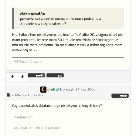
plwk napisał/a:
germario
, czy z innymi zoomami nie masz problemu z
ostrzeniem w całym zakresie?
Nie, tylko z tym obiektywem, ale inne to PLM albo DC, z sigmami też nie
mam problemu. Jeszcze mam 50 kita, ale ten działa nz śrubokręcie i z
nim też nie mam problemu. Na manualach z serii A mikro regulację mam
ustawioną na 2-
ME Super A i szkła
plwk
Dołączył: 21 Kwi 2006
2026-05-13, 22:45
Czy sprawdzałeś działanie tego obiektywu na innych body?
Pozdrawiam
6x6 - 24x36 - FF - APS-C - malutki dron