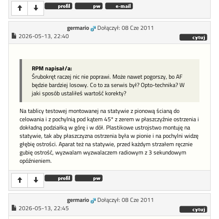
germario
Dołączył: 08 Cze 2011
2026-05-13, 22:40
RPM napisał/a:
Śrubokręt raczej nic nie poprawi. Może nawet pogorszy, bo AF
będzie bardziej losowy. Co to za serwis był? Opto-technika? W
jaki sposób ustaliłeś wartość korekty?
Na tablicy testowej montowanej na statywie z pionową ścianą do
celowania i z pochylnią pod kątem 45* z zerem w płaszczyźnie ostrzenia i
dokładną podziałką w górę i w dół. Plastikowe ustrojstwo montuję na
statywie, tak aby płaszczyzna ostrzenia była w pionie i na pochylni widzę
głębię ostrości. Aparat też na statywie, przed każdym strzałem ręcznie
gubię ostrość, wyzwalam wyzwalaczem radiowym z 3 sekundowym
opóźnieniem.
germario
Dołączył: 08 Cze 2011
2026-05-13, 22:45