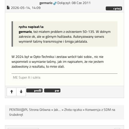
germario
Dołączył: 08 Cze 2011
2026-05-14, 14:09
rychu napisał/a:
germario
, też miałem problem z ostrzeniem 50-135. W dolnym
zakresie ok, ale w górnym huśtawka. Autoryzowany serwis
wymienił taśmy transmisyjne i śmiga jaktalala.
W 2024 był w Opto-Technika i zestaw wrócił taki sobie., nic nie
wspomnieli o wymianie taśmy. jak im napisałem, że nie jestem
zadowolony z rezultatu, to mnie olali.
ME Super A i szkła
PENTAX@PL Strona Główna
»
Jak...
»
Złota rączka
»
Konwersja z SDM na
śrubokręt