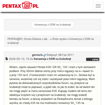
Togg
navi
Konwersja z SDM na śrubokręt
PENTAX@PL Strona Główna
»
Jak...
»
Złota rączka
»
Konwersja z SDM na
śrubokręt
germario
Dołączył: 08 Cze 2011
2026-05-13, 15:24
Konwersja z SDM na śrubokręt
Witam, często używam Pentax K3II i DA 50_135 i mam z tym zestawem
problem. Przy 50mm dobrze ostrzy przy mikro regulacji na 4+ nawet 5+
a przy 135 na 0. Z konieczności mam mr ustawioną na 2+. Zestaw był w
serwisie, wcześniej coś się stało i wylatywał poza mikro regulację. Mam
pytanie do doświadczonych urzyszkodników forum, czy przejście na
śrubokręt może to poprawić, a jężeli tak, to jak to zrobić, bo od dwóch dni
nie mogę wejść w menu serwisowe K3II. Kupując siedem lat temu ten
obiektyw liczyłem się z przejściem na śrubokręt, nie mogę znaleźć
tematu na forum, a dzisiaj znalazłem na Pentaxforums temat z którego
wynika, że z body k3II nie ma możliwości konwersji 50_135 na