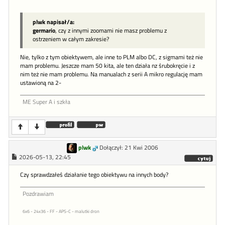
plwk napisał/a:
germario
, czy z innymi zoomami nie masz problemu z
ostrzeniem w całym zakresie?
Nie, tylko z tym obiektywem, ale inne to PLM albo DC, z sigmami też nie
mam problemu. Jeszcze mam 50 kita, ale ten działa nz śrubokręcie i z
nim też nie mam problemu. Na manualach z serii A mikro regulację mam
ustawioną na 2-
ME Super A i szkła
plwk
Dołączył: 21 Kwi 2006
2026-05-13, 22:45
Czy sprawdzałeś działanie tego obiektywu na innych body?
Pozdrawiam
6x6 - 24x36 - FF - APS-C - malutki dron