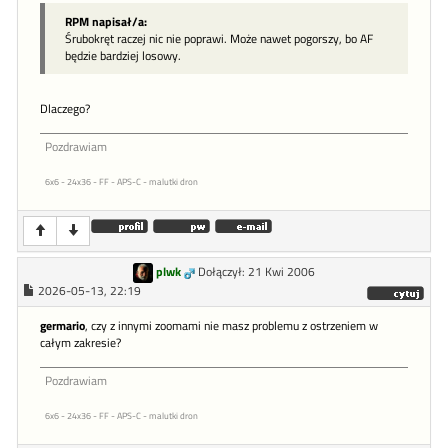
RPM napisał/a:
Śrubokręt raczej nic nie poprawi. Może nawet pogorszy, bo AF
będzie bardziej losowy.
Dlaczego?
Pozdrawiam
6x6 - 24x36 - FF - APS-C - malutki dron
plwk
Dołączył: 21 Kwi 2006
2026-05-13, 22:19
germario
, czy z innymi zoomami nie masz problemu z ostrzeniem w
całym zakresie?
Pozdrawiam
6x6 - 24x36 - FF - APS-C - malutki dron