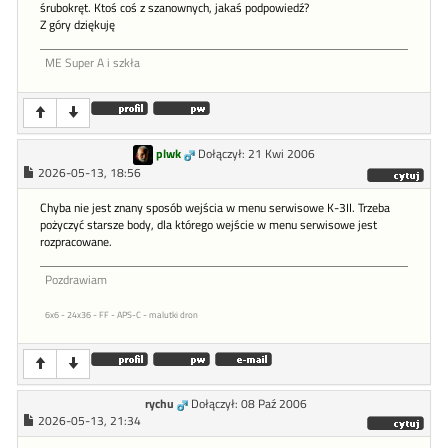
śrubokręt. Ktoś coś z szanownych, jakaś podpowiedź?
Z góry dziękuję
ME Super A i szkła
plwk
Dołączył: 21 Kwi 2006
2026-05-13, 18:56
Chyba nie jest znany sposób wejścia w menu serwisowe K-3II. Trzeba
pożyczyć starsze body, dla którego wejście w menu serwisowe jest
rozpracowane.
Pozdrawiam
6x6 - 24x36 - FF - APS-C - malutki dron
rychu
Dołączył: 08 Paź 2006
2026-05-13, 21:34