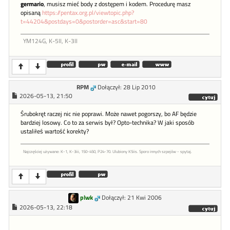
germario
, musisz mieć body z dostępem i kodem. Procedurę masz
opisaną
https://pentax.org.pl/viewtopic.php?
t=44204&postdays=0&postorder=asc&start=80
YM124G, K-5II, K-3II
RPM
Dołączył: 28 Lip 2010
2026-05-13, 21:50
Śrubokręt raczej nic nie poprawi. Może nawet pogorszy, bo AF będzie
bardziej losowy. Co to za serwis był? Opto-technika? W jaki sposób
ustaliłeś wartość korekty?
Najczęściej używane: K-1, K-3iii, 150-450, P24-70. Ulubiony K5iis. Sporo innych szpejów - spytaj.
plwk
Dołączył: 21 Kwi 2006
2026-05-13, 22:18