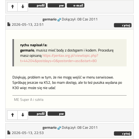
germario
Dołączył: 08 Cze 2011
2026-05-13, 22:51
rychu napisał/a:
germario
, musisz mieć body z dostępem i kodem. Procedurę
masz opisaną
https://pentax.org.pl/viewtopic.php?
t=44204&postdays=0&postorder=asc&start=80
Dziękuję, problem w tym, że nie mogę wejść w menu serwisowe.
Spróbuję jeszcze na KS2, bo mam dostęp, ale to też puszka wydana po
K30 więc może się nie udać
ME Super A i szkła
germario
Dołączył: 08 Cze 2011
2026-05-13, 22:53