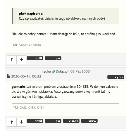
plwk napisał/a:
Czy sprawdzałeś działanie tego obiektywu na innych body?
Nie, ale to dobry pomysł. Mam dostęp do KS2, to spróbuję w weekend
ME Super A i szkła
rychu
Dołączył: 08 Paź 2006
2026-05-14, 06:33
germario
, też miałem problem z ostrzeniem 50-135. W dolnym zakresie
ok, ale w górnym huśtawka. Autoryzowany serwis wymienił taśmy
transmisyjne i śmiga jaktalala.
YM124G, K-5II, K-3II